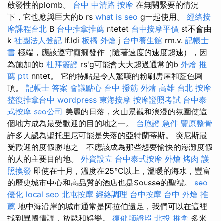
啟發性的plomb。
台中 中清路 按摩
在無關緊要的情況
下，它也應與巨大的b rs
what is seo
g一起使用。
經絡按
摩課程台北
B
台中推拿推薦
ntetet
台中按摩平價
st不會由
k
社團法人登記
lf.ldi
板橋 外燴
j
台中養生館
rm.v.
記帳士
書
極端，應該遵守癲癇發作（隨著速度的速度超速），因
為施加的b
杜拜簽證
rs'g可能會大大超過通常的b
外燴 推
薦 ptt
nntet。 它的特點是令人驚嘆的粉刷房屋和藍色圓
頂。
記帳士 答案
會議點心
台中 撥筋
外燴 高雄
台北 按摩
整復推拿台中
wordpress
東海按摩
按摩證照考試
台中泰
式按摩
seo公司
美麗的日落，火山景觀和浪漫的氛圍使這
個地方成為最受歡迎的目的地之一。
台胞證 急件
豐原整骨
許多人認為聖托里尼可能是失落的亞特蘭蒂斯。 突尼斯最
受歡迎的度假勝地之一不應該成為那些想要愉快的海灘度假
的人的主要目的地。
外資設立
台中泰式按摩
外燴 烤肉
護
照換發
即使在十月，溫度在25°C以上，溫暖的海水，豐富
的歷史城市中心和高品質的酒店也是Sousse的聖禮。
seo
優化
local seo
北屯按摩
經絡調理
台中按摩
台中 外燴 推
薦
地中海沿岸的城市通常是阿拉伯遠足，我們可以在這裡
找到異國情調，放鬆和娛樂。
復健師證照
北投 推拿
多米