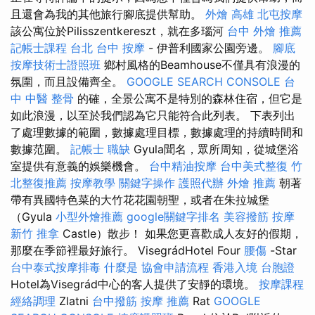
且還會為我的其他旅行腳底提供幫助。
外燴 高雄
北屯按摩
該公寓位於Pilisszentkereszt，就在多瑙河
台中 外燴 推薦
記帳士課程 台北
台中 按摩
- 伊普利國家公園旁邊。
腳底
按摩技術士證照班
鄉村風格的Beamhouse不僅具有浪漫的
氛圍，而且設備齊全。
GOOGLE SEARCH CONSOLE
台
中 中醫 整骨
的確，全景公寓不是特別的森林住宿，但它是
如此浪漫，以至於我們認為它只能符合此列表。 下表列出
了處理數據的範圍，數據處理目標，數據處理的持續時間和
數據范圍。
記帳士 職缺
Gyula聞名，眾所周知，從城堡浴
室提供有意義的娛樂機會。
台中精油按摩
台中美式整復
竹
北整復推薦
按摩教學
關鍵字操作
護照代辦
外燴 推薦
朝著
帶有異國特色菜的大竹花花園朝聖，或者在朱拉城堡
（Gyula
小型外燴推薦
google關鍵字排名
美容撥筋
按摩
新竹 推拿
Castle）散步！ 如果您更喜歡成人友好的假期，
那麼在季節裡最好旅行。 VisegrádHotel Four
腰傷
-Star
台中泰式按摩排毒
什麼是
協會申請流程
香港入境 台胞證
Hotel為Visegrád中心的客人提供了安靜的環境。
按摩課程
經絡調理
Zlatni
台中撥筋
按摩 推薦
Rat
GOOGLE