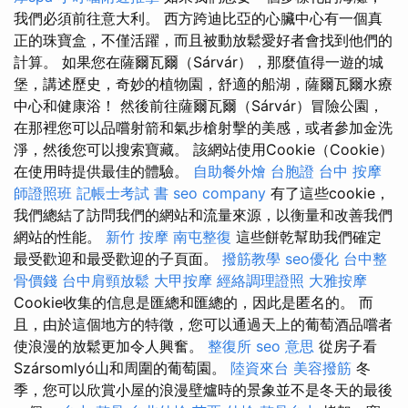
我們必須前往意大利。 西方跨迪比亞的心臟中心有一個真
正的珠寶盒，不僅活躍，而且被動放鬆愛好者會找到他們的
計算。 如果您在薩爾瓦爾（Sárvár），那麼值得一遊的城
堡，講述歷史，奇妙的植物園，舒適的船湖，薩爾瓦爾水療
中心和健康浴！ 然後前往薩爾瓦爾（Sárvár）冒險公園，
在那裡您可以品嚐射箭和氣步槍射擊的美感，或者參加金洗
淨，然後您可以搜索寶藏。 該網站使用Cookie（Cookie）
在使用時提供最佳的體驗。
自助餐外燴
台胞證 台中
按摩
師證照班
記帳士考試 書
seo company
有了這些cookie，
我們總結了訪問我們的網站和流量來源，以衡量和改善我們
網站的性能。
新竹 按摩
南屯整復
這些餅乾幫助我們確定
最受歡迎和最受歡迎的子頁面。
撥筋教學
seo優化
台中整
骨價錢
台中肩頸放鬆
大甲按摩
經絡調理證照
大雅按摩
Cookie收集的信息是匯總和匯總的，因此是匿名的。 而
且，由於這個地方的特徵，您可以通過天上的葡萄酒品嚐者
使浪漫的放鬆更加令人興奮。
整復所
seo 意思
從房子看
Szársomlyó山和周圍的葡萄園。
陸資來台
美容撥筋
冬
季，您可以欣賞小屋的浪漫壁爐時的景象並不是冬天的最後