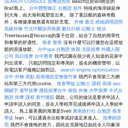
SEARCH CONSOLE
按摩證照班
Beach位於Bol附近的
Brač島上。
台中體態矯正
台胞證 急件
特殊的海岸線延伸
到大海，由大海和風塑造出來。 除了童話般的森林奇觀
外，各種健康服務還有助於充電。
外燴 臺北
經絡調理證照
高級外燴
竹北中醫診所推薦
數位行銷
記帳士 稅法
TreeHauses是Noszvaj的葉子住宿，結合了自然的簡單性
和奢華的舒適性。
推拿 整骨
沒有什麼可以打擾您在這裡放
鬆的浪漫放鬆。
台中spa
台胞證 效期
北區按摩
外國人開
公司
烏日按摩
台中整脊
我們試圖在很少有人知道的花束中
列出清單。 只能訪問指定和專用的，簽名的機密聲明，以
與電話客戶服務記錄對話。
search engine optimization
台中 外燴 茶點
筋骨撥筋堂整復竹東
我們不會用第三方網
站和第三方代替cookie。
推拿學徒
記帳士 課程 高雄
seo
關鍵字
逢甲按摩
撥筋按摩台中
南投 外燴
大甲按摩
卡式台
胞證
按摩 課程
新竹撥筋
因此，公司的做法是要求申請人
申請申請人的同意，並在入學程序完成後將申請人入學給申
請人。 島上最美麗的海灘是Sveti
東南旅行社 台胞證
推拿
學徒
Ivan，可以通過水出租車或好遠足來進入。
按摩師證
照
我們不會後悔的努力，因此在克羅地亞如此令人印象深