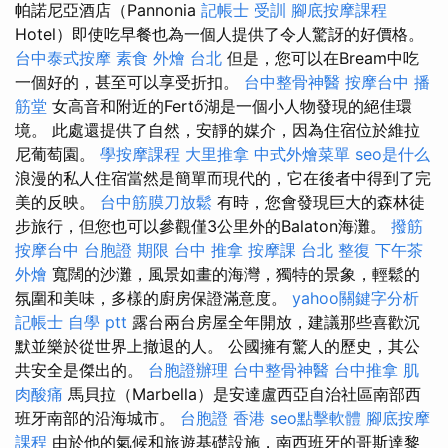
帕諾尼亞酒店（Pannonia
記帳士 受訓
腳底按摩課程
Hotel）即使吃早餐也為一個人提供了令人驚訝的好價格。
台中泰式按摩
素食 外燴 台北
但是，您可以在Bream中吃
一個好的，甚至可以享受折扣。
台中整骨神醫
按摩台中
播
筋堂
女高音和附近的Fertő湖是一個小人物發現的絕佳環
境。 此處還提供了自然，安靜的媒介，因為住宿位於維拉
尼葡萄園。
學按摩課程
大里推拿
中式外燴菜單
seo是什么
浪漫的私人住宿當然是簡單而現代的，它在後者中得到了完
美的反映。
台中筋膜刀放鬆
有時，您會發現巨大的森林徒
步旅行，但您也可以參觀僅3公里外的Balaton海灘。
撥筋
按摩台中
台胞證 期限
台中 推拿
按摩課
台北 整復
下午茶
外燴
寬闊的沙灘，風景如畫的海灣，獨特的景象，輕鬆的
氛圍和美味，多樣的廚房保證滿意度。
yahoo關鍵字分析
記帳士 自學 ptt
露台兩台房屋全年開放，建議那些喜歡沉
默並樂於從世界上撤退的人。 公國擁有驚人的歷史，其公
共安全是傑出的。
台胞證辦理
台中整骨神醫
台中推拿
肌
肉酸痛
馬貝拉（Marbella）是安達盧西亞自治社區南部西
班牙南部的沿海城市。
台胞證 香港
seo點擊軟體
腳底按摩
課程
由於他的氣候和旅遊基礎設施，南西班牙的哥斯達黎