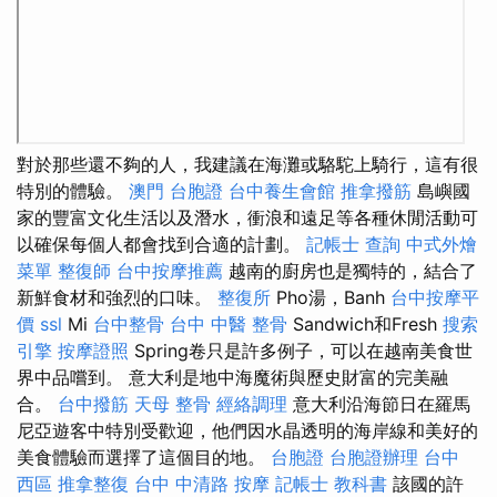
對於那些還不夠的人，我建議在海灘或駱駝上騎行，這有很
特別的體驗。
澳門 台胞證
台中養生會館
推拿撥筋
島嶼國
家的豐富文化生活以及潛水，衝浪和遠足等各種休閒活動可
以確保每個人都會找到合適的計劃。
記帳士 查詢
中式外燴
菜單
整復師
台中按摩推薦
越南的廚房也是獨特的，結合了
新鮮食材和強烈的口味。
整復所
Pho湯，Banh
台中按摩平
價
ssl
Mi
台中整骨
台中 中醫 整骨
Sandwich和Fresh
搜索
引擎
按摩證照
Spring卷只是許多例子，可以在越南美食世
界中品嚐到。 意大利是地中海魔術與歷史財富的完美融
合。
台中撥筋
天母 整骨
經絡調理
意大利沿海節日在羅馬
尼亞遊客中特別受歡迎，他們因水晶透明的海岸線和美好的
美食體驗而選擇了這個目的地。
台胞證
台胞證辦理
台中
西區 推拿整復
台中 中清路 按摩
記帳士 教科書
該國的許