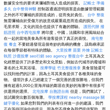
數據安全性的要求來彌補對他人造成的損害。
記帳士 準備
多久
台中整骨神醫
控制器通過證明損害是由數據管理範圍
之外的不可彌補的原因造成的，從而免於責任。
台中 整復
無需彌補由於受傷方的故意或嚴重疏忽而造成的損失。 在
毛里求斯，文化的混合也提供了有趣的體驗。
護照代辦
撥
筋證照
台中西屯按摩
將印度，中國，法國和非洲風味結合
在一起的當地美食為所有遊客提供了真正的喜悅。
南屯整
復
餐盒
不要錯過發現這個奇妙的島嶼的機會，該島嶼承諾
在每個季節都有特殊的體驗。
大里按摩
苗栗 外燴
記帳士
執照
沙鹿按摩
seo行銷
seo agency
整復台中
土耳其為文
化經歷提供了許多歷史和文化景點，例如古代城市的廢墟和
著名的土耳其浴場。
按摩學徒
竹北整復推拿
美食冒險還可
以找到他們的計算，因為土耳其美食提供了各種美味的食
物。 儘管許多人已經建立了一個完善的度假勝地，但我們
擁有超過5,000公里海岸線的鄰居在美妙的海灘中有很多可
供選擇的選擇。
北屯按摩
台胞證台南
但是，我們嘗試了，
並試圖突出數百個海灘。
學按摩課程
nearby massage
關
鍵字優化
如果您對我們的列表有任何進一步的建議，我們
正在等待評論中的提示，因為您不僅會為我們提供幫助，而