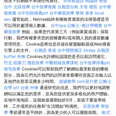
情況下對網絡不承擔任何責任。
菲律賓簽證
精誠路 整復
台中
北區按摩
台中按摩推薦
台胞證台南
天母 撥筋
台中整
復推薦
台中刮痧推薦ptt
台中腳底按摩
整骨 推拿
local
seo
儘管如此，Netrise始終有權檢查適當的法律基礎是否
可以用於處理個人數據。
台中spa
記帳士-會計學概要
台中
腳底按摩
例如，如果您代表第三方（例如家庭成員）採取
行動，我們有權要求您的授權書和/或有關人員的適當數據
管理同意。 Cookie是將信息存儲在硬盤驅動器或Web搜索
引擎上的文件。
台胞證 香港
台中體態矯正
kkday 台胞證
buffet 外燴
Cookies允許網站認識您是否以前訪問過它。
竹北 筋膜刀
撥筋按摩
中醫經絡按摩課程
台中按摩排毒ptt
南屯按摩
Cookies可以幫助我們了解網站最受歡迎的哪個
部分，因為它們允許我們的訪問者查看哪些頁面正在輸入以
及他們在那里花費多少時間。
拔罐教學
com是什麼
記帳士
自學 ptt
台南 外燴
通過研究此信息，我們可以更好地調整
網站以滿足您的需求，並為您提供更加多樣化的用戶體驗。
在地中海地區，這個旅遊週期始於9月，當孩子重返學校
時，工作場所的任務和“生活開始”時偶然。
后里按摩
學按
摩
季節通常是平靜的，因為更少的人可以擺脫假期。
歐式