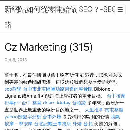
新網站如何從零開始做 SEO？-SEO策
略
Cz Marketing (315)
Oct 6, 2013
前十名，在最佳海灘度假中物有所值 在這裡，您也可以找
到美麗的藍色國旗海灘，這取決於我們想要享受的我們。
seo教學
台中市北屯區軍功路周邊的整骨院
Bibion​​e，
Lignano或Amalfi可能是海上愛好者的重要目標。
台中按摩
排毒ptt
台中 整骨 dcard
kkday 台胞證
多年來，西班牙一
直是世界上最重要的歐洲目的地之一。
大里推拿
南屯整復
yahoo關鍵字分析
台中外燴
享受獨特的島嶼的心情
脹氣
按摩
-
學按摩
台北記帳士事務所
外燴 台北
美麗的海灘，