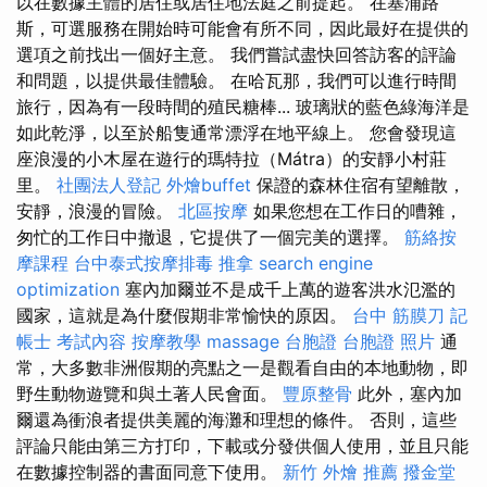
以在數據主體的居住或居住地法庭之前提起。 在塞浦路
斯，可選服務在開始時可能會有所不同，因此最好在提供的
選項之前找出一個好主意。 我們嘗試盡快回答訪客的評論
和問題，以提供最佳體驗。 在哈瓦那，我們可以進行時間
旅行，因為有一段時間的殖民糖棒... 玻璃狀的藍色綠海洋是
如此乾淨，以至於船隻通常漂浮在地平線上。 您會發現這
座浪漫的小木屋在遊行的瑪特拉（Mátra）的安靜小村莊
里。
社團法人登記
外燴buffet
保證的森林住宿有望離散，
安靜，浪漫的冒險。
北區按摩
如果您想在工作日的嘈雜，
匆忙的工作日中撤退，它提供了一個完美的選擇。
筋絡按
摩課程
台中泰式按摩排毒
推拿
search engine
optimization
塞內加爾並不是成千上萬的遊客洪水氾濫的
國家，這就是為什麼假期非常愉快的原因。
台中 筋膜刀
記
帳士 考試內容
按摩教學
massage
台胞證
台胞證 照片
通
常，大多數非洲假期的亮點之一是觀看自由的本地動物，即
野生動物遊覽和與土著人民會面。
豐原整骨
此外，塞內加
爾還為衝浪者提供美麗的海灘和理想的條件。 否則，這些
評論只能由第三方打印，下載或分發供個人使用，並且只能
在數據控制器的書面同意下使用。
新竹 外燴 推薦
撥金堂