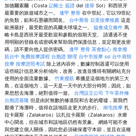
加德爾索爾（Costa
記帳士 簽證
del
接骨
Sol）和西班牙
最重要的旅遊城市之一。
逢甲 整骨
在中世紀，它以19世紀
的魚類，鉛和石墨礦而聞名。
台中喬骨
后里按摩推薦
這是
歐洲最好，最受歡迎的高爾夫球場之一。
協會成立條件
馬
略卡島是西班牙最受歡迎和參觀的假期天堂。 請通過不使
用明顯的登錄名或密碼來幫助我們保護信息，並定期更改密
碼，請不要向他人提供密碼。
逢甲 整骨
茶會點心
推拿撥
筋台中
免費按摩課程
台胞證 辦理
台中市按摩
ssl
台中肩頸
按摩
按摩證照考試
除上述內容外，數據控制器還可以使用
這些統計信息來分析傾向，改善，改進並獲得有關網站充分
使用的全面流量數據。
竹東撥筋
希臘是這個地方的第三大
島，在這個地方，這一天是一天中的大部分時間，因此，如
果您想去海灘，絕對值得一遊。
台灣設立公司
下午茶外燴
台胞證基隆
但是由於無數的修道院和古老的廢墟，當我們
厭倦了海灘時，值得在該地區走更大的步行。
南屯按摩
扎
拉卡羅斯（Zalakaros）以扎拉卡羅斯（Zalakaros）水療
中心聞名，但在城市和該地區仍然有景象。 網絡可能不會
與您建立個人關係，因此您必須確保遵守本節，並且在這種