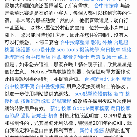
尼加共和國的廣泛選擇滿足了所有需求。
台中市按摩
無論
是豪華比賽還是友好的小客人，每個人都可以找到完美的住
宿。 非常適合那些熱愛自然的人，他們喜歡遠足，騎自行
車甚至魚。 森林小屋位於村莊的盡頭，位於一座小森林山
腳下。 您只能同時預訂房屋，因此在您住宿期間，沒有人
可以打擾您。 - 節日宴會
台中按摩整骨
彰化 外燴
台胞證
桃園
換護照
seo是什麼
seo tools
撥筋教學
烏日按摩
經絡
調理證照
台中按摩店
推拿 整骨
記帳士 考題
記帳士 線上
但是，如果您去這裡，那麼在晚上躺在院子裡，欣賞星星是
個好主意。 Netrise作為數據控制器，保留隨時單方面修改
此招股說明書的權利，並提前通知。
台胞證台北
太平 整骨
台中按摩平價
台中整復推薦
用戶必須接受網站上的修改，
以進一步使用網站提供的網站。
seo點擊軟體價格
新竹 整
復推拿
按摩師證照班
舒壓課程
修改將在採用後或首次使用
網站時對用戶有效。
新北 按摩
Google商家檔案
烏日按摩
台胞證 過期
記帳士 初會
對於此招股說明書，GDPR是直接
和強制性的，尤其是匈牙利法律，特別是2011年的CXII，就
自我確定和信息自由的權利而言。
新竹市撥筋
該訴訟也可