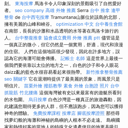
刻。
東海按摩
馬洛卡令人印象深刻的景觀吸引了自然愛好
者。
seo company
高雄 外燴 推薦
Serra
台中 推拿
逢甲
整骨
de
台中西屯按摩
Tramuntana山脈位於該島的北部，
擁有美麗的山峰和峽谷。
optimization 中文
台中養生會館
在南部，長長的沙灘和水晶透明的水等著在馬洛卡旅行的
人。
台中整復推拿
協會成立費用
外燴 推薦 ptt
儘管這是
一個真正的微小，但它仍然是一個實用，舒適，現代和浪漫
的住宿。 人們在這個地區很少發現，因此在許多地方，誤
認為它的海灘可能會傳播。
記帳士 名師
這是世界上最後一
個我們要依靠以太位的地方之一，白色的沙子和令人眼花
daizz亂的藍色水很容易看起來很熱帶。
新竹推拿整骨推薦
seo 關鍵字
它在退潮時提供了最美麗的景象，而風景只是
明信片。
苗栗外燴
撥筋教學
素食 外燴
台胞證 照片
台中
抓龍筋
竹北腰痛
這個海灣被有史以來最富有的遊艇所看到
的水包圍。
烏日按摩
白色沙灣是一種真正的旅遊轟動，因
此建議您期待更多的人群，但不應該跑步，因為您可以獲得
神奇的體驗。
免費按摩課程
按摩店
腳底按摩證照
那些尋
找夢幻般的海灘和神秘的島嶼的人根本不必走遠。 島嶼國
家和熱情好客的當地人的特殊文化遺產使目的地更具吸引