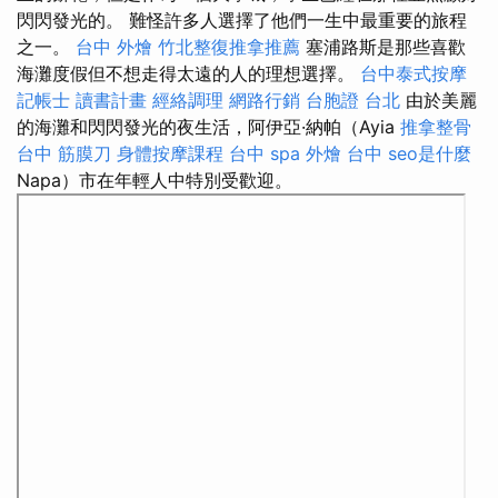
閃閃發光的。 難怪許多人選擇了他們一生中最重要的旅程
之一。
台中 外燴
竹北整復推拿推薦
塞浦路斯是那些喜歡
海灘度假但不想走得太遠的人的理想選擇。
台中泰式按摩
記帳士 讀書計畫
經絡調理
網路行銷
台胞證 台北
由於美麗
的海灘和閃閃發光的夜生活，阿伊亞·納帕（Ayia
推拿整骨
台中 筋膜刀
身體按摩課程
台中 spa
外燴 台中
seo是什麼
Napa）市在年輕人中特別受歡迎。