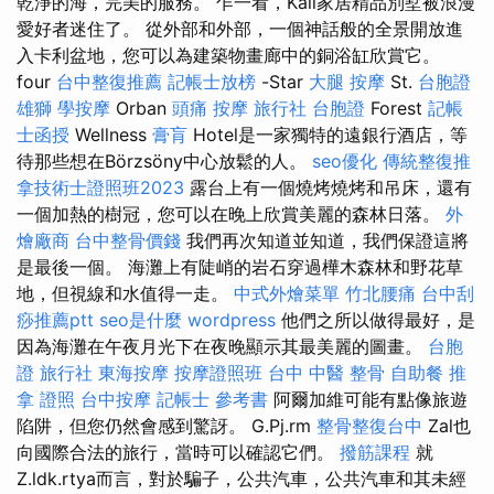
乾淨的海，完美的服務。 乍一看，Káli家居精品別墅被浪漫
愛好者迷住了。 從外部和外部，一個神話般的全景開放進
入卡利盆地，您可以為建築物畫廊中的銅浴缸欣賞它。
four
台中整復推薦
記帳士放榜
-Star
大腿 按摩
St.
台胞證
雄獅
學按摩
Orban
頭痛 按摩
旅行社 台胞證
Forest
記帳
士函授
Wellness
膏肓
Hotel是一家獨特的遠銀行酒店，等
待那些想在Börzsöny中心放鬆的人。
seo優化
傳統整復推
拿技術士證照班2023
露台上有一個燒烤燒烤和吊床，還有
一個加熱的樹冠，您可以在晚上欣賞美麗的森林日落。
外
燴廠商
台中整骨價錢
我們再次知道並知道，我們保證這將
是最後一個。 海灘上有陡峭的岩石穿過樺木森林和野花草
地，但視線和水值得一走。
中式外燴菜單
竹北腰痛
台中刮
痧推薦ptt
seo是什麼
wordpress
他們之所以做得最好，是
因為海灘在午夜月光下在夜晚顯示其最美麗的圖畫。
台胞
證 旅行社
東海按摩
按摩證照班
台中 中醫 整骨
自助餐
推
拿 證照
台中按摩
記帳士 參考書
阿爾加維可能有點像旅遊
陷阱，但您仍然會感到驚訝。 G.Pj.rm
整骨整復台中
Zal也
向國際合法的旅行，當時可以確認它們。
撥筋課程
就
Z.ldk.rtya而言，對於騙子，公共汽車，公共汽車和其未經