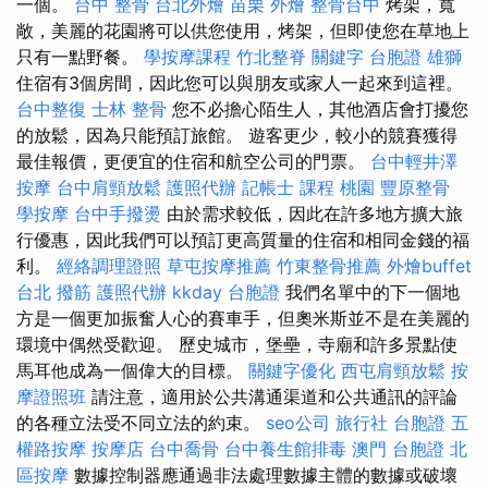
一個。
台中 整骨
台北外燴
苗栗 外燴
整骨台中
烤架，寬
敞，美麗的花園將可以供您使用，烤架，但即使您在草地上
只有一點野餐。
學按摩課程
竹北整脊
關鍵字
台胞證 雄獅
住宿有3個房間，因此您可以與朋友或家人一起來到這裡。
台中整復
士林 整骨
您不必擔心陌生人，其他酒店會打擾您
的放鬆，因為只能預訂旅館。 遊客更少，較小的競賽獲得
最佳報價，更便宜的住宿和航空公司的門票。
台中輕井澤
按摩
台中肩頸放鬆
護照代辦
記帳士 課程 桃園
豐原整骨
學按摩
台中手撥燙
由於需求較低，因此在許多地方擴大旅
行優惠，因此我們可以預訂更高質量的住宿和相同金錢的福
利。
經絡調理證照
草屯按摩推薦
竹東整骨推薦
外燴buffet
台北 撥筋
護照代辦
kkday 台胞證
我們名單中的下一個地
方是一個更加振奮人心的賽車手，但奧米斯並不是在美麗的
環境中偶然受歡迎。 歷史城市，堡壘，寺廟和許多景點使
馬耳他成為一個偉大的目標。
關鍵字優化
西屯肩頸放鬆
按
摩證照班
請注意，適用於公共溝通渠道和公共通訊的評論
的各種立法受不同立法的約束。
seo公司
旅行社 台胞證
五
權路按摩
按摩店
台中喬骨
台中養生館排毒
澳門 台胞證
北
區按摩
數據控制器應通過非法處理數據主體的數據或破壞