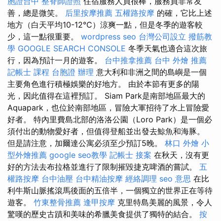
胞證台中
整脊師證照
住宿服務人員很棒，服務員非常友
善，總是微笑。
后里按摩推薦
五權路按摩
的確，它比上述
地方（白天平均10-12°C）涼爽一點，但是冬季的遊客較
少，這一點很重要。
wordpress seo
台灣公司設立
撥筋教
學
GOOGLE SEARCH CONSOLE
冬季天氣也適合這次旅
行，因為預計一月的遊客。
台中推拿推薦
台中 外燴 推薦
記帳士 課程
台胞證 辦理
意大利和非洲之間的島嶼是一個
主要角色進行積極娛樂的好地方。 由於本節有更多的陽
光，因此值得在這裡預訂。 Siam Park是南部地區最大的
Aquapark，也位於南部地區，冒險大軍招待了水上冒險愛
好者。 特內里費島北部的洛洛公園（Loro Park）是一個必
須付出的動物愛好者，但值得登船並出發去鯨魚和海豚。
但是請注意，加爾達公寓必須至少預訂5晚。
林口 外燴
小
型外燴推薦
google seo教學
記帳士 接案
在秋天，沒有更
好的方法去布拉格並進行了限制摧毀捷克啤酒的嘗試。
五
權路按摩
台中油壓
台中精油按摩
經絡調理
seo 意思
在比
利牛斯山脈搖滾馬後面的五倍半，一個獨立的世界正在等待
遊客。
竹東整骨推薦
逢甲按摩
克里特島美麗的風景，令人
驚嘆的歷史古蹟和美味的希臘美食提供了獨特的結合。
按