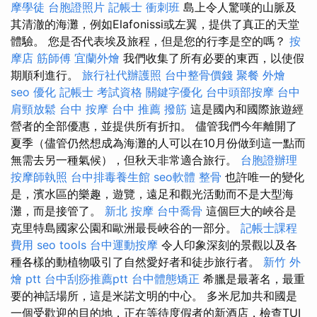
摩學徒
台胞證照片
記帳士 衝刺班
島上令人驚嘆的山脈及
其清澈的海灘，例如Elafonissi或左翼，提供了真正的天堂
體驗。 您是否代表埃及旅程，但是您的行李是空的嗎？
按
摩店
筋師傅
宜蘭外燴
我們收集了所有必要的東西，以使假
期順利進行。
旅行社代辦護照
台中整骨價錢
聚餐 外燴
seo 優化
記帳士 考試資格
關鍵字優化
台中頭部按摩
台中
肩頸放鬆
台中 按摩
台中 推薦 撥筋
這是國內和國際旅遊經
營者的全部優惠，並提供所有折扣。 儘管我們今年離開了
夏季（儘管仍然想成為海灘的人可以在10月份做到這一點而
無需去另一種氣候），但秋天非常適合旅行。
台胞證辦理
按摩師執照
台中排毒養生館
seo軟體
整骨
也許唯一的變化
是，濱水區的樂趣，遊覽，遠足和觀光活動而不是大型海
灘，而是接管了。
新北 按摩
台中喬骨
這個巨大的峽谷是
克里特島國家公園和歐洲最長峽谷的一部分。
記帳士課程
費用
seo tools
台中運動按摩
令人印象深刻的景觀以及各
種各樣的動植物吸引了自然愛好者和徒步旅行者。
新竹 外
燴 ptt
台中刮痧推薦ptt
台中體態矯正
希臘是最著名，最重
要的神話場所，這是米諾文明的中心。 多米尼加共和國是
一個受歡迎的目的地，正在等待度假者的新酒店，檢查TUI