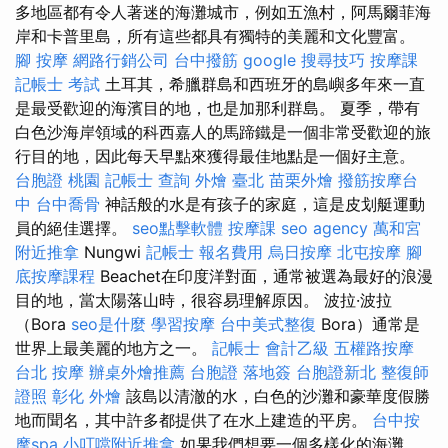
多地區都有令人著迷的海灘城市，例如五漁村，阿馬爾菲海
岸和卡普里島，所有這些都具有獨特的美麗和文化豐富。
腳 按摩
網路行銷公司
台中撥筋
google 搜尋技巧
按摩課
記帳士 考試
土耳其，希臘群島和西班牙的島嶼多年來一直
是最受歡迎的海濱目的地，也是加那利群島。 夏季，帶有
白色沙海岸領域的科西嘉人的馬蹄鐵是一個非常受歡迎的旅
行目的地，因此每天早點來獲得最佳地點是一個好主意。
台胞證 桃園
記帳士 查詢
外燴 臺北
苗栗外燴
撥筋按摩台
中
台中喬骨
神話般的水是有孩子的家庭，這是皮划艇運動
員的絕佳選擇。
seo點擊軟體
按摩課
seo agency
萬和宮
附近推拿
Nungwi
記帳士 報名費用
烏日按摩
北屯按摩
腳
底按摩課程
Beachet在印度洋對面，通常被選為最好的浪漫
目的地，當太陽落山時，很容易理解原因。 波拉·波拉
（Bora
seo是什麼
學習按摩
台中美式整復
Bora）通常是
世界上最美麗的地方之一。
記帳士 會計乙級
五權路按摩
台北 按摩
辦桌外燴推薦
台胞證 落地簽
台胞證新北
整復師
證照
彰化 外燴
該島以清澈的水，白色的沙灘和豪華度假勝
地而聞名，其中許多都提供了在水上建造的平房。
台中按
摩spa
小叮噹附近推拿
如果我們想要一個多樣化的海灘，