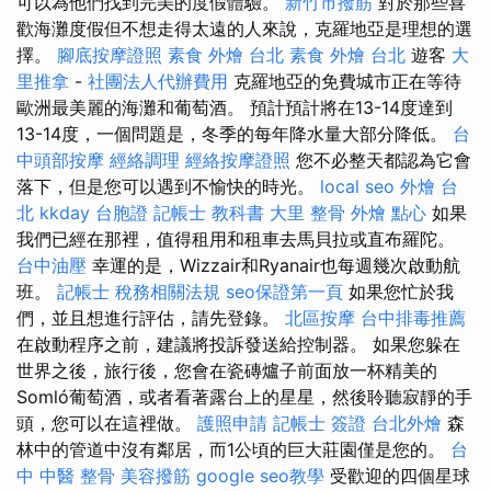
可以為他們找到完美的度假體驗。
新竹市撥筋
對於那些喜
歡海灘度假但不想走得太遠的人來說，克羅地亞是理想的選
擇。
腳底按摩證照
素食 外燴 台北
素食 外燴 台北
遊客
大
里推拿
-
社團法人代辦費用
克羅地亞的免費城市正在等待
歐洲最美麗的海灘和葡萄酒。 預計預計將在13-14度達到
13-14度，一個問題是，冬季的每年降水量大部分降低。
台
中頭部按摩
經絡調理
經絡按摩證照
您不必整天都認為它會
落下，但是您可以遇到不愉快的時光。
local seo
外燴 台
北
kkday 台胞證
記帳士 教科書
大里 整骨
外燴 點心
如果
我們已經在那裡，值得租用和租車去馬貝拉或直布羅陀。
台中油壓
幸運的是，Wizzair和Ryanair也每週幾次啟動航
班。
記帳士 稅務相關法規
seo保證第一頁
如果您忙於我
們，並且想進行評估，請先登錄。
北區按摩
台中排毒推薦
在啟動程序之前，建議將投訴發送給控制器。 如果您躲在
世界之後，旅行後，您會在瓷磚爐子前面放一杯精美的
Somló葡萄酒，或者看著露台上的星星，然後聆聽寂靜的手
頭，您可以在這裡做。
護照申請
記帳士 簽證
台北外燴
森
林中的管道中沒有鄰居，而1公頃的巨大莊園僅是您的。
台
中 中醫 整骨
美容撥筋
google seo教學
受歡迎的四個星球