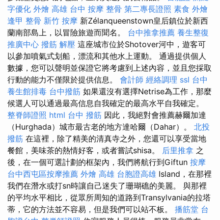
字優化
外燴 高雄
台中 按摩 整骨
第二專長證照
素食 外燴
逢甲 整骨
新竹 按摩
新Zélanqueenstown皇后鎮位於新西
蘭南部島上，以冒險旅遊而聞名。
台中推拿推薦
養生整復
推廣中心
撥筋 解壓
這座城市位於Shotover河中，遊客可
以參加噴氣式划船，漂流和其他水上運動。 通過提供個人
數據，您可以聲明並保證它將考慮到上述內容，並且您採取
行動的能力不僅限於提供信息。
會計師
經絡調理
ssl
台中
養生館排毒
台中撥筋
如果還沒有選擇Netrise為工作，那麼
候選人可以通過最高信息自我確定的最高水平自我確定。
整脊師證照
html
台中 撥筋
因此，我絕對會推薦赫爾加達
（Hurghada）城市最古老的地方達哈爾（Dahar）。
北投
撥筋
在這裡，除了精美的清真寺之外，您還可以享受當地
餐館，美味茶的熱情好客，或者嘗試shisa。
后里推拿
之
後，在一個可選計劃的框架內，我們將航行到Giftun
按摩
台中西屯區按摩推薦
外燴 高雄
台胞證高雄
Island，在那裡
我們在潛水或打sn時讓自己迷失了珊瑚礁的美麗。 與那裡
的平均水平相比，從眾所周知的道路到Transylvania的拉塔
蒂，它的方法並不容易，但是我們可以站不板。
播筋堂
台