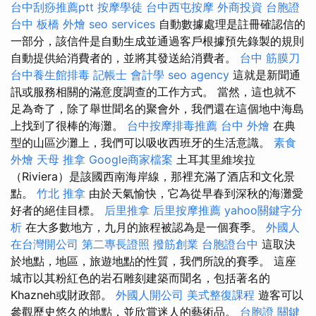
台中刮痧推薦ptt
按摩學徒
台中西屯按摩
外商投資
台胞證
台中
板橋 外燴
seo services
自動數據處理是註冊確認信的
一部分，該信件是自動生成並通過客戶根據預先錄製的規則
自動提供給消費者的，並將其發送給消費者。
台中 筋膜刀
台中養生館排毒
記帳士 會計學
seo agency
這就是新聞通
訊或服務相關的滿意度調查的工作方式。 當然，這也就不
足為奇了，除了舉世聞名的聚會外，我們還在這個地中海島
上找到了很棒的海灘。
台中按摩排毒推薦
台中 外燴
在典
型的山區沙灘上，我們可以吸收西班牙的生活意識。
素食
外燴
天母 推拿
Google商家檔案
土耳其里維埃拉
（Riviera）是該國西南海岸線，那裡充滿了酒店和文化景
點。
竹北 推拿
由於天氣愉快，它為從早春到深秋的海灘愛
好者的絕佳目標。
后里推拿
后里按摩推薦
yahoo關鍵字分
析
在大多數地方，九月的旅程被認為是一個賽季。
外國人
在台灣開公司
第二專長證照
撥筋創業
台胞證台中
這取決
於地點，地區，旅遊地點的性質，我們所說的賽季。 這座
城市以其粉紅色的岩石雕刻建築而聞名，包括著名的
Khazneh或財政部。
外國人開公司
美式整復課程
遊客可以
參觀歷史悠久的地點，並欣賞迷人的藝術品。
台胞證
關鍵