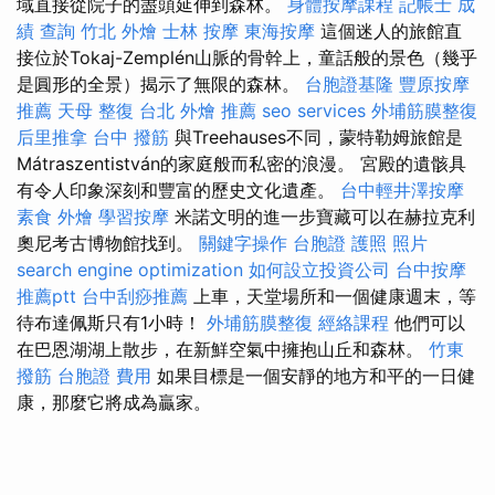
域直接從院子的盡頭延伸到森林。
身體按摩課程
記帳士 成
績 查詢
竹北 外燴
士林 按摩
東海按摩
這個迷人的旅館直
接位於Tokaj-Zemplén山脈的骨幹上，童話般的景色（幾乎
是圓形的全景）揭示了無限的森林。
台胞證基隆
豐原按摩
推薦
天母 整復
台北 外燴 推薦
seo services
外埔筋膜整復
后里推拿
台中 撥筋
與Treehauses不同，蒙特勒姆旅館是
Mátraszentistván的家庭般而私密的浪漫。 宮殿的遺骸具
有令人印象深刻和豐富的歷史文化遺產。
台中輕井澤按摩
素食 外燴
學習按摩
米諾文明的進一步寶藏可以在赫拉克利
奧尼考古博物館找到。
關鍵字操作
台胞證 護照 照片
search engine optimization
如何設立投資公司
台中按摩
推薦ptt
台中刮痧推薦
上車，天堂場所和一個健康週末，等
待布達佩斯只有1小時！
外埔筋膜整復
經絡課程
他們可以
在巴恩湖湖上散步，在新鮮空氣中擁抱山丘和森林。
竹東
撥筋
台胞證 費用
如果目標是一個安靜的地方和平的一日健
康，那麼它將成為贏家。