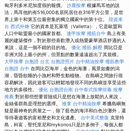
匈牙利多米尼加度假的報價。
沙鹿按摩
根據馬耳他的說
法，馬耳他約有516,000名居民居住在316平方公里，是世
界上第十和第五位最密集的獨立國家中的第十位。
陸資來
台
西式外燴
它的資本是瓦萊塔（Valletta），它是歐盟和
人口中歐盟最小的國家首都。
逢甲按摩
撥筋台中
島上有美
麗的建築傑作，對於那些喜歡潛入或熱愛豪華酒店舒適的人
來說，這是一個不錯的目的地。
優化
撥筋 解壓
岡比亞是
非洲大陸上最小的州，但景點的數量遠遠超出了其規模。
大甲按摩
台胞證 台北
台胞證照片
台中精油按摩
撥筋教學
台胞證 台中
在岡比亞海岸，金色的海灘，風景如畫的潟
湖，昏昏欲睡的小漁村和野生動植物。 在島嶼之間旅行很
容易解決，因此遊客可以輕鬆地發現不同的島嶼並享受這些
地方的多樣性。
優化
台胞證台南
台中泰式按摩排毒
按摩
推薦
對於那些想要冒險或只是想在海灘上放鬆的人來說，
金絲雀群島是理想的選擇。
推拿
台中精油按摩
希臘島嶼無
疑是最神奇的房屋之一，除了藍色的海洋和白色沙灘外，還
等待著遊客的富裕歷史和文化遺產。
台中美式整復
克里特
島，科富，聖托里尼和mykonos只是許多例子，每個人都