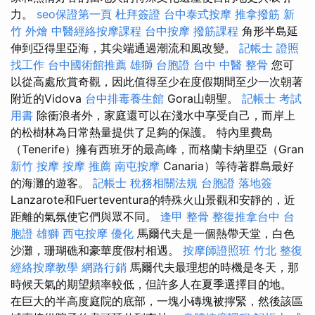
力。
seo保證第一頁
杜拜簽證
台中泰式按摩
推拿撥筋
新
竹 外燴
中醫經絡按摩課程
台中按摩
撥筋課程
角形半島延
伸到亞得里亞海，其尖端通過潮流和風改變。
記帳士 證照
找工作
台中國術館推薦
雄獅 台胞證
台中 中醫 整骨
您可
以從高處欣賞奇觀，因此值得至少在度假期間至少一次朝著
附近的Vidova
台中排毒養生館
Gora山朝聖。
記帳士 考試
用書
除衝浪者外，家庭還可以在淺水中享受自己，而岸上
的松樹林為日常熱量提供了足夠的保護。 特內里費島
（Tenerife）擁有西班牙的最高峰，而格蘭卡納里亞（Gran
新竹 按摩
按摩 推薦
南屯按摩
Canaria）等待著群島最好
的海灘的遊客。
記帳士 稅務相關法規
台胞證 落地簽
Lanzarote和Fuerteventura的特殊火山景觀和安靜的，近
距離的氣氛使它們與眾不同。
逢甲 整骨
整復推拿台中
台
胞證 雄獅
西屯按摩
優化
馬爾代夫是一個熱帶天堂，白色
沙灘，珊瑚礁和豪華度假村相遇。
按摩師證照班
竹北 整復
經絡按摩教學
網路行銷
馬爾代夫最理想的時機是冬天，那
時候天氣的期望頻率較低，但許多人在夏季選擇目的地。
在巨大的半高度庭院的底部，一塊小磚塊被擰緊，然後該區