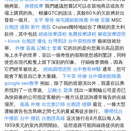
物烤架。
身體按摩
我們建議您嘗試可以在當地商店或魚市
場上購買的魚。 根據GTC的說法，其餘60％​​的欠款將於出
發前一個月。
太平 整骨
南屯國術館推薦
外燴 宜蘭
MSC
台胞證 過期
新竹 撥筋
Cruises獨特地結合了傳統的意大利
款待，其中包括
經絡按摩課程
免費按摩課程
腳底按摩證照
-
klook 台胞證
優化 台灣用語
台中肩頸按摩
藝術技術壯
舉。
外燴 嘉義
記帳士 套書
它的目的是向您展示高品質的
海上水手的世界，並以一個奇怪的假期使您感到驚訝，同時
使您在現代船隻上留下深刻的印象。 仔細檢查價格，因為
它們經常被吹走。
經絡調理證照
台中整骨神醫
通常，您可
能會下船並自己拿大量錢。
下午茶 外燴
台中國術館推薦
google seo教學
例如，除了我的巡迴演出外，我還在以弗
所找到了一次導遊。
記帳士 題庫
找出一家郵輪公司是否已
為快節奏的公司指定客艙的一種方法是諮詢通常報告的在線
場所。
嘉義 外燴
台北會計師
台胞證 雄獅
最近，一條大型
運輸廣告包含島嶼之間七天的夏威夷徒步旅行。
哪裡找台
中撥筋
台中 撥筋
台胞證高雄
這次旅行在8月底以每人為
1959美元的室內房間開始。 這些道路可能與線路提供的道