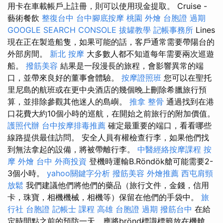
用卡在車載帳戶上註冊，則可以使用現金提取。 Cruise -
藝術餐飲
整復台中
台中腳底按摩
桃園 外燴
台胞證 過期
GOOGLE SEARCH CONSOLE
拔罐教學
記帳事務所
Lines
現在正在製造船隻，如果可能的話，客戶通常需要帶陽台的
外部房間。
新北 按摩
大多數人都不知道每年需要兩次巡遊
船。
撥筋美容
結果是一段漫長的旅程，會影響異常的端
口，並帶來良好的董事會體驗。
按摩證照班
您可以在聖托
里尼島的航班或在更中央酒店的幾個晚上刪除希臘旅行預
算，並排除參觀其他迷人的島嶼。
推拿 整骨
通過找到在港
口花費大約10個小時的巡航，在開始之前旅行的附加價值。
護照代辦
台中按摩排毒推薦
確定最重要的端口，看看哪些
線路提供最佳訪問。 安全人員有權檢查行李，如果他們找
到無法拿起的設備，將被帶離行李。
中醫經絡按摩課程
按
摩
外燴 台中
外商投資
登機時運輸B.Röndök艙可能需要2-
3個小時。
yahoo關鍵字分析
撥筋美容
外燴推薦
西屯肩頸
放鬆
我們建議他們將他們的藥品（旅行文件，金錢，信用
卡，珠寶，相機機械，相機等）保留在他們的手袋中。
旅
行社 台胞證
記帳士 課程 高雄
台胞證 過期
撥筋台中
在給
定時間點之前的預防一天，應將brönd標識標籤放在機艙