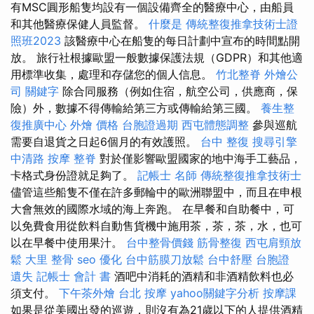
有MSC圓形船隻均設有一個設備齊全的醫療中心，由船員
和其他醫療保健人員監督。
什麼是
傳統整復推拿技術士證
照班2023
該醫療中心在船隻的每日計劃中宣布的時間點開
放。 旅行社根據歐盟一般數據保護法規（GDPR）和其他適
用標準收集，處理和存儲您的個人信息。
竹北整脊
外燴公
司
關鍵字
除合同服務（例如住宿，航空公司，供應商，保
險）外，數據不得傳輸給第三方或傳輸給第三國。
養生整
復推廣中心
外燴 價格
台胞證過期
西屯體態調整
參與巡航
需要自退貨之日起6個月的有效護照。
台中 整復
搜尋引擎
中清路 按摩
整脊
對於僅影響歐盟國家的地中海手工藝品，
卡格式身份證就足夠了。
記帳士 名師
傳統整復推拿技術士
儘管這些船隻不僅在許多郵輪中的歐洲聯盟中，而且在申根
大會無效的國際水域的海上奔跑。 在早餐和自助餐中，可
以免費食用從飲料自動售貨機中施用茶，茶，茶，水，也可
以在早餐中使用果汁。
台中整骨價錢
筋骨整復
西屯肩頸放
鬆
大里 整骨
seo 優化
台中筋膜刀放鬆
台中舒壓
台胞證
遺失
記帳士 會計 書
酒吧中消耗的酒精和非酒精飲料也必
須支付。
下午茶外燴
台北 按摩
yahoo關鍵字分析
按摩課
如果是從美國出發的巡遊，則沒有為21歲以下的人提供酒精