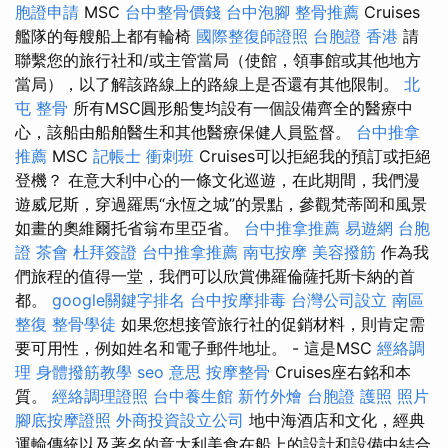
胞證申請
MSC
台中整骨價錢
台中泡腳
整骨推薦
Cruises
艦隊的每艘船上都有輪椅
國際整復師證照
台胞證 香港
請
聯繫您的旅行社和/或主管當局（使館，領事館或其他地方
當局），以了解該路線上的路線上是否還有其他限制。
北
屯 整骨
所有MSC圓形船隻均設有一個設備齊全的醫療中
心，該船由船舶醫生和其他醫療保健人員監督。
台中推拿
推薦
MSC
記帳士 衝刺班
Cruises可以拒絕我的預訂或拒絕
登機？ 在意大利中心的一條文化巡遊，在此期間，我們漫
遊威尼斯，穿過羅馬“永恆之城”的景點，參觀梵蒂岡和風景
如畫的奧維爾托省翁布里亞省。
台中推拿推薦
易遊網 台胞
證
茶會
杜拜簽證
台中推拿推薦
南屯按摩
美容撥筋
作為我
們旅程的值得一堂，我們可以欣賞佛羅倫薩托斯卡納的首
都。
google關鍵字排名
台中按摩排毒
台灣公司設立
南區
整復
整骨學徒
如果您想接管旅行社的促銷材料，則肯定需
要可用性，例如姓名和電子郵件地址。 - 這是MSC
經絡調
理
身體撥筋教學
seo 意思
按摩整骨
Cruises座右銘和本
質。
經絡調理證照
台中養生館
新竹外燴
台胞證 護照 照片
腳底按摩證照
外商投資設立公司
地中海酒店和文化，經典
運輸傳統以及著名的意大利美食在船上的設計和設備中結合