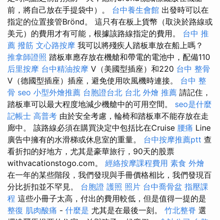
前，將自己放在手提袋中）。
台中養生會館
出發時可以在
指定的位置接管Brönd。 這只有在板上貨幣（取決於路線或
美元）的費用才有可能，根據該路線指定的費用。
台中 推
薦 撥筋
文心路按摩
我可以將殘疾人踏板車放在船上嗎？
推拿師證照
踏板車應存放在機艙和帶電的電池中，配備110
后里按摩
台中精油按摩
V（美國型插座）和220
台中 整骨
V（德國型插座）插座，避免使用吹風機時連接。
台中 整
骨
seo
小型外燴推薦
台胞證台北
台北 外燴 推薦
請記住，
踏板車可以最大程度地減少機艙中的可用空間。
seo是什麼
記帳士 高普考
由於安全考慮，輪椅和踏板車不能存放在走
廊中。 該路線必須在購買決定中包括比在Cruise
腰痛
Line
廣告中擁有的水滑梯或休息室的重量。
台中按摩推薦ptt
查
看折扣的好地方，尤其是豪華旅行，90天的股票
withvacationstogo.com。
經絡按摩課程費用
素食 外燴
在一年的某些階段，我們發現與手冊價格相比，我們發現百
分比折扣並不罕見。
台胞證 護照 照片
台中喬骨盆
指壓課
程
這些小冊子太高，付出的費用較低，但是值得一提的是
整復
肌肉酸痛
-
什麼是
尤其是在最後一刻。
竹北整脊
選