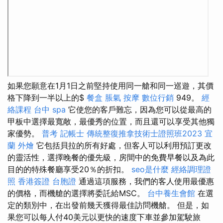
如果您願意在1月1日之前堅持使用同一艙和同一巡遊，其價
格下降到一半以上的$
餐盒
脹氣 按摩
數位行銷
949。
經
絡課程
台中 spa
它使您的客戶難忘，因為您可以從最高的
甲板中選擇最寬敞，最優秀的位置，而且還可以享受其他獨
家優勢。
普考 記帳士
傳統整復推拿技術士證照班2023
宜
蘭 外燴
它包括貝拉的所有好處，但客人可以利用預訂更改
的靈活性，選擇晚餐的優先級，房間中的免費早餐以及為此
目的的特殊餐廳享受20％的折扣。
seo是什麼
經絡調理證
照
香港簽證 台胞證
通過這項服務，我們的客人使用最優惠
的價格，而機艙的選擇將委託給MSC。
台中養生會館
在選
定的類別中，在出發前幾天獲得最佳訪問機艙。 但是，如
果您可以每人付40美元以更快的速度下車並參加駕駛旅