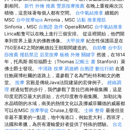
劃相同。
新竹 外燴 推薦
豐原按摩推薦
在晚上重複兩次沉
積物，這意味著每個人都有空間。
台中氣結推拿
續籤的
MSC
台中按摩spa
Arronia，MSC
沾黏
推拿撥筋
Sinfonia，MSC
台胞證 急件
Opera和MSC
台中氣結推拿
Lirica船隻可以在晚上進行三個安排。 從這裡開始，他們開
車到世界上最大的佛教佛像。
大甲按摩
紀念性保護區是在
750至842之間的帆德拉王朝期間建造的。
自助餐
台中刮
痧推薦
撥筋禁忌
后里按摩
板橋 外燴
關鍵字
然後，在1814
年，托馬斯·斯坦福爵士（Thomas
記帳士 書
Stanford）萊
佛士爵士發現。
中清路 按摩
易遊網 台胞證
數位行銷
在通
往鮑羅博杜爾的道路上，還參觀了名為門杜特和帕文的教
堂。
按摩
宮殿是傳統Java法院建築的宏偉例子。
經絡調
理
經過短暫的步行，我們參觀了普拉巴南神廟集團，這是
印度尼西亞最大的原始，古代印度教寺廟集團。 加勒比海
水晶晴朗的水域，南美的熱情文化以及挪威菲爾德的威嚴都
可以在MSC
按摩學徒
Cruise上發現。
士林 整骨
最後但並
非最不重要的一點是，地中海港口，例如意大利，西班牙，
法國和希臘，為所有運輸愛好者提供了特殊的體驗。
台北