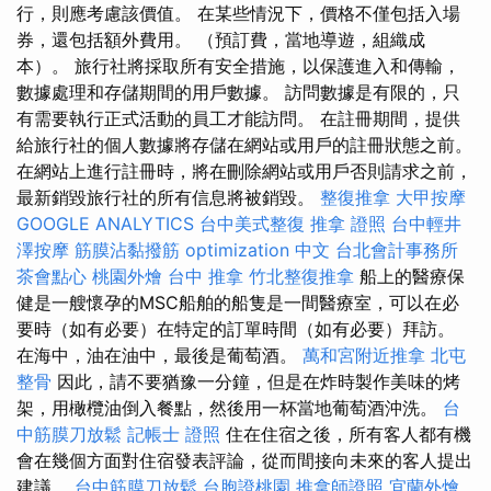
行，則應考慮該價值。 在某些情況下，價格不僅包括入場
券，還包括額外費用。 （預訂費，當地導遊，組織成
本）。 旅行社將採取所有安全措施，以保護進入和傳輸，
數據處理和存儲期間的用戶數據。 訪問數據是有限的，只
有需要執行正式活動的員工才能訪問。 在註冊期間，提供
給旅行社的個人數據將存儲在網站或用戶的註冊狀態之前。
在網站上進行註冊時，將在刪除網站或用戶否則請求之前，
最新銷毀旅行社的所有信息將被銷毀。
整復推拿
大甲按摩
GOOGLE ANALYTICS
台中美式整復
推拿 證照
台中輕井
澤按摩
筋膜沾黏撥筋
optimization 中文
台北會計事務所
茶會點心
桃園外燴
台中 推拿
竹北整復推拿
船上的醫療保
健是一艘懷孕的MSC船舶的船隻是一間醫療室，可以在必
要時（如有必要）在特定的訂單時間（如有必要）拜訪。
在海中，油在油中，最後是葡萄酒。
萬和宮附近推拿
北屯
整骨
因此，請不要猶豫一分鐘，但是在炸時製作美味的烤
架，用橄欖油倒入餐點，然後用一杯當地葡萄酒沖洗。
台
中筋膜刀放鬆
記帳士 證照
住在住宿之後，所有客人都有機
會在幾個方面對住宿發表評論，從而間接向未來的客人提出
建議。
台中筋膜刀放鬆
台胞證桃園
推拿師證照
宜蘭外燴