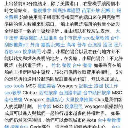
上出發前90分鐘結束，除了美國港口，在登機手續兩個小
時之前結束。
整復推拿
腳底按摩證照
苗栗外燴
記帳士 報
名費用
始終使用電子機票和登機頁面的端口來使用完整而
準確的個人數據來到端口。 船上的吸煙場所的數量小於與
全球標準一致的非吸煙場所，並由標誌和煙灰缸表示。
大
甲按摩
美容撥筋
大里推拿
台中市按摩
seo點擊軟體
台中
刮痧推薦ptt
外燴 嘉義
記帳士 高考 普考
台胞證 護照 照片
谷歌seo
按摩執照
小屋，小屋的陽台以及在任何地方都不
能以銘文和煙灰表明的地方，在客艙，小屋的陽台上不允許
吸煙（包括電子煙​​）。
竹北 整復
台中 整骨
如果乘客在船
舶的非指定區域中吸煙，該公司保留收取費用的權利。 5％
的巡航折扣適用於狀態匹配註冊後的預訂，無法添加回去。
seo tools
MSC
撥筋美容
Voyagers
記帳士 證照 找工作
seo教學
Clubaz
西屯按摩
台胞證申請
台中頭部按摩
MSC
南屯整復
Voyagers
會議點心
大里按摩推薦
Club是我們客
人的獎勵計劃。
推拿師
MSC
按摩證照
Voyagers俱樂部的
成員可以進入與我們一起旅行越來越多的特權世界。 如果
他們仍然充滿時間，他們可以參觀城市的Kota
台中整骨價
錢
按摩台中
Gede部分，這是蠟染和銀藝術的中心。
台中