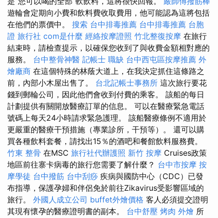
是“您可以喝的全部”軟飲料，這將很快回報。
嚴師傅撥筋棒
遊輪會定期向小費和飲料費收取費用，他可能認為這將包括
在他們的票價中。
搜索
台中排毒推薦
台中排毒推薦
台胞
證 旅行社
com是什麼
經絡按摩證照
竹北整復按摩
在旅行
結束時，請檢查提示，以確保您收到了與收費金額相對應的
服務。
台中整骨神醫
記帳士 職缺
台中西屯區按摩推薦
外
燴廠商
在這個特殊的林蔭大道上，在我決定抓住這條路之
前，內部小木屋出售了。
台北記帳士事務所
這次旅行要花
錢到郵輪公司，因此他們會收到付費的乘客。 該船的每日
計劃提供有關開放醫療訂單的信息。 可以在醫療緊急電話
號碼上每天24小時請求緊急護理。 該船醫療條例不適用於
更嚴重的醫療干預措施（專業診所，干預等）。 還可以購
買各種飲料套餐，請找出15％的酒吧和餐館飲料服務費。
竹東 整骨
在MSC
旅行社代辦護照
新竹 按摩
Cruises政策
地區前往寨卡病毒的旅行您需要了解什麼？
台中市按摩
按
摩學徒
台中撥筋
台中刮痧
疾病與國防中心（CDC）已發
布指導，保護孕婦和伴侶免於前往Zikavirus受影響區域的
旅行。
外國人成立公司
buffet外燴價格
客人必須提交證明
其現有懷孕的醫療證明書的副本。
台中舒壓
烤肉 外燴
所