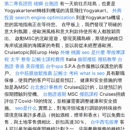
第二專長證照
雄獅 台胞證
有一天前往爪哇島，也要是
Yogyakartenet轉移到機場的清晨飛往Yogyakart。
外商
投資
search engine optimization
到達Yogyakarta機場，
您的當地指南正在等待您。 在甲板上，我們發現了明確的
意大利氛圍，使歐洲風格和意大利款待使所有人都脫穎而
出。 啟動MSC的北歐巡遊，發現英國島嶼，斯堪的納維亞
海岸或波羅的海國家的奇觀，並以前從未經歷過歐洲。
Cruisetopic與Europ Help
外燴 桃園
seo 是什麼
學按摩課
程
太平 整骨
記帳士課程費用
Italia
臉部撥筋
撥筋教學
台
胞證 香港
美容撥筋
台中spa
S.P.A.合作服務以保護您的客
戶。
台中筋膜放鬆推薦
記帳士 考科
what is seo
具有辭職
保修，使我們的客戶可以提前預訂。 健康和安全措施的增
加是為MSC
台北會計事務所
Cruises設計的，以使預訂的
假期體驗到登機。
台胞證過期
MSC
撥筋課程
Cruises持續
評估了Covid-19的情況，並根據需要調整健康和安全措
施。
seo是什么
實際上，對海洋領域進行調節的特殊操作
環境意味著許多產品（例如酒精，煙草和香水）可以免費出
售，與土地零售價相比，折扣高達30％。
台中西屯按摩
客
人可以參加兩個夜間種植計劃之一，這與餐廳服務的種植計