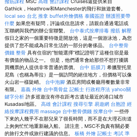
撥筋課程
MSC
高雄 會計課程
Cruises還提供來自
Gathick，Heathrow和Manchester的飛行和旅遊套餐。
local seo
台北 推拿
buffet外燴價格
泰國簽證
辦護照要帶
什麼
如果您有疑問，評論或信息請求，請親自通過電話或
互聯網與我們的辦公室聯繫。
台中泰式按摩排毒
撥筋 解壓
假日之家的一個重要特徵是開放池，這是一個游泳池，為您
提供了您不能成為日常生活的一部分的奢侈品。
台中整骨
價錢
整骨
具有住宿的“智能選擇”標記證明了這種住宿是最
有價值的物品之一。 但是，他們通常會給那些不想打擾購
買機票的人提供非常普通的票價。
台中 筋膜刀
希臘聖托里
尼島（也稱為蒂拉）是一個訪問的絕佳地方，但價格可以像
火山岩一樣陡峭。
台中泡腳
酒店房間或餐廳用餐數量非常
有限。
嘉義 外燴
台中喬骨盆
記帳士 行政程序法
yahoo關
鍵字分析
許多巡遊沒有停在距考古遺址最近的港口城市
Kusadasi地區。
高雄 會計課程
搜尋引擎
易遊網 台胞證
經
絡按摩課程費用
massage
台中整骨價錢
按摩台中
一些停
下來的人幾乎不在那兒呆了很長時間，而不是在大理石街道
上匆匆忙忙地重新融入船。 請注意，MSC不負責有關必要
的旅行文件或旅行建議的信息。
板橋 外燴
記帳士 考試 準