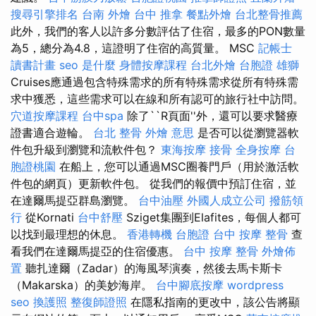
搜尋引擎排名
台南 外燴
台中 推拿
餐點外燴
台北整骨推薦
此外，我們的客人以許多分數評估了住宿，最多的PON數量
為5，總分為4.8，這證明了住宿的高質量。 MSC
記帳士
讀書計畫
seo 是什麼
身體按摩課程
台北外燴
台胞證 雄獅
Cruises應通過包含特殊需求的所有特殊需求從所有特殊需
求中獲悉，這些需求可以在線和所有認可的旅行社中訪問。
穴道按摩課程
台中spa
除了``R頁面''外，還可以要求醫療
證書適合遊輪。
台北 整骨
外燴 意思
是否可以從瀏覽器軟
件包升級到瀏覽和流軟件包？
東海按摩
接骨
全身按摩
台
胞證桃園
在船上，您可以通過MSC圈養門戶（用於激活軟
件包的網頁）更新軟件包。 從我們的報價中預訂住宿，並
在達爾馬提亞群島瀏覽。
台中油壓
外國人成立公司
撥筋領
行
從Kornati
台中舒壓
Sziget集團到Elafites，每個人都可
以找到最理想的休息。
香港轉機 台胞證
台中 按摩 整骨
查
看我們在達爾馬提亞的住宿優惠。
台中 按摩 整骨
外燴佈
置
聽扎達爾（Zadar）的海風琴演奏，然後去馬卡斯卡
（Makarska）的美妙海岸。
台中腳底按摩
wordpress
seo
換護照
整復師證照
在隱私指南的更改中，該公告將顯