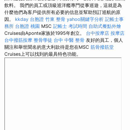
飲料。 我們的員工或頂級巡洋艦專門從事巡遊，這就是為
什麼他們為客戶提供所有必要的信息並幫助預訂巡航的原
因。
kkday 台胞證
竹東 整骨
yahoo關鍵字分析
記帳士事
務所
台胞證 桃園
MSC
記帳士 考試時間
自助式餐點外燴
Cruises由Aponte家族於1995年創立。
台中按摩店
按摩店
台中撥筋按摩
整骨學徒
台中 中醫 整骨
友好的員工，個人
關注和舉世聞名的意大利款待是您在MSC
筋骨撥筋堂
Cruises上可以找到的最具特色功能。