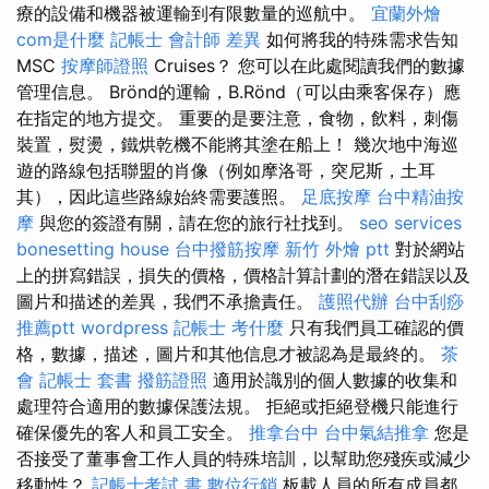
療的設備和機器被運輸到有限數量的巡航中。
宜蘭外燴
com是什麼
記帳士 會計師 差異
如何將我的特殊需求告知
MSC
按摩師證照
Cruises？ 您可以在此處閱讀我們的數據
管理信息。 Brönd的運輸，B.Rönd（可以由乘客保存）應
在指定的地方提交。 重要的是要注意，食物，飲料，刺傷
裝置，熨燙，鐵烘乾機不能將其塗在船上！ 幾次地中海巡
遊的路線包括聯盟的肖像（例如摩洛哥，突尼斯，土耳
其），因此這些路線始終需要護照。
足底按摩
台中精油按
摩
與您的簽證有關，請在您的旅行社找到。
seo services
bonesetting house
台中撥筋按摩
新竹 外燴 ptt
對於網站
上的拼寫錯誤，損失的價格，價格計算計劃的潛在錯誤以及
圖片和描述的差異，我們不承擔責任。
護照代辦
台中刮痧
推薦ptt
wordpress
記帳士 考什麼
只有我們員工確認的價
格，數據，描述，圖片和其他信息才被認為是最終的。
茶
會
記帳士 套書
撥筋證照
適用於識別的個人數據的收集和
處理符合適用的數據保護法規。 拒絕或拒絕登機只能進行
確保優先的客人和員工安全。
推拿台中
台中氣結推拿
您是
否接受了董事會工作人員的特殊培訓，以幫助您殘疾或減少
移動性？
記帳士考試 書
數位行銷
板載人員的所有成員都