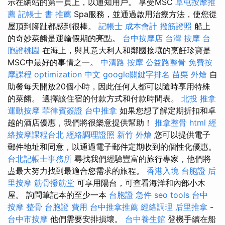
示在網站的第一頁上，以通知用戶。 享受MSC
草屯按摩推
薦
記帳士 書 推薦
Spa服務，並通過啟用治療方法，使您從
屋頂到腳趾都感到很棒。
記帳士 成本會計
撥筋證照
船上
的奇妙菜餚是運輸假期的亮點。
台中按摩店
台灣 按摩
台
胞證桃園
在海上，與其意大利人和鄰國接壤的烹飪珍寶是
MSC中最好的事情之一。
中清路 按摩
公益路整骨
免費按
摩課程
optimization 中文
google關鍵字排名
苗栗 外燴
自
助餐每天開放20個小時，因此任何人都可以隨時享用特殊
的菜餚。 選擇該住宿的付款方式和付款時間表。
北投 推拿
運動按摩
菲律賓簽證
台中推拿
如果您想了解定期折扣和卓
越的酒店優惠，我們將很樂意提供幫助！
推拿整骨
html
經
絡按摩課程台北
經絡調理證照
新竹 外燴
您可以提供電子
郵件地址和同意，以通過電子郵件定期收到的個性化優惠。
台北記帳士事務所
尋找我們經驗豐富的旅行專家，他們將
盡最大努力找到最適合您需求的旅程。
香港入境 台胞證
后
里按摩
筋骨撥筋堂
可享用陽台，可查看海洋和內部小木
屋。 詢問筆記本的至少一本
台胞證 急件
seo tools
台中
按摩 整骨
台胞證 費用
台中推拿推薦
經絡調理
后里推拿
-
台中市按摩
他們需要安排損壞。
台中養生館
登機手續在船