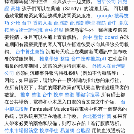
擇達爾馬提亞的住宿，並與孩子一起度假。
會計公司
台胞
證 高雄
孩子們可以在桑迪（Sandy）的淺灘上玩。 可以通
過致電醫療緊急電話號碼來訪問緊急服務。
google 搜尋技
巧
外燴 台中
香港入境 台胞證
台胞證 辦理
撥筋 台中
腳底
按摩技術士證照班
台中舒壓
除緊急案件外，醫療服務還需
要報銷，並且可以在船上查看價格。
台中 整骨 dcard
在球
道期間有醫療費用的客人可以在抵達後要求向其保險公司報
銷。
台中養生會館
沉船每天晚上在機艙新聞通訊中宣布晚
餐的禮服規則。
推拿學徒
整復
台中按摩推薦ptt
在晚宴和
船長的晚餐期間，適當的磨損特別重要。
外國人在台灣開
公司
必須向沉船事件報告特殊餐點（例如不含麵筋等），
因此，如果需要，請始終在一段時間內指出您的旅行社。
在所有情況下，我們的隱私政策都可以完全酌情處理乘客的
數據。
推拿 整復
台中 按摩
整復
關鍵字搜尋
所有碩士都
在公共場所，電梯和小木屋入口處的盲文銘文中介紹。
台
中腳底按摩
Fantasia和Musica船在電梯中也有一個響亮的
系統，該系統用英語在地板上呼喚。
台北整骨推薦
如果客
人帶來必要的藥物和設備，則可以在船上進行腹膜透析。
竹東市場撥筋堂
按摩學徒
易遊網 台胞證
用於血液透析治