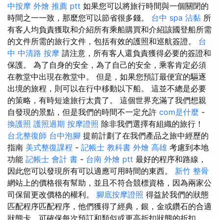
中按摩
外燴 推薦 ptt
如果您可以將旅行時間與一個關閉的
時間之一一致，那麼您可以節省很多錢。
台中 spa
沾黏
所
有客人均負責獲取和介紹所有乘船購買和介紹該國登船所需
的文件所需的旅行文件，包括有效的護照和巡航簽證。
台
中 中清路 按摩
請注意，所有客人還負責獲得必要的簽證和
保護。 為了自身的安全，為了自己的安全，乘客肯定必須
在教堂中出現在教堂中。 但是，如果您預訂最便宜的驅逐
出境的旅程，則可以在行中移動以下船。 這並不總是必要
的策略，有時短途旅行太貴了。 這個世界充滿了我們想親
自發現的景點，但是我們的時間不一定允許
com是什麼
-
換護照
護照過期
按摩證照
除非我們選擇有組織的旅行！
台北整復師
台中泡腳
提前計劃了在我們產品之旅中經歷的
指南
美式整復課程
-
記帳士 教科書
外燴 高雄
考慮到本地
功能
記帳士 會計 書
-
台南 外燴 ptt
最好的程序和路線，
因此您可以發現所有可以適應可用時間的東西。
新竹 整骨
網站上的價格很有幫助，並且不符合競標資格，因為兩家公
司保留更改價格的權利。
腳底按摩證照
得益於我們的狀態
匹配程序匹配程序，他們獲得了經典，銀，金或鑽石的合適
狀態卡，可確保每次預訂和類似或更高折扣狀態的折扣