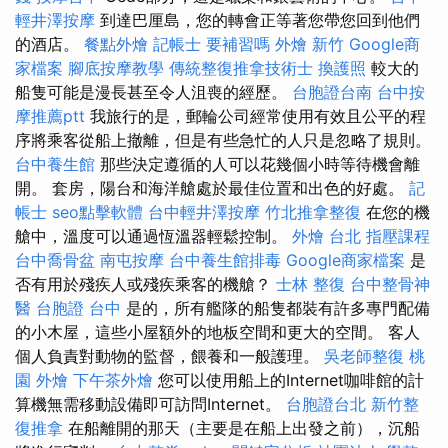
輕井澤按摩
到達巴厘島，您的轉會正等著您帶您回到他們
的酒店。
餐點外燴
記帳士 要補習嗎
外燴 新竹
Google商
家檔案
腳底按摩教學
傳統整復推拿技術士
換護照
較大的
船隻可能是漫長甚至令人沮喪的經歷。
台胞證台南
台中按
摩推薦ptt
我旅行的是，郵輪公司經常使用有效且公平的程
序將乘客從船上撤離，但是有些急忙的人只是忽略了規則。
台中養生館
那些決定遵循的人可以花幾個小時等待機會離
開。 套房，陽台和海洋艙處於最佳位置和出色的好處。
記
帳士
seo點擊軟體
台中輕井澤按摩
竹北推拿整復
在您的機
艙中，溫度可以通過恆溫器輕鬆控制。
外燴 台北
指壓課程
台中喬骨盆
南屯按摩
台中養生館排毒
Google商家檔案
是
否有用於殘疾人或殘疾乘客的機艙？
士林 整復
台中整骨神
醫
台胞證 台中
是的，所有艦隊的船隻都裝有許多專門配備
的小木屋，這些小屋額外的地板空間和更大的空間。 客人
個人負責對動物的監督，餵養和一般護理。
吳老師整復
桃
園 外燴
下午茶外燴
您可以使用船上的Internet咖啡館的計
算機無需移動設備即可訪問Internet。
台胞證台北
新竹整
復推拿
在船離開的那天（主要是在船上出發之前），沉船