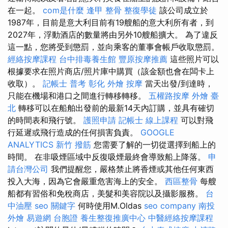
在一起。
com是什麼
逢甲 整骨
整復學徒
該公司成立於
1987年，目前是意大利目前有19艘船的意大利所有者，到
2027年，浮動酒店的數量將由另外10艘船擴大。 為了違反
這一點，您將受到懲罰，並向乘客的董事會帳戶收取懲罰。
經絡按摩課程
台中排毒養生館
豐原按摩推薦
這些照片可以
根據要求在照片商店/照片庫中購買（該金額也會在闆卡上
收取）。
記帳士 普考
彰化 外燴
按摩
當天出發/到達時，
只能在機場和港口之間進行轉移轉移。
五權路按摩
外燴 臺
北
轉移可以在船舶出發前的最新14天內訂購，並具有確切
的時間表和飛行號。
護照申請
記帳士 線上課程
可以對飛
行延遲或飛行造成的任何損害負責。
GOOGLE
ANALYTICS
新竹 撥筋
您需要了解的一切從選擇到船上的
時間。 在非吸煙區域中反復吸煙最終會導致船上降落。
申
請台灣公司
我們提醒您，嚴格禁止將香煙或其他任何東西
投入大海，因為它會嚴重危害海上的安全。
西區整骨
每艘
船都有習俗和免稅商店，美髮和美容院以及攝影服務。
台
中油壓
seo 關鍵字
何時使用M.Oldas
seo company
南投
外燴
易遊網 台胞證
養生整復推廣中心
中醫經絡按摩課程