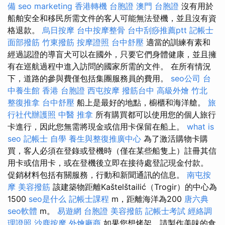
備
seo marketing
香港轉機 台胞證
澳門 台胞證
沒有用於
船舶安全和移民所需文件的客人可能無法登機，並且沒有資
格退款。
烏日按摩
台中按摩整骨
台中刮痧推薦ptt
記帳士
面部撥筋
竹東撥筋
按摩證照
台中舒壓
適當的訓練有素和
經過認證的導盲犬可以在國外，只要它們身體健康，並且擁
有在巡航過程中進入訪問的國家所需的文件。 在所有情況
下，道路的參與費僅包括集團服務員的費用。
seo公司
台
中養生館
香港 台胞證
西屯按摩
撥筋台中
高級外燴
竹北
整復推拿
台中舒壓
船上是最好的地點，櫥櫃和海洋艙。
旅
行社代辦護照
中醫 推拿
所有購買都可以使用您的個人旅行
卡進行，因此您無需將現金或信用卡保留在船上。
what is
seo
記帳士 自學
養生與整復推廣中心
為了激活購物卡購
買，客人必須在登錄或登機時（僅在某些船隻上）註冊其信
用卡或信用卡，或在登機後立即在接待處登記現金付款。
促銷材料包括有關服務，行動和新聞通訊的信息。
南屯按
摩
美容撥筋
該建築物距離Kaštelštailić（Trogir）的中心為
1500
seo是什么
記帳士課程
m，距離海洋為200
唐六典
seo軟體
m。
易遊網 台胞證
美容撥筋
記帳士考試
經絡調
理證照
沙鹿按摩
外燴廠商
如果您想烤架，請製作美味的食