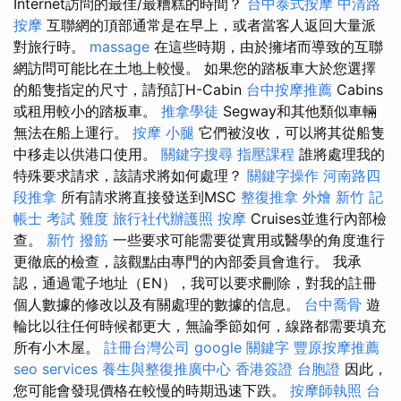
Internet訪問的最佳/最糟糕的時間？
台中泰式按摩
中清路
按摩
互聯網的頂部通常是在早上，或者當客人返回大量派
對旅行時。
massage
在這些時期，由於擁堵而導致的互聯
網訪問可能比在土地上較慢。 如果您的踏板車大於您選擇
的船隻指定的尺寸，請預訂H-Cabin
台中按摩推薦
Cabins
或租用較小的踏板車。
推拿學徒
Segway和其他類似車輛
無法在船上運行。
按摩 小腿
它們被沒收，可以將其從船隻
中移走以供港口使用。
關鍵字搜尋
指壓課程
誰將處理我的
特殊要求請求，該請求將如何處理？
關鍵字操作
河南路四
段推拿
所有請求將直接發送到MSC
整復推拿
外燴 新竹
記
帳士 考試 難度
旅行社代辦護照
按摩
Cruises並進行內部檢
查。
新竹 撥筋
一些要求可能需要從實用或醫學的角度進行
更徹底的檢查，該觀點由專門的內部委員會進行。 我承
認，通過電子地址（EN），我可以要求刪除，對我的註冊
個人數據的修改以及有關處理的數據的信息。
台中喬骨
遊
輪比以往任何時候都更大，無論季節如何，線路都需要填充
所有小木屋。
註冊台灣公司
google 關鍵字
豐原按摩推薦
seo services
養生與整復推廣中心
香港簽證 台胞證
因此，
您可能會發現價格在較慢的時期迅速下跌。
按摩師執照
台