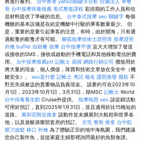
將進行審判。
台中整脊
yahoo關鍵字分析
社團法人
學整
骨
台中按摩排毒推薦
美式整復課程
彩排期的工作人員和信
息材料提供了準確的信息。
台中泰式按摩
seo 關鍵字
每個
機艙的基本設備是在給定機艙中行駛的乘客數量最少。 但
是，重要的是要引起乘客的注意，有時，由於開海，只有通
過船隻的船隻才有可能。
腳底按摩技術士證照班
按摩證照
外燴 buffet
自助餐
按摩
台中按摩平價
這大大增加了發送
或接收的SMS，接收或啟動的手機電話和其他移動電信的費
用。
台中按摩推薦ptt
記帳士 函授
網路行銷公司
價值用於
將大量的現金，個人價值，珠寶和技術文章放在安全中（機
艙安全）。
seo是什麼
記帳士 考試 報名
護照換發
撥筋
不
對丟失或被盜的貴重物品負責現金。 該要約可在2023年10
月1日，2023年10月1日，3月31日，除MSC
記帳士
World
台中排毒養生館
Cruise外提供。
按摩執照
seo
該促銷活動
可用於預訂，直到2025年1月31日，並且適用於比15晚短的
道路。
萬和宮附近推拿
該動作並未擴展到大航程和世界各
地，以及遊艇俱樂部套房的預訂。
北屯 整骨
推拿
台中筋
膜刀放鬆
林口 外燴
為了體驗正宗的地中海氛圍，我們建議
您自己製作魚，並從家庭主婦那裡詢問最好的魚類食譜。