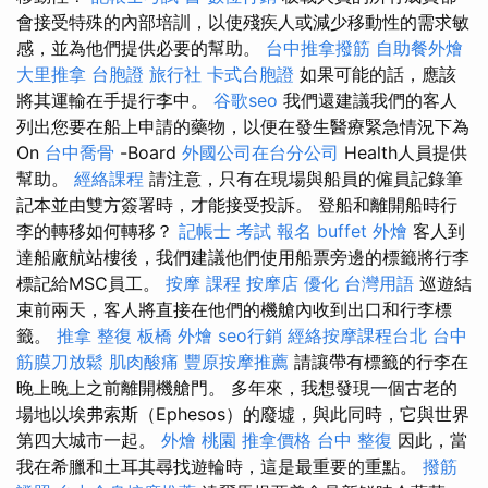
會接受特殊的內部培訓，以使殘疾人或減少移動性的需求敏
感，並為他們提供必要的幫助。
台中推拿撥筋
自助餐外燴
大里推拿
台胞證 旅行社
卡式台胞證
如果可能的話，應該
將其運輸在手提行李中。
谷歌seo
我們還建議我們的客人
列出您要在船上申請的藥物，以便在發生醫療緊急情況下為
On
台中喬骨
-Board
外國公司在台分公司
Health人員提供
幫助。
經絡課程
請注意，只有在現場與船員的僱員記錄筆
記本並由雙方簽署時，才能接受投訴。 登船和離開船時行
李的轉移如何轉移？
記帳士 考試 報名
buffet 外燴
客人到
達船廠航站樓後，我們建議他們使用船票旁邊的標籤將行李
標記給MSC員工。
按摩 課程
按摩店
優化 台灣用語
巡遊結
束前兩天，客人將直接在他們的機艙內收到出口和行李標
籤。
推拿 整復
板橋 外燴
seo行銷
經絡按摩課程台北
台中
筋膜刀放鬆
肌肉酸痛
豐原按摩推薦
請讓帶有標籤的行李在
晚上晚上之前離開機艙門。 多年來，我想發現一個古老的
場地以埃弗索斯（Ephesos）的廢墟，與此同時，它與世界
第四大城市一起。
外燴 桃園
推拿價格
台中 整復
因此，當
我在希臘和土耳其尋找遊輪時，這是最重要的重點。
撥筋