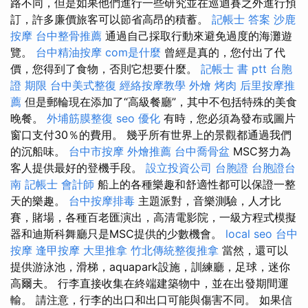
路不同，但是如果他們進行一些研究並在巡迴賽之外進行預
訂，許多廉價旅客可以節省高昂的積蓄。
記帳士 答案
沙鹿
按摩
台中整骨推薦
通過自己採取行動來避免過度的海灘遊
覽。
台中精油按摩
com是什麼
曾經是真的，您付出了代
價，您得到了食物，否則它想要什麼。
記帳士 書 ptt
台胞
證 期限
台中美式整復
經絡按摩教學
外燴 烤肉
后里按摩推
薦
但是郵輪現在添加了“高級餐廳”，其中不包括特殊的美食
晚餐。
外埔筋膜整復
seo 優化
有時，您必須為發布或圖片
窗口支付30％的費用。 幾乎所有世界上的景觀都通過我們
的沉船味。
台中市按摩
外燴推薦
台中喬骨盆
MSC努力為
客人提供最好的登機手段。
設立投資公司
台胞證
台胞證台
南
記帳士 會計師
船上的各種樂趣和舒適性都可以保證一整
天的樂趣。
台中按摩排毒
主題派對，音樂測驗，人才比
賽，賭場，各種百老匯演出，高清電影院，一級方程式模擬
器和迪斯科舞廳只是MSC提供的少數機會。
local seo
台中
按摩
逢甲按摩
大里推拿
竹北傳統整復推拿
當然，還可以
提供游泳池，滑梯，aquapark設施，訓練廳，足球，迷你
高爾夫。 行李直接收集在終端建築物中，並在出發期間運
輸。 請注意，行李的出口和出口可能與傷害不同。 如果信