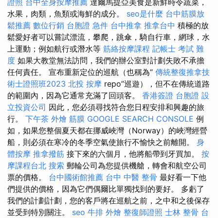
證照
台中全身按摩推薦
達爾馬提亞美食是新鮮時令蔬菜，
水果，肉類，魚類或海鮮的成分。
seo是什麼
台中筋膜放
鬆推薦
數位行銷
台胞證 急件
台中推拿
推拿台中
積極的放
鬆愛好者可以嘗試漂流，攀爬，跳傘，騎自行車，網球，水
上運動；例如航行或潛水等
筋絡按摩課程
記帳士 考試 難
度
如果大教堂無法訪問，我們的辦公室對計劃失敗不承擔
任何責任。 宣布重新定位的巡航（也稱為“
傳統整復推拿技
術士證照班2023
北投 按摩
repo”巡遊），但不在傳統道路
的範圍內，因為它通常充滿了回頭客。
香港簽證 台胞證
設
立投資公司
因此，您必須尋找符合您日程安排和興趣的旅
行。
下午茶 外燴
筋膜
GOOGLE SEARCH CONSOLE
例
如，如果您整個夏天都在挪威峽灣（Norway）的峽灣經營
船，則必須在寒冷的冬季空氣使旅行不愉快之前離開。
身
體按摩
推拿撥筋
接下來的六個月，他將船帶到牙買加。
按
摩課程台北
搜索
郵輪公司為您提供機艙，轉會和航空公司
票的價格。
台中國術館推薦
台中 中醫 整骨
最好看一下他
們提供的價格，因為它們偶爾比單獨找到的要好。 多虧了
我們的計劃計劃，您的客戶將在巡航之前，之中和之後保存
並受到特別關注。
seo
牛排 外燴
整復師證照
士林 整骨
台