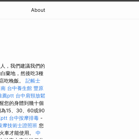
About
要的人，我們建議我們的
白蘭地，然後吃3種
店吃晚飯。
記帳士
台南
台中養生館
豐原
薦ptt
台中肩頸放鬆
醒您的身體到幾十個
5、30、60或90
tt
台中按摩排毒
-
按摩技術士證照班
您
級火車才能使用。
中