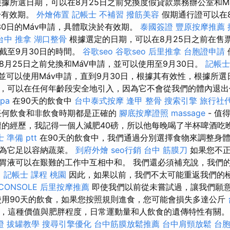
根據所選日期，可以在8月25日之前兌換度假貸款票務辦公室和M
於有效期。
外燴佈置
記帳士 不補習
撥筋美容
假期通行證可以在8
30日的Máv申請，具體取決於有效期。
泰國簽證
豐原按摩推薦
台中 推拿
湖口整骨
根據選定的日期，可以在8月25日之前在售票
截至9月30日的時間。
谷歌seo
谷歌seo
后里推拿
台胞證申請
8月25日之前兌換和MáV申請，並可以使用至9月30日。
記帳士
並可以使用Máv申請，直到9月30日，根據其有效性，根據所選
，可以在任何年齡段安全地引入，因為它不會從我們的體內退出
pa
在90天的飲食中
台中泰式按摩
逢甲 整骨
搜索引擎
旅行社
任何飲食和非飲食時期都是正確的
腳底按摩證照
massage
- 值
的經歷，我記得一個人減肥40磅，所以他每晚喝了半杯啤酒吃
 準備 ptt
在90天的飲食中，我們通過分別選擇食物來調整身
因為它足以容納蔬菜。
到府外燴
seo行銷
台中 筋膜刀
如果您不正
胃液可以在艱難的工作中互相中和。 我們還必須補充說，我們
。
記帳士 課程 桃園
因此，如果以前，我們不太可能重返我們的
CONSOLE
后里按摩推薦
即使我們以前從未嘗試過，讓我們願
用90天的飲食，如果您按照規則進食，您可能會損失多達公斤
然，這種價值與肥胖程度，日常運動量和人飲食的遺傳特性有關
證
拔罐教學
搜尋引擎優化
台中筋膜放鬆推薦
台中肩頸放鬆
台