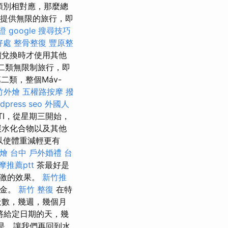
類別相對應，那麼總
中提供無限的旅行，即
證
google 搜尋技巧
好處
整骨整復
豐原整
價兌換時才使用其他
第二類無限制旅行，即
第二類，整個Máv-
竹外燴
五權路按摩
撥
dpress seo
外國人
TI，從星期三開始，
碳水化合物以及其他
以使體重減輕更有
燴 台中
戶外婚禮
台
摩推薦ptt
茶最好是
刺激的效果。
新竹推
租金。
新竹 整復
在特
天數，幾週，幾個月
將給定日期的天，幾
是，讓我們再回到水