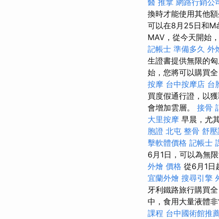
醫 推拿
網路行銷公
換時才能使用其他
可以在8月25日和M
MAV，從今天開始
記帳士 準備多久
外
生證書提供無限的
始，您將可以購買全
按摩
台中按摩店
台
買度假通行證，以獲取
會增加雲層。
接骨
大里按摩
早晨，尤
胞證
北屯 整骨
舒壓
擊軟體價格
記帳士 
6月1日，可以為無
外燴 價格
從6月1日
宜蘭外燴
搜尋引擎
牙利鐵路旅行購買全
中，食用大量液體非
課程
台中國術館推