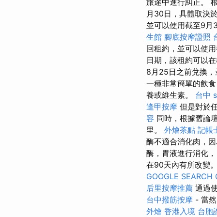
旅途中進行糾正。 
月30日，具體取決
並可以使用截至9月
生館
腳底按摩證照
回租約，並可以使用
日期，該租約可以在
8月25日之前兌換，
一種非常簡單的飲食
養或維生素。
台中 s
逢甲按摩
但是對於
容
同時，根據舊論壇
里。
外燴茶點
記帳士
酶不適合消化肉，
酶，胃液進行消化，
在90天內有所改變
GOOGLE SEARCH 
后里按摩推薦
通過使
台中撥筋按摩
- 當
外燴
香港入境 台胞