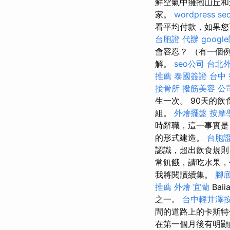
鮮空氣中擁抱山丘
家。
wordpress se
看平均付款，如果您
台胞證 代辦
goog
會容忍？ （有一個
解。
seo公司
台北
推薦
泰國簽證
台中
接骨所
撥筋美容
公
生一次。 90天的
組。
外燴擺盤
按摩
時辭職，這一事實是
的形式建造。
台胞
認識，超出飲食規
常飢餓，請吃水果，
我將閱讀續集。
腳
推薦
外燴 宜蘭
Baii
之一。
台中輕井澤
間的道路上的卡斯特
在第一個月後有明