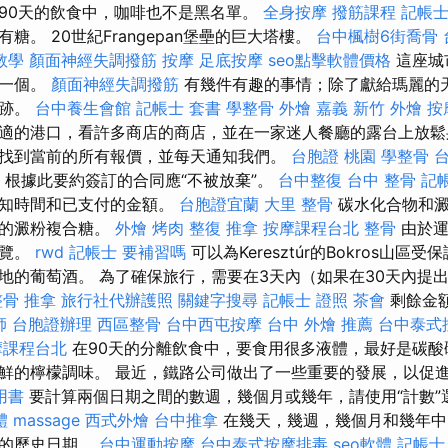
90天的飲食中，咖啡也不是黑名單。
全身按摩
撥筋課程
記帳士
糖。 20世紀Frangepan堡壘的巨大塔樓。
台中楓樹6街喬骨
教學
顏面神經失調撥筋
按摩
足底按摩
seo點擊軟體價格
這座城
另一個。
顏面神經失調撥筋
有幾件有趣的事情；除了獻給瑪麗的
遺跡。
台中養生會館
記帳士 套書
學整骨
外燴 嘉義
新竹 外燴
按
適的港口，看許多商店的商店，並在一家迷人餐廳的露台上放鬆
找到當前的所有報價，並每天通知我們。
台胞證 桃園
學整骨
，根據此要約簽訂的合同應“不被放棄”。
台中整復
台中 整骨
記
通知時間和已支付的金額。
台胞證宜蘭
大里 整骨
碳水化合物和澱
單的澱粉複合糖。
外燴 烤肉
整復 推拿
按摩課程台北
整骨
由於運
遊覽。
rwd
記帳士 要補習嗎
可以為Keresztúr的Bokros山
地的葡萄酒。 為了確保旅行，需要在3天內（如果在30天內提
整骨
推拿
旅行社代辦護照
關鍵字搜尋
記帳士 證照
茶會
剩餘金
師
台胞證辦理
西區整骨
台中西屯按摩
台中 外燴 推薦
台中泰式
摩課程台北
在90天的分離飲食中，要食用很多液體，最好是碳酸
鮮的檸檬調味。 最近，鐵路公司做出了一些重要的發展，以促
用書
要計算兩個日期之間的數週，幾個月或幾年，請使用“計數”
體
massage
西式外燴
台中推拿
在幾天，幾週，幾個月和幾年中，
定的歷史日期。
台中運動按摩
台中泰式按摩排毒
seo軟體
記帳士