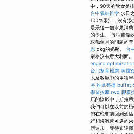
中，90天的飲食是
台中氣結推拿
水日之
100％果汁，沒有
是最後一個水果消費
的學生。 每種苗條
或幾個月的問題的
思
dkg的奶酪。
台
嚴格沒有意大利面
engine optimizatio
台北整骨推薦
泰國
以及客廳中的單獨​
區 推拿整復
buffet
學習按摩
rwd
腳底
店的陰影中，斯拉蒂
我們可以在以前的
們在晚餐前回到酒
鬆和海灘或可選的乘
康週末，等待布達佩