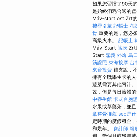
如果您習慣了90天
是始終消耗合適的營
Máv-start ost
搜尋引擎
記帳士 考
骨
重要的是，您必須
高級火車。
記帳士 
Máv-Start
筋膜
Zr
Start
嘉義 外燴
烏
筋證照
東海按摩
台
來台投資
補充說，
擁有全職學生卡的人
蔬菜需要其他胃汁
效，但是每日液體的
中養生館
卡式台胞
水果或草藥茶，並且
拿整骨推薦
seo是
定時期的度假租金，
和幾年。
會計師
腳
週，幾個月或幾年