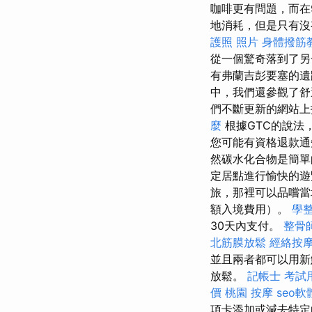
咖啡更有問題，而在
地消耗，但是只有沒有
護照 照片
身體撥筋
從一個驚奇落到了
有弗蘭吉彭要塞的
中，我們還參觀了舒
們不斷更新的網站上
麼
根據GTC的說法
您可能有資格退款
然碳水化合物是簡
定居點進行愉快的
旅，那裡可以品嚐當
額入境費用）。
學
30天內支付。
整骨
北筋膜放鬆
經絡按
並且兩者都可以用新
放鬆。
記帳士 考試
價
桃園 按摩
seo軟
項卡添加或減去特