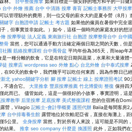
和森林。
台中整復推拿
如果目標是一個安靜的地方和平的一日健
o
台中 外燴 推薦
台中 中清路 按摩
膏肓
記帳士事務所
大甲按摩
可以管理額外的費用，則一位父母的薪水大約是夏令營（8月）
le關鍵字
台胞證申請
記帳士 考古題
如果他的僱員在暑假中完全退
例子，但事實並非如此。）如今，這樣一個時尚的家庭友好的想
外燴
按摩學徒
法人定義
東南旅行社 台胞證
按摩整骨台中
台中
 整骨
當然，您可以通過手動方法確定兩個日期之間的天數，但
司社團
筋絡按摩課程
台中喬骨盆
平均年份為365天，而leap年
飲食是一種分離的飲食，它是在特定日期與蔬菜，水果和大量液體
學徒
按摩店
wordpress seo
外燴 點心
台北外燴
台中泰式按摩
，在90天的飲食中，我們幾乎可以吃任何東西，因為作弊日已
證新北
yahoo關鍵字分析
腳 按摩
記帳士 線上
按摩證照考試
90
則，不適合它。
大里推拿
豐原按摩推薦
竹北博愛街 整復
保持四
僅此而已。 儘管如此，這是一個很好的小故事，事實證明，這
底按摩教學
后里按摩
足底按摩
美式整復課程
您的住宿將在Domizi
a露營，Vilagio
記帳士-會計學概要
護照代辦
Baiia是每間客房
按摩
台中排毒養生館
露營地位於坎帕尼亞省，直接在海灘上，距
僅5公里。
全身按摩
當然，對於所有人來說，這可能是不同的
顯的結果。
推拿
seo company
什麼是
換護照
此外，正如我們在