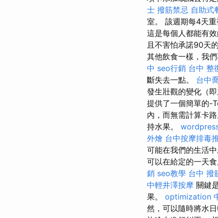
士
撥筋禁忌
自助式
室。 該週期每4天
這是每個人都能有效
且不害怕承諾90天
其他飲食一樣，我
中
seo行銷
台中 整
斷失去一點。
台中
發生壯觀的變化（
提供了一個簡單的-T
內，而無需計算卡路
持水果。
wordpres
外燴
台中按摩排毒
可能在我們的生活中
可以在給定的一天食
銷
seo教學
台中 撥
中輕井澤按摩
關鍵是
果。
optimization
然，可以隨時將水日