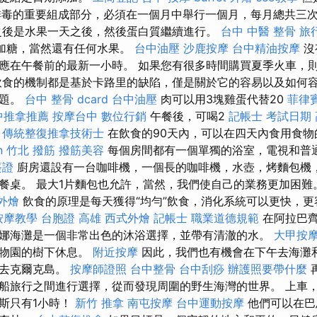
排毒的重要組成部分，必須在一個月中舉行一個月，每月總共三
後是水果一天之後，然後蛋白質繼續進行。
台中 中醫 整骨
旅
添加糖，當然還有任何水果。
台中油壓
沙鹿按摩
台中精油按摩
沒
應在午餐前的最新一小時。 如果您有很多時間購買夏季火車，
飲食的機制都是基於卡路里的缺陷，僅是關於它的容易以及如何
問題。
台中 整骨 dcard
台中油壓
肉可以用3塊雞蛋代替20
菲律
中推拿推薦
按摩台中
數位行銷
午餐後，可喝2
記帳士 考試日期
。
傳統整復推拿技術士
在飲食的90天內，可以在四天內食用食
n
竹北 撥筋
撥筋美容
每個房間都有一個單獨的浴室，電視和普
簽證
廚房還設有一台咖啡機，一個長的咖啡機，水壺，烤麵包機
​早餐桌。 最大1片麵包也允許，當然，我們使自己的業務更加困
 外燴
飲食的原理是每天獲得“均勻”飲食，消化系統可以更快，更
按摩教學
台胞證 高雄
西式外燴
記帳士 職業道德規範
在阿拉巴齊
娜海灘是一個非常出色的沐浴選擇，並帶有清澈的水。
大甲按
植物園的樹下休息。
附近按摩
因此，我們也有機會在下午去海灘
店去克爾克島。
按摩師證照
台中整骨
台中刮痧
辦護照要帶什麼
船旅行之間進行選擇，從而發現周圍的野生海灣的世界。 上車
斯只有1小時！
新竹 推拿
南屯按摩
台中運動按摩
他們可以在巴