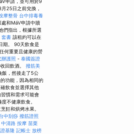
áV申請，並可用於9
月25日之前兌換，
按摩整骨
台中排毒養
處和MáV申請中贖
他們指出，根據所選
 套書
該租約可以在
日期。 90天飲食是
任何重要且健康的營
代辦護照
-
泰國簽證
得收回飲酒。
撥筋美
晚飯，然後走了5公
體的功能，因為相同的
確飲食並選擇其他
的習慣和需求可能會
極度不健康飲食。
意烹飪和烘烤水果。
台中刮痧
撥筋證照
。
中清路 按摩
苗栗
胞證基隆
記帳士 放榜