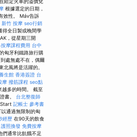
在給定火車的溢價兌
摩
根據選定的日期，
效性。 Máv告訴
新竹 按摩
seo行銷
將獲得全日製或晚間學
MAK，從星期三開
絡按摩課程費用
台中
限的匈牙利鐵路旅行購
耀著到處無處不在，偶爾
東北風將是活躍的。
養生館
香港簽證 台
按摩
撥筋課程
seo點
越多的時間。 截至
生證書。
台北整復師
tart
記帳士 參考書
可以通過無限制的匈
妙經歷
在90天的飲食
。
護照換發
免費按摩
他們通常比飢餓不足