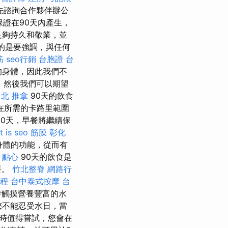
先諮詢合作夥伴辦公
保證在90天內產生，
足夠持久和敬業，並
的是要強調，與任何
筋
seo行銷
台胞證 台
的身體，因此我們不
，然後我們可以期望
北 推拿
90天的飲食
持在所需的卡路里範圍
90天，早餐將繼續保
t is seo
筋膜
彰化
身體的功能，從而有
 點心
90天的飲食是
要。
竹北整脊
網路行
程
台中泰式按摩
台
時觸摸營養豐富的水
您不能忍受水日，當
時值得嘗試，您會在