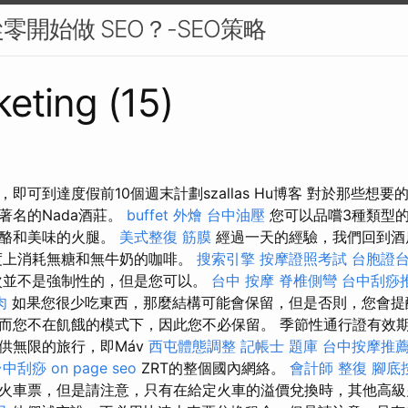
開始做 SEO？-SEO策略
eting (15)
即可到達度假前10個週末計劃szallas Hu博客 對於那些想
著名的Nada酒莊。
buffet 外燴
台中油壓
您可以品嚐3種類型的
奶酪和美味的火腿。
美式整復 筋膜
經過一天的經驗，我們回到酒
度上消耗無糖和無牛奶的咖啡。
搜索引擎
按摩證照考試
台胞證
次並不是強制性的，但是您可以。
台中 按摩
脊椎側彎
台中刮痧推
肉
如果您很少吃東西，那麼結構可能會保留，但是否則，您會提
而您不在飢餓的模式下，因此您不必保留。 季節性通行證有效期為1
供無限的旅行，即Máv
西屯體態調整
記帳士 題庫
台中按摩推薦p
台中刮痧
on page seo
ZRT的整個國內網絡。
會計師
整復
腳底
火車票，但是請注意，只有在給定火車的溢價兌換時，其他高