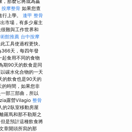
康，那麼它將成為贏
按摩整骨
如果您查
進行上學。
逢甲 整骨
出市場，有多少雇主
法很難與工作世界和
國術館推薦
台中按摩
是此工具使過程更快。
為366天，每四年發
一起食用不同的食物
為期90天的飲食是同
經以碳水化合物的一天
天的飲食也是90天的
天的時間，如果您非
是一部三部曲，所以
a露營Vilagio
整骨
2人的2臥室移動房屋
離羅馬和那不勒斯之
，但是預計這種飲食將
文章開頭所寫的那