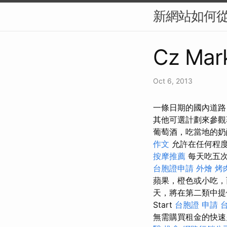
新網站如何從零
Cz Mark
Oct 6, 2013
一條日期的國內道路，
其他可選計劃來參觀
葡萄酒，吃當地的
作文
允許在任何程
按摩推薦
每天吃五
台胞證申請
外燴 烤
蘋果，橙色或小吃，
天，將在第二類中提
Start
台胞證 申請
無需購買租金的快速