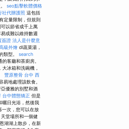
次。
seo點擊軟體價格
行社代辦護照
這包括
有定量限制，但規則
則可以節省成千上萬
容易或難以維持數週
賓簽證
法人是什麼意
高級外燴
dl蔬菜湯，
物的類型。
search
通的客廳和茶廚房。
，大冰箱和洗碗機，
難。
豐原整骨
台中 西
容易地處理該飲食。
亞優雅的別墅和酒
摩
台中體態矯正
但是
和曬日光浴，然後我
再一次，您可以在放
，天堂場所和一個健
恩湖湖上散步，在新