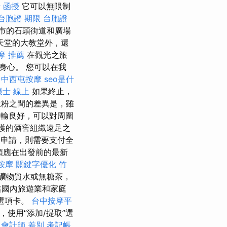
 函授
它可以無限制
台胞證 期限
台胞證
市的石頭街道和廣場
天堂的大教堂外，還
摩 推薦
在觀光之旅
身心。 您可以在我
台中西屯按摩
seo是什
帳士 線上
如果終止，
粉之間的差異是，雖
輸良好，可以對周圍
區受保護的酒窖組織遠足之
出申請，則需要支付全
額應在出發前的最新
按摩
關鍵字優化
竹
礦物質水或無糖茶，
進國內旅遊業和家庭
選項卡。
台中按摩平
使用“添加/提取”選
 會計師 差別
考記帳