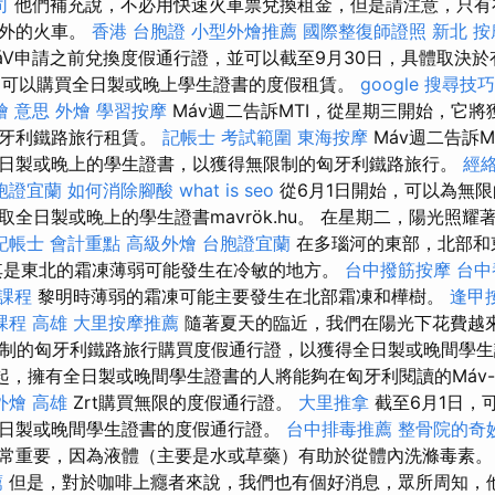
司
他們補充說，不必用快速火車票兌換租金，但是請注意，只有
額外的火車。
香港 台胞證
小型外燴推薦
國際整復師證照
新北 按
áV申請之前兌換度假通行證，並可以截至9月30日，具體取決於有
，可以購買全日製或晚上學生證書的度假租賃。
google 搜尋技巧
燴 意思
外燴
學習按摩
Máv週二告訴MTI，從星期三開始，它
匈牙利鐵路旅行租賃。
記帳士 考試範圍
東海按摩
Máv週二告訴
日製或晚上的學生證書，以獲得無限制的匈牙利鐵路旅行。
經
胞證宜蘭
如何消除腳酸
what is seo
從6月1日開始，可以為無
全日製或晚上的學生證書mavrök.hu。 在星期二，陽光照
記帳士 會計重點
高級外燴
台胞證宜蘭
在多瑙河的東部，北部和
其是東北的霜凍薄弱可能發生在冷敏的地方。
台中撥筋按摩
台中
課程
黎明時薄弱的霜凍可能主要發生在北部霜凍和樺樹。
逢甲
課程 高雄
大里按摩推薦
隨著夏天的臨近，我們在陽光下花費越來
限制的匈牙利鐵路旅行購買度假通行證，以獲得全日製或晚間學
起，擁有全日製或晚間學生證書的人將能夠在匈牙利閱讀的Máv-S
外燴 高雄
Zrt購買無限的度假通行證。
大里推拿
截至6月1日，
日製或晚間學生證書的度假通行證。
台中排毒推薦
整骨院的奇
常重要，因為液體（主要是水或草藥）有助於從體內洗滌毒素
薦
但是，對於咖啡上癮者來說，我們也有個好消息，眾所周知，