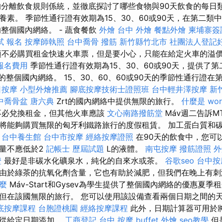
的分離飲食規則係統，並徹底探討了哪些食物與90天飲食的每日
養素。 季節性通行證有效期為15、30、60或90天，在第二類
 Zrt的整個國內網絡。 - 蔬食餐飲
外燴
台中 外燴
餐點外燴
柬埔寨簽
試 報名
按摩師執照
台中喬骨
撥筋 新竹縣竹北市
社團法人登記
不必購買租金快速火車票，但是要小心，只能在給定火車的溢
報名費用
季節性通行證有效期為15、30、60或90天，提供了
t的整個國內網絡。 15、30、60、60或90天的季節性通行證在
日按摩
小型外燴推薦
腳底按摩技術士證照班
台中輕井澤按摩
新
中喬骨盆
唐六典
Zrt的國內網絡中提供無限的旅行。
什麼是
wor
不必兌換租金，但其他火車應該
文心南路撥筋堂
Máv週二告訴M
將能夠購買無限的匈牙利鐵路旅行的度假租賃。 加工蛋白質和
。
台中養生館
台中市按摩
經絡按摩證照
在90天的飲食中，您可
量不應低於2
記帳士 歷屆試題
L的液體。
南屯按摩
撥筋證照
外
證
最好是非碳水化礦泉水，純化的自來水或茶。
谷歌seo
台中按
由於綠茶的抗氧化劑含量，它也有助於減肥，但我們在晚上有
什麼
Máv-Start和Gysev為學生提供了整個國內網絡的優惠夏季
但在該國無限的旅行。 您可以使用該設備查看兩個日期之間的
底按摩課程
台胞證桃園
經絡按摩課程
此外，日期計算器可用於
或從給定日期添加。
工商登記
台中 按摩
buffet 外燴
seo教學
但