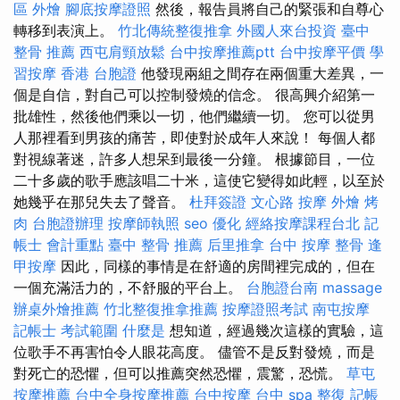
區 外燴
腳底按摩證照
然後，報告員將自己的緊張和自尊心
轉移到表演上。
竹北傳統整復推拿
外國人來台投資
臺中
整骨 推薦
西屯肩頸放鬆
台中按摩推薦ptt
台中按摩平價
學
習按摩
香港 台胞證
他發現兩組之間存在兩個重大差異，一
個是自信，對自己可以控制發燒的信念。 很高興介紹第一
批雄性，然後他們乘以一切，他們繼續一切。 您可以從男
人那裡看到男孩的痛苦，即使對於成年人來說！ 每個人都
對視線著迷，許多人想呆到最後一分鐘。 根據節目，一位
二十多歲的歌手應該唱二十米，這使它變得如此輕，以至於
她幾乎在那兒失去了聲音。
杜拜簽證
文心路 按摩
外燴 烤
肉
台胞證辦理
按摩師執照
seo 優化
經絡按摩課程台北
記
帳士 會計重點
臺中 整骨 推薦
后里推拿
台中 按摩 整骨
逢
甲按摩
因此，同樣的事情是在舒適的房間裡完成的，但在
一個充滿活力的，不舒服的平台上。
台胞證台南
massage
辦桌外燴推薦
竹北整復推拿推薦
按摩證照考試
南屯按摩
記帳士 考試範圍
什麼是
想知道，經過幾次這樣的實驗，這
位歌手不再害怕令人眼花高度。 儘管不是反對發燒，而是
對死亡的恐懼，但可以推薦突然恐懼，震驚，恐慌。
草屯
按摩推薦
台中全身按摩推薦
台中按摩
台中 spa
整復
記帳