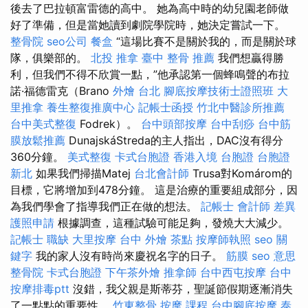
後去了巴拉頓富雷德的高中。 她為高中時的幼兒園老師做
好了準備，但是當她讀到劇院學院時，她決定嘗試一下。
整骨院
seo公司
餐盒
“這場比賽不是關於我的，而是關於球
隊，俱樂部的。
北投 推拿
臺中 整骨 推薦
我們想贏得勝
利，但我們不得不欣賞一點，”他承認第一個蜂鳴聲的布拉
諾·福德雷克（Brano
外燴 台北
腳底按摩技術士證照班
大
里推拿
養生整復推廣中心
記帳士函授
竹北中醫診所推薦
台中美式整復
Fodrek）。
台中頭部按摩
台中刮痧
台中筋
膜放鬆推薦
DunajskáStreda的主人指出，DAC沒有得分
360分鐘。
美式整復
卡式台胞證
香港入境 台胞證
台胞證
新北
如果我們掃描Matej
台北會計師
Trusa對Komárom的
目標，它將增加到478分鐘。 這是治療的重要組成部分，因
為我們學會了指導我們正在做的想法。
記帳士 會計師 差異
護照申請
根據調查，這種試驗可能足夠，發燒大大減少。
記帳士 職缺
大里按摩
台中 外燴 茶點
按摩師執照
seo 關
鍵字
我的家人沒有時尚來慶祝名字的日子。
筋膜
seo 意思
整骨院
卡式台胞證
下午茶外燴
推拿師
台中西屯按摩
台中
按摩排毒ptt
沒錯，我父親是斯蒂芬，聖誕節假期逐漸消失
了一點點的重要性。
竹東整骨
按摩 課程
台中腳底按摩
泰