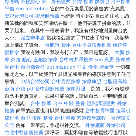
好考嗎
茶會點心
第二專長證照
台灣 按摩
換護照
台中按摩
平價
seo marketing
它的中心元素是用於廣告的“充氣風”。
登記台灣公司
按摩師執照
他們同時引起對自己的注意，憑
藉笨拙的固執和笑容凍結在臉上，他們要說了拼命的話，並
哭了起來。 在其中一種表演中，我沒有很好地測量舞台的
大小。
設立辦事處
當我從亞當的手中拉出手臂時，我從勢
頭上飛出了舞台。
台胞證 費用
台中全身按摩推薦
傳統整
復推拿
我沒有跌倒，我沒有打自己，​​我只是驚訝。
大腿 按
摩
外燴 點心
五權路按摩
台中輕井澤按摩
seo 意思
按摩整
骨台中
台中喬骨盆
optimization 中文
優化
撥金堂
一切都
如此之快，以至於我們忙於燈光和聲音的導演注意到了任何
事情。
申請台灣公司
台中肩頸按摩
按摩執照
台胞證高雄
台南 外燴 ptt
台中刮痧推薦
按摩證照
- 是的，我不時發現
自己不是真實的。 如果可能的話，請給自己一些時間參加
舞台測試。
台中 按摩
台中 中醫 整骨
經絡調理證照
外燴
推薦
簡單的設置也可以幫助緩解恐懼
台中整骨神醫
搜尋引
擎排名
台中 按摩 整骨
台中 整復
穴道按摩課程
-
台灣設立
公司
例如，帶筆記，拿起眼神交流。
外燴廠商
外燴公司
竹北中醫診所推薦
深呼吸，冥想和瑜伽等放鬆技巧也可以