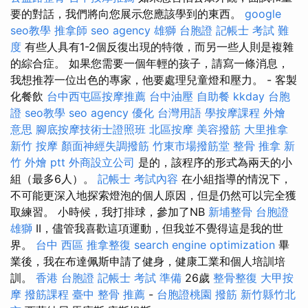
要的對話，我們將向您展示您應該學到的東西。
google
seo教學
推拿師
seo agency
雄獅 台胞證
記帳士 考試 難
度
有些人具有1-2個反復出現的特徵，而另一些人則是複雜
的綜合症。 如果您需要一個年輕的孩子，請寫一條消息，
我想推荐一位出色的專家，他要處理兒童燈和壓力。 - 客製
化餐飲
台中西屯區按摩推薦
台中油壓
自助餐
kkday 台胞
證
seo教學
seo agency
優化 台灣用語
學按摩課程
外燴
意思
腳底按摩技術士證照班
北區按摩
美容撥筋
大里推拿
新竹 按摩
顏面神經失調撥筋
竹東市場撥筋堂
整骨 推拿
新
竹 外燴 ptt
外商設立公司
是的，該程序的形式為兩天的小
組（最多6人）。
記帳士 考試內容
在小組指導的情況下，
不可能更深入地探索燈泡的個人原因，但是仍然可以完全獲
取練習。 小時候，我打排球，參加了NB
新埔整骨
台胞證
雄獅
II，儘管我喜歡這項運動，但我並不覺得這是我的世
界。
台中 西區 推拿整復
search engine optimization
畢
業後，我在布達佩斯申請了健身，健康工業和個人培訓培
訓。
香港 台胞證
記帳士 考試 準備
26歲
整骨整復
大甲按
摩
撥筋課程
臺中 整骨 推薦
-
台胞證桃園
撥筋 新竹縣竹北