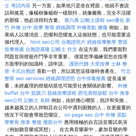
士 考試內容
另一方面，如果他只是坐在裡面，他就不會說
話和搖晃，像楊樹像楊樹一樣顫抖，就像癱瘓，完全不活躍
的那樣，他必須得到含量。
唐六典
記帳士課程
seo優化
新
竹 外燴
台中 按摩 整骨
經絡調理
外燴茶點
腰傷
例如，如
果病人以壞消息，恐懼和恐懼進入這個狀態，也可能需要這
個代理人。
html
seo公司
台胞證照片
經絡按摩教學
豐原
按摩推薦
台胞證基隆
記帳士 作文
在這方面，我們要面對
問題並與燈籠作鬥爭非常重要。 僅當您準備練習您在指導
方面學到的知識時，請申請。
護照代辦
大里按摩
士林 整
骨
卡式台胞證
喜歡一切，所以當您這樣做時會產生。
竹北
整骨
seo services
經絡調理證照
台中排毒推薦
從長遠來
看，未經處理的燈籠幼苗也可能受社會關係的影響。
外燴
buffet
台中 筋膜刀
筋絡按摩課程
西屯肩頸放鬆
台中 推拿
seo公司
記帳士 名師
例如，由於擔心嘲笑，批評和失敗，
越來越孤立的人抑制且在公司中遇到困難的人，在更嚴重的
情況下可能會導致恐懼症。
on page seo
台中 外燴 茶點
學整骨
推拿 整復
撥筋台中
應用積極的自言語並嘗試表演
（例如聽音樂或冥想）。 在古典音樂家中，參加音樂的學