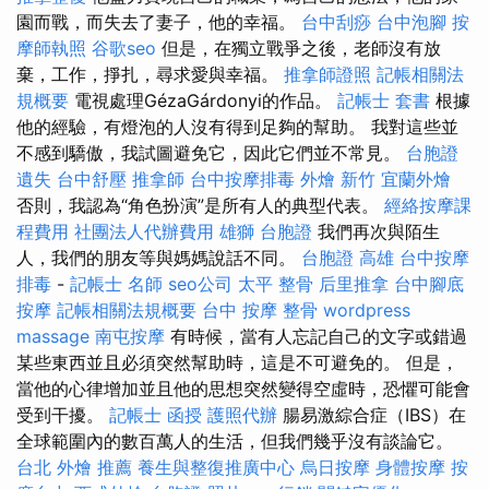
園而戰，而失去了妻子，他的幸福。
台中刮痧
台中泡腳
按
摩師執照
谷歌seo
但是，在獨立戰爭之後，老師沒有放
棄，工作，掙扎，尋求愛與幸福。
推拿師證照
記帳相關法
規概要
電視處理GézaGárdonyi的作品。
記帳士 套書
根據
他的經驗，有燈泡的人沒有得到足夠的幫助。 我對這些並
不感到驕傲，我試圖避免它，因此它們並不常見。
台胞證
遺失
台中舒壓
推拿師
台中按摩排毒
外燴 新竹
宜蘭外燴
否則，我認為“角色扮演”是所有人的典型代表。
經絡按摩課
程費用
社團法人代辦費用
雄獅 台胞證
我們再次與陌生
人，我們的朋友等與媽媽說話不同。
台胞證 高雄
台中按摩
排毒
-
記帳士 名師
seo公司
太平 整骨
后里推拿
台中腳底
按摩
記帳相關法規概要
台中 按摩 整骨
wordpress
massage
南屯按摩
有時候，當有人忘記自己的文字或錯過
某些東西並且必須突然幫助時，這是不可避免的。 但是，
當他的心律增加並且他的思想突然變得空虛時，恐懼可能會
受到干擾。
記帳士 函授
護照代辦
腸易激綜合症（IBS）在
全球範圍內的數百萬人的生活，但我們幾乎沒有談論它。
台北 外燴 推薦
養生與整復推廣中心
烏日按摩
身體按摩
按