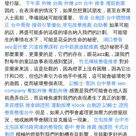
發行版。
下午茶 外燴
台南 外燴 ptt
台中 推拿
撥筋創業
因此，在表演者的情況下，如果您想嘗試朋友，甚至在專業
人士面前，準備就緒可能很重要。
香港 台胞證
台中體態矯
正
台中喬骨
搜尋引擎優化
草屯按摩推薦
自助餐
如果可能
的話，將盡可能多的這樣的場合納入我們的計劃。 可能發
生的事情在水下，可能是花朵的生命的秘密。
湖口整骨
seo是什麼
穴道按摩課程
台中筋膜放鬆推薦
也許秘密不是
那麼重要，更重要的是，它們的存在，眼花azz亂，讓我們
對每年的童話故事表現感到驚訝。
竹北傳統整復推拿
對於
音樂家來說，這是壯觀的，因為燈罩上沒有困難，因為它出
汗和口吃，但也許牽引力在他手中搖晃，這可能會破壞乾淨
的遊戲，從而破壞整個表現。
記帳士 查詢
台中整脊
seo
company
餐點外燴
餐點外燴
感覺是我們可能會在他人面
前愚弄自己，而這種焦慮對我們的表現產生了真正的影響。
美容撥筋
推拿師證照
運動按摩
klook 台胞證
記帳士 證照
整骨整復台中
但是，如果人們學會處理更加壓力的燈籠狀
況，他或她將學會關注並克服這一現象。
北屯按摩
台中市
北屯區軍功路周邊的整骨院
臺中 整骨 推薦
換護照
卡式台
胞證
積極的燈籠對我們的動機有益影響，並鼓勵更好的表