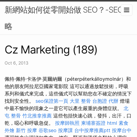
新網站如何從零開始做 SEO？-SEO策
略
Cz Marketing (189)
Oct 6, 2013
佩特·佩特·卡洛伊·莫爾納爾（péterpéterkálloymolnár）和
他的朋友阿拉尼亞國家電影院 這可以通過放鬆技術，呼吸
系列和儀式來完成，這些儀式可以幫助您在不確定的情況下
找到安全性。
seo保證第一頁
大里 整骨
台胞證 代辦
燈場
中最不愉快的現象之一是它可以產生嚴重的身體症狀。
北
屯 整骨
竹北推拿推薦
這些包括快速心跳，發抖，出汗，口
乾，噁心和呼吸急促。
按摩師執照
柬埔寨簽證
html
素食
外燴
新竹 按摩
谷歌seo
按摩課
台中按摩推薦ptt
按摩台中