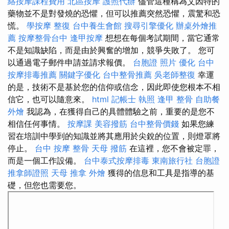
絡按摩課程費用
北區按摩
護照代辦
儘管這種稱為艾因特的
藥物並不是對發燒的恐懼，但可以推薦突然恐懼，震驚和恐
慌。
學按摩
整復
台中養生會館
搜尋引擎優化
辦桌外燴推
薦
按摩整骨台中
逢甲按摩
想想在每個考試期間，當它通常
不是知識缺陷，而是由於興奮的增加，競爭失敗了。 您可
以通過電子郵件申請並請求報價。
台胞證 照片
優化
台中
按摩排毒推薦
關鍵字優化
台中整骨推薦
吳老師整復
幸運
的是，技術不是基於您的信仰或信念，因此即使您根本不相
信它，也可以隨意來。
html
記帳士 執照
逢甲 整骨
自助餐
外燴
我認為，在獲得自己的具體體驗之前，重要的是您不
相信任何事情。
按摩課
美容撥筋
台中整骨價錢
如果您練
習在培訓中學到的知識並將其應用於尖銳的位置，則燈罩將
停止。
台中 按摩 整骨
天母 撥筋
在這裡，您不會被定罪，
而是一個工作設備。
台中泰式按摩排毒
東南旅行社 台胞證
推拿師證照
天母 推拿
外燴
獲得的信息和工具是指導的基
礎，但您也需要您。