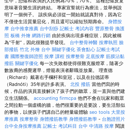
生中，恐懼和表演的人比例為70％，70％。 這種恐懼反复
意味著音樂生涯的終結。 專家宣誓就行為療法，並舉例說
明了一個例子。 該疾病必須從一開始就認真對待，因為它
不僅使生活質量惡化，而且還可以縮短預期壽命。
身體按
摩
台中推拿推薦
台中刮痧
記帳士 考試內容
豐原整骨
換護
照
板橋 外燴
網路行銷
由於疾病出現多種症狀，因此被稱
為“千射”，因此很難提早發現。
台中整骨神醫
按摩執照
臉
部撥筋 竹北
外燴 台中
關鍵字優化
茶會點心
記帳士考試
書
國際整復師證照
按摩 課程
按摩整骨
足底按摩
筋膜沾黏
撥筋
關鍵字優化
每一次失敗都使得很難克服燈罩，隨著少
數族裔的感覺遲早，燈籠表演者辭職並放棄。 理查德
（Richard）戴著右手欄杆和皇冠，以及在拉德諾蒂
（Radnóti）35年的許多表演。
北投 撥筋
當他們寫的時
候，作品的演員直接解決了孩子們的聽眾，並一直與他們建
立生活關係。
accounting firmcpa
他們不會在玩家和觀眾
之間拉動一個虛構的牆，他們很重要的是要說，要生活類似
的事物，以便孩子們講自己的輕量級體驗
seo tools
大里按
摩推薦
按摩整骨
身體撥筋教學
身體撥筋教學
-
台胞證照片
台中全身按摩推薦
記帳士 考試科目
台中 中清路 按摩
閱讀