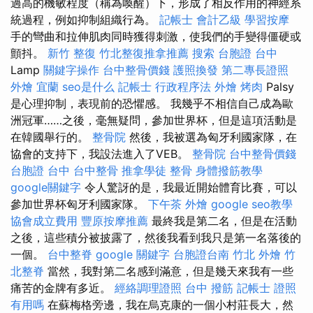
過高的機敏程度（稱為喚醒）下，形成了相反作用的神經系
統過程，例如抑制組織行為。
記帳士 會計乙級
學習按摩
手的彎曲和拉伸肌肉同時獲得刺激，使我們的手變得僵硬或
顫抖。
新竹 整復
竹北整復推拿推薦
搜索
台胞證 台中
Lamp
關鍵字操作
台中整骨價錢
護照換發
第二專長證照
外燴 宜蘭
seo是什么
記帳士 行政程序法
外燴 烤肉
Palsy
是心理抑制，表現前的恐懼感。 我幾乎不相信自己成為歐
洲冠軍……之後，毫無疑問，參加世界杯，但是這項活動是
在韓國舉行的。
整骨院
然後，我被選為匈牙利國家隊，在
協會的支持下，我設法進入了VEB。
整骨院
台中整骨價錢
台胞證 台中
台中整骨
推拿學徒
整骨
身體撥筋教學
google關鍵字
令人驚訝的是，我最近開始體育比賽，可以
參加世界杯匈牙利國家隊。
下午茶 外燴
google seo教學
協會成立費用
豐原按摩推薦
最終我是第二名，但是在活動
之後，這些積分被披露了，然後我看到我只是第一名落後的
一個。
台中整脊
google 關鍵字
台胞證台南
竹北 外燴
竹
北整脊
當然，我對第二名感到滿意，但是幾天來我有一些
痛苦的金牌有多近。
經絡調理證照
台中 撥筋
記帳士 證照
有用嗎
在蘇梅格旁邊，我在烏克康的一個小村莊長大，然