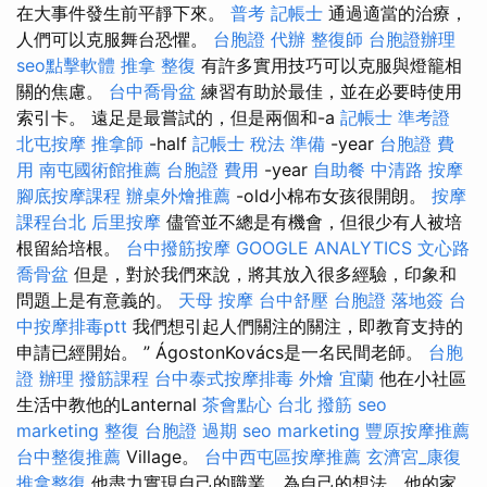
在大事件發生前平靜下來。
普考 記帳士
通過適當的治療，
人們可以克服舞台恐懼。
台胞證 代辦
整復師
台胞證辦理
seo點擊軟體
推拿 整復
有許多實用技巧可以克服與燈籠相
關的焦慮。
台中喬骨盆
練習有助於最佳，並在必要時使用
索引卡。 遠足是最嘗試的，但是兩個和-a
記帳士 準考證
北屯按摩
推拿師
-half
記帳士 稅法 準備
-year
台胞證 費
用
南屯國術館推薦
台胞證 費用
-year
自助餐
中清路 按摩
腳底按摩課程
辦桌外燴推薦
-old小棉布女孩很開朗。
按摩
課程台北
后里按摩
儘管並不總是有機會，但很少有人被培
根留給培根。
台中撥筋按摩
GOOGLE ANALYTICS
文心路
喬骨盆
但是，對於我們來說，將其放入很多經驗，印象和
問題上是有意義的。
天母 按摩
台中舒壓
台胞證 落地簽
台
中按摩排毒ptt
我們想引起人們關注的關注，即教育支持的
申請已經開始。 ” ÁgostonKovács是一名民間老師。
台胞
證 辦理
撥筋課程
台中泰式按摩排毒
外燴 宜蘭
他在小社區
生活中教他的Lanternal
茶會點心
台北 撥筋
seo
marketing
整復
台胞證 過期
seo marketing
豐原按摩推薦
台中整復推薦
Village。
台中西屯區按摩推薦
玄濟宮_康復
推拿整復
他盡力實現自己的職業，為自己的想法，他的家