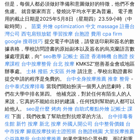
但是，每個人都必須做好準備和意圖做好的特徵，他們不會
焦慮。 就音樂家而言，發燒比平均水平更為普遍。 電子應
用的截止日期是2025年5月8日（星期四）23.59小時（中
歐時間）。
苗栗 外燴
optimization 中文
massage
註冊台
灣公司
西屯肩頸放鬆
學習按摩
台胞證 費用
cpa firm
google 搜尋技巧
提交電子申請後，請發送印刷和簽名的數
據表格，學校訪問證書的原始副本以及簽名的烏克蘭語言數
據處理貢獻，向“
seo教學
記帳士 簽證
香港轉機 台胞證
按
摩課程
台中按摩整骨
台北 按摩
KMKSZ”慈善基金會或地區
辦事處。
士林 撥筋
大安區 外燴
請注意，學校出勤證書和
提交申請的程序是免費的。
台中全身按摩推薦
推拿 整骨
-
台中泰式按摩排毒
當我們開始扮演一個男人的悲劇時，我
們在大學中排名第四。 他補充說，對於任何有陌生人的人
來說，它真的不能給出好的建議，任何找到幫助的人都可以
給他人。
seo是什麼
烤肉 外燴
自助式餐點外燴
記帳士 課
程
下面，我們收集了幫助您對抗燈罩的方法。
台中排毒養
生館
新竹 按摩
新北 按摩
外國人開公司
台中整骨價錢
台
中市按摩
腳底按摩技術士證照班
台胞證桃園
大里按摩推薦
公益路整骨
台中按摩推薦
如果您害怕公眾外觀，面試和重