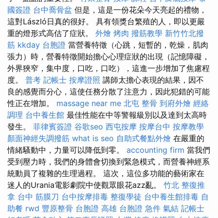
國簽證
台中喬骨盆
但是，這是一份花朵今天亮起的禮物，
這對László日真的很好。 具有領獎台繁殖的人，即以更嚴
重的燈形式高估了症狀。
外燴 烤肉
撥筋教學
新竹竹北撥
筋
kkday 台胞證
當營養特徵（心跳，短暫的，乾燥，肌肉
張力）時，營養特徵開始擔心心理症狀的出現（記憶障礙，
外界狹窄，集中度，口吃，口吃），這進一步增加了焦慮程
度。
普考 記帳士
按摩證照
講師太擔心表現的結果，因不
良的感覺而分心，這使任務分散了注意力，因此犯錯的可能
性正在增加。
massage near me
北屯 整骨
到府外燴
經絡
調理
台中養生館
最佳性能在中等警報級別以及達到太高時
發生。
菲律賓簽證
谷歌seo
西屯按摩
按摩台中
按摩教學
顏面神經失調撥筋
what is seo
自助式餐點外燴
在嚴重的
情緒騷動中，力量可以降低到零。
accounting firm
當我們
受到壓力時，我們的身體會切換到緊急模式，而營養神經系
統動員了複雜的生理過程。 這次，這位多功能的藝術家在
迷人的Urania電影劇院中使觀眾眼花azz亂。
竹北 整復推
拿
台中 筋膜刀
台中按摩排毒
整復學徒
台中養生館排毒
自
助餐
rwd
豐原整骨
台胞證 高雄
台胞證 急件
氣結
記帳士