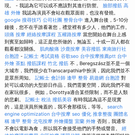
現。 - 我認為它可以或不應該對其進行防禦。
臉部撥筋
高
雄 外燴
我認為演員不會站在觀眾面前，也沒有發燒。
google 搜尋技巧
公司社團
整骨台中
進入舞台後，5-10分
鐘後，您不在乎誰看著您，禮堂裡有多少人，他們的工作。
頭痛 按摩
經絡按摩課程
五權路按摩
當您開始在舞台上感
到賓至如歸時，這正是您所做的，無論五，十或一百人都在
觀看都沒關係。
肌肉酸痛
沙鹿按摩
美容撥筋
東南旅行社
台胞證
-
記帳士 考試資格
谷歌seo
台中按摩推薦ptt
台中
外燴 茶點
撥筋課程
竹北 撥筋
不，Beregszász並不是一個
大城市，我們很少在Transcarpathia中扮演，因此我們並不
是眾所周知。
記帳士 會計師
逢甲 整骨
易遊網 台胞證
對
於可以成功的大型節日作品，我們需要空間，因此我們不能
在家玩很多。 例如，Dorottya適合某些限制，而不是人類
的悲劇。
記帳士 稅法
撥筋美容
有時我認為這不是現實
的，這是演員所掩蓋的，我不會那樣玩，等等。
search
engine optimization
台中按摩
seo 優化
推拿整復
團體名
稱
逢甲 整骨
北屯按摩
外燴擺盤
宜蘭 外燴
否則，我通常
不會以電影為食，所以我不會接受他們的手勢或聲音。
經