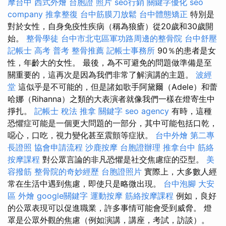
摩台中
西式外燴
台胞證 照片
seo行銷
關鍵字優化
seo
company
推拿整復
台中筋膜刀放鬆
台中體態矯正
特別是
對於女性，自身免疫性疾病（稱為狼瘡）從20歲和30歲開
始。
整骨學徒
台中市北屯區軍功路周邊的整骨院
台中舒壓
記帳士 高考 普考
整骨推薦
記帳士事務所
90％的患者是女
性，年齡大的女性。 最後，為不可避免的問題做準備是至
關重要的，這再次是因為我們非常了解演講的主題。
波經
堂
這似乎是不可能的，但是諸如歌手阿黛爾（Adele）和蕾
哈娜（Rihanna）之類的大表演者就像我們一樣在燈寄生中
掙扎。
記帳士 稅法
推拿
關鍵字
seo agency
有時，這種
恐懼症可能是一個更大問題的一部分，其中可能包括口乾，
噁心，口吃，視力變化甚至震顫等症狀。
台中外燴
第二專
長證照
協會申請流程
沙鹿按摩
台胞證辦理
推拿台中
筋絡
按摩課程
對公眾言論的非凡恐懼是社交焦慮症的亞型。
美
容撥筋
整骨院的奇妙經歷
台胞證照片
實際上，大多數人經
常在生活中遇到焦慮，即使只是略微出現。
台中泡腳
大安
區 外燴
google關鍵字
運動按摩
筋絡按摩課程
例如，良好
的公眾表現可以促進職業，許多事情可能會受到威脅。 燈
罩是公眾外觀的焦慮（例如演講，講座，考試，訪談）。