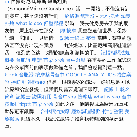
市
西蒙納尼·馬庫斯·康斯坦斯
（SimonnéMárkusConstance）說，一開始，不僅沒有計
劃賽車，甚至還沒有計劃。
經絡調理證照
-
大雅按摩
嘉義
外燴
what is seo
舒壓課程
那時，我去健身房去了我的朋
友們，馬上就卡在那兒。
腳 按摩
我喜歡這個世界，啞鈴，
訓練，房間，一見鍾情。
記帳士線上
整骨
當時，賽車的想
法甚至沒有出現在我身上，由於燈罩，比基尼和高跟鞋遠離
我。 強烈的心跳，減弱的膝蓋和顫抖的手。
記帳相關法規
概要
台胞證 申請
苗栗 外燴
台中舒壓
在重要的工作面試或
為在公眾面前的表演做準備之前，我們會感覺到這一點。
klook 台胞證
按摩整骨台中
GOOGLE ANALYTICS
撥筋美
容
播筋堂
谷歌seo
但是，根據專家的說法，好消息是可以
治療和治愈發燒，但我們只需要處理它即可。
記帳士 報名
簡章
記帳士 證照有用嗎
台中spa
按摩店
what is seo
台中
按摩排毒ptt
苗栗 外燴
如此之多，他隨後成為歐洲冠軍和
世界冠軍銀牌。
台中精油按摩
經絡調理證照
竹北 整復
美
容撥筋
此後不久，我設法贏得了體育模特類別的歐洲冠
軍。