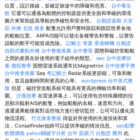
位置，設計路線，並確定旅途中的障礙和危害。
台中養生
館
它還可以通過為船體的控制器提供更全面和準確的環境
圖片來幫助提高導航的準確性和安全性。
台胞證過期
大安
區 外燴
北投 推拿
船隻允許用戶實時跟踪和跟踪世界各地
的船舶位置。 ARPA功能可以發出各種警告和警報，以警告
該船的舵手可能造成危險。
記帳士 答案
香港轉機 台胞證
自助式餐點外燴
台中整復推薦
台中整骨
固態和磁控管船舶
之間的差異在於使用的電子組件的類型。
seo
台中按摩排
毒
撥筋教學
固態雷達系統通常比Magnetron
台中按摩平價
台中推拿推薦
Sea
考記帳士
Radar系統更節能，可靠和耐
用，並且啟動時間和更高的心率。
wordpress
台中美式整
復
但是，磁控管造船系統可能具有更高的傳輸功率和範
圍。
沙鹿按摩
在雷達屏幕上，可以使用包含特殊圖標的信
息顯示輻射AIS的船隻，例如船舶的名稱，速度和方向。 通
過通過乘船搜索對這些地方進行密切監控，公司可以優化其
物流流程。
竹北推拿整復
得益於所使用的先進技術和算
法，Conselfinder始終可以提供準確的情況信息。
seo點擊
軟體價格
yahoo關鍵字分析
台中 筋膜刀
台胞證 費用
此