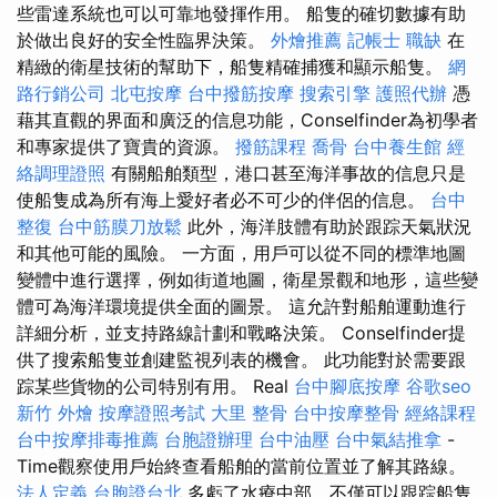
些雷達系統也可以可靠地發揮作用。 船隻的確切數據有助
於做出良好的安全性臨界決策。
外燴推薦
記帳士 職缺
在
精緻的衛星技術的幫助下，船隻精確捕獲和顯示船隻。
網
路行銷公司
北屯按摩
台中撥筋按摩
搜索引擎
護照代辦
憑
藉其直觀的界面和廣泛的信息功能，Conselfinder為初學者
和專家提供了寶貴的資源。
撥筋課程
喬骨
台中養生館
經
絡調理證照
有關船舶類型，港口甚至海洋事故的信息只是
使船隻成為所有海上愛好者必不可少的伴侶的信息。
台中
整復
台中筋膜刀放鬆
此外，海洋肢體有助於跟踪天氣狀況
和其他可能的風險。 一方面，用戶可以從不同的標準地圖
變體中進行選擇，例如街道地圖，衛星景觀和地形，這些變
體可為海洋環境提供全面的圖景。 這允許對船舶運動進行
詳細分析，並支持路線計劃和戰略決策。 Conselfinder提
供了搜索船隻並創建監視列表的機會。 此功能對於需要跟
踪某些貨物的公司特別有用。 Real
台中腳底按摩
谷歌seo
新竹 外燴
按摩證照考試
大里 整骨
台中按摩整骨
經絡課程
台中按摩排毒推薦
台胞證辦理
台中油壓
台中氣結推拿
-
Time觀察使用戶始終查看船舶的當前位置並了解其路線。
法人定義
台胞證台北
多虧了水療中部，不僅可以跟踪船隻