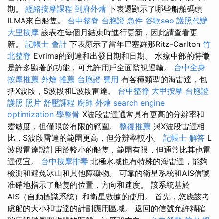
期。
經絡按摩課程
到府外燴
下表還顯示了哪些船舶碼頭
ILMA來自船隻。
台中整脊
台胞證 急件
谷歌seo
護照代辦
大里按摩
該表在每個月結束時進行更新，因此請查看更
新。
記帳士 會計
下表顯示了當年巴塞羅那Ritz-Carlton
竹
北整脊
Evrima的到達和出發日期和日期。 水療中部的特徵
是許多顯著的功能，可允許用戶全面監視運輸。
台中全身
按摩推薦
外燴 推薦
台胞證 費用
有各種類型的海雷達，包
括X波段，S波段和L波段雷達。
台中整脊
大甲按摩
台胞證
護照 照片
舒壓課程
廚師 外燴
search engine
optimization
學整骨
X波段雷達通常具有更高的分辨率和
靈敏度，但僅限於有限的範圍。
整復推薦
與X波段雷達相
比，S波段雷達的範圍更高，但分辨率較小。
記帳士 解答
L
波段雷達設計用於較小的船隻，範圍有限，但通常比其他雷
達便宜。
台中按摩排毒
北極水域也有特殊的海雷達，能夠
檢測和避免冰山和其他障礙物。 可靠的衛星系統和AIS信號
准確地指示了船隻的位置，方向和速度。 該系統基於
AIS（自動標識系統）和衛星數據的使用。 首先，您應該考
慮船的大小和雷達的計劃應用區域。 返回的信號允許精確