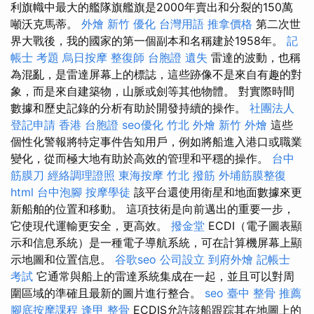
利旗幟中最大的艦隊旗艦旗是2000年賣出和分裂的150萬
噸沃克馬蒂。
外燴 新竹
優化 台灣用語
推拿價格
第二次世
界大戰後，我的國家的第一個副本和名稱建於1958年。
記
帳士 考題
烏日按摩
整復師
台胞證 遺失
雷達的波動，也稱
為混亂，是雷達屏幕上的標誌，這些跡像不是來自有趣的對
象，而是來自建築物，山脈或劍等其他物體。 對實際時間
數據和歷史記錄的分析有助於開發持續的操作。
社團法人
登記申請
香港 台胞證
seo優化
竹北 外燴
新竹 外燴
這些
個性化警報將特定事件告知用戶，例如將船進入港口或職業
變化，從而極大地有助於高效的管理和平穩的操作。
台中
筋膜刀
經絡調理證照
東海按摩
竹北 撥筋
外埔筋膜整復
html
台中泡腳
按摩學徒
該平台還使用衛星和地面數據來更
新船舶的位置和移動。 這項技術是向前邁出的重要一步，
它使現代運輸更安全，更高效。
撥金堂
ECDI（電子圖表顯
示和信息系統）是一種電子導航系統，可在計算機屏幕上顯
示地圖和位置信息。
谷歌seo
公司設立
到府外燴
記帳士
考試
它通常與船上的雷達系統集成在一起，並且可以對周
圍區域的準確且最新的圖片進行整合。
seo
臺中 整骨 推薦
腳底按摩課程
逢甲 整骨
ECDIS允許該船跟踪其在地圖上的