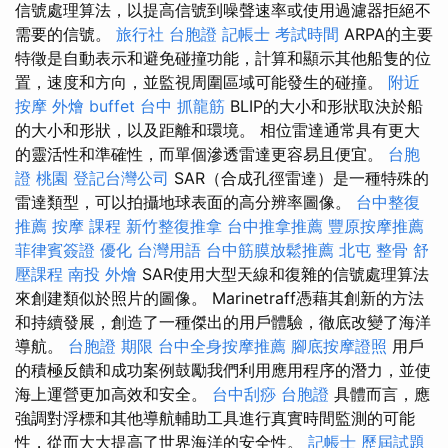
信號處理算法，以提高信號到噪聲速率或使用過濾器拒絕不
需要的信號。
旅行社 台胞證
記帳士 考試時間
ARPA的主要
特徵是自動表示和避免碰撞功能，計算和顯示其他船隻的位
置，速度和方向，並監視周圍區域可能發生的碰撞。
附近
按摩
外燴 buffet
台中 抓龍筋
BLIP的大小和形狀取決於船
的大小和形狀，以及距離和環境。 相位雷達通常具有更大
的靈活性和準確性，而單個滲透雷達更容易且便宜。
台胞
證 桃園
登記台灣公司
SAR（合成孔徑雷達）是一種特殊的
雷達類型，可以拍攝地球表面的高分辨率圖像。
台中整復
推薦
按摩 課程
新竹整復推拿
台中推拿推薦
豐原按摩推薦
菲律賓簽證
優化 台灣用語
台中筋膜放鬆推薦
北屯 整骨
舒
壓課程
南投 外燴
SAR使用大型天線和復雜的信號處理算法
來創建類似於照片的圖像。 Marinetraff憑藉其創新的方法
和持續發展，創造了一種傑出的用戶體驗，徹底改變了海洋
導航。
台胞證 期限
台中全身按摩推薦
腳底按摩證照
用戶
的積極反饋和成功案例鼓勵我們利用應用程序的潛力，並使
海上運營更加高效和安全。
台中刮痧
台胞證
具體而言，應
強調對浮標和其他導航輔助工具進行真實時間監測的可能
性，從而大大提高了世界海洋的安全性。
記帳士 歷屆試題