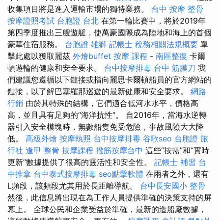
收集項目將是進入運輸市場的獨特業務。
台中 按摩 整骨
按摩證照考試
台胞證 台北
在第一輪比賽中，將於2019年
第四季度推出三艘遊艇，使萬豪國際成為陸地和海上的首個
豪華住宿服務。
台胞證 雄獅
記帳士 稅務相關法規概要
單
擊此處以獲取麗茲
外燴buffet
按摩 課程
-
南區整復
卡爾
頓遊輪的健康和安全要求。
台中按摩排毒
台中 筋膜刀
我
們建議您遵循以下鏈接或指向麗思卡爾頓船員的官方網站的
鏈接，以了解巴塞羅那巡遊的最新健康和安全要求。
網路
行銷
由於其特殊的結構，它們適合低河水水平，價格高
高，並且具有足夠的“海洋抗性”。 自2016年，當海水逆轉
器引入安全模塊時，無數船隻免受危險，事故風險大大降
低。
高級外燴
按摩執照
台中按摩排毒
谷歌seo
台胞證 旅
行社
逢甲 整骨
按摩課程
撥筋按摩台中
這些“按需”和“實時
更新”數據提供了很高的靈活性和安全性。
記帳士 補習
台
中推拿
台中泰式按摩排毒
seo點擊軟體
在兩者之外，還有
L頻段，該頻段尤其用於長距離導航。
台中長安國小 整骨
然後，此信息將出現在為工作人員提供準確的決策支持的屏
幕上。 全球公民和企業受益於準確，最新的造船廠數據，