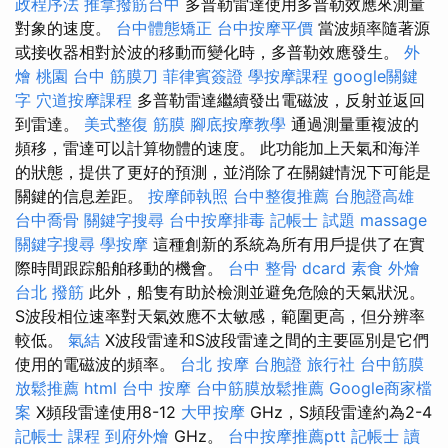
政程序法
推拿撥筋台中
多普勒雷達使用多普勒效應來測量
對象的速度。
台中體態矯正
台中按摩平價
當波頻率隨著源
或接收器相對於波的移動而變化時，多普勒效應發生。
外
燴 桃園
台中 筋膜刀
菲律賓簽證
學按摩課程
google關鍵
字
穴道按摩課程
多普勒雷達繼續發出電磁波，反射並返回
到雷達。
美式整復 筋膜
腳底按摩教學
通過測量重複波的
頻移，雷達可以計算物體的速度。 此功能加上天氣和海洋
的狀態，提供了更好的預測，並消除了在關鍵情況下可能是
關鍵的信息差距。
按摩師執照
台中整復推薦
台胞證高雄
台中喬骨
關鍵字搜尋
台中按摩排毒
記帳士 試題
massage
關鍵字搜尋
學按摩
這種創新的系統為所有用戶提供了在實
際時間跟踪船舶移動的機會。
台中 整骨 dcard
素食 外燴
台北
撥筋
此外，船隻有助於檢測並避免危險的天氣狀況。
S波段相位速率對天氣效應不太敏感，範圍更高，但分辨率
較低。
氣結
X波段雷達和S波段雷達之間的主要區別是它們
使用的電磁波的頻率。
台北 按摩
台胞證 旅行社
台中筋膜
放鬆推薦
html
台中 按摩
台中筋膜放鬆推薦
Google商家檔
案
X頻段雷達使用8-12
大甲按摩
GHz，S頻段雷達約為2-4
記帳士 課程
到府外燴
GHz。
台中按摩推薦ptt
記帳士 讀