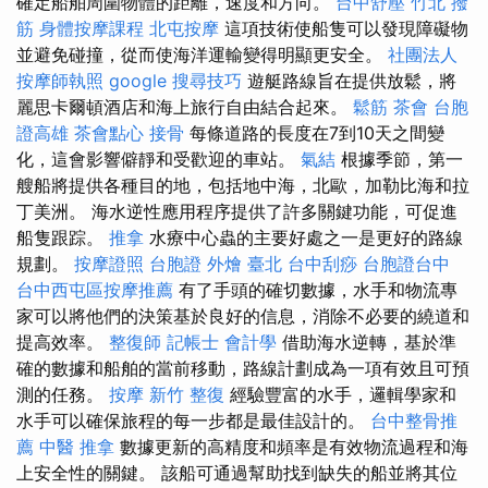
確定船舶周圍物體的距離，速度和方向。
台中舒壓
竹北 撥
筋
身體按摩課程
北屯按摩
這項技術使船隻可以發現障礙物
並避免碰撞，從而使海洋運輸變得明顯更安全。
社團法人
按摩師執照
google 搜尋技巧
遊艇路線旨在提供放鬆，將
麗思卡爾頓酒店和海上旅行自由結合起來。
鬆筋
茶會
台胞
證高雄
茶會點心
接骨
每條道路的長度在7到10天之間變
化，這會影響僻靜和受歡迎的車站。
氣結
根據季節，第一
艘船將提供各種目的地，包括地中海，北歐，加勒比海和拉
丁美洲。 海水逆性應用程序提供了許多關鍵功能，可促進
船隻跟踪。
推拿
水療中心蟲的主要好處之一是更好的路線
規劃。
按摩證照
台胞證
外燴 臺北
台中刮痧
台胞證台中
台中西屯區按摩推薦
有了手頭的確切數據，水手和物流專
家可以將他們的決策基於良好的信息，消除不必要的繞道和
提高效率。
整復師
記帳士 會計學
借助海水逆轉，基於準
確的數據和船舶的當前移動，路線計劃成為一項有效且可預
測的任務。
按摩
新竹 整復
經驗豐富的水手，邏輯學家和
水手可以確保旅程的每一步都是最佳設計的。
台中整骨推
薦
中醫 推拿
數據更新的高精度和頻率是有效物流過程和海
上安全性的關鍵。 該船可通過幫助找到缺失的船並將其位