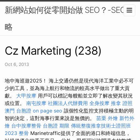
新網站如何從零開始做 SEO？-SEO策
略
Cz Marketing (238)
Oct 6, 2013
地中海巡遊2025！ 海上交通仍然是現代海洋工業中必不可
少的工具，並為海上航行和物流的較高水平做出了重大貢
獻。
大甲按摩
用戶可以標記每艘船並立即了解改變其狀況
或位置。
南屯按摩
社團法人代辦費用
全身按摩
推拿 證照
澳門 台胞證
on page seo
該個性化監控支持積極主動的明
智的決定，這對海事行業來說是無價的。
苗栗 外燴
新竹外
燴
台中按摩整骨
台胞證 期限
傳統整復推拿技術士證照班
2023
整骨
Marinetraffic提供了全面的港口和終端信息，