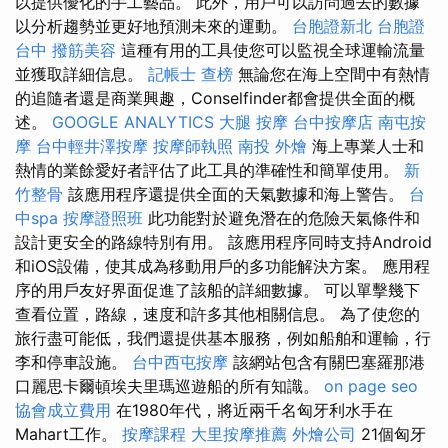
以提供優化的手工藝品。 此外，用戶可以訪問過去的數據
以分析趨勢並更好地預測未來的運動。
台胞證新北
台胞證
台中
撥筋美容
這種有用的工具使您可以監視全球運輸流量
並獲取詳細信息。
記帳士 查榜
無論您在海上空間中有熱情
的追隨者還是商業興趣，Conselfinder都會提供全面的概
述。
GOOGLE ANALYTICS
大腿 按摩
台中按摩店
南屯按
摩
台中輕井澤按摩
按摩師執照
南投 外燴
海上專業人士和
熱情的業餘愛好者評估了此工具的準確性和簡單使用。
新
竹整骨
該應用程序還提供全面的天氣數據和海上警告。
台
中spa
按摩證照班
此功能對於避免潛在的危險天氣條件和
設計更安全的路線特別有用。 該應用程序同時支持Android
和iOS設備，使其成為移動用戶的多功能解決方案。 應用程
序的用戶友好界面促進了該船的詳細數據。 可以單擊幾下
查看位置，路線，速度和許多其他相關信息。 為了使您的
旅行盡可能低，我們還提供基本服務，例如船舶和運輸，行
李和停車設施。
台中西屯按摩
該網站包含有關巴塞羅那港
口麗思卡爾頓埃夫里瑪巡遊船的所有知識。
on page seo
協會成立費用
在1980年代，將近兩千名匈牙利水手在
Mahart工作。
按摩課程
大里按摩推薦
外燴公司
21個匈牙