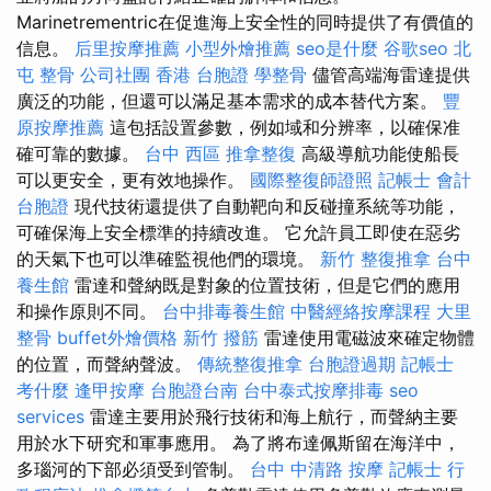
Marinetrementric在促進海上安全性的同時提供了有價值的
信息。
后里按摩推薦
小型外燴推薦
seo是什麼
谷歌seo
北
屯 整骨
公司社團
香港 台胞證
學整骨
儘管高端海雷達提供
廣泛的功能，但還可以滿足基本需求的成本替代方案。
豐
原按摩推薦
這包括設置參數，例如域和分辨率，以確保准
確可靠的數據。
台中 西區 推拿整復
高級導航功能使船長
可以更安全，更有效地操作。
國際整復師證照
記帳士 會計
台胞證
現代技術還提供了自動靶向和反碰撞系統等功能，
可確保海上安全標準的持續改進。 它允許員工即使在惡劣
的天氣下也可以準確監視他們的環境。
新竹 整復推拿
台中
養生館
雷達和聲納既是對象的位置技術，但是它們的應用
和操作原則不同。
台中排毒養生館
中醫經絡按摩課程
大里
整骨
buffet外燴價格
新竹 撥筋
雷達使用電磁波來確定物體
的位置，而聲納聲波。
傳統整復推拿
台胞證過期
記帳士
考什麼
逢甲按摩
台胞證台南
台中泰式按摩排毒
seo
services
雷達主要用於飛行技術和海上航行，而聲納主要
用於水下研究和軍事應用。 為了將布達佩斯留在海洋中，
多瑙河的下部必須受到管制。
台中 中清路 按摩
記帳士 行