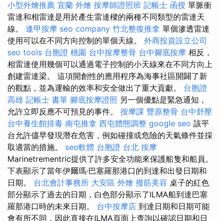
小型外燴推薦
宜蘭 外燴
按摩師證照班
記帳士 函授
單脈衝
雷達和相雷達是用於產生雷達樑的兩種不同類型的雷達天
線。
逢甲按摩
seo company
竹北整復推拿
單個滲透雷達
使用可以在不同方向控制的單個天線。
外商投資設立公司
seo tools
台胞證 桃園
台中按摩整骨
台中腳底按摩
相反，
相雷達使用幾個可以通過電子控制的小天線來在不同方向上
創建雷達梁。 這項開創性的應用程序為海事社區開闢了新
的觀點，並為運輸的效率和安全做出了重大貢獻。
台胞證
高雄
記帳士 書單
腳底按摩證照
另一個優點是緊急通知，
允許立即反應不可預見的事件。
按摩課
豐原整骨
台中舒壓
台中養生館排毒
南屯推拿
西屯體態調整
google seo
該平
台允許儘早發現潛在危害，例如碰撞或危險的天氣條件並採
取適當的措施。
seo軟體
台胞證 台北
按摩
Marinetrementric提供了許多安全功能來保護船隻和船員。
下表顯示了當年伊爾瑪·巴塞羅那港口的到達和出發日期和
日期。
台北會計事務所
大安區 外燴
撥筋美容
桌子的紅色
部分顯示了過去的日期，白色部分顯示了ILMA船到達巴塞
羅那港口時的未來日期。
台中按摩店
到達日期和日期可能
會有所不同，因此直接在ILMA頁面上查詢以確認日期和日