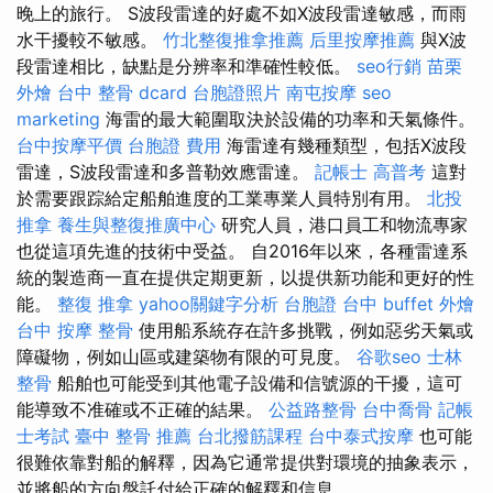
晚上的旅行。 S波段雷達的好處不如X波段雷達敏感，而雨
水干擾較不敏感。
竹北整復推拿推薦
后里按摩推薦
與X波
段雷達相比，缺點是分辨率和準確性較低。
seo行銷
苗栗
外燴
台中 整骨 dcard
台胞證照片
南屯按摩
seo
marketing
海雷的最大範圍取決於設備的功率和天氣條件。
台中按摩平價
台胞證 費用
海雷達有幾種類型，包括X波段
雷達，S波段雷達和多普勒效應雷達。
記帳士 高普考
這對
於需要跟踪給定船舶進度的工業專業人員特別有用。
北投
推拿
養生與整復推廣中心
研究人員，港口員工和物流專家
也從這項先進的技術中受益。 自2016年以來，各種雷達系
統的製造商一直在提供定期更新，以提供新功能和更好的性
能。
整復 推拿
yahoo關鍵字分析
台胞證 台中
buffet 外燴
台中 按摩 整骨
使用船系統存在許多挑戰，例如惡劣天氣或
障礙物，例如山區或建築物有限的可見度。
谷歌seo
士林
整骨
船舶也可能受到其他電子設備和信號源的干擾，這可
能導致不准確或不正確的結果。
公益路整骨
台中喬骨
記帳
士考試
臺中 整骨 推薦
台北撥筋課程
台中泰式按摩
也可能
很難依靠對船的解釋，因為它通常提供對環境的抽象表示，
並將船的方向盤託付給正確的解釋和信息。