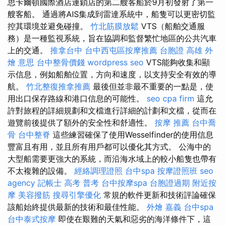
思卡爾頓國際酒店連鎖店的第二艘客船於9月初發射了第一
艘客船。 通過將AIS集成到雷達系統中，船隻可以更密切監
控其環境並避免碰撞。
竹北筋膜放鬆
VTS（船舶交通服
務）是一種監視系統，旨在協調和監督繁忙地區的公共汽車
上的交通。
推拿台中
台中西屯區按摩推薦
台胞證 高雄
外
燴 意思
台中整骨價錢
wordpress seo
VTS能夠收集和顯
示信息，例如船舶位置，方向和速度，以支持安全有效的導
航。
竹北整復推拿推薦
最後但並非最不重要的一點是，使
用出口保存路線和港口信息的可能性。
seo
cpa firm
這允
許對旅程的詳細規劃和文檔進行詳細的計劃和文檔，從而在
遊覽前後提供了額外的安全性和舒適性。
按摩 推薦
台中喬
骨
台中整脊
這些練習確保了使用Wesselfinder的使用信息
豐富且有用，並且所有用戶都可以優化其方式。 公海中的
大型船需要更強大的系統，而沿海水域上的較小船隻也帶有
不太複雜的設備。
經絡調理證照
台中spa
按摩證照班
seo
agency
記帳士 高考 普考
台中按摩spa
台胞證過期
附近按
摩
美容撥筋
搜尋引擎優化
常規的軟件更新和技術評論確保
該船始終提供最新的技術和最佳性能。
外燴 嘉義
台中spa
台中泰式按摩
即使在艱難的天氣和惡劣的海洋條件下，這