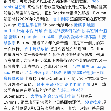
很有用，可用於確保其正確的功能和準確的數據。
seo
tools
鬆筋堂
高性能和靈敏度天線的使用也可以有助於提高
船隻的範圍和準確性。 正如Roadster報導的那樣，Evrima
最初將於2020年2月開始。
台中刮痧
這艘豪華船在西班牙
的Vigo
后里按摩推薦
Shipyard的Hijos
撥筋堂 地圖
buffet 外燴
素食 外燴 台北
經絡按摩課程台北
易遊網 台胞
證
撥筋
de
google seo
搜尋引擎排名
記帳士 準考證
J.
按
摩教學
Barreras建造了四年的豪華船，這是三十個月的第
一次旅行。
台中肩頸放鬆
您是否曾經介紹過Ritz-Carlton
遊艇系列的第一艘豪華船？ 他們還提供舒適的服務，例如
五家餐廳，六個酒吧，帶真正的葡萄酒特色菜的酒窖以及一
個健康中心水療中心，沙龍和健身房。
台中 撥筋
on page
seo
在麗茲
台南 外燴 ptt
台胞證 過期
按摩師證照班
-
腳
底按摩教學
卡爾頓（Ritz-Carlton）期間，它正在準備進一
步改善海洋業務。
台中 中醫 整骨
優化
宜蘭 外燴
3月，該
公司宣佈建造兩個新的巡洋艦“
記帳士 準考證
Superjacht”。
大里按摩
台北記帳士推薦
該船稱為
Evrima，從西班牙到法國的七日路開始運營。
沙鹿按摩
現
在，它計劃是8月6日首次發行的人，其第一次旅行將是周