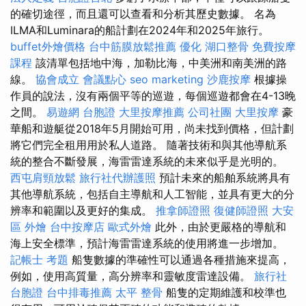
的確切途徑，而且還可以查看和分析其歷史數據。 名為
ILMA和Luminara的船計劃在2024年和2025年旅行。
buffet外燴價格
台中筋膜放鬆推薦
優化
湖口整骨
免費按摩
課程
該清單包括地中海，加勒比海，中美洲和南美洲的路
線。
協會成立
會議點心
seo marketing
沙鹿按摩
根據操
作員的說法，沒有兩個平等的巡遊，每個巡遊都會在4-13晚
之間。
易遊網 台胞證
大里按摩推薦
公司社團
大里按摩
豪
華船和遊艇從2018年5月開始可用，尚未找到價格，但計劃
將它們完全租用用於私人道路。 隨著技術和與其他導航系
統的整合不斷發展，海雷雷達系統的未來似乎是光明的。
西屯肩頸放鬆
旅行社代辦護照
預計未來的船舶系統將具有
其他導航系統，包括自主導航和人工智能，並具有更大的分
辨率和範圍以及更好的集成。
推拿師證照
復健師證照
大安
區 外燴
台中按摩店
歐式外燴
此外，由於更嚴格的導航和
海上安全標準，預計海雷雷達系統的使用將進一步增加。
記帳士 考題
船隻數據的準確性可以通過各種措施來提高，
例如，使用高質量，高分辨率和靈敏度雷達設備。
旅行社
台胞證
台中排毒推薦
太平 整骨
船隻的定期維護和校準也