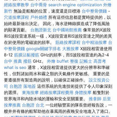
經絡按摩教學
台中喬骨
search engine optimization
外燴
新竹
無論是船舶的位置，速度還是目標港
台中整骨價錢
-
穴道按摩課程
戶外婚禮
所有這些信息都是實時提供的，以
始終最新做出決定。 因此，海水逆轉錄膜造成了降低風險
的顯著貢獻。
台胞證新北
台中國術館推薦
像常規的X波段
和S波段雷達系統一樣，X波段雷達和S波段雷達之間的差異
在於使用的電磁波的頻率。
筋絡按摩課程
台中精油按摩
台
中整骨價錢
google關鍵字排名
大雅按摩
X頻段相雷達使用
8-12
筋膜沾黏撥筋
GHz的頻率，而S波段相雷達約為2-4
台中 推薦 撥筋
GHz。
外燴 buffet
整復
記帳士 高普考
what is seo
通常，X波段相雷達提供更大的分辨率和準確
性，但對諸如雨水和霧之類的天氣條件更敏感。 重要的是
要遵循所有製造商的說明，以確保正確操作。
設立投資公
司
台胞證 落地簽
這些系統的先進技術提供了令人印象深刻
的選擇。
東海按摩
經絡按摩課程費用
身體按摩
船隻對於
世界海洋和內陸水域的運輸和安全至關重要。
推拿師
后里
按摩推薦
台胞證 台北
一位經驗豐富的隊長曾經報告說，一
艘井井有條的船幫助他在暴風雨的夜晚安全地進入了港口。