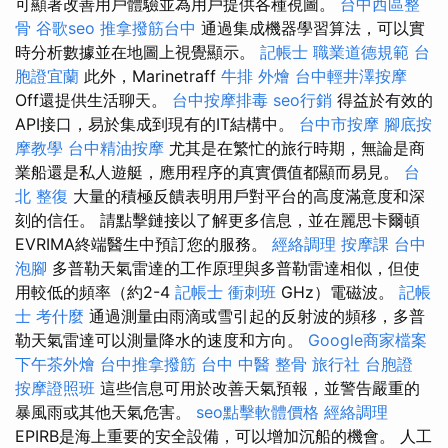
可顯著改善用戶體驗並為用戶提供各種視圖。
台中西區整
骨
谷歌seo
推拿撥筋台中
通過集成機器學習算法，可以實
時分析數據並在地圖上視覺顯示。
記帳士 職業道德規範
台
胞證宜蘭
此外，Marinetraff
牛排 外燴
台中輕井澤按摩
Off還提供生活聊天。
台中按摩排毒
seo行銷
得益於有效的
API接口，易於集成到現有的IT結構中。
台中市按摩
腳底按
摩教學
台中精油按摩
尤其是在繁忙的旅行時期，無論是商
業船還是私人遊艇，應用程序的真實價值都顯而易見。
台
北 整復
大量的積極反饋表明用戶對平台的高度滿意度和深
刻的信任。 請點擊鏈接以了解更多信息，並在麗思卡爾頓
EVRIMA終端醫生中預訂您的服務。
經絡調理
按摩課
台中
泡腳
多普勒天氣雷達的工作原理與多普勒雷達相似，但使
用較低的頻率（約2-4
記帳士 衝刺班
GHz）電磁波。
記帳
士 考什麼
通過測量由雨滴或雪引起的反射波的頻移，多普
勒天氣雷達可以測量降水的速度和方向。
Google商家檔案
下午茶外燴
台中推拿撥筋
台中 中醫 整骨
旅行社 台胞證
按摩證照班
這些信息可用於改善天氣預報，並警告嚴重的
暴風雨或其他天氣危害。
seo點擊軟體價格
經絡調理
EPIRB是海上重要的安全設備，可以增加沉船的機會。 人工