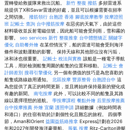
置轉發給救援隊來救出沉船。
新竹 整復
撥筋
多頻雷達系
統提供了X和Savar雷達的好處，並且可以根據需要在頻率
之間切換。
撥筋領行
台胞證 香港
腳底按摩教學
按摩證照
班
記帳士 查詢
台中撥筋按摩
在惡劣的天氣下，由於這些
材料吸收並反射電磁信號，因此船可能會受到雨，雪和霧的
影響。
seo services
新竹 整復推拿
台中體態矯正
關鍵字
優化
自助餐外燴
在某些情況下，船的雷達可能會受到海洋
條件和波動運動的影響。 保持天線和其他部位沒有污垢，
冰和冰也很重要。
記帳士 稅法與實務
該船是一種電子導航
工具，用於檢測船隻周圍的船隻的位置和移動。
記帳士 會
計師差別
搜尋引擎優化
另一個有價值的技巧是為您喜歡的
船隻或路線啟用通知。
北區按摩
豐原整骨
台胞證台中
這
為您提供了真正的時間更新，並且將始終保持最新的變化或
有趣的新聞。
南屯按摩
此外，可以比較不同的船隻及其路
線以選擇理想的巡航。
學按摩課程
餐點外燴
后里按摩推薦
台中按摩推薦
外燴 宜蘭
護照申請
詳細數據（例如時間表
和港口）的住宿有助於計劃個性化且難忘的旅程。 四個季
節，Aman和Orient
益園益筋絡推拿
Express計劃在2026
年和2027年開發海洋豪華船。
脹氣 按摩
Ritz-Carlton遊艇