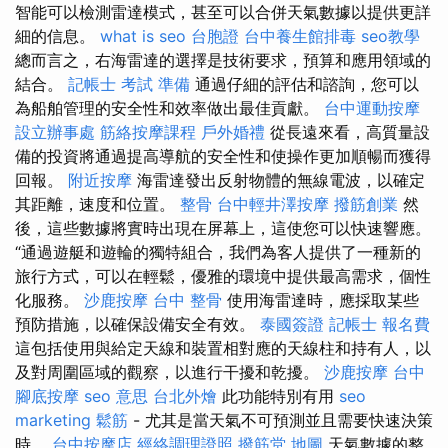
智能可以檢測雷達模式，甚至可以合併天氣數據以提供更詳
細的信息。
what is seo
台胞證
台中養生館排毒
seo教學
總而言之，右海雷達的選擇是技術要求，預算和應用領域的
結合。
記帳士 考試 準備
通過仔細的評估和諮詢，您可以
為船舶管理的安全性和效率做出最佳貢獻。
台中運動按摩
設立辦事處
筋絡按摩課程
戶外婚禮
從長遠來看，高質量設
備的投資將通過提高導航的安全性和使操作更加順暢而獲得
回報。
附近按摩
海雷達發出反射物體的無線電波，以確定
其距離，速度和位置。
整骨
台中輕井澤按摩
撥筋創業
然
後，這些數據將實時出現在屏幕上，這使您可以快速響應。
“通過遊艇和遊輪的獨特組合，我們為客人提供了一種新的
旅行方式，可以在輕鬆，優雅的環境中提供最高需求，個性
化服務。
沙鹿按摩
台中 整骨
使用海雷達時，應採取某些
預防措施，以確保設備安全有效。
泰國簽證
記帳士 報名費
這包括使用與給定天線和裝置相對應的天線柱和持有人，以
及對周圍區域的觀察，以進行干擾和乾擾。
沙鹿按摩
台中
腳底按摩
seo 意思
台北外燴
此功能特別有用
seo
marketing
鬆筋
- 尤其是當天氣不可預測並且需要快速決策
時。
台中按摩店
經絡調理證照
撥筋堂 地圖
天氣數據的整