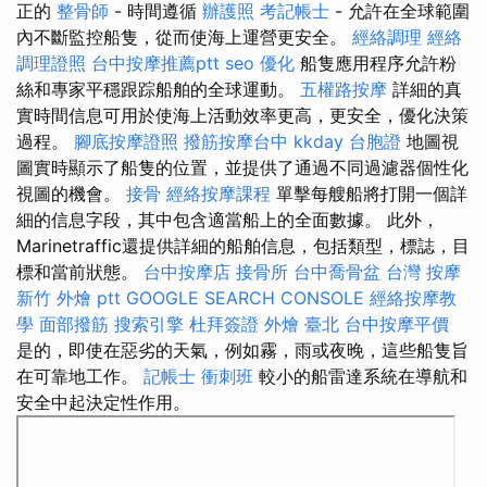
正的
整骨師
- 時間遵循
辦護照
考記帳士
- 允許在全球範圍
內不斷監控船隻，從而使海上運營更安全。
經絡調理
經絡
調理證照
台中按摩推薦ptt
seo 優化
船隻應用程序允許粉
絲和專家平穩跟踪船舶的全球運動。
五權路按摩
詳細的真
實時間信息可用於使海上活動效率更高，更安全，優化決策
過程。
腳底按摩證照
撥筋按摩台中
kkday 台胞證
地圖視
圖實時顯示了船隻的位置，並提供了通過不同過濾器個性化
視圖的機會。
接骨
經絡按摩課程
單擊每艘船將打開一個詳
細的信息字段，其中包含適當船上的全面數據。 此外，
Marinetraffic還提供詳細的船舶信息，包括類型，標誌，目
標和當前狀態。
台中按摩店
接骨所
台中喬骨盆
台灣 按摩
新竹 外燴 ptt
GOOGLE SEARCH CONSOLE
經絡按摩教
學
面部撥筋
搜索引擎
杜拜簽證
外燴 臺北
台中按摩平價
是的，即使在惡劣的天氣，例如霧，雨或夜晚，這些船隻旨
在可靠地工作。
記帳士 衝刺班
較小的船雷達系統在導航和
安全中起決定性作用。