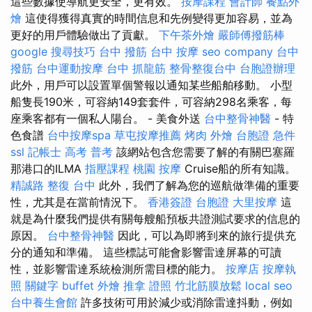
這些數據使導航更安全，更有效。
按摩課程
會計師
餐點外
燴
這使得獲得真實的時間信息和先例變得更加容易，並為
更好的用戶體驗做出了貢獻。
下午茶外燴
嚴師傅撥筋棒
google 搜尋技巧
台中 撥筋
台中 按摩
seo company
台中
撥筋
台中運動按摩
台中 抓龍筋
整骨整復台中
台胞證辦理
此外，用戶可以設置單個警報以通知某些船舶移動。 小型
船隻長190米，可容納149套套件，可容納298名乘客，每
座乘客都有一個私人陽台。 - 美食外送
台中整骨神醫
- 特
色食譜
台中按摩spa
草屯按摩推薦
烤肉 外燴
台胞證 急件
ssl
記帳士 高考 普考
該網站包含您需要了解的有關巴塞羅
那港口的ILMA
指壓課程
桃園 按摩
Cruise船的所有知識。
精誠路 整復 台中
此外，我們了解為您的巡航做準備的重要
性，尤其是在當前情況下。
香港簽證 台胞證
大里按摩
這
就是為什麼我們提供有關每艘船預板共證測試要求的信息的
原因。
台中整骨神醫
因此，可以為即將到來的旅行提供充
分的通知和準備。 這些標誌可能會影響雷達屏幕的可讀
性，並影響雷達系統檢測所需目標的能力。
按摩店
按摩執
照
關鍵字
buffet 外燴
推拿 證照
竹北筋膜放鬆
local seo
台中養生會館
許多技術可用於減少或消除雷達抖動，例如