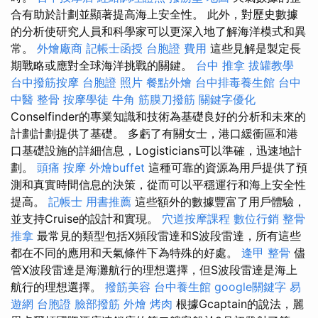
合有助於計劃並顯著提高海上安全性。 此外，對歷史數據
的分析使研究人員和科學家可以更深入地了解海洋模式和異
常。
外燴廠商
記帳士函授
台胞證 費用
這些見解是製定長
期戰略或應對全球海洋挑戰的關鍵。
台中 推拿
拔罐教學
台中撥筋按摩
台胞證 照片
餐點外燴
台中排毒養生館
台中
中醫 整骨
按摩學徒
牛角 筋膜刀撥筋
關鍵字優化
Conselfinder的專業知識和技術為基礎良好的分析和未來的
計劃計劃提供了基礎。 多虧了有關女士，港口緩衝區和港
口基礎設施的詳細信息，Logisticians可以準確，迅速地計
劃。
頭痛 按摩
外燴buffet
這種可靠的資源為用戶提供了預
測和真實時間信息的決策，從而可以平穩運行和海上安全性
提高。
記帳士 用書推薦
這些額外的數據豐富了用戶體驗，
並支持Cruise的設計和實現。
穴道按摩課程
數位行銷
整骨
推拿
最常見的類型包括X頻段雷達和S波段雷達，所有這些
都在不同的應用和天氣條件下為特殊的好處。
逢甲 整骨
儘
管X波段雷達是海灘航行的理想選擇，但S波段雷達是海上
航行的理想選擇。
撥筋美容
台中養生館
google關鍵字
易
遊網 台胞證
臉部撥筋
外燴 烤肉
根據Gcaptain的說法，麗