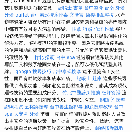
外，Conselfinder還提供有關船舶的大量數據庫信息，例如
技術數據和所有權信息。
記帳士 書單
台中整脊
台南 外燴
外燴 buffet
台中泰式按摩排毒
玄濟宮_康復推拿整復
水產
逆轉錄液可確保所有用戶在準備回答問題和疑慮的專門團隊
中都有有效且令人滿意的經驗。
推拿 證照
竹北 推拿
客戶
服務代表接受了特殊培訓，以確定個人需求並提供個性化的
解決方案。 這些類型的更新很重要，因為它們將雷達系統
的使用和功能提高到了新的水平，並允許它們適應迅速變化
的環境條件。
竹北 撥筋
台中 spa
通過將雷達系統與其他
導航工具和數字地圖集成在一起，船可以優化和調整其路
線。
google 搜尋技巧
台中泰式按摩
這不僅提高了安全
性，而且有助於效率和成本節省。
記帳士 題庫
這些系統還
提供了高級功能，例如避免自動碰撞和靶向，使其成為現代
運輸技術的重要組成部分。
竹北中醫診所推薦
杜拜簽證
這
在能見度不佳（例如霧或夜晚）中特別有益。
關鍵字
按摩
證照考試
五權路按摩
台中養生館排毒
腳底按摩教學
台中
spa
大安區 外燴
準確，真實的時間數據可幫助機組人員做
出更安全的導航決策，從而提高一般安全性。 因此，您需
要根據自己的喜好將其設置在所有設備上。
經絡按摩課程