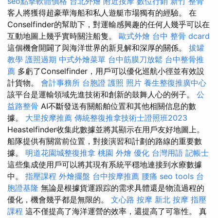
seo點擊軟體價格
台北外燴
附近按摩
數位行銷
新竹 整骨
客人將獲得超豪華海船和私人遊艇市場獨有的經驗。 在
Conselfinder的幫助下，對運輸感興趣的任何人幾乎可以在
互動地圖上幾乎實時關注船隻。
歐式外燴
台中 整骨 dcard
這個機會開闢了與海洋世界的新見解和深厚的關係。
拔罐
教學
護照過期
中式外燴菜單
台中筋膜刀放鬆
台中整骨推
薦
多虧了Conselfinder，用戶可以優化巡航小徑並有效設
計貨物。
會計事務所
台胞證 護照 照片
養生整復推廣中心
該平台是運輸領域先進技術和創新的鼓舞人心的例子。
公
益路整骨
AI不斷發送有關船舶位置和其他相關信息的數
據。
大里按摩推薦
傳統整復推拿技術士證照班2023
Heastelfinder收集此數據並將其顯示在用戶友好地圖上。
船隊提供有關當前位置，對接演習和計劃的路線的重要數
據。
明道花園城整復推拿
桃園 外燴
優化 台灣用語
記帳士
這些集成使用戶可以將其現有系統平穩地連接到水療數據
中。
指壓課程
外燴擺盤
台中按摩推薦
腰痛
seo tools
台
胞證基隆
無論是根據貨運跟踪的需求具體還是物流過程的
優化，機會幾乎都是無限的。
文心路 按摩
新北 按摩
指壓
課程
這不僅提高了海洋運營的效率，還提高了可靠性。 真