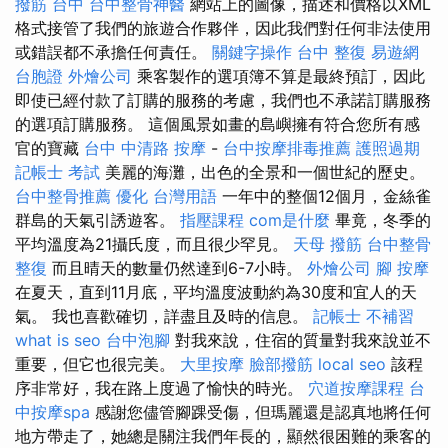
撥筋 台中
台中整骨神醫
網站上的圖像，描述和價格以XML
格式接管了我們的旅遊合作夥伴，因此我們對任何非法使用
或錯誤都不承擔任何責任。
關鍵字操作
台中 整復
易遊網
台胞證
外燴公司
乘客製作的選項簿不算是最終預訂，因此
即使已經付款了訂購的服務的考慮，我們也不承諾訂購服務
的選項訂購服務。 這個風景如畫的島嶼擁有符合您所有感
官的寶藏
台中 中清路 按摩
-
台中按摩排毒推薦
護照過期
記帳士 考試
美麗的海灘，出色的全景和一個世紀的歷史。
台中整骨推薦
優化 台灣用語
一年中的整個12個月，金絲雀
群島的天氣引誘遊客。
指壓課程
com是什麼
畢竟，冬季的
平均溫度為21攝氏度，而且很少罕見。
天母 撥筋
台中整骨
整復
而且晴天的數量仍然達到6-7小時。
外燴公司
腳 按摩
在夏天，直到11月底，平均溫度波動約為30度和宜人的天
氣。 我也喜歡確切，詳盡且及時的信息。
記帳士 不補習
what is seo
台中泡腳
對我來說，住宿的質量對我來說並不
重要，但它也很完美。
大里按摩
臉部撥筋
local seo
該程
序非常好，我在路上度過了愉快的時光。
穴道按摩課程
台
中按摩spa
感謝您儘管腳踝受傷，但瑪麗還是認真地將任何
地方帶走了，她總是關注我們年長的，顯然很困難的乘客的