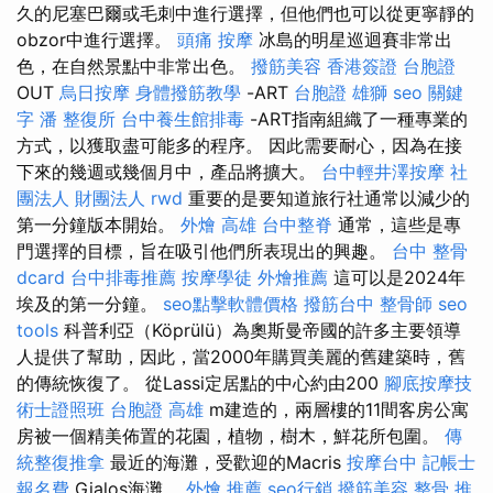
久的尼塞巴爾或毛刺中進行選擇，但他們也可以從更寧靜的
obzor中進行選擇。
頭痛 按摩
冰島的明星巡迴賽非常出
色，在自然景點中非常出色。
撥筋美容
香港簽證 台胞證
OUT
烏日按摩
身體撥筋教學
-ART
台胞證 雄獅
seo 關鍵
字
潘 整復所
台中養生館排毒
-ART指南組織了一種專業的
方式，以獲取盡可能多的程序。 因此需要耐心，因為在接
下來的幾週或幾個月中，產品將擴大。
台中輕井澤按摩
社
團法人 財團法人
rwd
重要的是要知道旅行社通常以減少的
第一分鐘版本開始。
外燴 高雄
台中整脊
通常，這些是專
門選擇的目標，旨在吸引他們所表現出的興趣。
台中 整骨
dcard
台中排毒推薦
按摩學徒
外燴推薦
這可以是2024年
埃及的第一分鐘。
seo點擊軟體價格
撥筋台中
整骨師
seo
tools
科普利亞（Köprülü）為奧斯曼帝國的許多主要領導
人提供了幫助，因此，當2000年購買美麗的舊建築時，舊
的傳統恢復了。 從Lassi定居點的中心約由200
腳底按摩技
術士證照班
台胞證 高雄
m建造的，兩層樓的11間客房公寓
房被一個精美佈置的花園，植物，樹木，鮮花所包圍。
傳
統整復推拿
最近的海灘，受歡迎的Macris
按摩台中
記帳士
報名費
Gialos海灘。
外燴 推薦
seo行銷
撥筋美容
整骨 推