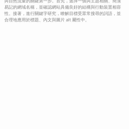
與自然流量的關鍵第一步。首先，選擇一個與主題相關、簡潔
易記的網域名稱，並確認網站具備良好的結構與行動裝置相容
性。接著，進行關鍵字研究，瞭解目標受眾常搜尋的詞語，並
合理地應用於標題、內文與圖片 alt 屬性中。