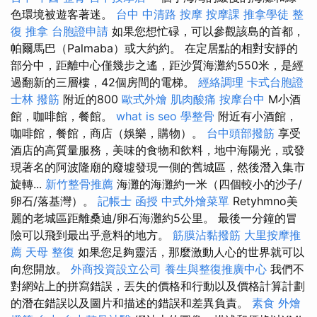
色環境被遊客著迷。
台中 中清路 按摩
按摩課
推拿學徒
整
復 推拿
台胞證申請
如果您想忙碌，可以參觀該島的首都，
帕爾馬巴（Palmaba）或大約約。 在定居點​​的相對安靜的
部分中，距離中心僅幾步之遙，距沙質海灘約550米，是經
過翻新的三層樓，42個房間的電梯。
經絡調理
卡式台胞證
士林 撥筋
附近的800
歐式外燴
肌肉酸痛
按摩台中
M小酒
館，咖啡館，餐館。
what is seo
學整骨
附近有小酒館，
咖啡館，餐館，商店（娛樂，購物）。
台中頭部撥筋
享受
酒店的高質量服務，美味的食物和飲料，地中海陽光，或發
現著名的阿波隆廟的廢墟發現一側的舊城區，然後潛入集市
旋轉...
新竹整骨推薦
海灘的海灘約一米（四個較小的沙子/
卵石/落基灣）。
記帳士 函授
中式外燴菜單
Retyhmno美
麗的老城區距離桑迪/卵石海灘約5公里。 最後一分鐘的冒
險可以飛到最出乎意料的地方。
筋膜沾黏撥筋
大里按摩推
薦
天母 整復
如果您足夠靈活，那麼激動人心的世界就可以
向您開放。
外商投資設立公司
養生與整復推廣中心
我們不
對網站上的拼寫錯誤，丟失的價格和行動以及價格計算計劃
的潛在錯誤以及圖片和描述的錯誤和差異負責。
素食 外燴