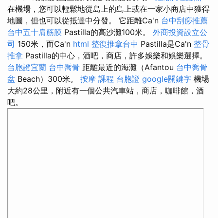
在機場，您可以輕鬆地從島上的島上或在一家小商店中獲得
地圖，但也可以從抵達中分發。 它距離Ca'n
台中刮痧推薦
台中五十肩筋膜
Pastilla的高沙灘100米。
外商投資設立公
司
150米，而Ca'n
html
整復推拿台中
Pastilla是Ca'n
整骨
推拿
Pastilla的中心，酒吧，商店，許多娛樂和娛樂選擇。
台胞證宜蘭
台中喬骨
距離最近的海灘（Afantou
台中喬骨
盆
Beach）300米。
按摩 課程
台胞證
google關鍵字
機場
大約28公里，附近有一個公共汽車站，商店，咖啡館，酒
吧。