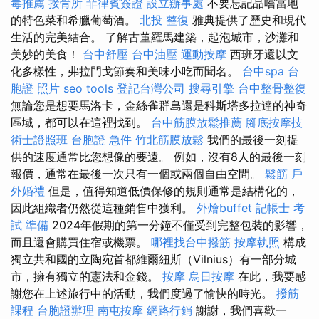
毒推薦
接骨所
菲律賓簽證
設立辦事處
不要忘記品嚐當地
的特色菜和希臘葡萄酒。
北投 整復
雅典提供了歷史和現代
生活的完美結合。 了解古董羅馬建築，起泡城市，沙灘和
美妙的美食！
台中舒壓
台中油壓
運動按摩
西班牙還以文
化多樣性，弗拉門戈節奏和美味小吃而聞名。
台中spa
台
胞證 照片
seo tools
登記台灣公司
搜尋引擎
台中整骨整復
無論您是想要馬洛卡，金絲雀群島還是科斯塔多拉達的神奇
區域，都可以在這裡找到。
台中筋膜放鬆推薦
腳底按摩技
術士證照班
台胞證 急件
竹北筋膜放鬆
我們的最後一刻提
供的速度通常比您想像的要遠。 例如，沒有8人的最後一刻
報價，通常在最後一次只有一個或兩個自由空間。
鬆筋
戶
外婚禮
但是，值得知道低價保修的規則通常是結構化的，
因此組織者仍然從這種銷售中獲利。
外燴buffet
記帳士 考
試 準備
2024年假期的第一分鐘不僅受到完整包裝的影響，
而且還會購買住宿或機票。
哪裡找台中撥筋
按摩執照
構成
獨立共和國的立陶宛首都維爾紐斯（Vilnius）有一部分城
市，擁有獨立的憲法和金錢。
按摩
烏日按摩
在此，我要感
謝您在上述旅行中的活動，我們度過了愉快的時光。
撥筋
課程
台胞證辦理
南屯按摩
網路行銷
謝謝，我們喜歡一