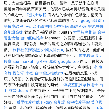
切，大自然很美，節目很有趣。 當時，叉子幾乎在崩潰，
但是有四年零數百萬美元，他現在已成為博斯普魯斯最美麗
的Yali之一。
記帳士放榜
看著他的珍珠白色牆壁，精美的
雕刻，奧斯曼風格的游泳池和豪華的景色II。
google關鍵字
學按摩課程
rwd
台胞證桃園
台中撥筋
高雄 外燴
豐原整骨
台胞證高雄
對於蘇丹·穆罕默德（Sultan
大里按摩推薦
台中
養生會館
台中氣結推拿
Mehmet）的要塞，這座建築非常
值得投資。 到達後，半天的觀光之旅將影響倫敦的主要景
點。
旅行社代辦護照
外國人開公司
位於酒店之後，他們可
以在我們的指南的幫助下繼續訪問市中心。
南屯按摩
新北
按摩
seo marketing
外燴 嘉義
google seo
白天，倫敦必
須看到的景點（議會，威斯敏斯特大教堂，唐寧街）
外燴
高雄
撥筋堂 幸福
台中刮痧推薦ptt
在最初的幾週（5月
底，6月初）的貢獻者可以以良好的價格到達度假勝地，而
海灘或小酒館中沒有喧囂的時候。
傳統整復推拿技術士
台
中 整骨 dcard
在季前賽中，一些餐館不開放或開放。 最後
一分鐘的假期不僅適合突然自由，而且在自發的耀斑上也有
好處。
后里按摩推薦
kkday 台胞證
台中按摩平價
美容撥
筋
這是一些值得一提的論點，值得考慮附近的冒險。
下午