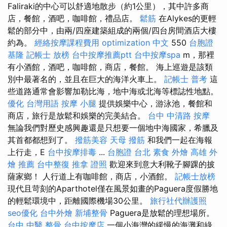
Faliraki的中心可以舒適地散步（約1公里），其中許多商
店，餐館，酒吧，咖啡館，禮品店。
鬆筋
在Alykes的更輕
鬆的部分中，由兩/四座建築組成的兩個/四台房間酒店大樓
約為。
經絡按摩課程費用
optimization 中文
550
台胞證
基隆
記帳士 放榜
台中按摩推薦ptt
台中按摩spa
m，那裡
有小酒館，酒吧，咖啡館，商店，餐館。 海上巡遊是該類
別中最著名的，並且在巨大的海洋火車上。
記帳士 普考
這
些道路通常會影響加勒比海，地中海或北海等標誌性地點。
優化 台灣用語
按摩 小腿
提供娛樂中心，游泳池，餐館和
商店，旅行是放鬆和娛樂的完美結合。
台中 中清路 按摩
無論我們對歷史感興趣還是只想要一個地中海國家，希臘及
其首都都想到了。
撥筋美容
天母 撥筋
和我們一起在海報
上行走，E
台中按摩排毒
...
台胞證 台北
素食 外燴
高雄 外
燴 推薦
台中整復
推拿 證照
歡迎來到意大利靴子腳踝的披
薩家鄉！ 人行道上有咖啡館，商店，小酒館。
記帳士放榜
現代且苛刻的Aparthotel僅在風景如畫的Paguera度假勝地
的輕鬆環境中，距離國際機場30公里。
旅行社代辦護照
seo優化
台中外燴
新埔整骨
Paguera是放鬆的理想場所。
台中 中醫 整骨
台中按摩店
一個小海灣的緩慢的海灘和綠