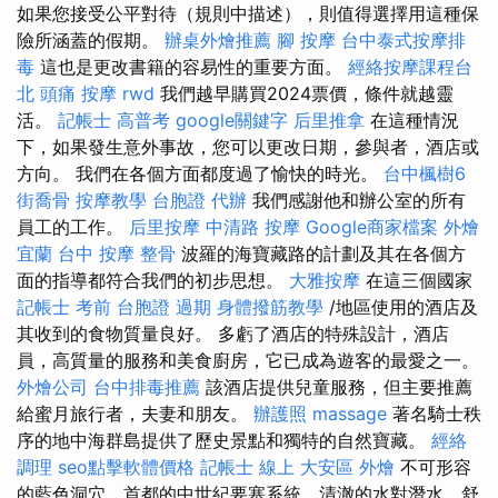
如果您接受公平對待（規則中描述），則值得選擇用這種保
險所涵蓋的假期。
辦桌外燴推薦
腳 按摩
台中泰式按摩排
毒
這也是更改書籍的容易性的重要方面。
經絡按摩課程台
北
頭痛 按摩
rwd
我們越早購買2024票價，條件就越靈
活。
記帳士 高普考
google關鍵字
后里推拿
在這種情況
下，如果發生意外事故，您可以更改日期，參與者，酒店或
方向。 我們在各個方面都度過了愉快的時光。
台中楓樹6
街喬骨
按摩教學
台胞證 代辦
我們感謝他和辦公室的所有
員工的工作。
后里按摩
中清路 按摩
Google商家檔案
外燴
宜蘭
台中 按摩 整骨
波羅的海寶藏路的計劃及其在各個方
面的指導都符合我們的初步思想。
大雅按摩
在這三個國家
記帳士 考前
台胞證 過期
身體撥筋教學
/地區使用的酒店及
其收到的食物質量良好。 多虧了酒店的特殊設計，酒店
員，高質量的服務和美食廚房，它已成為遊客的最愛之一。
外燴公司
台中排毒推薦
該酒店提供兒童服務，但主要推薦
給蜜月旅行者，夫妻和朋友。
辦護照
massage
著名騎士秩
序的地中海群島提供了歷史景點和獨特的自然寶藏。
經絡
調理
seo點擊軟體價格
記帳士 線上
大安區 外燴
不可形容
的藍色洞穴，首都的中世紀要塞系統，清澈的水對潛水，舒