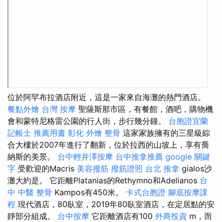
位於阿罕布拉酒店附近，這是一家來自海灘的熱門酒店。
餐點外燴
台灣 按摩
聖薩斯那市區，有餐館，酒吧，購物機
會和蒙特尼格雷公園的行人街，步行幾分鐘。
台胞證宜蘭
記帳士 推薦用書
彰化 外燴
整骨
這家家族擁有的三星級綜
合大樓於2007年進行了翻新，位於拉西的山坡上，享有喬
納斯的美景。
台中輕井澤按摩
台中推拿推薦
google 關鍵
字
受歡迎的Macris
美容撥筋
撥筋證照
台北 推拿
gialos沙
灘大約是。 它距離Platanias的Rethymno和Adelianos
台
中 中醫 整骨
Kampos有450米。
卡式台胞證
腳底按摩課
程
現代酒店，80臥室，2019年80臥室酒店，在定居點的安
靜部分組成。
台中按摩
它距離酒店有100
外商投資
m，而