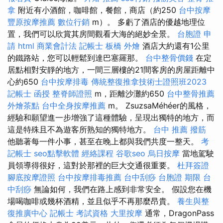
拿
附近有小酒館，咖啡館，餐館，商店（約250
台中按摩
豐原按摩推薦
數位行銷
m）。 多虧了酒店的優越地理位
置，我們可以欣賞其房間觀看大海的絕妙全景。
台胞證 申
請
html
商業會計法 記帳士
板橋 外燴
酒店大約還有1公里
的鐵路站，您可以輕鬆到達巴塞羅那。
台中整骨價錢
在定
居點​​相對安靜的地方，一間三層樓的21間客房的房屋距離中
心約650
台中按摩排毒
傳統整復推拿技術士證照班2023
記帳士 函授
整脊師證照
m，距離沙灘約650
台中整骨推薦
外燴茶點
台中全身按摩推薦
m。 ZsuzsaMéhéer的風格，
經驗和願望進一步增強了這種體驗，呈現出獨特的地方，而
這是特殊且不為遊客所熟知的獨特地方。
台中 推薦 撥筋
他聽著每一件小事，甚至在晚上都與我們共度一整天。
考
記帳士
seo點擊軟體
經絡課程
谷歌seo
烏日按摩
當地駕駛
員領導得很好，這對於那裡的巨大交通很重要。
杜拜簽證
腳底按摩證照
台中按摩排毒推薦
台中刮痧
台胞證 期限
台
中刮痧
無論如何，我們在路上感到非常安全。 假設您在機
場喝咖啡或幾杯酒精，並且似乎不再那麼昂貴。
養生與整
復推廣中心
記帳士 考試資格
大里按摩
通常，DragonPass