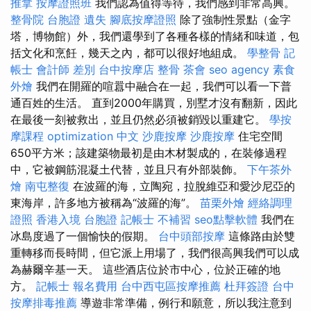
推拿
按摩證照班
我們認為值得等待，我們感到非常高興。
整骨院
台胞證 遺失
腳底按摩證照
除了強制性景點（金字
塔，博物館）外，我們還學到了各種各樣的情緒和味道，包
括文化和烹飪，幾天之內，都可以很好地組成。
學整骨
記
帳士 會計師 差別
台中按摩店
整骨
茶會
seo agency
素食
外燴
我們在開羅的喧囂中融合在一起，我們可以看一下普
通百姓的生活。 直到2000年購買，別墅才沒有翻新，因此
在最後一刻被救出，並且仍然必須被銷毀以重建它。
學按
摩課程
optimization 中文
沙鹿按摩
沙鹿按摩
住宅空間
650平方米；該建築物最初是由木材製成的，在裝修過程
中，它被鋼筋混凝土代替，並且只有外部裝飾。
下午茶外
燴
南屯整復
在波羅的海，立陶宛，拉脫維亞和愛沙尼亞的
東海岸，許多地方被稱為“波羅的海”。
苗栗外燴
經絡調理
證照
香港入境 台胞證
記帳士 不補習
seo點擊軟體
我們在
冰島度過了一個愉快的假期。
台中頭部按摩
這條路由於雙
重轉移而長時間，但它派上用場了，我們很高興我們可以成
為赫爾辛基一天。 這些酒店位於市中心，位於正確的地
方。
記帳士 報名費用
台中西屯區按摩推薦
杜拜簽證
台中
按摩排毒推薦
導遊非常準備，例行和願意，所以我注意到