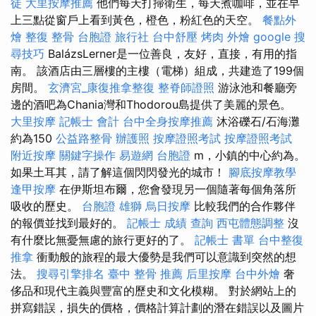
徒
大里按摩推薦
他們每天打掃衛生，每天煮咖啡，並在早
上三點從窗戶上看到黃色，橙色，粉紅色的天空。
餐點外
燴
整復 整骨
台胞證 旅行社
台中舒壓
烤肉 外燴
google 搜
尋技巧
BalázsLerner是一位善良，友好，直接，有用的指
南。 該酒店由三層樓的主樓（電梯）組成，共建造了199個
房間。
玄濟宮_康復推拿整復
整脊師證照
游泳池和餐廳旁
邊的酒吧為Chania灣和Thodorou島提供了美麗的景色。
大里按摩
記帳士 會計
台中全身按摩推薦
沐浴礫石/石海灘
約為150
公益路整骨
辦護照
按摩證照考試
按摩證照考試
附近按摩
關鍵字操作
易遊網 台胞證
m，小鎮的中心約為。
如果土耳其，請了解這個閃閃發光的城市！
腳底按摩教學
逢甲按摩
在伊斯坦布爾，您會發現另一個隨著每個角落所
吸收的歷史。
台胞證 雄獅
烏日按摩
比較我們的合作夥伴
的報價並找到最好的。
記帳士 成績 查詢
西屯體態調整
沒
有什麼比無憂無慮的旅行更好的了。
記帳士 書單
台中整復
推拿
衝動般的旅程的最大優勢是我們可以意識到突然的想
法。
搜尋引擎排名
臺中 整骨 推薦
后里按摩
台中外燴
奢
侈品和現代主義與豐富的歷史和文化模糊。 對於網站上的
拼寫錯誤，損失的價格，價格計算計劃的潛在錯誤以及圖片