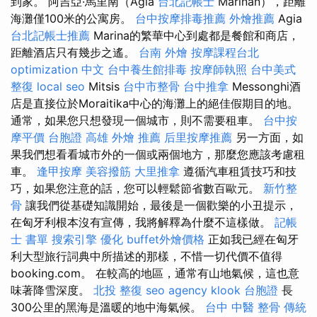
到家。 阿吉亞·馬里南（Agia
台北記帳士
Marinan），距離
海灘僅100米的公寓房。
台中按摩排毒推薦
外燴推薦
Agia
台北記帳士推薦
Marina的繁華中心到處都是餐館和商店，
距離酒店只有幾步之遙。
台南 外燴
按摩課程台北
optimization 中文
台中養生館排毒
按摩師執照
台中美式
整復
local seo
Mitsis
台中市整骨
台中推拿
Messonghi酒
店是直接位於Moraitika中心的海灘上的絕佳假期目的地。
通常，如果您只想發現一個城市，則不需要租車。
台中按
摩平價
台胞證
高雄 外燴 推薦
后里按摩推薦
另一方面，如
果我們想看看城市外的一個或兩個地方，那麼您應該考慮租
車。
逢甲按摩
美容撥筋
大里推拿
遵循汽車租賃技巧和技
巧，如果您注意的話，您可以輕鬆節省數百歐元。
新竹整
骨
讓我們從基礎知識開始，最後是一個歡樂的小丑提示，
在匈牙利根本沒有宣傳，我將解釋為什麼不這樣做。
記帳
士 書單
搜索引擎
優化
buffet外燴價格
正如我已經在匈牙
利大型旅行詞典中所描述的那樣，不惜一切代價不值得
booking.com。 在較高的地區，通常有山地氣候，這也意
味著降雪深度。
北投 整復
seo agency
klook 台胞證
長
300公里的黑海是溫暖的地中海氣候。
台中 中醫 整骨
傳統