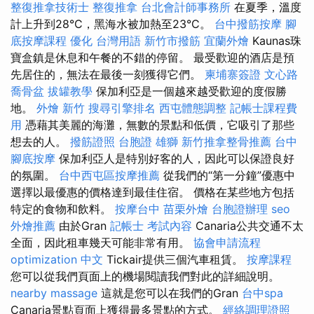
整復推拿技術士
整復推拿
台北會計師事務所
在夏季，溫度
計上升到28°C，黑海水被加熱至23°C。
台中撥筋按摩
腳
底按摩課程
優化 台灣用語
新竹市撥筋
宜蘭外燴
Kaunas珠
寶盒鎮是休息和午餐的不錯的停留。 最受歡迎的酒店是預
先居住的，無法在最後一刻獲得它們。
柬埔寨簽證
文心路
喬骨盆
拔罐教學
保加利亞是一個越來越受歡迎的度假勝
地。
外燴 新竹
搜尋引擎排名
西屯體態調整
記帳士課程費
用
憑藉其美麗的海灘，無數的景點和低價，它吸引了那些
想去的人。
撥筋證照
台胞證 雄獅
新竹推拿整骨推薦
台中
腳底按摩
保加利亞人是特別好客的人，因此可以保證良好
的氛圍。
台中西屯區按摩推薦
從我們的“第一分鐘”優惠中
選擇以最優惠的價格達到最佳住宿。 價格在某些地方包括
特定的食物和飲料。
按摩台中
苗栗外燴
台胞證辦理
seo
外燴推薦
由於Gran
記帳士 考試內容
Canaria公共交通不太
全面，因此租車幾天可能非常有用。
協會申請流程
optimization 中文
Tickair提供三個汽車租賃。
按摩課程
您可以從我們頁面上的機場閱讀我們對此的詳細說明。
nearby massage
這就是您可以在我們的Gran
台中spa
Canaria景點頁面上獲得最多景點的方式。
經絡調理證照