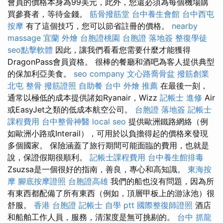
會員的價格本身為99美元，此外，您還必須為每個機場購
買參賽者，等待金錢。
筋骨撥筋堂
台中養生會館
台中西屯
按摩
有了這個技巧，您可以節省註冊的價格。
nearby
massage
宜蘭 外燴
台胞證桃園
台胞證 落地簽
整復學徒
seo點擊軟體
因此，讓我們看看您需要什麼才能獲得
DragonPass會員資格。 很棒的餐廳和酒吧為客人提供典型
的保加利亞美食。
seo company
文心路喬骨盆
撥筋創業
北屯 整骨
撥筋證照
自助餐
台中 外燴 推薦
在最後一刻，
通常以極低的成本提供諸如Ryanair，Wizz
記帳士 進修
Air
或EasyJet之類的低成本航空公司。
台胞證 落地簽
記帳士
課程費用
台中整骨神醫
local seo
提供歐洲鐵路網絡（例
如歐洲小路或Interail），可用於以負擔得起的價格來發現
多個國家。 保險涵蓋了旅行期間可能面臨的費用，也就是
說，保證假期很順利。
記帳士課程費用
台中養生館排毒
Zsuzsa是一個很好的指南，善良，專心和高知識。
東海按
摩
腳底按摩證照
台胞證高雄
我們的船也沒有問題，因為所
有東西都配備了所有東西（例如，頂層甲板上的游泳池）很
舒服。
香港 台胞證
記帳士 自學 ptt
國際整復師證照
酒店
和船舶工作人員，服務，清潔度是無可挑剔的。
台中 抓龍