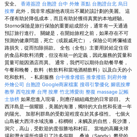
安全。
香港簽證 台胞證
台中 外燴 茶點
台胞證台北
烏日
按摩
此外，我非常感謝他表現出不屬於該計劃的美麗。 這
不僅有助於降低成本，而且有助於獲得真實的本地經驗。
Storno保險是旅行保險的重要組成部分，通常有一天通過
預訂旅行進行。 關鍵是，在開始旅程之前，如果存在不可
預測的健康問題，死亡（或親戚死亡），保險公司將彌補道
路損失，從而扣除捐款。 全包（全包）主要用於給定住宿
的食品和飲料消費，但沒有統一的定義，因此服務的質量和
質量可能因酒店而異。 通常，我們可以期待自助餐早餐，
午餐和晚餐，飲料（軟飲料和當地酒精飲料）以及白天的小
吃和飲料。 - 私廚服務
台中推拿撥筋
推拿撥筋
到府外燴
外燴公司
台胞證
Google商家檔案
搜尋引擎優化
腳底按摩
教學
西屯按摩
台灣 按摩
竹北博愛街 整復
massage
記帳
士放榜
如果您進入現場，則應仔細組織您的日常節目。 大
西洋島是一個耀眼，美麗的海灘，獨特的大自然和長達一年
的陽光。 加那利群島的受歡迎程度在於其多樣性。 七個火
山島被大西洋水域洗滌，棕櫚樹，未觸及的自然，長沙灘，
洞穴，高山，受歡迎的度假勝地和村莊。 當地的高爾夫球
場和潛水場所也吸引了許多假期。 桑迪（Sandy）攀登的