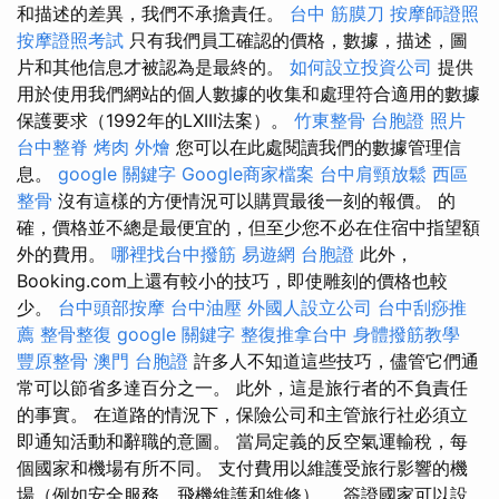
和描述的差異，我們不承擔責任。
台中 筋膜刀
按摩師證照
按摩證照考試
只有我們員工確認的價格，數據，描述，圖
片和其他信息才被認為是最終的。
如何設立投資公司
提供
用於使用我們網站的個人數據的收集和處理符合適用的數據
保護要求（1992年的LXIII法案）。
竹東整骨
台胞證 照片
台中整脊
烤肉 外燴
您可以在此處閱讀我們的數據管理信
息。
google 關鍵字
Google商家檔案
台中肩頸放鬆
西區
整骨
沒有這樣的方便情況可以購買最後一刻的報價。 的
確，價格並不總是最便宜的，但至少您不必在住宿中指望額
外的費用。
哪裡找台中撥筋
易遊網 台胞證
此外，
Booking.com上還有較小的技巧，即使雕刻的價格也較
少。
台中頭部按摩
台中油壓
外國人設立公司
台中刮痧推
薦
整骨整復
google 關鍵字
整復推拿台中
身體撥筋教學
豐原整骨
澳門 台胞證
許多人不知道這些技巧，儘管它們通
常可以節省多達百分之一。 此外，這是旅行者的不負責任
的事實。 在道路的情況下，保險公司和主管旅行社必須立
即通知活動和辭職的意圖。 當局定義的反空氣運輸稅，每
個國家和機場有所不同。 支付費用以維護受旅行影響的機
場（例如安全服務，飛機維護和維修）。 簽證國家可以設