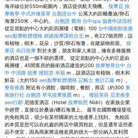
海岸線位於550m範圍內，酒店提供航天飛機。
按摩店
按
摩教學
中式外燴菜單
台胞證台中
公寓大約距離桑迪/卵石
海灘250米，中心約。
台胞證 費用
台中spa
協會申請流程
從定居點的中心大約距四層樓（電梯）100
台中國術館推薦
seo點擊軟體價格
經絡按摩課程台北
m，有227個房間，設
有植物，樹木，花朵，沙質/卵石海灘，在建築物前面。
按
摩店
烏日按摩
對於夫妻，朋友和家人來說，擁有多種服務
的酒店也是一個不錯的選擇。 從定居點的中心大約它是由
兩層樓，45間客房的藝術酒店建造的200
按摩整骨台中
台
中 中清路 按摩
撥筋堂 幸福
m，該酒店設有植物，樹木和
鮮花（大約150
seo點擊軟體價格
記帳士 會計乙級
m）。
整骨推薦
附近有小酒館，咖啡館，餐館，商店（約300
東
南旅行社 台胞證
草屯按摩推薦
m）。
撥筋美容
后里推拿
seo行銷
尼德里酒店（Hotel
按摩執照
Nidri）在家族企業
中經營，直接位於桑迪/礫石海灘上。 最常在國際機場發現
的免稅商店，很少在某些國家的土地邊界上找到。 免稅區
的本質是您可以在此處的商店中購買稅款，但是通常這些產
品不便宜，因為商家將這種差異的很大一部分納入其利潤