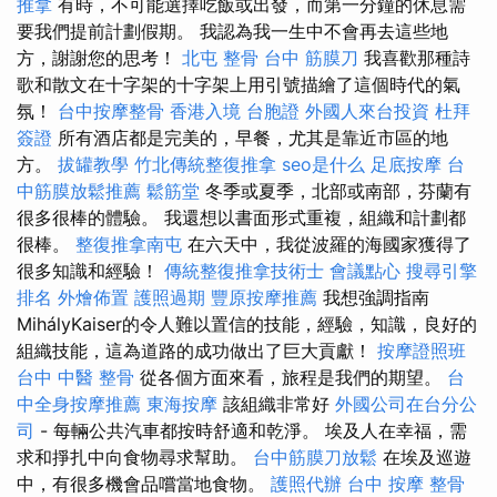
推拿
有時，不可能選擇吃飯或出發，而第一分鐘的休息需
要我們提前計劃假期。 我認為我一生中不會再去這些地
方，謝謝您的思考！
北屯 整骨
台中 筋膜刀
我喜歡那種詩
歌和散文在十字架的十字架上用引號描繪了這個時代的氣
氛！
台中按摩整骨
香港入境 台胞證
外國人來台投資
杜拜
簽證
所有酒店都是完美的，早餐，尤其是靠近市區的地
方。
拔罐教學
竹北傳統整復推拿
seo是什么
足底按摩
台
中筋膜放鬆推薦
鬆筋堂
冬季或夏季，北部或南部，芬蘭有
很多很棒的體驗。 我還想以書面形式重複，組織和計劃都
很棒。
整復推拿南屯
在六天中，我從波羅的海國家獲得了
很多知識和經驗！
傳統整復推拿技術士
會議點心
搜尋引擎
排名
外燴佈置
護照過期
豐原按摩推薦
我想強調指南
MihályKaiser的令人難以置信的技能，經驗，知識，良好的
組織技能，這為道路的成功做出了巨大貢獻！
按摩證照班
台中 中醫 整骨
從各個方面來看，旅程是我們的期望。
台
中全身按摩推薦
東海按摩
該組織非常好
外國公司在台分公
司
- 每輛公共汽車都按時舒適和乾淨。 埃及人在幸福，需
求和掙扎中向食物尋求幫助。
台中筋膜刀放鬆
在埃及巡遊
中，有很多機會品嚐當地食物。
護照代辦
台中 按摩 整骨