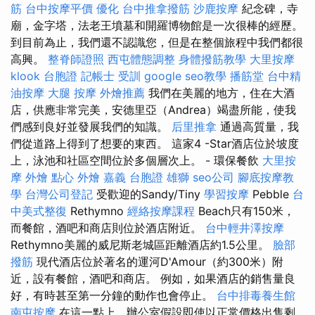
筋
台中按摩平價
優化
台中推拿撥筋
沙鹿按摩
紀念碑，寺
廟，金字塔，法老王墳墓和開羅博物館是一次很棒的經歷。
到目前為止，我們還不認識您，但是在整個旅程中我們都很
高興。
整脊師證照
西屯體態調整
身體撥筋教學
大里按摩
klook 台胞證
記帳士 受訓
google seo教學
播筋堂
台中精
油按摩
大腿 按摩
外燴推薦
我們在美麗的地方，住在大酒
店，供應非常完美，安德里亞（Andrea）竭盡所能，使我
們感到良好並發展我們的知識。
后里推拿
通過高質量，我
們從道路上得到了想要的東西。 這家4 -Star酒店位於坡度
上，泳池和社區空間位於多個層次上。 - 環保餐飲
大里按
摩
外燴 點心
外燴 嘉義
台胞證 雄獅
seo公司
腳底按摩教
學
台灣公司登記
受歡迎的Sandy/Tiny
學習按摩
Pebble
台
中美式整復
Rethymno
經絡按摩課程
Beach只有150米，
而餐館，酒吧和商店則位於酒店附近。
台中輕井澤按摩
Rethymno美麗的威尼斯老城區距離酒店約1.5公里。
臉部
撥筋
現代酒店位於著名的運河D'Amour（約300米）附
近，設有餐館，酒吧和商店。 例如，如果酒店的銷售量良
好，有時甚至第一分鐘的動作也會停止。
台中排毒養生館
南屯按摩
在這一點上，辦公室假設即使以正常價格出售剩