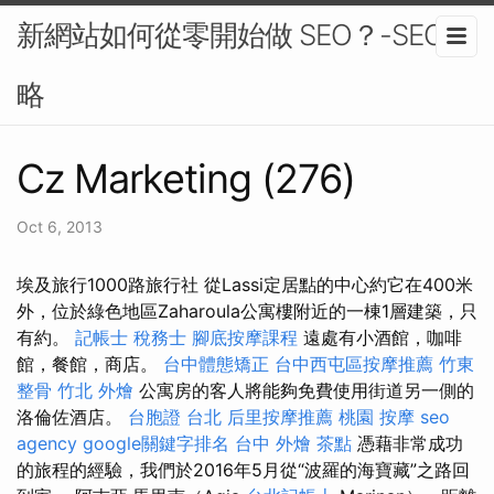
新網站如何從零開始做 SEO？-SEO策
略
Cz Marketing (276)
Oct 6, 2013
埃及旅行1000路旅行社 從Lassi定居點的中心約它在400米
外，位於綠色地區Zaharoula公寓樓附近的一棟1層建築，只
有約。
記帳士 稅務士
腳底按摩課程
遠處有小酒館，咖啡
館，餐館，商店。
台中體態矯正
台中西屯區按摩推薦
竹東
整骨
竹北 外燴
公寓房的客人將能夠免費使用街道另一側的
洛倫佐酒店。
台胞證 台北
后里按摩推薦
桃園 按摩
seo
agency
google關鍵字排名
台中 外燴 茶點
憑藉非常成功
的旅程的經驗，我們於2016年5月從“波羅的海寶藏”之路回