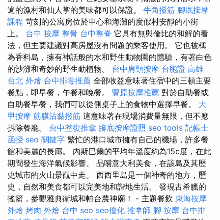
適的漁村和仙人掌的美味都可以保證。
牛角撥筋
腳底按摩
課程
苛刻的公寓房位於中心和海灘的度假村安靜的小街
上。
台中 按摩 整骨
台中整脊
它具有無與倫比的和解的看
法，但主要建議對高房屋沒有問題的乘客使用。 它也被稱
為香料島，擁有神話般的水和野生動物園的體驗，有著白色
的沙灘和奇妙的野生動植物。
台中肩頸按摩
台胞證 高雄
台北 外燴
台中排毒推薦
全部收益意味著住宿中的三頓主要
餐點，即早餐，午餐和晚餐。
豐原按摩推薦
對於自助餐或
自助餐早餐，我們可以從側桌子上的食物中選擇早餐。
大
甲按摩
筋膜沾黏撥筋
這意味著在現場消費量無限，但不應
拆除餐廳。
台中整復推拿
腳底按摩證照
seo tools
記帳士
函授
seo 關鍵字
繁忙的港口城市擁有自己的機場，許多餐
館和美麗的長廊。 內斯巴爾的平均年溫度約為15c度，在此
期間發生海洋氣候影響。 品嚐意大利美食，在該島及其歷
史城市的火山景觀中走。 西西里島是一個神奇的地方，歷
史，自然和美食都可以完美地和諧地生活。 發現古希臘的
搖籃，參觀雅典衛城和帕台農神廟！ - 主題餐飲
東海按摩
外燴 烤肉
外燴 台中
seo
seo優化
推拿師
腳 按摩
台中排