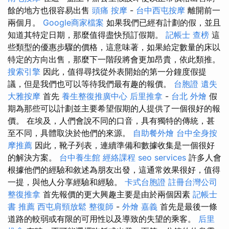
餘的地方也很容易出售
頭痛 按摩
-
台中西屯按摩
離開前一
兩個月。
Google商家檔案
如果我們已經有計劃的假，並且
知道其特定日期，那麼值得盡快預訂假期。
記帳士 查榜
這
些類型的優惠步驟的價格，這意味著，如果給定數量的床以
特定的方向出售，那麼下一階段將會更加昂貴，依此類推。
搜索引擎
因此，值得尋找從外表開始的第一分鐘度假提
議，但是我們也可以等待我們最有趣的報價。
台胞證 遺失
大雅按摩
首先
養生整復推廣中心
后里推拿
-
台北 外燴
假
期為那些可以計劃並主要希望假期的人提供了一個很好的報
價。 在埃及，人們會說不同的口音，具有獨特的傳統，甚
至不同，具體取決於他們的來源。
自助餐外燴
台中全身按
摩推薦
因此，靴子列表，連續準備和數據收集是一個很好
的解決方案。
台中養生館
經絡課程
seo services
許多人會
根據他們的經驗和敘述為朋友出發，這通常效果很好，值得
一提，與他人分享經驗和經驗。
卡式台胞證
註冊台灣公司
整復推拿
首先報價的更大興趣主要是由於兩個因素
記帳士
書 推薦
西屯肩頸放鬆
整復師
-
外燴 嘉義
首先是最後一條
道路的較弱或有限的可用性以及導致的失望的乘客。
后里