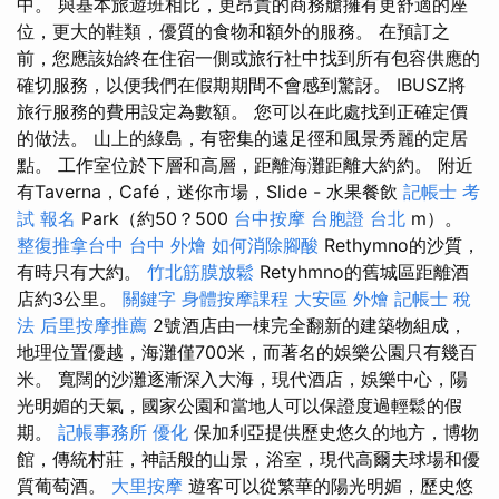
中。 與基本旅遊班相比，更昂貴的商務艙擁有更舒適的座
位，更大的鞋類，優質的食物和額外的服務。 在預訂之
前，您應該始終在住宿一側或旅行社中找到所有包容供​​應的
確切服務，以便我們在假期期間不會感到驚訝。 IBUSZ將
旅行服務的費用設定為數額。 您可以在此處找到正確定價
的做法。 山上的綠島，有密集的遠足徑和風景秀麗的定居
點。 工作室位於下層和高層，距離海灘距離大約約。 附近
有Taverna，Café，迷你市場，Slide - 水果餐飲
記帳士 考
試 報名
Park（約50？500
台中按摩
台胞證 台北
m）。
整復推拿台中
台中 外燴
如何消除腳酸
Rethymno的沙質，
有時只有大約。
竹北筋膜放鬆
Retyhmno的舊城區距離酒
店約3公里。
關鍵字
身體按摩課程
大安區 外燴
記帳士 稅
法
后里按摩推薦
2號酒店由一棟完全翻新的建築物組成，
地理位置優越，海灘僅700米，而著名的娛樂公園只有幾百
米。 寬闊的沙灘逐漸深入大海，現代酒店，娛樂中心，陽
光明媚的天氣，國家公園和當地人可以保證度過輕鬆的假
期。
記帳事務所
優化
保加利亞提供歷史悠久的地方，博物
館，傳統村莊，神話般的山景，浴室，現代高爾夫球場和優
質葡萄酒。
大里按摩
遊客可以從繁華的陽光明媚，歷史悠