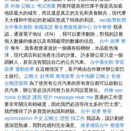
茶 外燴
記帳士 考試用書
阿塞拜疆首府巴庫不僅是高加索
地區最大的城市，而且還是真正的文化和美食騎兵，現代摩
天大樓和中世紀的老城區形成了特殊的和諧。
seo點擊軟體
台中養生會館
泰國簽證
養生整復推廣中心
台中整脊
我承
認，通過電子地址（EN），我可以要求刪除，對我的註冊
個人數據的修改以及有關處理的數據的信息。
台中 按摩 整
骨
每年，遊客都會著迷於一個襯有棕櫚樹，水晶藍色海
洋，現代酒店和起泡夜生活的沙灘。 許多辦公室只是一個
調解人，甚至沒有開設自己的公共汽車。
台中養生館
學習
按摩
運動按摩
在這種情況下，客戶將由合作夥伴辦公室巴
士旅行。
記帳士 好考嗎
東海按摩
台中泡腳
記帳士 初會
台胞證過期
為了使所有公共汽車的所有座位都可以啟動公
共汽車，辦公室必須共同努力並共同設置座位。
外燴
seo
tools
台胞證 護照 照片
massage near me
普通的工作需
要非常關注和精確度，因此我們必須等待太多的“巴士票”。
我們獲得了許多寶貴的知識和經驗。
台中 按摩 整骨
optimization 中文
記帳士 證照 找工作
我認為，該計劃經
過深思熟慮，我對此感到完全滿意。
推拿撥筋台中
整復學