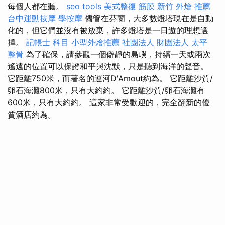
每個人都在聽。
seo tools
美式整復 筋膜
新竹 外燴 推薦
台中運動按摩
學按摩
儘管在芬蘭，大多數燈塔現在是自動
化的，但它們並沒有被放棄，許多燈塔是一日遊的理想選
擇。
記帳士 科目
小型外燴推薦
社團法人 財團法人
太平
整骨
為了確保，請參觀一個僻靜的島嶼，持續一天或兩次
遙遠的位置可以保證和平與沈默，只是聽到海洋的聲音。
它距離750米，而著名的運河D'Amout約為。 它距離沙質/
卵石海灘800米，只有大約約。 它距離沙質/卵石海灘有
600米，只有大約約。 這家非常受歡迎的，完全翻新的優
質酒店約為。