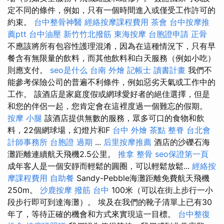
定不同的條件，例如，只有一個時間進入或僅受工作許可的
約束。
台中整骨神醫
經絡按摩課程費用
茶會
台中按摩推
薦ptt
台中油壓
新竹竹北撥筋
東海按摩
台胞證申請
正骨
不應該將所有包容性護理混淆，因為在這種情況下，只有早
餐含有無限量的飲料，而其他飲料和白天服務（例如小吃）
則應支付。
seo是什么
台南 外燴
記帳士 讀書計畫
我們不
能參考保險公司的普遍不利條件，例如惡劣天氣或工作中的
工作。 該酒店是家庭度假或網球愛好者的絕佳選擇，但是
和您的伴侶一起，您肯定會在這裡度過一個難忘的假期。
按摩 小腿
該酒店提供無數的服務，眾多可口的食物和飲
料，22個網球場，幻燈片和F
台中 外燴 茶點
整脊
台北會
計師事務所
台胞證 過期
...
后里按摩推薦
酒店的沙礫石海
灘距離連續航天飛機2.5公里。
推拿 整骨
seo保證第一頁
成年客人是一個安靜而輕鬆的圓圈，可以輕鬆放鬆...
經絡按
摩課程費用
自助餐
Sandy-Pebble海灘距離免費航天飛機
250m。
沙鹿按摩
撥筋 台中
100米（可以在街上步行一小
段步行即可到達海灘）。 埃及在我們的靴子清單上已有30
年了，等待正確的機會和方式來實現這一目標。
台中整復