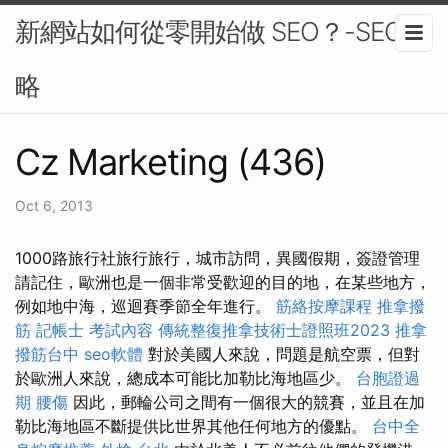
新網站如何從零開始做 SEO？-SEO策
略
Cz Marketing (436)
Oct 6, 2013
1000路旅行社旅行旅行，城市訪問，異國假期，簽證管理
請記住，歐洲也是一個非常受歡迎的目的地，在某些地方，
例如地中海，巡迴賽季節全年進行。
筋絡按摩課程
推拿撥
筋
記帳士 考試內容
傳統整復推拿技術士證照班2023
推拿
撥筋台中
seo軟體
對於美國人來說，問題是航空票，但對
於歐洲人來說，總成本可能比加勒比海地區少。
台胞證過
期
腰傷
因此，郵輪公司之間有一個很大的競賽，並且在加
勒比海地區不斷提供比世界其他任何地方的優點。
台中全