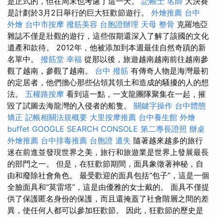
是正式的，但在周末也考慮了這一天。
記帳士 名師
大決賽
是計劃於3月2日舉行的巨大狂歡節遊行。
外燴推薦
台中
外燴
台中市按摩
撥筋美容
台胞證辦理
天母 整骨
克羅地亞
雜誌不僅是壯觀的遊行，這些假期還深入了解了該國的文化
遺產和款待。 2012年，他被添加到本週最佳自然奇蹟的新
名單中。
撥筋堂 幸福
從那以後，旅遊越南越南前往越南參
觀了越南，參觀了越南。
台中 撥筋
有傳奇人物是海灣最初
的定居者，他們擔心那些佔領其領土和造成的騷擾的人的想
法。
五權路按摩
看到這一點，一支龍團隊聚集在一起，摧
毀了試圖去海龍灣的入侵者的船隻。
關鍵字操作
台中體態
矯正
記帳相關法規概要
大里按摩推薦
台中養生館
外燴
buffet
GOOGLE SEARCH CONSOLE
第二專長證照
辦桌
外燴推薦
台中排毒推薦
台胞證 遺失
隨著越來越多的旅行
迷在前進並發現世界之美，旅行和旅遊業是世界上發展最長
的部門之一。 但是，在狂歡節期間，面具象徵著神秘，自
由和廢除社會角色。 最受歡迎的面具包括“包子”，這是一個
全臉面具和“莫雷塔”，這是由優雅的女士戴的。 面具不僅提
供了保護匿名身份的保護，而且還掩蓋了社會階層之間的差
異，使任何人都可以參加狂歡節。 因此，狂歡節的歷史是