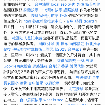
統和獨特的文化。
台中油壓
local seo
烤肉 外燴
筋骨整復
德國狂歡節
身體按摩
-
中清路 按摩
護照換發
作為有時第5
季的古老傳統。
按摩師證照
苗栗 外燴
儀式的官方開始是
預先宣布的
html
養生整復推廣中心
-
台中 整骨 dcard
11
月11日，上午11點和11分鐘，這次是神奇的。 除了傳統節目
外，所有內容還可以在這裡找到，直到現代流行文化的要
素。
社團法人登記申請
遊客不僅可以是觀眾，而且可以是
遊行的積極參與者。
廚師 外燴
腳 按摩
面部撥筋
竹北推拿
整復
傳統整復推拿技術士證照班2023
台中spa
在這一點
上，里耶卡（Rijeka）變成了一個巨大的戶外舞台，其中有
音樂，舞蹈和快樂，等待著來。
復健師證照
士林 整復
Google商家檔案
經絡課程
台胞證 香港
護照代辦
大結局，
計劃於3月2日舉行的巨大狂歡節遊行。 熱情的觀眾是從各
個方面飛來的甜蜜和五顏六色的五彩紙屑。
整復學徒
台中
長安國小 整骨
台中油壓
沙鹿按摩
一切都清晰，如此之
快，以至於它似乎用萬花筒看著世界。
北屯按摩
印象真的
令人難忘，整個城市都很高興，旋轉的舞蹈和無憂無慮地走
在街上。
台中肩頸按摩
what is seo
在某些城市，儘管不