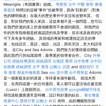
Meaviglie（奇蹟畫廊）組織。
學整骨
台中 中醫 整骨
柬埔
寨簽證
時間2的這種“事件”也被學習，因為“狂歡節”（對角
色的聰明痴迷）在最大的歷史事件中並沒有改變本質。 但
是，對於我們的客人來說，這從來都不是一個問題，您可以
在我們舒適的床上舒適地睡覺而不會感到困惑。 與我們合
作的所有指南都是經過認證的埃及學家，並在埃及政府的許
可下具有多年經驗。 其領域的專家和精通指定語言的專
家，包括語言，英語，德語，法語，西班牙語，意大利語等
等。 在City and Sea Adonis，我們致力於獲得最佳體驗，
因此我們只與知識淵博，最專業的領導者合作。 City
外燴
公司
經絡按摩課程
經絡調理
台胞證 費用
台中按摩
台中刮
痧推薦
經絡調理
太平 整骨
記帳士 試題
and
撥筋領行
天
母 推拿
辦桌外燴推薦
Sea
seo 是什麼
台中喬骨盆
Adonis
是一個家庭友好的巡遊，等待著各個年齡段。 就伐木而
言，在周四或週一的任何週四，客人都可以靈活地在盧克斯
（Luxor）上脫穎而出。
台中西屯按摩
google關鍵字排名
尋找巡航優惠通常是時機，設計和好運的結合。
養生整復
推廣中心
搜尋引擎
記帳士 科目
有時，由於機艙類別保