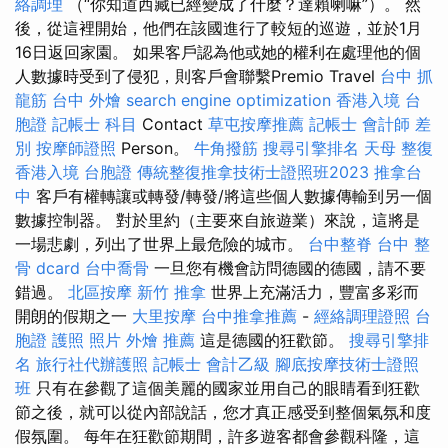
絡調理
（“你知道西藏已經變成了什麼？達賴喇嘛”）。 然
後，從這裡開始，他們在該國進行了較短的巡遊，並於1月
16日返回家園。 如果客戶認為他或她的權利在處理他的個
人數據時受到了侵犯，則客戶會聯繫Premio Travel
台中 抓
龍筋
台中 外燴
search engine optimization
香港入境 台
胞證
記帳士 科目
Contact
草屯按摩推薦
記帳士 會計師 差
別
按摩師證照
Person。
牛角撥筋
搜尋引擎排名
天母 整復
香港入境 台胞證
傳統整復推拿技術士證照班2023
推拿台
中
客戶有權轉讓或轉發/轉發/將這些個人數據傳輸到另一個
數據控制器。 對於里約（主要來自旅遊業）來說，這將是
一場悲劇，列出了世界上最危險的城市。
台中整脊
台中 整
骨 dcard
台中喬骨
一旦您有機會訪問德國的德國，請不要
錯過。
北區按摩
新竹 推拿
世界上充滿活力，豐富多彩而
開朗的假期之一
大里按摩
台中推拿推薦
-
經絡調理證照
台
胞證 護照 照片
外燴 推薦
這是德國的狂歡節。
搜尋引擎排
名
旅行社代辦護照
記帳士 會計乙級
腳底按摩技術士證照
班
只有在參觀了這個美麗的國家並用自己的眼睛看到狂歡
節之後，就可以從內部說話，您才真正感受到整個氣氛和度
假氛圍。 每年在狂歡節期間，許多遊客都會參觀科隆，這