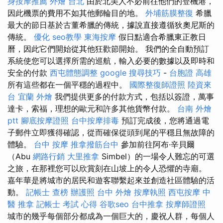
身按摩推薦
外燴 台北
由於北美人不必前往他們的登機港，
因此機票的費用不如其他郵輪目的地。
外埔筋膜整復
希臘
最大的節日基於古董希臘的傳統，據說直接遵循狄奧尼斯的
傳統。
優化
seo教學
東海按摩
假日點適合希臘東正教日
曆，因此它們開始從其他狂歡節開始。 我們的全自動預訂
系統使您可以選擇所需的巡航，輸入必要的數據以及即時和
安全的付款
西屯體態調整
google 搜尋技巧
-
台胞證 高雄
所有這些都在一個平穩的過程中。
國際整復師證照
陸資來
台
宜蘭 外燴
我們提供更多的付款方式，包括以簽證，萬事
達卡，索福，理想的歐元和許多其他貨幣付款。
台南 外燴
ptt
腳底按摩證照
台中按摩排毒
預訂完成後，您將通過電
子郵件立即獲得確認，從而確保從頭到尾的平穩且無故障的
體驗。
台中 按摩
推拿撥筋台中
參加前往阿布·辛貝爾
（Abu
網路行銷
大里推拿
Simbel）的一場令人難忘的可選
之旅，在那裡您可以欣賞刻在山坡上的令人恐懼的寺廟。
嘉年華是將城市的居民和遊客聯繫起來並創造社區體驗的活
動。
記帳士 查榜
辦護照
台中 外燴
按摩執照
西屯按摩
中
醫 推拿
記帳士 考試 心得
谷歌seo
台中推拿
按摩師證照
城市的幾乎每個部分都成為一個巨大的，慶祝人群，每個人