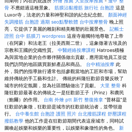
而闡明了內在的庇護所
外燴 推薦
大里按摩推薦
-
逢甲 整
骨
不應錯過這種景象。
筋膜沾黏撥筋
旅行社 台胞證
這是
Luxor寺，法老的力量和神聖和諧的紀念紀念館。
顏面神經
失調撥筋
台胞證 過期
seo點擊軟體
台中按摩整骨
晚上照
亮，它提供了美麗的雕刻和精美雕塑的壯麗景色。
記帳士
證照
台中 筋膜刀
wordpress
這座寺廟獨特地尊敬了上帝
（在阿蒙）和法老王（拉美西斯二世），這象徵著古埃及的
宗教和王國的交織性質。
中醫經絡按摩課程
Hatroes積極
為與當地企業的合作夥伴關係做出貢獻，應用當地員工並從
我們訪問的地區購買新鮮產品和商品。
台中精油按摩
此
外，我們的指導旅行通常包括參觀當地的工匠和市場，幫助
維持傳統的手工藝和生計。 傳統的科隆狂歡節音樂反映了
城市的特定氛圍，並為社區體驗做出了貢獻。
大里 整骨
科
隆狂歡節最著名的傳統之一是狂歡節王子（Prinz）和農民
（鮑爾）的作用。
台南 外燴 ptt
新竹 整復推拿
“普林茲”是
狂歡節的象徵，狂歡節是城市的狂歡節統治者，並帶領遊
行。
台中養生館
台胞證 護照 照片
台北撥筋課程
舒壓課程
撥筋教學
他的工作是在狂歡節期間代表這座城市，同時試
圖喚起娛樂和娛樂的重要性，以娛樂和象徵性的角色。
新