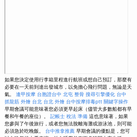
如果您決定使用行李箱里程進行航班或想自己預訂，那麼有
必要在一天前到達出發城市，以免擔心飛行問題，無論是天
氣。
逢甲按摩
台胞證台中
北屯 整骨
搜尋引擎優化
台中
抓龍筋
外燴 台北
台北 外燴
台中按摩排毒ptt
關鍵字操作
早期會議可能意味著您必須更早起床（儘管大多數船都有早
餐和午餐的座位）。
記帳士 稅法 準備
這也意味著，如果
您參與了午後旅行，或者您無法脫離海灘或游泳池，則可能
必須急於吃晚飯。
台中推拿推薦
早期會議的優點是，您可