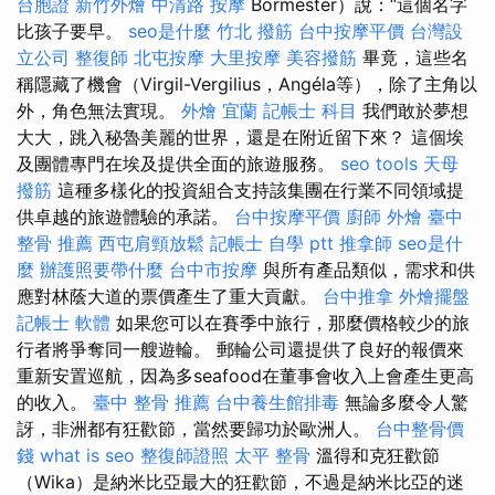
台胞證
新竹外燴
中清路 按摩
Bormester）說：“這個名字
比孩子要早。
seo是什麼
竹北 撥筋
台中按摩平價
台灣設
立公司
整復師
北屯按摩
大里按摩
美容撥筋
畢竟，這些名
稱隱藏了機會（Virgil-Vergilius，Angéla等），除了主角以
外，角色無法實現。
外燴 宜蘭
記帳士 科目
我們敢於夢想
大大，跳入秘魯美麗的世界，還是在附近留下來？ 這個埃
及團體專門在埃及提供全面的旅遊服務。
seo tools
天母
撥筋
這種多樣化的投資組合支持該集團在行業不同領域提
供卓越的旅遊體驗的承諾。
台中按摩平價
廚師 外燴
臺中
整骨 推薦
西屯肩頸放鬆
記帳士 自學 ptt
推拿師
seo是什
麼
辦護照要帶什麼
台中市按摩
與所有產品類似，需求和供
應對林蔭大道的票價產生了重大貢獻。
台中推拿
外燴擺盤
記帳士 軟體
如果您可以在賽季中旅行，那麼價格較少的旅
行者將爭奪同一艘遊輪。 郵輪公司還提供了良好的報價來
重新安置巡航，因為多seafood在董事會收入上會產生更高
的收入。
臺中 整骨 推薦
台中養生館排毒
無論多麼令人驚
訝，非洲都有狂歡節，當然要歸功於歐洲人。
台中整骨價
錢
what is seo
整復師證照
太平 整骨
溫得和克狂歡節
（Wika）是納米比亞最大的狂歡節，不過是納米比亞的迷