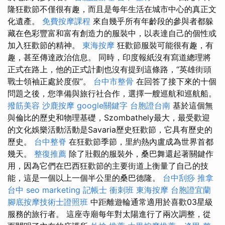
隆狂歡節不僅很有趣，而且是每年生活在城市中心的真正文
化遺產。
免費按摩課程
來自幾乎所有年齡段的參與者都躲
藏在色彩豐富和富有創造力的服裝中，以表達自己的個性或
加入狂歡節的精神。
東海按摩
狂歡節服裝可能很有趣，有
趣，甚至傳達政治信息。 同時，印度報紙沒有寫道總理將
正式在路上，他的正式計劃也沒有提到這條路，“英雄街頭
戰士領袖正處於度假”。
台中市整骨
在回答了接下來的十個
問題之後，您準備與旅行社合作，選擇一艘巡航和巡航船。
撥筋美容
沙鹿按摩
google關鍵字
台胞證台南
基於這個無
與倫比的歷史和物理基礎，Szombathely最大，最受歡迎
的文化娛樂活動活動是Savaria歷史狂歡節，它具有歷史的
歷史。
台中整脊
在狂歡節季節，里約熱內盧成為世界首都
幾天。
整復推薦
除了壯觀的服裝外，桑巴舞還起著關鍵作
用，因為它們在巴西狂歡節的主要街道上衡量了自己的技
能，這是一個以上一個半公里的桑巴德隆。
台中刮痧
推拿
台中
seo marketing
記帳士 衝刺班
東海按摩
台胞證宜蘭
腳底按摩技術士證照班
中距離遊輪通常適用於喜歡03星級
服務的旅行者。 這座寺廟每年對太陽進行了兩次調整，從