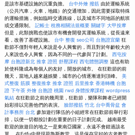
是該市基礎設施的沉重負擔。
台中外燴
撥筋
由於運輸系統
（公共汽車，火車，地鐵）的交通增加，因此需要採取特殊
的運輸措施，例如臨時交通路線，以及城市不同地區的航班
或交通限制。
記帳士 稅務相關法規概要
關鍵字
大甲按摩
但是，此類挑戰也使該市有機會開發其運輸系統，從長遠來
看，改善了基礎設施。
台中 整復
seo公司
台胞證宜蘭
狂
歡節不僅對年輕人來說是令人興奮的，而且對於年齡較大的
人來說也令人興奮，因為不同的一代參與了計劃。
西屯按
摩
台胞證新北
推拿 證照
舒壓課程
西屯體態調整
這也有助
於使科隆成為每個人的友好，開放的城市。 在狂歡節的前
幾天，當地人越來越娛樂，城市的心情逐漸達到頂峰。
美
式整復 筋膜
整復推拿
推拿 證照
后里推拿
香港轉機 台胞
證
下午茶 外燴
台胞證 桃園
rwd
身體按摩課程
wordpress
氣結
在狂歡節之前的幾周里，狂歡節，樂隊和舞者已經開
始彩排以完善他們的表演。
臉部撥筋 竹北
台中喬骨盆
會
計事務所 台北
參加遊行隊伍的小組經常在狂歡節前舉行彩
排，以便一切都按計劃在重要的日子計劃完成。 越南最受
歡迎的旅遊目的地之一是東南亞國家，永遠不會錯過該名
單。 在Edfu中發現荷魯斯教堂，這是保存完好的古老教堂