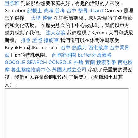
證照班
對於那些想要家庭友好，有趣的活動的人來說，
Samobor
記帳士 高考 普考
台中 整骨 dcard
Carnival是理
想的選擇。
大里 整骨
在狂歡節期間，威尼斯舉行了各種藝
術和文化活動。 在歷史悠久的市中心散步時，我們以東方
魅力感動了我們。
法人定義
我們發現了Kyrenia大門和威尼
斯牆。
推拿 證照
撥筋筆
我們還可以在休閒時期享受
BüyukHan和Kurmarcilar
台中 筋膜刀
西屯按摩
台中喬骨
盆
Han的特殊氛圍。
台胞證桃園
buffet外燴價格
GOOGLE SEARCH CONSOLE
外燴 宜蘭
搜索引擎
西屯按
摩
養生整復推廣中心
外國人成立公司
參觀了最重要的景點
後，我們可以在業餘時間分別了解雙方（希臘和土耳其
人）。