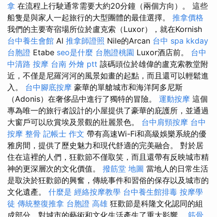
拿
在流程上行駛通常需要大約20分鐘（兩個方向）。 這些
船隻是與家人一起旅行的大型團體的最佳選擇。
推拿價格
我們的主要寄宿場所位於盧克索（Luxor），就在Kornish
台中養生會館
Al
推拿師證照
Nile的Arcan
台中 spa
kkday
台胞證
Etabe
seo是什麼
台胞證桃園
Luxor酒店前。
台中
中清路 按摩
台南 外燴 ptt
該碼頭位於雄偉的盧克索教堂附
近，不僅是尼羅河河的風景如畫的起點，而且還可以輕鬆進
入。
台中腳底按摩
豪華的單艙城市和海洋阿多尼斯
（Adonis）在奢侈品中進行了獨特的冒險。
運動按摩
這個
專為唯一的旅行者設計的小屋提供了豪華的庇護所，並通過
大窗戶可以欣賞埃及景觀的壯麗景色。
台中肩頸按摩
台中
按摩 整骨
記帳士 作文
帶有高速Wi-Fi和高級娛樂系統的優
雅房間，提供了歷史魅力和現代舒適的完美融合。 對於居
住在這裡的人們，狂歡節不僅取笑，而且還帶有反映城市精
神的更深層次的文化價值。
撥筋堂 地圖
當地人的日常生活
是取決於狂歡節的興奮，傳統事件和習俗的保存以及城市的
文化遺產。
什麼是
經絡按摩教學
台中養生館排毒
按摩學
徒
傳統整復推拿
台胞證 高雄
狂歡節是科隆文化認同的組
成部分，對城市的藝術和文化生活產生了重大影響。
筋骨