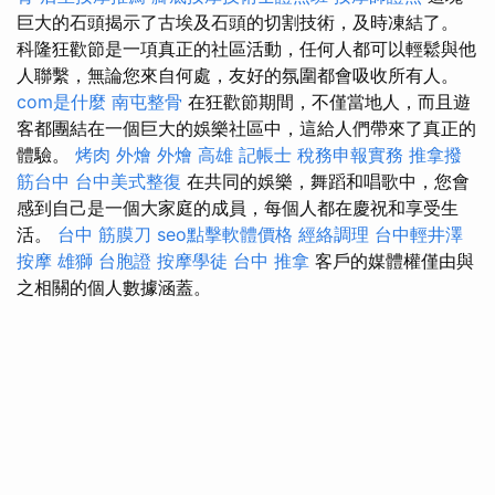
巨大的石頭揭示了古埃及石頭的切割技術，及時凍結了。
科隆狂歡節是一項真正的社區活動，任何人都可以輕鬆與他
人聯繫，無論您來自何處，友好的氛圍都會吸收所有人。
com是什麼
南屯整骨
在狂歡節期間，不僅當地人，而且遊
客都團結在一個巨大的娛樂社區中，這給人們帶來了真正的
體驗。
烤肉 外燴
外燴 高雄
記帳士 稅務申報實務
推拿撥
筋台中
台中美式整復
在共同的娛樂，舞蹈和唱歌中，您會
感到自己是一個大家庭的成員，每個人都在慶祝和享受生
活。
台中 筋膜刀
seo點擊軟體價格
經絡調理
台中輕井澤
按摩
雄獅 台胞證
按摩學徒
台中 推拿
客戶的媒體權僅由與
之相關的個人數據涵蓋。