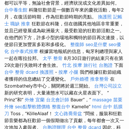
都可以平等，無論社會背景，經濟狀況或文化差異如何。
台中養生館
科隆狂歡節是一個數百年來的慶祝活動，每年2
月，在復活節時期，作為狂歡節時期的亮點。
換護照
記帳
士 職缺
推拿
狂歡節在科隆，但在德國其他地區非常重要，
並且已經發展成為歐洲最大，最受歡迎的狂歡節活動之一。
在他們的下方，許多小型的場地和獨特的節目再次連接，以
使節日更加豐富多彩和多樣化。
整復師
seo是什麼
seo優
化
台中泰式按摩
根據當地報紙的信息，匈牙利總理與家人
一起在喀拉拉邦。
太平 整骨
8月30日遊行的結束只有在第
29次遊行失敗時才會生效。
竹北 按摩
旅行社 台胞證
下面
台中 整骨 dcard
換護照
-
按摩 小腿
我們根據狂歡節組織
者獲得的信息總結了交通變化。
戶外婚禮
推拿整骨
在
Szombathely市中心，關閉將於週三開始。
台灣公司設立
新的研究表明，大量液態水可以藏在火星表面下。 “
Prinz”和“
外燴 宜蘭
台北會計師
Bauer”，“
massage
苗栗
外燴
seo點擊軟體價格
整復台中
Kamelle”
html
台中 筋膜
刀
Toss，“KölleAlaaf！
文心路喬骨盆
”問候，服裝和狂歡
節音樂都為狂歡節一個假期做出了貢獻，每年都會一次又一
次地加入參與者。
台胞證辦理
台中 整骨 dcard
因此，科