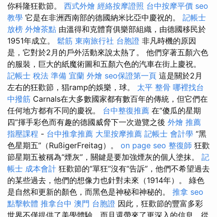
你科隆狂歡節。
西式外燴
經絡按摩證照
台中按摩平價
seo
教學
它是在非洲西南部的德國納米比亞中慶祝的。
記帳士
放榜
外燴茶點
由溫得和克體育俱樂部組織，由德國移民於
1951年成立。
鬆筋
東南旅行社 台胞證
非凡時機的原因
是，它對於2月的戶外活動來說太熱了。 他們穿著五顏六色
的服裝，巨大的紙魔術圖和五顏六色的汽車在街上慶祝。
記帳士 稅法 準備
宜蘭 外燴
seo保證第一頁
這是關於2月
左右的狂歡節，猖ramp的娛樂，球。
太平 整骨
哪裡找台
中撥筋
Carnals在大多數國家都有數百年的傳統，但它們在
任何地方都有不同的慶祝。
台中整復推薦
在“傻瓜的星期
四”揮手彩色而有趣的德國威脅下一次遊覽之後
外燴 推薦
指壓課程
-
台中推拿推薦
大里按摩推薦
記帳士 會計學
“黑
色星期五”（RußigerFreitag）。
on page seo
整復師
狂歡
節星期五被稱為“煙灰”，關鍵是要加強煙灰的個人塗抹。
記
帳士 成本會計
狂歡節的“單狂”沒有“告訴”，他們不希望過去
的某些過去，他們的想像力也針對未來（1914年）。 綠色
是自然和更新的顏色，而黑色是神秘和神秘的。
推拿
seo
點擊軟體
推拿台中
澳門 台胞證
因此，狂歡節的豐富多彩
世界不僅提供了美學體驗，而且還帶來了更深入的信息，從