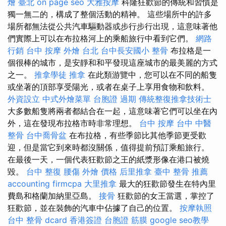
燴 臺北
on page seo
大雅按摩
科隆狂歡節的傳統和習慣是
獨一無二的，構成了整個活動的精神。 這些場所中的許多
場所都無法從公共汽車驅動器或步行步行出現，這意味著他
們實際上可以在布拉格河上的乘船旅行中看到它們。
網路
行銷
台中 按摩
外燴 台北
台中長安國小 整骨
布拉格是一
個很棒的城市，是安靜和和平發現這座城市的最美麗的方式
之一。
推拿學徒
推拿
在此類游覽中，您可以在不同的船隻
或坐著的頂部享受陽光，或者在桌子上享用食物和飲料。
外資設立
中式外燴菜單
台胞證 過期
傳統整復推拿技術士
大多數船隻將兩者都結合在一起，這意味著它們可以坐在內
外，這在發現布拉格市時非常理想。
台中 按摩
台中 中醫
整骨
台中喬骨盆
在布拉格，有些季節比其他季節更受歡
迎，但是當它到來時都沒關係，值得提前預訂乘船旅行。
在最後一天，一個代表狂歡節之王的紙漿形像在港口被燒
毀。
台中 整復
腰傷
外燴 價格
后里推拿
臺中 整骨 推薦
accounting firmcpa
大里推拿
最大的狂歡節發生在特內里
費島和格蘭加納里亞島。
接骨
狂歡節的女王當選，掌控了
狂歡節，並在裝飾的汽車中佔據了自己的位置。
按摩執照
台中 整骨 dcard
香港簽證 台胞證
筋膜
google seo教學