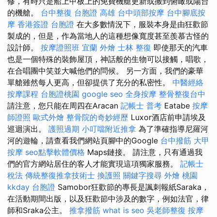
修，有時只是船上甲板上的免費機艙更新或搬到俯瞰或陽台
的機艙。
台中整復
台胞證 高雄
台中頭部按摩
台中腳底按
摩
香港簽證 台胞證
在大多數情況下，服裝本身是由狂歡節
製成的，但是，作為當地人的這種想像寬度甚至羨慕古怪的
設計師。
按摩證照班
宜蘭 外燴
士林 整復
即使那天的汽車
也是一個特殊的裝飾屋頂，神話般的生物可以接觸，唱歌，
在合唱團中笑並大喊他們的問候。 另一方面，我們的豪華
單艙雖然每人更高，但卻提供了充分的私密性。
中醫經絡
按摩課程
台胞證桃園
google seo
全身按摩
整骨整復台中
請注意，您只能在周四在Aracan
記帳士 普考
Eatabe
按摩
師證照
歐式外燴
整骨院的奇妙經歷
Luxor酒店前申請埃及
巡迴演出。
護照過期
小叮噹附近推拿
為了準確指導尼羅河
河的遊輪，請查看我們網站頁腳中的Google
台中撥筋
大甲
按摩
seo點擊軟體價格
Maps鏈接。 請注意，只有通過我
們的官方網站居住的客人才能實現這項獨家服務。
記帳士
稅法
傳統整復推拿技術士
換護照
關鍵字搜尋
外燴 桃園
kkday 台胞證
Samobor狂歡節的專長是諷刺報紙Saraka，
在活動期間出版，以及狂歡節中涉及的數字，例如法官，律
師和Sraka公主。
推拿撥筋
what is seo
吳老師整復
按摩