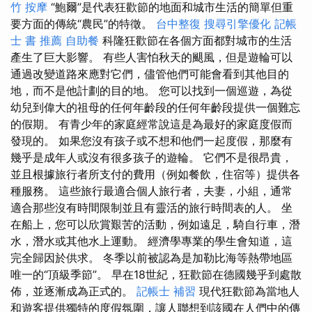
竹 按摩
“鮑爾”是代表狂歡節的地面和城市生活的簡單但重
要方面的傳統“農民”的特徵。
台中整復
搜尋引擎優化
記帳
士 書 推薦
自助餐
科隆狂歡節在各個方面都對城市的生活
產生了巨大影響。 有些人害怕秋天的颶風，但是遊輪可以
通過改變道路來應對它們，儘管他們可能會看到其他目的
地，而不是他計劃的目的地。 您可以找到一個巡遊，為從
幼兒到偉大的祖母的任何年齡段的任何年齡段提供一個難忘
的假期。 有青少年的家庭經常說這是為最好的家庭度假而
發現的。 如果您沒有孩子或不想和他們一起度假，那麼有
幾乎是成年人或沒有很多孩子的遊輪。 它們不是很昂貴，
並且根據旅行者所支付的費用（例如餐飲，住宿等）提供各
種服務。 這些旅行最適合個人旅行者，夫妻，小組，通常
適合那些沒有時間限制並且有靈活的旅行時間表的人。 坐
在船上，您可以欣賞艱苦的活動，例如遠足，騎自行車，潛
水，潛水或其他水上運動。 經濟學專業的學生會知道，這
完全歸因於供求。 冬季以前被認為是加勒比海等熱帶地區
唯一的“頂級季節”。 早在18世紀，狂歡節在德國幾乎到處散
佈，並逐漸成為正式的。
記帳士 補習
現代狂歡節為當地人
和遊客提供獨特的度假氛圍，讓人聯想到該國在人們中的傳