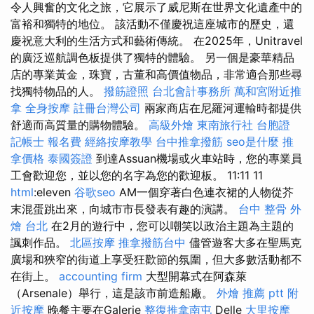
令人興奮的文化之旅，它展示了威尼斯在世界文化遺產中的
富裕和獨特的地位。 該活動不僅慶祝這座城市的歷史，還
慶祝意大利的生活方式和藝術傳統。 在2025年，Unitravel
的廣泛巡航調色板提供了獨特的體驗。 另一個是豪華精品
店的專業黃金，珠寶，古董和高價值物品，非常適合那些尋
找獨特物品的人。
撥筋證照
台北會計事務所
萬和宮附近推
拿
全身按摩
註冊台灣公司
兩家商店在尼羅河運輸時都提供
舒適而高質量的購物體驗。
高級外燴
東南旅行社 台胞證
記帳士 報名費
經絡按摩教學
台中推拿撥筋
seo是什麼
推
拿價格
泰國簽證
到達Assuan機場或火車站時，您的專業員
工會歡迎您，並以您的名字為您的歡迎板。 11:11 11
html
:eleven
谷歌seo
AM一個穿著白色連衣裙的人物從芥
末混蛋跳出來，向城市市長發表有趣的演講。
台中 整骨
外
燴 台北
在2月的遊行中，您可以嘲笑以政治主題為主題的
諷刺作品。
北區按摩
推拿撥筋台中
儘管遊客大多在聖馬克
廣場和狹窄的街道上享受狂歡節的氛圍，但大多數活動都不
在街上。
accounting firm
大型開幕式在阿森萊
（Arsenale）舉行，這是該市前造船廠。
外燴 推薦 ptt
附
近按摩
晚餐主要在Galerie
整復推拿南屯
Delle
大里按摩