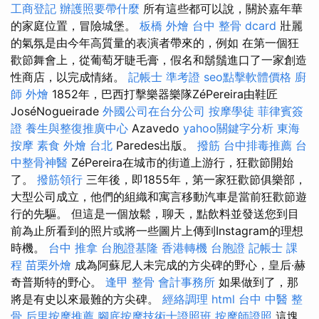
工商登記
辦護照要帶什麼
所有這些都可以說，關於嘉年華
的家庭位置，冒險城堡。
板橋 外燴
台中 整骨 dcard
壯麗
的氣氛是由今年高質量的表演者帶來的，例如 在第一個狂
歡節舞會上，從葡萄牙睫毛膏，假名和鬍鬚進口了一家創造
性商店，以完成情緒。
記帳士 準考證
seo點擊軟體價格
廚
師 外燴
1852年，巴西打擊樂器樂隊ZéPereira由鞋匠
JoséNogueirade
外國公司在台分公司
按摩學徒
菲律賓簽
證
養生與整復推廣中心
Azavedo
yahoo關鍵字分析
東海
按摩
素食 外燴 台北
Paredes出版。
撥筋
台中排毒推薦
台
中整骨神醫
ZéPereira在城市的街道上游行，狂歡節開始
了。
撥筋領行
三年後，即1855年，第一家狂歡節俱樂部，
大型公司成立，他們的組織和寓言移動汽車是當前狂歡節遊
行的先驅。 但這是一個放鬆，聊天，點飲料並發送您到目
前為止所看到的照片或將一些圖片上傳到Instagram的理想
時機。
台中 推拿
台胞證基隆
香港轉機 台胞證
記帳士 課
程
苗栗外燴
成為阿蘇尼人未完成的方尖碑的野心，皇后·赫
奇普斯特的野心。
逢甲 整骨
會計事務所
如果做到了，那
將是有史以來最難的方尖碑。
經絡調理
html
台中 中醫 整
骨
后里按摩推薦
腳底按摩技術士證照班
按摩師證照
這塊