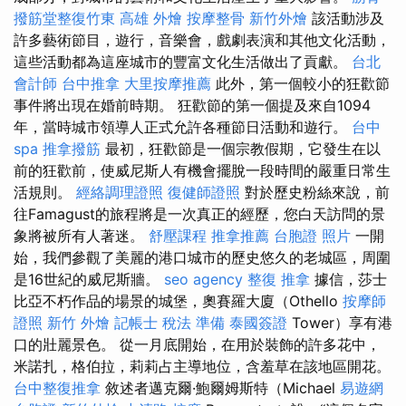
撥筋堂整復竹東
高雄 外燴
按摩整骨
新竹外燴
該活動涉及
許多藝術節目，遊行，音樂會，戲劇表演和其他文化活動，
這些活動都為這座城市的豐富文化生活做出了貢獻。
台北
會計師
台中推拿
大里按摩推薦
此外，第一個較小的狂歡節
事件將出現在婚前時期。 狂歡節的第一個提及來自1094
年，當時城市領導人正式允許各種節日活動和遊行。
台中
spa
推拿撥筋
最初，狂歡節是一個宗教假期，它發生在以
前的狂歡前，使威尼斯人有機會擺脫一段時間的嚴重日常生
活規則。
經絡調理證照
復健師證照
對於歷史粉絲來說，前
往Famagust的旅程將是一次真正的經歷，您白天訪問的景
象將被所有人著迷。
舒壓課程
推拿推薦
台胞證 照片
一開
始，我們參觀了美麗的港口城市的歷史悠久的老城區，周圍
是16世紀的威尼斯牆。
seo agency
整復 推拿
據信，莎士
比亞不朽作品的場景的城堡，奧賽羅大廈（Othello
按摩師
證照
新竹 外燴
記帳士 稅法 準備
泰國簽證
Tower）享有港
口的壯麗景色。 從一月底開始，在用於裝飾的許多花中，
米諾扎，格伯拉，莉莉占主導地位，含羞草在該地區開花。
台中整復推拿
敘述者邁克爾·鮑爾姆斯特（Michael
易遊網