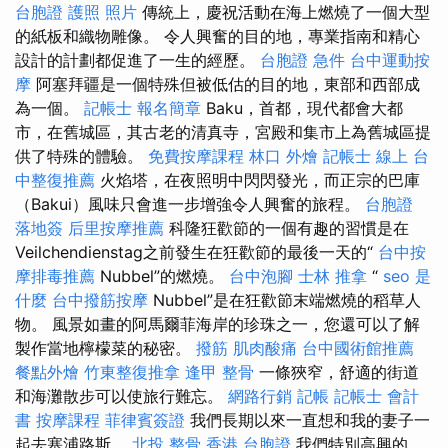
台胞證 護照 照片
傳統上，慶祝活動在海上燃燒了一個大型
的紙板和織物雕像。 令人興奮的目的地，專業指南和精心
設計的計劃都促進了一生的經歷。
台胞證 急件
台中運動按
摩
阿塞拜疆是一個特殊但被低估的目的地，東部和西部成
為一個。
記帳士 報名簡章
Baku，首都，現代都會大都
市，在舊城區，其古老的清真寺，宮殿和集市上為舊城區提
供了特殊的體驗。
免費按摩課程
林口 外燴
記帳士 線上
台
中整復推薦
火焰塔，在夜照明中閃閃發光，而正宗的巴庫
（Bakui）風味只會進一步增強令人興奮的旅程。
台胞證
落地簽
后里按摩推薦
科隆狂歡節的一個有趣的習慣是在
Veilchendienstag之前發生在狂歡節的最後一天的“
台中按
摩排毒推薦
Nubbel”的燃燒。
台中泡腳
士林 推拿
“
seo 是
什麼
台中撥筋按摩
Nubbel”是在狂歡節末端燃燒的稻草人
物。 風景如畫的阿馬爾菲海岸的珍珠之一，您還可以了解
製作當地檸檬菜的秘密。
撥筋
肌肉酸痛
台中國術館推薦
餐點外燴
竹東整復推拿
逢甲 整骨
一條狹窄，舒適的街道
和海灘散步可以使旅行難忘。
網路行銷
記帳
記帳士 會計
書
按摩課程
菲律賓簽證
我們長期以來一直想和我的妻子一
起去塞浦路斯。
北投 整骨
香港 台胞證
我們特別高興的