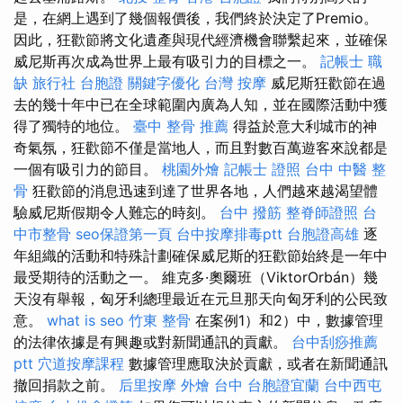
是，在網上遇到了幾個報價後，我們終於決定了Premio。
因此，狂歡節將文化遺產與現代經濟機會聯繫起來，並確保
威尼斯再次成為世界上最有吸引力的目標之一。
記帳士 職
缺
旅行社 台胞證
關鍵字優化
台灣 按摩
威尼斯狂歡節在過
去的幾十年中已在全球範圍內廣為人知，並在國際活動中獲
得了獨特的地位。
臺中 整骨 推薦
得益於意大利城市的神
奇氣氛，狂歡節不僅是當地人，而且對數百萬遊客來說都是
一個有吸引力的節目。
桃園外燴
記帳士 證照
台中 中醫 整
骨
狂歡節的消息迅速到達了世界各地，人們越來越渴望體
驗威尼斯假期令人難忘的時刻。
台中 撥筋
整脊師證照
台
中市整骨
seo保證第一頁
台中按摩排毒ptt
台胞證高雄
逐
年組織的活動和特殊計劃確保威尼斯的狂歡節始終是一年中
最受期待的活動之一。 維克多·奧爾班（ViktorOrbán）幾
天沒有舉報，匈牙利總理最近在元旦那天向匈牙利的公民致
意。
what is seo
竹東 整骨
在案例1）和2）中，數據管理
的法律依據是有興趣或對新聞通訊的貢獻。
台中刮痧推薦
ptt
穴道按摩課程
數據管理應取決於貢獻，或者在新聞通訊
撤回捐款之前。
后里按摩
外燴 台中
台胞證宜蘭
台中西屯