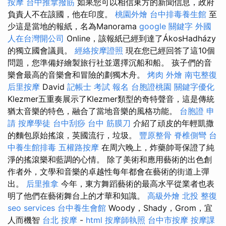
按摩
台中推拿撥筋
如果您可以相信東方的新聞信息，政府
負責人不在該國，他在印度。
桃園外燴
台中排毒養生館
至
少這是當地的報紙，名為Manorama
google 關鍵字
外國
人在台灣開公司
Online，該報紙已經到達了ÁkosHadházy
的獨立國會議員。
經絡按摩證照
現在您已經回答了這10個
問題，您準備好繪製旅行社並選擇沉船和船。 孩子們的音
樂會最高的音樂會和冒險的劃獨木舟。
烤肉 外燴
南屯整復
后里按摩
David
記帳士 考試 報名
台胞證桃園
關鍵字優化
Klezmer五重奏展示了Klezmer類型的奇特聲音，這是傳統
猶太音樂的特色，融合了當地音樂的風格功能。
台胞證 申
請
按摩學徒
台中刮痧
台中 筋膜刀
介紹了頑皮的年輕凱撒
的麵包原始搖滾，英國流行，垃圾。
豐原整骨
脊椎側彎
台
中養生館排毒
五權路按摩
在周六晚上，炸藥帥哥保證了純
淨的搖滾樂和藍調的心情。 除了美術和應用藝術的出色創
作者外，文學和音樂的卓越性每年都會在藝術的街道上彈
出。
后里推拿
今年，東方舞蹈藝術的最高水平從業者也表
明了他們在藝術舞台上的才華和知識。
高級外燴
北投 整復
seo services
台中養生會館
Woody，Shady，Grom，宜
人而機智
台北 按摩
-
html
按摩師執照
台中市按摩
按摩課