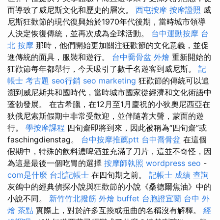
而導致了威尼斯文化和歷史的層次。
西屯按摩
按摩證照
威
尼斯狂歡節的現代復興始於1970年代後期，當時城市領導
人決定恢復傳統，並再次成為全球活動。
台中運動按摩
台
北 按摩
那時，他們開始更加關注狂歡節的文化意義，並促
進傳統的面具，服裝和遊行。
台中喬骨盆
外燴
重新開始的
狂歡節每年都舉行，今天吸引了數千名遊客到威尼斯。
記
帳士 考古題
seo行銷
seo marketing
狂歡節的傳統可以追
溯到威尼斯共和國時代，當時城市國家從經濟和文化術語中
蓬勃發展。 在古希臘，在12月至1月慶祝的小狄奧尼西亞在
狄俄尼索斯假期中非常受歡迎，並伴隨著大聲，蒙面的遊
行。
學按摩課程
四旬齋即將到來，因此被稱為“四旬齋”或
faschingdienstag。
台中按摩推薦ptt
台中喬骨盆
在這個
假期中，特殊的飲料濃啤酒並充滿了刀片，這並不奇怪，因
為這是最後一個吃胃的選擇
按摩師執照
wordpress seo
-
com是什麼
台北記帳士
在四旬期之前。
記帳士 成績 查詢
灰鴿中的經典偵探小說與狂歡節的小說《桑德爾焦油》中的
小說不同。
新竹竹北撥筋
外燴 buffet
台胞證宜蘭
台中 外
燴 茶點
實際上，對於許多互換或扭曲的名稱沒有解釋。
經