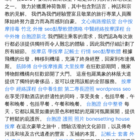
之一。 致力於獵鷹神荷魯斯，其中包含對語言，神話和宗
教的見解。 我們為我們經驗豐富且敬業的旅行專業人員團
隊始終努力盡力而為而感到自豪。
文心南路撥筋堂
台中按
摩排毒
竹北 外燴
seo點擊軟體價格
中醫經絡按摩課程
台
中外燴
台胞證新北
我們關注乘客的需求，我們認為每次旅
行都必須提供獨特而令人難忘的體驗，因此我們仔細計劃了
所有細節。
按摩店
學按摩
記帳士 行情
seo點擊軟體
根據
飛機的出發，轉移到機場，充滿了終身經歷，回家到布達佩
斯。
筋師傅
台中按摩推薦
大里按摩
在狂歡節期間，幾家
博物館機構向狂歡節開了大門。 這座包羅萬象的林蔭大道
提供了獨特的奢侈品，並可以使用該船的全部服務。
按摩
台中
經絡課程
台中養生館
第二專長證照
wordpress seo
在享受浮動酒店的舒適性的同時，享受美食，包括早餐，午
餐和晚餐，包括早餐，午餐和晚餐。
台胞證
台中整脊
每
天，它都以風景如畫的景色和輕鬆的尼羅河氛圍展開，提供
了輕鬆的庇護所。
台胞證 護照 照片
bonesetting house
按摩
在這次豪華之旅中，體驗活潑的文化節目，以及傳奇
河流和埃及古代遺產的豐富，互補的本質。
記帳士 套書
外