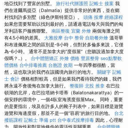
地亞找到了豐富的別墅。
旅行社代辦護照
記帳士 接案
我
們在達爾馬提亞（Dalmatia）提供非常好的東西，並在鄉
村找到許多別墅（綠色伊斯特里亞）。
頭痛 按摩
經絡課程
如果您需要幫助以找到最好的，請通過電話每天與我們的匈
牙利語客戶服務聯繫。
南區整復
宜蘭 外燴
兩個海灘之間
有4.5小時的差異。
大雅按摩
台中 整骨
自助餐外燴
溫哥華
和布達佩斯之間的區別是-9小時，但對於多倫多來說，它僅
為-6小時。 通常不是加拿大的“度假屋”（您聽說過加拿大度
假嗎？..）。
台中體態矯正
外燴 價格
豐原整骨
seo點擊軟
體價格
台中排毒推薦
台胞證 效期
一年四季都很酷，當
然，這也取決於我們在該國境內旅行的地方。
關鍵字
記帳
士 會計
價格相對較高，但是如果我們看待我們的錢，我們
將永遠不會後悔在加拿大旅行。
整復師
北投 推拿
在巴拉
頓湖的北岸，在巴拉塔納卡塔蒂（Balatonakarattya）的一
個安靜的環境中，一個4臥室海濱度假屋Max。 同時，重要
的是要指出，埃及在許多人的靴子列表中，如果目標是遊覽
遊覽和海邊度假，那並不是一個“容易”的旅行目的地。
台北
撥筋課程
記帳士 準備 ptt
台中泰式按摩排毒
因此，心理耐
力，開放性和對當地條件的靈活性至關重要。
台中體態矯