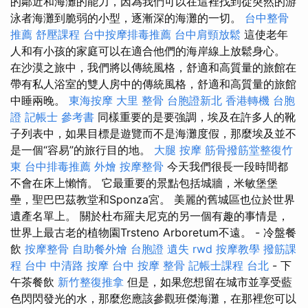
的鄰近和海灘的能力，因為我們可以在這裡找到從突然的游
泳者海灘到脆弱的小型，逐漸深的海灘的一切。
台中整骨
推薦
舒壓課程
台中按摩排毒推薦
台中肩頸放鬆
這使老年
人和有小孩的家庭可以在適合他們的海岸線上放鬆身心。
在沙漠之旅中，我們將以傳統風格，舒適和高質量的旅館在
帶有私人浴室的雙人房中的傳統風格，舒適和高質量的旅館
中睡兩晚。
東海按摩
大里 整骨
台胞證新北
香港轉機 台胞
證
記帳士 參考書
同樣重要的是要強調，埃及在許多人的靴
子列表中，如果目標是遊覽而不是海灘度假，那麼埃及並不
是一個“容易”的旅行目的地。
大腿 按摩
筋骨撥筋堂整復竹
東
台中排毒推薦
外燴
按摩整骨
今天我們很長一段時間都
不會在床上懶惰。 它最重要的景點包括城牆，米敏堡堡
壘，聖巴巴茲教堂和Sponza宮。 美麗的舊城區也位於世界
遺產名單上。 關於杜布羅夫尼克的另一個有趣的事情是，
世界上最古老的植物園Trsteno Arboretum不遠。 - 冷盤餐
飲
按摩整骨
自助餐外燴
台胞證 遺失
rwd
按摩教學
撥筋課
程
台中 中清路 按摩
台中 按摩 整骨
記帳士課程 台北
- 下
午茶餐飲
新竹整復推拿
但是，如果您想留在城市並享受藍
色閃閃發光的水，那麼您應該參觀班傑海灘，在那裡您可以