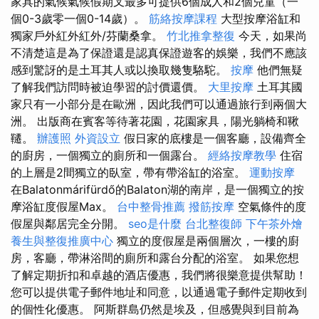
家具的氣候氣候假期叉最多可提供6個成人和2個兒童（一
個0-3歲零一個0-14歲）。
筋絡按摩課程
大型按摩浴缸和
獨家戶外紅外紅外/芬蘭桑拿。
竹北推拿整復
今天，如果尚
不清楚這是為了保證還是認真保證遊客的娛樂，我們不應該
感到驚訝的是土耳其人或以換取幾隻駱駝。
按摩
他們無疑
了解我們訪問時被迫學習的討價還價。
大里按摩
土耳其國
家只有一小部分是在歐洲，因此我們可以通過旅行到兩個大
洲。 出版商在賓客等待著花園，花園家具，陽光躺椅和鞦
韆。
辦護照
外資設立
假日家的底樓是一個客廳，設備齊全
的廚房，一個獨立的廁所和一個露台。
經絡按摩教學
住宿
的上層是2間獨立的臥室，帶有帶浴缸的浴室。
運動按摩
在Balatonmárifürdő的Balaton湖的南岸，是一個獨立的按
摩浴缸度假屋Max。
台中整骨推薦
撥筋按摩
空氣條件的度
假屋與鄰居完全分開。
seo是什麼
台北整復師
下午茶外燴
養生與整復推廣中心
獨立的度假屋是兩個層次，一樓的廚
房，客廳，帶淋浴間的廁所和露台分配的浴室。 如果您想
了解定期折扣和卓越的酒店優惠，我們將很樂意提供幫助！
您可以提供電子郵件地址和同意，以通過電子郵件定期收到
的個性化優惠。 阿斯群島仍然是埃及，但感覺與到目前為