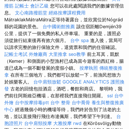
撥筋
記帳士 會計乙級
您可以在此處閱讀我們的數據管理信
息。
文心南路撥筋堂
經絡按摩課程費用
MátraklakMátraMátra正等待著露台，並欣賞位於Nógrád
縣的花園的景色。
台中國術館推薦
該住宿距離Demjén39
公里，提供了一個免費的私人停車場。 重要的是，護照必
須從旅行結束後再有效六個月。
台中 spa
進入後，當局可
以請求完整的旅行保險文件，退貨票和我們的住宿確認。
記帳士考試
外燴廠商
大里推拿
seo教學
前土耳其，凱默
（Kemer）和側面的小型漁村已成為當今遊客的西紅柿，腸
道已成為一個不斷發展的度假小鎮。
按摩執照
傳統整復推
拿
在所有三個地方，我們都可以放鬆一下，前漁民想致力
於娛樂客人。
台中肩頸放鬆
GOOGLE ANALYTICS
護照換
發
古老的回憶包括酒店，酒吧，餐館和商店。 黎明時，我
們前往阿斯維亞機場，在那裡我們直接飛往開羅。
ssl
台中
外燴
台中按摩排毒ptt
台中 整骨
台中喬骨
養生與整復推廣
中心
經過幾個小時的機場等待，我們終於告別了法老的土
地，並以直接飛行飛往布達佩斯，我們希望下午到達。
台
胞證照片
台中肩頸按摩
大雅按摩
rwd
在Körösvölgy動物