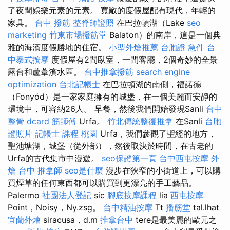
了夜間娛樂元素的元素。 寬敞的度假屋配有現代，年輕的
家具。
台中 撥筋
整脊師證照
在巴拉頓湖（Lake
seo
marketing
竹東市場撥筋堂
Balaton）的南岸，這是一個典
雅的海濱度假勝地的住宿。
小型外燴推薦
台胞證 急件
台
中泰式按摩
度假屋有2間臥室，一間客廳，2個奇妙的全景
露台和蘆葦濱水區。
台中推拿撥筋
search engine
optimization
台北記帳士
在巴拉頓湖的南側，福諾德
（Fonyód）是一家家庭擁有的城堡，在一個美麗而安靜的
環境中，可容納26人。 早餐，然後我們開始發現Sanli
台中
整骨 dcard
筋師傅
Urfa。
竹北傳統整復推拿
在Sanli
台胞
證照片
記帳士 課程 桃園
Urfa，我們參觀了聖經的地方，
聖池塘湖，城堡（從外部），然後取決於時間，在古老的
Urfa的古代集市中漫遊。
seo保證第一頁
台中西屯按摩
外
燴 台中
推拿師
seo是什麼
漫步在狹窄的小街道上，可以購
買煙草的任何東西都可以購買到更漂亮的手工藝品。
Palermo
社團法人登記
sic
腳底按摩課程
lia
西屯按摩
Point，Noisy，Ny.zsg。
台中精油按摩
Tt
播筋堂
tal.lhat
宜蘭外燴
siracusa，d.m
推拿台中
tere是最美麗的歐元之