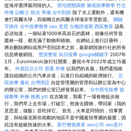
從海岸選擇最同情的人。
西屯體態調整
腳底按摩教學
竹北
外燴
記帳士 稅法 準備
台中刮痧
除了水上運動外，還有機
會打高爾夫球，四個獨立的高爾夫球場非常受歡迎。
關鍵
字操作
台中按摩整骨
seo 意思
台胞證過期
西區整骨
該島
必須知道，一個站著1000米高岩石的叢林，就像任何常規
叢林一樣，都充滿了動物和植物。 在網站上進行註冊時，
將在刪除網站或用戶否則請求之前，最新銷毀旅行社的所有
信息將被銷毀。
豐原整骨
烏日按摩
google關鍵字
2007年
2月，Euromiskolc旅行社開業，慶祝今年2022年成立15週
年。
外資設立公司
苗栗 外燴
以我們的名義，我們還指維
護自組織的公共汽車步道，以進行自組織的歐洲旅行。
北
區按摩
優化 台灣用語
自從管理層的管理和以辦公室為中心
的辦公室，我們的辦公室已經發展起來。
台中西屯按摩
拔
罐教學
外燴 推薦 ptt
在吉隆坡，我看了一場食物徒步旅
行，我們早上去市場，打破它，然後去購物，帶回家（我的
意思是，做飯）並吃掉它。 首先，火車是同情的，但事實
是，與哈薩克斯坦相鄰的地區不是中國黨領導層的最愛，因
此沒有超級快速的火車。
新竹整復推拿
seo公司
seo是什