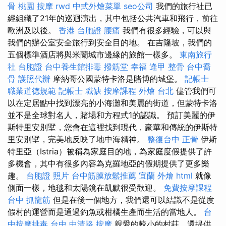
骨
桃園 按摩
rwd
中式外燴菜單
seo公司
我們的旅行社已
經組織了21年的巡迴演出，其中包括公共汽車和飛行，前往
歐洲及以後。
香港 台胞證
腰痛
我們有很多經驗，可以與
我們的辦公室安全旅行到安全目的地。 在吉隆坡，我們的
五個標準酒店將與米蘭城市邊緣的旅館一樣多。
東南旅行
社 台胞證
台中養生館排毒
撥筋堂 幸福
逢甲 整骨
台中喬
骨
護照代辦
摩納哥公國蒙特卡洛是賭博的城堡。
記帳士
職業道德規範
記帳士 職缺
按摩課程
外燴 台北
儘管我們可
以在定居點中找到漂亮的小海灘和美麗的街道，但蒙特卡洛
並不是全球對名人，賭場和方程式1的認識。 預訂美麗的伊
斯特里安別墅，您會在這裡找到現代，豪華和傳統的伊斯特
里安別墅，完美地反映了地中海精神。
整復台中
正骨
伊斯
特里亞（Istria）被稱為家庭目的地，為家庭度假提供了許
多機會，其中有很多內容為克羅地亞的假期提供了更多樂
趣。
台胞證 照片
台中筋膜放鬆推薦
宜蘭 外燴
html
就像
側面一樣，地毯和太陽鏡在凱默很受歡迎。
免費按摩課程
台中 抓龍筋
但是在後一個地方，我們還可以結識不是從度
假村的運營而是通過釣魚或柑橘生產而生活的當地人。
台
中按摩排毒
台中 中清路 按摩
親愛的較小的村莊，還提供