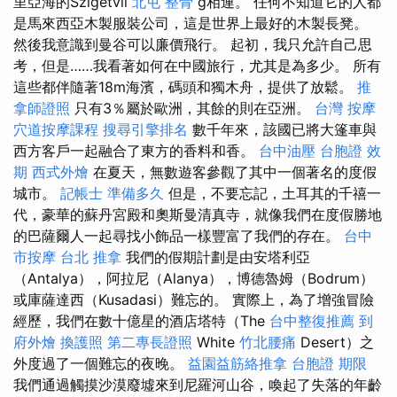
里亞海的Szigetvil
北屯 整骨
g相連。 任何不知道它的人都
是馬來西亞木製服裝公司，這是世界上最好的木製長凳。
然後我意識到曼谷可以廉價飛行。 起初，我只允許自己思
考，但是……我看著如何在中國旅行，尤其是為多少。 所有
這些都伴隨著18m海濱，碼頭和獨木舟，提供了放鬆。
推
拿師證照
只有3％屬於歐洲，其餘的則在亞洲。
台灣 按摩
穴道按摩課程
搜尋引擎排名
數千年來，該國已將大篷車與
西方客戶一起融合了東方的香料和香。
台中油壓
台胞證 效
期
西式外燴
在夏天，無數遊客參觀了其中一個著名的度假
城市。
記帳士 準備多久
但是，不要忘記，土耳其的千禧一
代，豪華的蘇丹宮殿和奧斯曼清真寺，就像我們在度假勝地
的巴薩爾人一起尋找小飾品一樣豐富了我們的存在。
台中
市按摩
台北 推拿
我們的假期計劃是由安塔利亞
（Antalya），阿拉尼（Alanya），博德魯姆（Bodrum）
或庫薩達西（Kusadasi）難忘的。 實際上，為了增強冒險
經歷，我們在數十億星的酒店塔特（The
台中整復推薦
到
府外燴
換護照
第二專長證照
White
竹北腰痛
Desert）之
外度過了一個難忘的夜晚。
益園益筋絡推拿
台胞證 期限
我們通過觸摸沙漠廢墟來到尼羅河山谷，喚起了失落的年齡