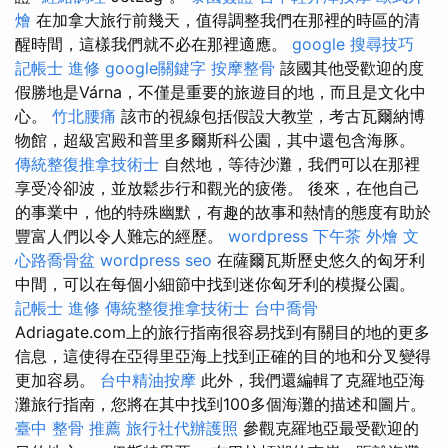
燴
在加拿大旅行前幾天，值得調整我們在那裡的時區的清
醒時間，這樣我們就不必在那裡適應。
google 搜尋技巧
記帳士 進修
google關鍵字
按摩整骨
該國其他受歡迎的度
假勝地是Várna，不僅是重要的旅遊目的地，而且是文化中
心。
竹北腰痛
該市的視線包括假設大教堂，考古瓦爾納博
物館，超級宮殿和普里多爾斯科公園，其中還包含海豚。
傳統整復推拿技術士
自然地，等待沙灘，我們可以在那裡
享受冷卻波，並放鬆步行和觀光的疲倦。 後來，在他自己
的事業中，他的特殊幽默，有趣的故事和熱情的態度有助於
豐富人們以令人難忘的經歷。
wordpress
下午茶 外燴
文
心路喬骨盆
wordpress seo
在薩爾瓦斯歷史悠久的匈牙利
中間，可以在每個小細節中找到迷你匈牙利的模擬公園。
記帳士 進修
傳統整復推拿技術士
台中喬骨
Adriagate.com上的旅行指南很容易找到有關目的地的更多
信息，這使得在亞得里亞海上找到正確的目的地和分叉變得
更加容易。
台中精油按摩
此外，我們還編輯了克羅地亞海
灘旅行指南，您將在其中找到100多個海灘的描述和圖片。
臺中 整骨 推薦
旅行社代辦護照
參觀克羅地亞最受歡迎的