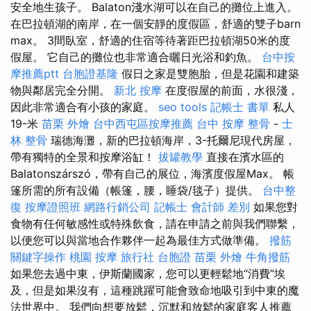
安全地生孩子。 Balaton淺水湖可以在自己的攤位上進入。
在巴拉頓湖的南岸，在一個安靜的度假區，舒適的雙子barn
max。 3間臥室，舒適的住宿等待著距巴拉頓湖50米的度
假屋。 它自己的攤位也非常適合曬日光浴和釣魚。
台中按
摩推薦ptt
台胞證基隆
假日之家是雙胞胎，但是花園和建築
物與鄰居完全分開。
新北 按摩
在度假屋的前面，水很淺，
因此非常適合有小孩的家庭。
seo tools
記帳士 書單
私人
19-米
苗栗 外燴
台中西屯區按摩推薦
台中 按摩 整骨
-
士
林 整骨
瑞德海灘，新的巴拉頓海岸，3-托爾尼現代房屋，
帶有獨特的全景和按摩浴缸！
拔罐教學
直接在濱水區的
Balatonszárszó，帶有自己的展位，海濱度假屋Max。 帳
篷所需的所有設備（帳篷，腰，睡袋/毯子）提供。
台中整
復
按摩證照班
網路行銷公司
記帳士 會計師 差別
如果您對
食物有任何敏感性或特殊飲食，請在申請之前與我們聯繫，
以便您可以與當地合作夥伴一起為最佳方式做準備。
撥筋
關鍵字操作
桃園 按摩
旅行社 台胞證
苗栗 外燴
牛角撥筋
如果您去過中東，伊斯蘭國家，您可以更輕鬆地“消費”埃
及，但是如果沒有，這種跳躍可能會致命地吸引到中東的魔
法世界中。 我們向想要放鬆，沉默和放鬆的家庭客人推薦