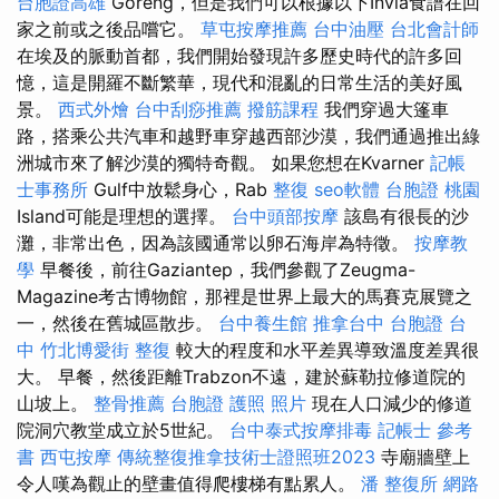
台胞證高雄
Goreng，但是我們可以根據以下Invia食譜在回
家之前或之後品嚐它。
草屯按摩推薦
台中油壓
台北會計師
在埃及的脈動首都，我們開始發現許多歷史時代的許多回
憶，這是開羅不斷繁華，現代和混亂的日常生活的美好風
景。
西式外燴
台中刮痧推薦
撥筋課程
我們穿過大篷車
路，搭乘公共汽車和越野車穿越西部沙漠，我們通過推出綠
洲城市來了解沙漠的獨特奇觀。 如果您想在Kvarner
記帳
士事務所
Gulf中放鬆身心，Rab
整復
seo軟體
台胞證 桃園
Island可能是理想的選擇。
台中頭部按摩
該島有很長的沙
灘，非常出色，因為該國通常以卵石海岸為特徵。
按摩教
學
早餐後，前往Gaziantep，我們參觀了Zeugma-
Magazine考古博物館，那裡是世界上最大的馬賽克展覽之
一，然後在舊城區散步。
台中養生館
推拿台中
台胞證 台
中
竹北博愛街 整復
較大的程度和水平差異導致溫度差異很
大。 早餐，然後距離Trabzon不遠，建於蘇勒拉修道院的
山坡上。
整骨推薦
台胞證 護照 照片
現在人口減少的修道
院洞穴教堂成立於5世紀。
台中泰式按摩排毒
記帳士 參考
書
西屯按摩
傳統整復推拿技術士證照班2023
寺廟牆壁上
令人嘆為觀止的壁畫值得爬樓梯有點累人。
潘 整復所
網路