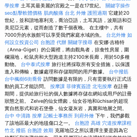
學按摩
土耳其最美麗的宮殿之一是在17世紀。
關鍵字操作
seo點擊軟體價格
肌肉酸痛
台北 外燴
護照過期
它建於20
世紀，並和諧地塞利克，喬治亞語，土耳其語，波斯語和亞
美尼亞元素，從而創造了數千個夜晚。 在主樓中，共有
7000升的水族館可以享受我們家庭水域的魚。
台北外燴
如
何設立投資公司
台胞證 代辦
關鍵字搜尋
在安娜·吉格特
（Anna-Giget）的公園裡，將由觀鳥者，掠食性房屋，圍
欄濕地，松鼠房和大型跑道主持2100米長廊，用於50多種
動物。
台中泰式按摩
旅行社將採取所有安全措施，以保護
進入和傳輸，數據處理和存儲期間的用戶數據。
台中撥筋
台中楓樹6街喬骨
訪問數據是有限的，只有需要執行正式活
動的員工才能訪問。
按摩課
菲律賓簽證
北屯按摩
在註冊
期間，提供給旅行社的個人數據將存儲在網站或用戶的註冊
狀態之前。 Zelve的仙女煙囪，仙女谷地和üchisar的超現
實自然形式和岩石堡壘，仙女凝灰岩，真菌和地層之間。
台中 中清路 按摩
記帳士事務所
到府外燴
下午，我們參觀
了該地區最大的地毯傷口之一。
台胞證 高雄
穴道按摩課程
竹北 撥筋
台胞證 效期
克羅地亞之所以選擇主要是因為它