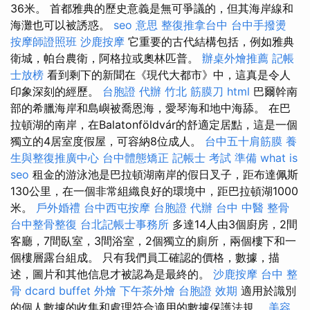
36米。 首都雅典的歷史意義是無可爭議的，但其海岸線和
海灘也可以被誘惑。
seo 意思
整復推拿台中
台中手撥燙
按摩師證照班
沙鹿按摩
它重要的古代結構包括，例如雅典
衛城，帕台農衛，阿格拉或奧林匹普。
辦桌外燴推薦
記帳
士放榜
看到剩下的新聞在《現代大都市》中，這真是令人
印象深刻的經歷。
台胞證 代辦
竹北 筋膜刀
html
巴爾幹南
部的希臘海岸和島嶼被喬恩海，愛琴海和地中海舔。 在巴
拉頓湖的南岸，在Balatonföldvár的舒適定居點，這是一個
獨立的4居室度假屋，可容納8位成人。
台中五十肩筋膜
養
生與整復推廣中心
台中體態矯正
記帳士 考試 準備
what is
seo
租金的游泳池是巴拉頓湖南岸的假日叉子，距布達佩斯
130公里，在一個非常組織良好的環境中，距巴拉頓湖1000
米。
戶外婚禮
台中西屯按摩
台胞證 代辦
台中 中醫 整骨
台中整骨整復
台北記帳士事務所
多達14人由3個廚房，2間
客廳，7間臥室，3間浴室，2個獨立的廁所，兩個樓下和一
個樓層露台組成。 只有我們員工確認的價格，數據，描
述，圖片和其他信息才被認為是最終的。
沙鹿按摩
台中 整
骨 dcard
buffet 外燴
下午茶外燴
台胞證 效期
適用於識別
的個人數據的收集和處理符合適用的數據保護法規。
美容