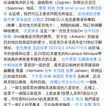
括遠離海岸的土地，薩格勒布（Zagreb）和斯拉沃尼亞
（Slavonia）地區。
整骨
烤肉 外燴
what is seo
按摩證照
班
在這裡，我們可以主要崇拜觀光和遠足。
筋骨撥筋堂整
復竹東
香港簽證 台胞證
250歐元/人包含參賽者和餐點
（晚餐，某些地方的某些地方），相關的組織，預訂和偶爾
轉移費用。
大里推拿
這是一筆一次性支付給On
台中刮痧
推薦
-Site服務提供商的費用。 安卡拉（Ankara）的旅遊
目的地比前面提到的要少，但是有許多清真寺從13世紀不斷
增加。
南屯整復
北區按摩
GOOGLE ANALYTICS
由於城
市的規模和位置，在20世紀末建造的Kocatepe-Mosque帶
有經典的奧斯曼帝國形式的元素。
台中喬骨
五權路按摩
台
中精油按摩
還值得一提的是，最初是以柏林的首席建築師
赫爾曼·詹森（Hermann
台中 中清路 按摩
Jansen）精神設
計的城市結構。
下午茶 外燴
換護照
學整骨
在歐洲，必須
將其除以兩個，有時四個。
外國公司在台分公司
一個晚
上，一個五個星星的價格高達鄰居的八居宿舍。 在樓上，
放置了一個陽台家庭房，上面放著1張雙人床和1張拉出沙
發，可欣賞Körösfart的美麗景色。
記帳士 稅法
我們還提
供了一個2人的早餐桌，可作為親密咖啡。
竹北 按摩
撥筋