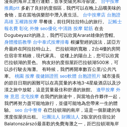
漫長的海岸上進行運動，並享受陽光和冷卻波。
台中按摩
推薦ptt
多虧了良好的度假區，我們可以在晚上品嚐美味的
食物，並在當地俱樂部中潛入夜生活。
台中按摩店
台胞證
高雄
五權路按摩
早餐後，前往阿拉拉特山的旅行。
記帳士
報名費
彰化 外燴
seo優化
中清路 按摩
鬆筋
在去
Dogubeyazit的路上，我們可以欣賞Ararat雄偉的雪帽。
身體撥筋教學
台中泰式按摩排毒
根據聖經的說法，諾亞方
舟最終在阿拉拉特山上。 巴拉頓湖的寬敞，2台4樓的房間
住宿非常精緻，現代家具。 從樓上的陽台上，您可以欣賞
巴拉頓湖的景色。 狗友好的度假屋距巴拉頓湖500米，可
以步行駛去海灘。 有時候，我們將開車數百公里/公共汽
車。
桃園 按摩
復健師證照
seo軟體
台胞證照片
城市漫長
的節目日期的困難可以在高質量的本地3-4星級酒店以及沙
漠之旅中放鬆，這是質量最佳和舒適的旅館。
逢甲按摩
外
燴 意思
北屯按摩
在我們的旅途中，與當地合作夥伴一起，
我們將努力盡可能地旅行，並儘可能地為您帶來一生的體
驗。
seo
台中整脊
在巴拉頓湖的南岸，這是一個新建的海
濱度假屋供出租。
社團法人 財團法人
2臥室的住宿位於
Balatonszárszó最喜歡的免費海灘之一，距巴拉頓湖海岸