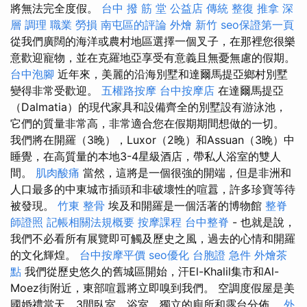
將無法完全度假。
台中 撥 筋 堂 公益店 傳統 整復 推拿 深
層 調理 職業 勞損 南屯區的評論
外燴 新竹
seo保證第一頁
從我們廣闊的海洋或農村地區選擇一個叉子，在那裡您很樂
意歡迎寵物，並在克羅地亞享受有意義且無憂無慮的假期。
台中泡腳
近年來，美麗的沿海別墅和達爾馬提亞鄉村別墅
變得非常受歡迎。
五權路按摩
台中按摩店
在達爾馬提亞
（Dalmatia）的現代家具和設備齊全的別墅設有游泳池，
它們的質量非常高，非常適合您在假期期間想做的一切。
我們將在開羅（3晚），Luxor（2晚）和Assuan（3晚）中
睡覺，在高質量的本地3-4星級酒店，帶私人浴室的雙人
間。
肌肉酸痛
當然，這將是一個很強的開端，但是非洲和
人口最多的中東城市插頭和非破壞性的喧囂，許多珍寶等待
被發現。
竹東 整骨
埃及和開羅是一個活著的博物館
整脊
師證照
記帳相關法規概要
按摩課程
台中整脊
- 也就是說，
我們不必看所有展覽即可觸及歷史之風，過去的心情和開羅
的文化輝煌。
台中按摩平價
seo優化
台胞證 急件
外燴茶
點
我們從歷史悠久的舊城區開始，汗El-Khalil集市和Al-
Moez街附近，東部喧囂將立即嗅到我們。 空調度假屋是美
國婚禮當天，3間臥室，浴室，獨立的廁所和露台分佈。
外