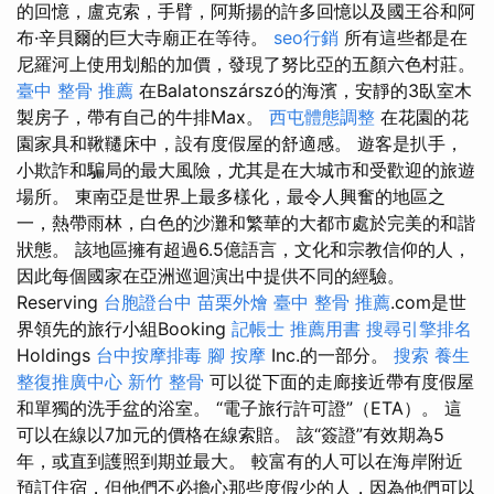
的回憶，盧克索，手臂，阿斯揚的許多回憶以及國王谷和阿
布·辛貝爾的巨大寺廟正在等待。
seo行銷
所有這些都是在
尼羅河上使用划船的加價，發現了努比亞的五顏六色村莊。
臺中 整骨 推薦
在Balatonszárszó的海濱，安靜的3臥室木
製房子，帶有自己的牛排Max。
西屯體態調整
在花園的花
園家具和鞦韆床中，設有度假屋的舒適感。 遊客是扒手，
小欺詐和騙局的最大風險，尤其是在大城市和受歡迎的旅遊
場所。 東南亞是世界上最多樣化，最令人興奮的地區之
一，熱帶雨林，白色的沙灘和繁華的大都市處於完美的和諧
狀態。 該地區擁有超過6.5億語言，文化和宗教信仰的人，
因此每個國家在亞洲巡迴演出中提供不同的經驗。
Reserving
台胞證台中
苗栗外燴
臺中 整骨 推薦
.com是世
界領先的旅行小組Booking
記帳士 推薦用書
搜尋引擎排名
Holdings
台中按摩排毒
腳 按摩
Inc.的一部分。
搜索
養生
整復推廣中心
新竹 整骨
可以從下面的走廊接近帶有度假屋
和單獨的洗手盆的浴室。 “電子旅行許可證”（ETA）。 這
可以在線以7加元的價格在線索賠。 該“簽證”有效期為5
年，或直到護照到期並最大。 較富有的人可以在海岸附近
預訂住宿，但他們不必擔心那些度假少的人，因為他們可以