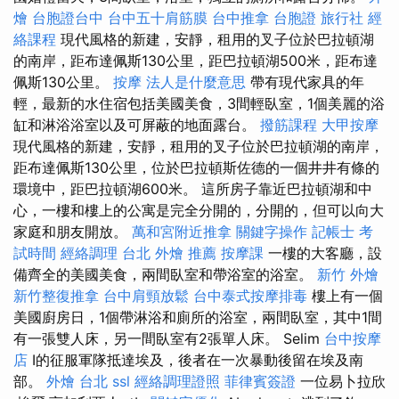
燴
台胞證台中
台中五十肩筋膜
台中推拿
台胞證 旅行社
經
絡課程
現代風格的新建，安靜，租用的叉子位於巴拉頓湖
的南岸，距布達佩斯130公里，距巴拉頓湖500米，距布達
佩斯130公里。
按摩
法人是什麼意思
帶有現代家具的年
輕，最新的水住宿包括美國美食，3間輕臥室，1個美麗的浴
缸和淋浴浴室以及可屏蔽的地面露台。
撥筋課程
大甲按摩
現代風格的新建，安靜，租用的叉子位於巴拉頓湖的南岸，
距布達佩斯130公里，位於巴拉頓斯佐德的一個井井有條的
環境中，距巴拉頓湖600米。 這所房子靠近巴拉頓湖和中
心，一樓和樓上的公寓是完全分開的，分開的，但可以向大
家庭和朋友開放。
萬和宮附近推拿
關鍵字操作
記帳士 考
試時間
經絡調理
台北 外燴 推薦
按摩課
一樓的大客廳，設
備齊全的美國美食，兩間臥室和帶浴室的浴室。
新竹 外燴
新竹整復推拿
台中肩頸放鬆
台中泰式按摩排毒
樓上有一個
美國廚房日，1個帶淋浴和廁所的浴室，兩間臥室，其中1間
有一張雙人床，另一間臥室有2張單人床。 Selim
台中按摩
店
I的征服軍隊抵達埃及，後者在一次暴動後留在埃及南
部。
外燴 台北
ssl
經絡調理證照
菲律賓簽證
一位易卜拉欣