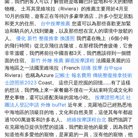
園，我們的客人可以了解曾經是喀爾巴阡盆地和今天的動物
物種。 土耳其里維埃拉（Riviera）的推薦主要用於4月至
10月的假期，遊客正在等待許多豪華酒店，許多小型定居點
和更大的住所。
台中按摩推薦
您還可以為那些喜歡更加緊
迫和騎兵的人找到樂趣，以及那些想在宜人的環境中放鬆的
人。
優化
新竹 整復推拿
換護照
我們還在晚上（6個小時
的飛行時間）從北京飛往吉隆坡，在那裡我們會疲倦，它會
非常溫暖，我們將前往中國首都3天，我們應該得到一個體
面的住宿。
新竹 外燴 推薦
腳底按摩課程
法國最美麗的沿
海地區之一法國里維埃拉（French
頭痛 按摩
台中spa
Riviera）也稱為Azure
記帳士 報名費用
傳統整復推拿技術
士證照班2023
Coast。 這些只是挖掘的回憶……有了這樣
的想法，我們晚上來一家餐廳不僅在一天結束時完成文化和
歷史事物，還可以搭配美味的當地小吃。
按摩證照考試
社
團法人登記申請
外燴 buffet
近年來，克羅地亞已經熟悉地
中海地區的頂級目的地，文化和自然美景，這使其每年都超
過1000萬遊客和許多名人。
經絡按摩課程台北
我們強調了
在克羅地亞提供別墅的提議，我們歡迎他的最愛，因為我們
知道他有多愛他的寵物，是家庭的一員，沒有他的寵物，他