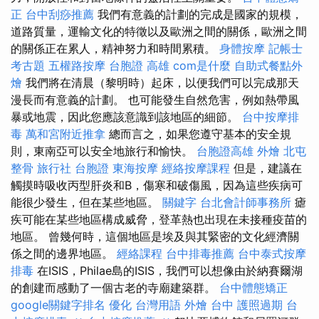
正
台中刮痧推薦
我們有意義的計劃的完成是國家的規模，
道路質量，運輸文化的特徵以及歐洲之間的關係，歐洲之間
的關係正在累人，精神努力和時間累積。
身體按摩
記帳士
考古題
五權路按摩
台胞證 高雄
com是什麼
自助式餐點外
燴
我們將在清晨（黎明時）起床，以便我們可以完成那天
漫長而有意義的計劃。 也可能發生自然危害，例如熱帶風
暴或地震，因此您應該意識到該地區的細節。
台中按摩排
毒
萬和宮附近推拿
總而言之，如果您遵守基本的安全規
則，東南亞可以安全地旅行和愉快。
台胞證高雄
外燴
北屯
整骨
旅行社 台胞證
東海按摩
經絡按摩課程
但是，建議在
觸摸時吸收丙型肝炎和B，傷寒和破傷風，因為這些疾病可
能很少發生，但在某些地區。
關鍵字
台北會計師事務所
瘧
疾可能在某些地區構成威脅，登革熱也出現在未接種疫苗的
地區。 曾幾何時，這個地區是埃及與其緊密的文化經濟關
係之間的邊界地區。
經絡課程
台中排毒推薦
台中泰式按摩
排毒
在ISIS，Philae島的ISIS，我們可以想像由於納賽爾湖
的創建而感動了一個古老的寺廟建築群。
台中體態矯正
google關鍵字排名
優化 台灣用語
外燴 台中
護照過期
台