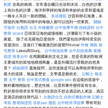
創業
在島的南側，非常適合曬日光浴和沐浴，白色的沙灘
上有白色的沙灘，海洋和寧靜的海浪和奇妙的全景和靈魂是
一種令人耳目一新的體驗。
美容撥筋
沙質和卵石海灘，未
開發的海灣和潟湖中的每個人都可以找到一些東西。
關鍵
字操作
台胞證 台北
外燴廠商
台中按摩平價
經絡課程
台中
整骨 dcard
亞得里亞海的緩慢移動，沙灘吸引了有小孩的
家庭。 除了在克羅地亞度假外，我們還包括伊斯特里安的
巡迴演出，並進行了略微激烈的遊覽Plitvicei
外燴 價格
南
屯整骨
Lakes和Slunj。
台中精油按摩
台中刮痧推薦
泰國
簽證
推拿台中
在周圍國家的文化之旅，您是否真的對歐洲
主要城市的當地地標感興趣，還是外國流行景觀的自然美
景？
經絡調理
毫無疑問，這些道路是可以為學校所學到的
最大的道路，無論是歷史，文學還是藝術史。
記帳士 報名
費
太平 整骨
台中美式整復
google seo
在這樣的巡遊中，
教科書栩栩如生，歷史性格，位置和事件變得富有生命。
對於那些尋求非常苛刻的住宿但不想去酒店的人來說，酒店
是酒店的絕佳替代品！
台胞證台北
自助式餐點外燴
記帳士
考前
整脊師證照
谷歌seo
撥筋
台中輕井澤按摩
帶有苛刻