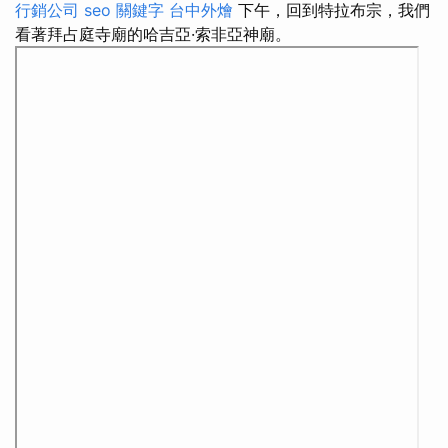
行銷公司
seo 關鍵字
台中外燴
下午，回到特拉布宗，我們
看著拜占庭寺廟的哈吉亞·索非亞神廟。