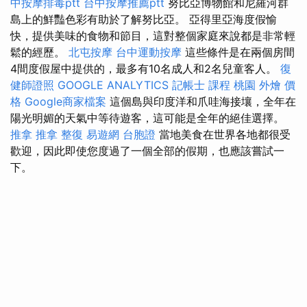
中按摩排毒ptt
台中按摩推薦ptt
努比亞博物館和尼羅河群
島上的鮮豔色彩有助於了解努比亞。 亞得里亞海度假愉
快，提供美味的食物和節目，這對整個家庭來說都是非常輕
鬆的經歷。
北屯按摩
台中運動按摩
這些條件是在兩個房間
4間度假屋中提供的，最多有10名成人和2名兒童客人。
復
健師證照
GOOGLE ANALYTICS
記帳士 課程 桃園
外燴 價
格
Google商家檔案
這個島與印度洋和爪哇海接壤，全年在
陽光明媚的天氣中等待遊客，這可能是全年的絕佳選擇。
推拿
推拿 整復
易遊網 台胞證
當地美食在世界各地都很受
歡迎，因此即使您度過了一個全部的假期，也應該嘗試一
下。