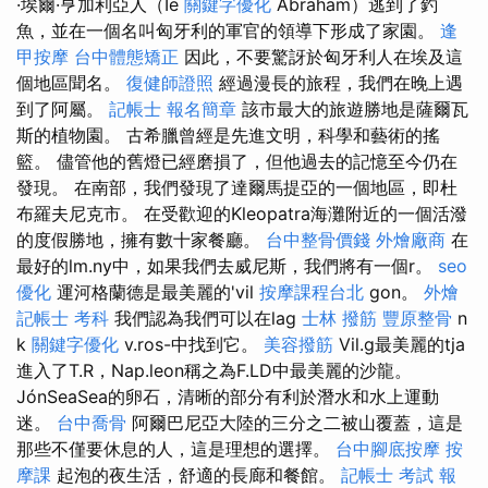
·埃爾·亨加利亞人（Ie
關鍵字優化
Abraham）逃到了釣
魚，並在一個名叫匈牙利的軍官的領導下形成了家園。
逢
甲按摩
台中體態矯正
因此，不要驚訝於匈牙利人在埃及這
個地區聞名。
復健師證照
經過漫長的旅程，我們在晚上遇
到了阿屬。
記帳士 報名簡章
該市最大的旅遊勝地是薩爾瓦
斯的植物園。 古希臘曾經是先進文明，科學和藝術的搖
籃。 儘管他的舊燈已經磨損了，但他過去的記憶至今仍在
發現。 在南部，我們發現了達爾馬提亞的一個地區，即杜
布羅夫尼克市。 在受歡迎的Kleopatra海灘附近的一個活潑
的度假勝地，擁有數十家餐廳。
台中整骨價錢
外燴廠商
在
最好的lm.ny中，如果我們去威尼斯，我們將有一個r。
seo
優化
運河格蘭德是最美麗的'vil
按摩課程台北
gon。
外燴
記帳士 考科
我們認為我們可以在lag
士林 撥筋
豐原整骨
n
k
關鍵字優化
v.ros-中找到它。
美容撥筋
Vil.g最美麗的tja
進入了T.R，Nap.leon稱之為F.LD中最美麗的沙龍。
JónSeaSea的卵石，清晰的部分有利於潛水和水上運動
迷。
台中喬骨
阿爾巴尼亞大陸的三分之二被山覆蓋，這是
那些不僅要休息的人，這是理想的選擇。
台中腳底按摩
按
摩課
起泡的夜生活，舒適的長廊和餐館。
記帳士 考試 報