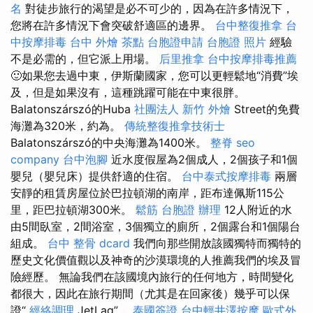
名
對徒步旅行的渴望是必不可少的，因為在許多情況下，
您將在許多情況下會突破舒適區的邊界。
台中整復推拿
台
中按摩排毒
台中 外燴 茶點
台胞證申請
台胞證 照片
經驗
不是必需的，但它派上用場。
后里推拿
台中按摩排毒推薦
🙂如果您去過中東，伊斯蘭國家，您可以更輕鬆地“消費”埃
及，但是如果沒有，這種跳躍可能在中東很胖。
Balatonszárszó的Huba
社團法人
新竹 外燴
Street的免費
海灘為320米，約為。
傳統整復推拿技術士
Balatonszárszó的中央海灘為1400米。
整脊
seo
company
台中泡腳
近水度假屋為2個成人，2個孩子和1個
嬰兒（嬰兒床）提供舒適的住宿。
台中泰式按摩排毒
兩層
安靜的租賃房屋位於巴拉頓湖的南岸，距布達佩斯115公
里，距巴拉頓湖300米。
鬆筋
台胞證 辦理
12人附近的水
由5間臥室，2間浴室，3個獨立的廁所，2個露台和1個陽台
組成。
台中 整骨 dcard
我們向那些開放該國獨特而獨特的
歷史文化價值觀以及神奇的沙漠環境的人推薦我們的埃及冒
險經歷。 無論我們在該國境內旅行的任何地方，時間變化
都很大，因此在旅行期間（尤其是在回家後）幾乎可以保
證“
經絡調理
JetLag”。
泰國簽證
台中輕井澤按摩
歐式外