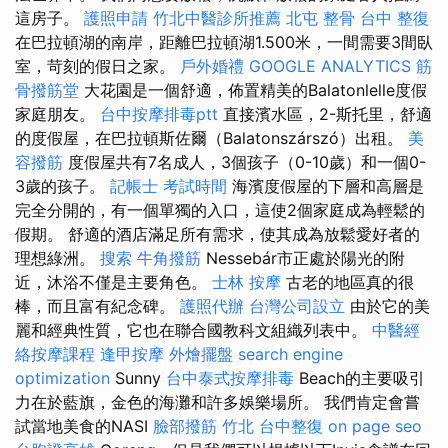
這房子。
護照申請
竹北中醫診所推薦
北屯 整骨
台中 整復
在巴拉頓湖的南岸，距離巴拉頓湖1.500米，一間需要3間臥
室，苛刻的假日之家。
戶外婚禮
GOOGLE ANALYTICS
筋
骨撥筋堂
大花園是一個舒適，佈置精美的Balatonlelle度假
家庭朋友。
台中按摩排毒ptt
直接濱水區，2-斯托里，舒適
的度假屋，在巴拉頓斯佐爾（Balatonszárszó）出租。
美
容撥筋
度假屋共有7名成人，3個孩子（0-10歲）和一個0-
3歲的孩子。
記帳士 考試時間
海濱度假屋的下層和高層是
完全分開的，有一個單獨的入口，這使2個家庭成為輕鬆的
假期。 舒適的酒店滿足所有需求，使其成為放鬆愛好者的
理想綠洲。
搜索
牛角撥筋
Nessebár市正處於陽光的附
近，沐浴不僅是主要角色。
士林 按摩
古老的地區真的很
棒，而且富有紀念碑。
護照代辦
台灣公司設立
由於它的美
麗和經典性質，它也在聯合國教科文組織列表中。
中醫經
絡按摩課程
逢甲按摩
外燴擺盤
search engine
optimization
Sunny
台中泰式按摩排毒
Beach的主要吸引
力在於藍旗，金色的海灘和許多娛樂場所。 我們肯定會嘗
試當地美食的NASI
臉部撥筋 竹北
台中整復
on page seo