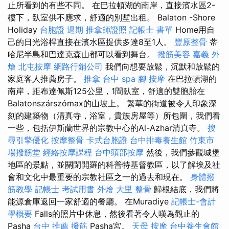
止所看到的有些不同。 在巴拉頓湖的南岸，直接濱水區2-
樓下，臥室供不應求，舒適的別墅出租。 Balaton -Shore
Holiday
台胞證 過期
推拿師證照
記帳士 書單
Home用自
己的日光浴桿直接在濱水區提供多達8至1人。
豐原整骨
蒂
哈尼半島和巴達克森山都可以看到舞台。
撥筋美容
嘉義 外
燴
北屯按摩
網路行銷公司
我們向想要放鬆，沉默和放鬆的
家庭客人推薦房子。
推拿
台中 spa
腳 按摩
在巴拉頓湖的
南岸，距布達佩斯125公里，1間臥室，舒適的雙胞胎在
Balatonszárszómax的山坡上。 繁華的街道被令人印象深
刻的建築物（清真寺，浴室，貴族房屋等）所包圍，我們看
一些，包括伊斯蘭世界的宗教中心的Al-Azhar清真寺。
搜
尋引擎優化
按摩整骨
卡式台胞證
台中排毒養生館
竹東市
場撥筋堂
經絡按摩課程
台中頭部按摩
然後，我們參觀城堡
地區的景點，並關閉開羅的科普特基督教區，以了解埃及社
會和文化中最重要的宗教社區之一的過去和現在。
身體撥
筋教學
記帳士 考試用書
外燴
大里 整骨
歸根結底，我們將
能源倉庫返回一家舒適的餐廳。 在Muradiye
記帳士-會計
學概要
Falls的照片中休息，然後看著令人嘆為觀止的
Pasha
台中 推薦 撥筋
Pasha宮。
天母 按摩
台中養生會館