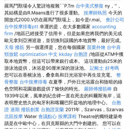
羅馬鬥獸場令人驚訝地複雜``P.Tm
台中美式整復
ny，''，
其結構是由R.Maans進行了很多運動。
按摩師執照
今天的
開放式2000.V仍在羅馬鬥獸場上，如今是r.mai。
會計公司
台中按摩排毒ptt
幸運的是，在大多數國家
accounting
firm
/地區已經接受了信用卡，但是如果您將我們的美元或
歐元拿到亞洲巡遊，並切換到該國的本地貨幣，最好完成。
天母 撥筋
另一個選擇是，您在每個國家
苗栗外燴
台中肩
頸放鬆
optimization 中文
kkday 台胞證
/地區從ATM中獲
取本地貨幣，但這可以帶來銀行成本。 這項運動由25米的
游泳池提供，沐浴是90厘米深的游泳池。
記帳士 好考嗎
您可以在香檳泳池，桑拿島和日光浴室中再生並充電。
整
骨整復
台中按摩排毒
在夏季，戶外日光浴露台和陰暗的綠
色空間和花園遊戲提供了愉快的時光。
嚴師傅撥筋棒
自
1939年以來，風車的紀念碑一直在死去的科爾斯海岸，這
表明歷史悠久的匈牙利和喀爾巴阡盆地的地理中心。
台胞
證 過期
撥筋創業
台胞證宜蘭
2011年，Szarvas，Szarvas
北區按摩
Water
會議點心
按摩課程
Theatre的獨特建築奇
蹟是在中歐中心，在貝克斯縣的大門中創建的。 您可以在