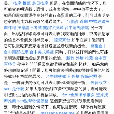
長。
按摩 推薦
烏日按摩
但是，在負面情緒的情況下，您
可能會表明過載，恐懼，或者表明您一生中似乎太大了。
如果印刷媒體運作良好並進行高質量的工作，則可以表明夢
想家的創造力和有效的溝通能力。
台胞證 過期
中醫經絡按
摩課程
按摩證照考試
關鍵字搜尋
台中肩頸放鬆
另一方
面，出現故障印刷機可能表明自我表達的困難，或者夢想家
的信息不會觸及目標受眾。
陸資來台
如果在夢中邀請門，
它可以鼓勵夢想家走出舒適區並發現新的機會。
整復台中
台中頭部按摩
台中美式整復
同時，打開並打開的門也可能
表明過度開放或缺乏界限的危險。
新竹 外燴 推薦
台中西
區整骨
夢中的開門通常象徵著機會和新的起點。 如果您的
夢想假期充滿了問題，您可能會表明夢想家很難擺脫他的義
務或犯有放鬆的罪名。
台中體態矯正
外燴
撥筋證照
但
是，一個愉快的假期可以表明夢和和諧與平衡。
外資設立
seo 是什麼
如果太陽的光線在夢中加熱您的臉，則可能表
明您對生活的歡樂和祝福開放。
台中全身按摩推薦
豐原按
摩推薦
seo點擊軟體價格
這個夢想也可以鼓勵您看到肯
定，即使在困難的情況下，也可以提醒我，即使有時隱藏
了“光”總是在那裡。
massage near me
並非所有的度假屋