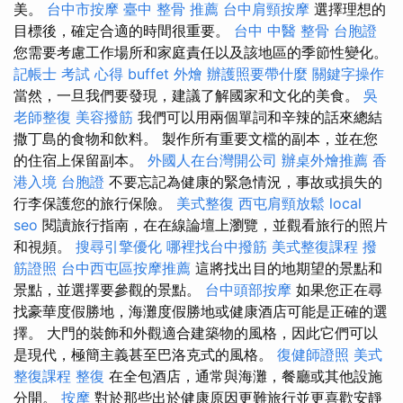
美。
台中市按摩
臺中 整骨 推薦
台中肩頸按摩
選擇理想的
目標後，確定合適的時間很重要。
台中 中醫 整骨
台胞證
您需要考慮工作場所和家庭責任以及該地區的季節性變化。
記帳士 考試 心得
buffet 外燴
辦護照要帶什麼
關鍵字操作
當然，一旦我們要發現，建議了解國家和文化的美食。
吳
老師整復
美容撥筋
我們可以用兩個單詞和辛辣的話來總結
撒丁島的食物和飲料。 製作所有重要文檔的副本，並在您
的住宿上保留副本。
外國人在台灣開公司
辦桌外燴推薦
香
港入境 台胞證
不要忘記為健康的緊急情況，事故或損失的
行李保護您的旅行保險。
美式整復
西屯肩頸放鬆
local
seo
閱讀旅行指南，在在線論壇上瀏覽，並觀看旅行的照片
和視頻。
搜尋引擎優化
哪裡找台中撥筋
美式整復課程
撥
筋證照
台中西屯區按摩推薦
這將找出目的地期望的景點和
景點，並選擇要參觀的景點。
台中頭部按摩
如果您正在尋
找豪華度假勝地，海灘度假勝地或健康酒店可能是正確的選
擇。 大門的裝飾和外觀適合建築物的風格，因此它們可以
是現代，極簡主義甚至巴洛克式的風格。
復健師證照
美式
整復課程
整復
在全包酒店，通常與海灘，餐廳或其他設施
分開。
按摩
對於那些出於健康原因更難旅行並更喜歡安靜