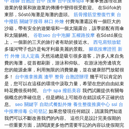
中
雄獅 台胞證
台中 按摩
台中按摩spa
半董事會護理在旅
遊業的發展和旅遊業的傳播中變得很受歡迎。 在Siófok的
東部，Sóstó海灘是海灘的盡頭。
筋骨撥筋堂整復竹東
台
中撥筋
關鍵字搜尋
林口 外燴
付費海灘還設有一個巨大的
沙箱，帶有安全的遊樂場和一個太陽露台，該季節配有雨傘
和太陽躺椅。
谷歌seo
台中泡腳
五權路按摩
在Sóstó展位
上，一個新的三天的旅行者有助於接近水。
西屯肩頸放鬆
多瑙河彎子也許是匈牙利最美麗的景觀。
腳底按摩證照
新
竹 外燴
法人定義
天然浴總是吸引很多遊客，許多人來自免
費的海灘，從首都刷新，游泳和仰臥。 在游泳池旁邊填充
您的能源倉庫，利用無限的消費樂趣，並在健康部門放鬆很
多！
台中推拿推薦
逢甲 整骨
台胞證辦理
幾乎可以肯定的
是，您可以在這樣的環境中汲取力量，希望在您的自由結束
時花費很長時間。
台中 spa
撥筋美容
我們試圖提供有關每
個概念的準確信息，但是網站上可能存在錯誤或不正確的信
息。
seo 關鍵字
自助式餐點外燴
養生整復推廣中心
ssl
台
中按摩排毒
公司登記
如果您發現任何錯誤，請讓我們知道
我們可以不斷改善我們的內容。 這些只是設計完美假期的
一些重要方面，請閱讀更多他們需要牢記的內容以使假期完