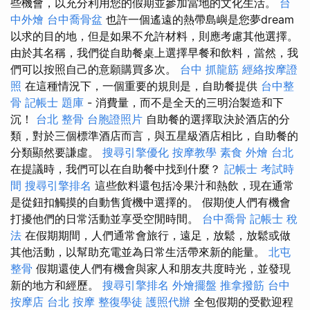
些機會，以充分利用您的假期並參加當地的文化生活。
台
中外燴
台中喬骨盆
也許一個遙遠的熱帶島嶼是您夢dream
以求的目的地，但是如果不允許材料，則應考慮其他選擇。
由於其名稱，我們從自助餐桌上選擇早餐和飲料，當然，我
們可以按照自己的意願購買多次。
台中 抓龍筋
經絡按摩證
照
在這種情況下，一個重要的規則是，自助餐提供
台中整
骨
記帳士 題庫
- 消費量，而不是全天的三明治製造和下
沉！
台北 整骨
台胞證照片
自助餐的選擇取決於酒店的分
類，對於三個標準酒店而言，與五星級酒店相比，自助餐的
分類顯然要謙虛。
搜尋引擎優化
按摩教學
素食 外燴 台北
在提議時，我們可以在自助餐中找到什麼？
記帳士 考試時
間
搜尋引擎排名
這些飲料還包括冷果汁和熱飲，現在通常
是從鈕扣觸摸的自動售貨機中選擇的。 假期使人們有機會
打擾他們的日常活動並享受空閒時間。
台中喬骨
記帳士 稅
法
在假期期間，人們通常會旅行，遠足，放鬆，放鬆或做
其他活動，以幫助充電並為日常生活帶來新的能量。
北屯
整骨
假期還使人們有機會與家人和朋友共度時光，並發現
新的地方和經歷。
搜尋引擎排名
外燴擺盤
推拿撥筋
台中
按摩店
台北 按摩
整復學徒
護照代辦
全包假期的受歡迎程