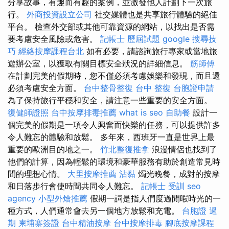
分享故事，有趣而有趣的案例，並激發他人計劃下一次旅
行。
外商投資設立公司
社交媒體也是共享旅行體驗的絕佳
平台。 檢查外交部或其他可靠資源的網站，以找出是否需
要考慮安全風險或危害。
記帳士 歷屆試題
google 搜尋技
巧
經絡按摩課程台北
如有必要，請諮詢旅行專家或當地旅
遊辦公室，以獲取有關目標安全狀況的詳細信息。
筋師傅
在計劃完美的假期時，您不僅必須考慮娛樂和發現，而且還
必須考慮安全方面。
台中整骨整復
台中 整復
台胞證申請
為了保持旅行平穩和安全，請注意一些重要的安全方面。
復健師證照
台中按摩排毒推薦
what is seo
自助餐
設計一
個完美的假期是一項令人興奮而快樂的任務，可以提供許多
令人難忘的體驗和放鬆。 多年來，西班牙一直是世界上最
重要的歐洲目的地之一。
竹北整復推拿
浪漫情侶也找到了
他們的計算，因為輕鬆的環境和豪華服務有助於創造常見時
間的理想心情。
大里按摩推薦
沾黏
燭光晚餐，成對的按摩
和日落步行會使時間共同令人難忘。
記帳士 受訓
seo
agency
小型外燴推薦
假期一詞是指人們度過閒暇時光的一
種方式，人們通常會去另一個地方放鬆和充電。
台胞證 過
期
柬埔寨簽證
台中精油按摩
台中按摩排毒
腳底按摩課程