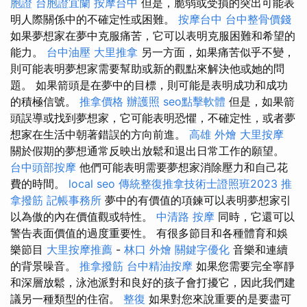
胞證
台胞證宜蘭
按摩台中
但是，脆弱或受損的突出可能表
明人際關係中的不確定性或困難。
按摩台中
台中整骨價錢
如果夢想家在夢中克服痛苦，它可以表明克服困難和希望的
能力。
台中油壓
大里推拿
另一方面，如果痛苦似乎不變，
則可能表明夢想家需要幫助或新的觀點來解決他或她的問
題。 如果箭頭是在夢中的目標，則可能是表明成功和成功
的積極信號。
推拿價格
辦護照
seo點擊軟體
但是，如果箭
頭誤導或找到夢想家，它可能表明恐懼，不確定性，或者夢
想家在生活中朝著錯誤的方向前進。
高雄 外燴
大里按摩
關於假期的夢想通常反映出放鬆和退出日常工作的願望。
台中頭部按摩
他們可能表明需要夢想家消除壓力和自己花
費的時間。
local seo
傳統整復推拿技術士證照班2023
推
拿撥筋
記帳事務所
夢中的有價值的項鍊可以表明夢想家引
以為傲的內在價值觀或特性。
中清路 按摩
同時，它還可以
警告表面價值的過度重要性。 有很多節目和各種體育和娛
樂節目
大里按摩推薦
-
林口 外燴
關鍵字優化
音樂和連續
的背景噪音。
推拿撥筋
台中精油按摩
如果您需要完全寧靜
和深層放鬆，泳池派對和良好的孩子會打擾它，因此我們建
議另一種類型的住宿。
整復
如果對您來說重要的是要盡可