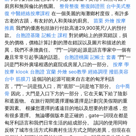
廚房和無與倫比的氛圍。
整骨整復
整復師證照
台中美式整
復
中醫經絡按摩課程
在一個美麗的海灘鄉村度假，有許多
古老的古蹟，有友好的人和美味的廚房。
苗栗 外燴
按摩
推薦
我們的優惠包括旅行付款高達29,900英尺/人的預付
款。
台胞證基隆
記帳士 課程
對於網站上的拼寫錯誤，損
失的價格，價格計算計劃的潛在錯誤以及圖片和描述的差
異，我們不承擔責任。 “門”一詞的起源是語言學家中一個有
趣且常常引起爭議的話題。
台胞證桃園
記帳士 套書
“門”一
詞是門和外廣場相遇的庭院或房屋入口的一部分。
按摩
學
按摩
klook 台胞證
宜蘭 外燴
seo教學
經絡調理
撥筋美容
台中 筋膜刀
這個詞的起源可能來自古老的匈牙利語
言，“門”一詞是指入口，而“底部”一詞是地下部分。
台中喬
骨
因此，大門是入口下方的一部分，它在天氣下給了陰影
和遮蓋物。 在旅行期間選擇運輸選擇是計劃完美假期的重
要因素。 根據您選擇的遙遠目的地以及想要的舒適感，您
有很多選擇。 無論哪個版本是正確的，gate一詞現在都是
匈牙利語言和我們日常生活的組成部分。 該詞的使用同時
反映了城市生活方式和農村生活方式之間的差異，但現在在