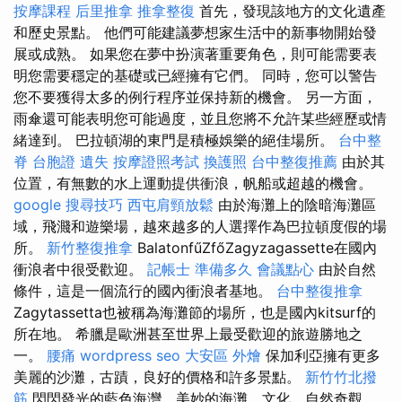
按摩課程
后里推拿
推拿整復
首先，發現該地方的文化遺產
和歷史景點。 他們可能建議夢想家生活中的新事物開始發
展或成熟。 如果您在夢中扮演著重要角色，則可能需要表
明您需要穩定的基礎或已經擁有它們。 同時，您可以警告
您不要獲得太多的例行程序並保持新的機會。 另一方面，
雨傘還可能表明您可能過度，並且您將不允許某些經歷或情
緒達到。 巴拉頓湖的東門是積極娛樂的絕佳場所。
台中整
脊
台胞證 遺失
按摩證照考試
換護照
台中整復推薦
由於其
位置，有無數的水上運動提供衝浪，帆船或超越的機會。
google 搜尋技巧
西屯肩頸放鬆
由於海灘上的陰暗海灘區
域，飛濺和遊樂場，越來越多的人選擇作為巴拉頓度假的場
所。
新竹整復推拿
BalatonfűZfőZagyzagassette在國內
衝浪者中很受歡迎。
記帳士 準備多久
會議點心
由於自然
條件，這是一個流行的國內衝浪者基地。
台中整復推拿
Zagytassetta也被稱為海灘節的場所，也是國內kitsurf的
所在地。 希臘是歐洲甚至世界上最受歡迎的旅遊勝地之
一。
腰痛
wordpress seo
大安區 外燴
保加利亞擁有更多
美麗的沙灘，古蹟，良好的價格和許多景點。
新竹竹北撥
筋
閃閃發光的藍色海灣，美妙的海灘，文化，自然奇觀，