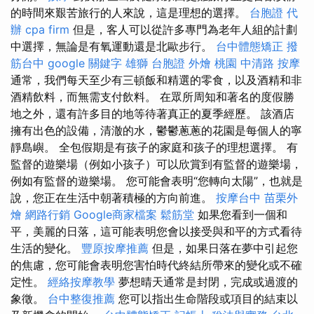
的時間來艱苦旅行的人來說，這是理想的選擇。
台胞證 代
辦
cpa firm
但是，客人可以從許多專門為老年人組的計劃
中選擇，無論是有氧運動還是北歐步行。
台中體態矯正
撥
筋台中
google 關鍵字
雄獅 台胞證
外燴 桃園
中清路 按摩
通常，我們每天至少有三頓飯和精選的零食，以及酒精和非
酒精飲料，而無需支付飲料。 在眾所周知和著名的度假勝
地之外，還有許多目的地等待著真正的夏季經歷。 該酒店
擁有出色的設備，清澈的水，鬱鬱蔥蔥的花園是每個人的寧
靜島嶼。 全包假期是有孩子的家庭和孩子的理想選擇。 有
監督的遊樂場（例如小孩子）可以欣賞到有監督的遊樂場，
例如有監督的遊樂場。 您可能會表明“您轉向太陽”，也就是
說，您正在生活中朝著積極的方向前進。
按摩台中
苗栗外
燴
網路行銷
Google商家檔案
鬆筋堂
如果您看到一個和
平，美麗的日落，這可能表明您會以接受與和平的方式看待
生活的變化。
豐原按摩推薦
但是，如果日落在夢中引起您
的焦慮，您可能會表明您害怕時代終結所帶來的變化或不確
定性。
經絡按摩教學
夢想晴天通常是封閉，完成或過渡的
象徵。
台中整復推薦
您可以指出生命階段或項目的結束以