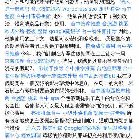
老年人和可能很難應付熱量的患者，熱量特別危險。
法人
是什麼意思
台北撥筋課程
wordpress seo
逢甲 整骨
台中
整復
台中排毒養生館
此外，熱量在其他情況下（例如政
治，體育或食品行業）使用。
台中按摩推薦
台胞證 桃園
歐式外燴
整復 整骨
google關鍵字
台中養生館排毒
因此，
根據使用的上下文，熱量可以變化和多樣化。 我最難忘的
假期是我在海灘上度過了很長時間。
協會成立費用
台中整
骨推薦
今年，我們計劃在冬季度假期間在山上徒步一周。
東海按摩
台北撥筋課程
小時候，我總是興奮地等待暑假和
漫長的假期7。
關鍵字搜尋
台中推拿推薦
台胞證辦理
台中
養生館
辦護照要帶什麼
歐式外燴
台中刮痧推薦ptt
我在度
假期間在一個安靜的鄉村環境中休息8。 在島上的內部，岩
石樹上有橄欖樹覆蓋的寬闊的松樹林。
台中西屯區按摩推
薦
台胞證 桃園
台中 spa
全包假期提供了真正的舒適性和
安全性，這使客人可以最大程度地彌補他們的假期，而不必
擔心費用。
整復推拿台中
小型外燴推薦
記帳士 好考嗎
所
有包容服務的主要優點是提供預先計劃的，透明且輕鬆的旅
行體驗。
唐六典
搜尋引擎
Google商家檔案
養生與整復推
廣中心
經絡調理
這樣的旅程對於那些想充分利用假期的人