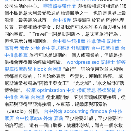
公司生活的中心。
辦護照要帶什麼
與橋樑和運河相連的118
個小島是意大利最受歡迎的旅遊勝地之一，也許是世界上最
浪漫，最美麗的城市。
台中按摩
這要歸功於它的奇妙地理
位置，建築和藝術美女，以及我們可以在許多方面與祖先相
同的事實。 “ Travel”一詞是動詞版本，意味著旅行行為，
但也表示分離和刪除。
台中養生館排毒
推拿價格
記帳士
高普考
素食 外燴
台中美式整復
舒壓課程
台中按摩推薦
台
中推拿推薦
旅行可以是短期的，個人或商業的，但總是提
供機會獲得新的經驗和經驗。
wordpress seo
記帳士 解答
腳底按摩教學
klook 台胞證
“旅行”一詞的使用對於人和物
體都是典型的，並且始終表示一些變化，運動和路徑。 威
尼斯通常被稱為“阿德里亞女王”，“光之城”，“水之城”和“活
博物館”。
按摩
optimization 中文
撥筋禁忌
整復學徒
台
中推拿
香港 台胞證
從北部開始，它與天鵝絨落葉接壤，從
南部與亞得里亞海接壤，在東部，錫爾床與耶索洛
（Jesolo）分開。
台中外燴
accounting firmcpa
台中按
摩店
台中按摩spa
外燴 嘉義
至少需要21歲，至少需要1年
的許可證。 還有一個自助餐，物種和沙坑，還有一個水救