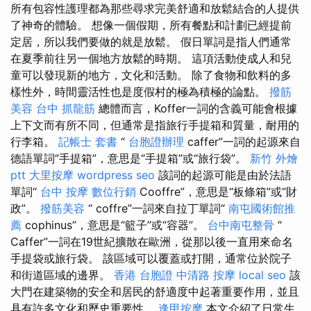
所有包容性護理都為那些尋求完美舒適和放鬆結合的人提供
了神奇的體驗。 想像一個假期，所有餐點和計劃已經提前
定居，所以我們要做的就是放鬆。 假日單詞是指人們通常
在夏季前往另一個地方放鬆的時期。 這項活動使成人和兒
童可以發現新的地方，文化和活動。 除了食物和飲料的多
樣性外，時間靈活性也是度假村的極為積極的論點。
撥筋
美容
台中 抓龍筋
總體而言，Koffer一詞的含義可能會根據
上下文而有所不同，但通常是指旅行手提箱和質量，耐用的
行李箱。
記帳士 套書
“
台胞證辦理
caffer”一詞的起源來自
德語單詞“手提箱”，意思是“手提箱”或“旅行袋”。
新竹 外燴
ptt
大里按摩
wordpress seo
該詞的起源可能是由於法語
單詞“
台中 按摩
數位行銷
Cooffre”，意思是“板條箱”或“財
政”。
撥筋美容
“ coffre”一詞來自拉丁單詞“
南屯國術館推
薦
cophinus”，意思是“籃子”或“容器”。
台中南屯整骨
“
Caffer”一詞在19世紀擴散在歐洲，從那以後一直用來命名
手提袋或旅行袋。 該區域可以覆蓋或打開，通常位於院子
和街道區域的邊界。
香港 台胞證
中清路 按摩
local seo
該
大門在建築物的安全和居民的舒適度中起著重要作用，並且
具有許多文化和歷史重要性。
逢甲按摩
本文介紹了日常生