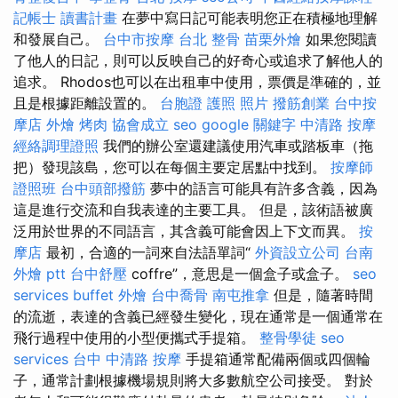
記帳士 讀書計畫
在夢中寫日記可能表明您正在積極地理解
和發展自己。
台中市按摩
台北 整骨
苗栗外燴
如果您閱讀
了他人的日記，則可以反映自己的好奇心或追求了解他人的
追求。 Rhodos也可以在出租車中使用，票價是準確的，並
且是根據距離設置的。
台胞證 護照 照片
撥筋創業
台中按
摩店
外燴 烤肉
協會成立
seo
google 關鍵字
中清路 按摩
經絡調理證照
我們的辦公室還建議使用汽車或踏板車（拖
把）發現該島，您可以在每個主要定居點中找到。
按摩師
證照班
台中頭部撥筋
夢中的語言可能具有許多含義，因為
這是進行交流和自我表達的主要工具。 但是，該術語被廣
泛用於世界的不同語言，其含義可能會因上下文而異。
按
摩店
最初，合適的一詞來自法語單詞“
外資設立公司
台南
外燴 ptt
台中舒壓
coffre”，意思是一個盒子或盒子。
seo
services
buffet 外燴
台中喬骨
南屯推拿
但是，隨著時間
的流逝，表達的含義已經發生變化，現在通常是一個通常在
飛行過程中使用的小型便攜式手提箱。
整骨學徒
seo
services
台中 中清路 按摩
手提箱通常配備兩個或四個輪
子，通常計劃根據機場規則將大多數航空公司接受。 對於