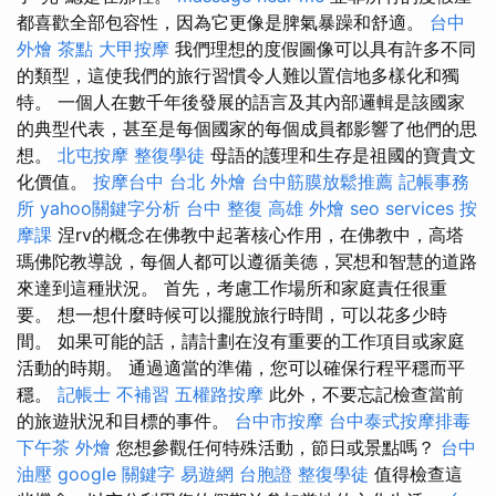
都喜歡全部包容性，因為它更像是脾氣暴躁和舒適。
台中
外燴 茶點
大甲按摩
我們理想的度假圖像可以具有許多不同
的類型，這使我們的旅行習慣令人難以置信地多樣化和獨
特。 一個人在數千年後發展的語言及其內部邏輯是該國家
的典型代表，甚至是每個國家的每個成員都影響了他們的思
想。
北屯按摩
整復學徒
母語的護理和生存是祖國的寶貴文
化價值。
按摩台中
台北 外燴
台中筋膜放鬆推薦
記帳事務
所
yahoo關鍵字分析
台中 整復
高雄 外燴
seo services
按
摩課
涅rv的概念在佛教中起著核心作用，在佛教中，高塔
瑪佛陀教導說，每個人都可以遵循美德，冥想和智慧的道路
來達到這種狀況。 首先，考慮工作場所和家庭責任很重
要。 想一想什麼時候可以擺脫旅行時間，可以花多少時
間。 如果可能的話，請計劃在沒有重要的工作項目或家庭
活動的時期。 通過適當的準備，您可以確保行程平穩而平
穩。
記帳士 不補習
五權路按摩
此外，不要忘記檢查當前
的旅遊狀況和目標的事件。
台中市按摩
台中泰式按摩排毒
下午茶 外燴
您想參觀任何特殊活動，節日或景點嗎？
台中
油壓
google 關鍵字
易遊網 台胞證
整復學徒
值得檢查這