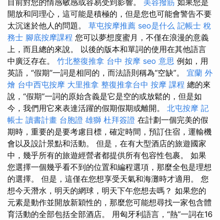
目前對您的情感敏感或容易受到影響。
美容撥筋
如果您是
開放和同理心，這可能是積極的，但是您也可能會警告不要
太沉迷於他人的問題。
草屯按摩推薦
seo是什么
記帳士 稅
務士
腳底按摩課程
您可以夢想度蜜月，不僅在浪漫的意義
上，而且總的來說。 以後的版本和單詞的使用在其他語言
中廣泛存在。
竹北整復推拿
台中 按摩
seo 意思
例如，用
英語，“假期”一詞是相同的，而法語則稱為“空缺”。
宜蘭 外
燴
台中西屯按摩
大里推拿
整復推拿台中
按摩 課程
總的來
說，“假期”一詞的原始含義是它是空的或放鬆的，但是如
今，我們用它來表達活躍的假期假期或離開。
北屯按摩
記
帳士 讀書計畫
台胞證 雄獅
杜拜簽證
在計劃一個完美的假
期時，重要的是要考慮目標，確定時間，預訂住宿，運輸機
會以及設計景點和活動。 但是，在有大型酒店的旅遊國家
中，幾乎所有的旅遊經營者都提供所有包容性包裹。 如果
您選擇一個幾乎看不到的位置和編程選項，那麼全包是理想
的選擇。 但是，這僅在您想享受天氣和海灘時才適用。 您
想今天潛水，明天的網球，明天下午您想去嗎？ 如果您的
元素是動作並開放新穎性的，那麼您可能想尋找一家包含體
育活動的全部包括全部酒店。 用匈牙利語言，“熱”一詞在16