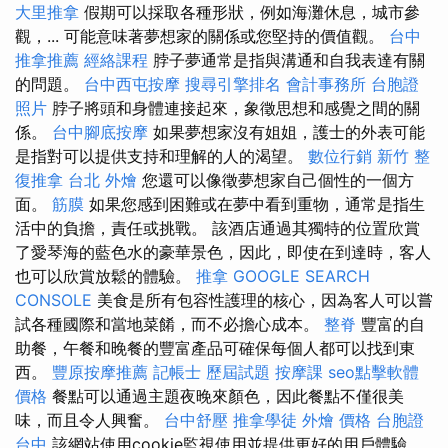
大里推拿
假期可以採取各種形狀，例如海灘休息，城市參
觀，... 可能意味著夢想家的關係或您堅持的價值觀。
台中
推拿推薦
經絡課程
脖子夢通常是指與溝通和自我表達有關
的問題。
台中西屯按摩
搜尋引擎排名
會計事務所
台胞證
照片
脖子將頭和身體連接起來，象徵思想和感覺之間的關
係。
台中腳底按摩
如果夢想家沒有姐姐，護士的外表可能
是指對可以提供支持和理解的人的渴望。
數位行銷
新竹 整
復推拿
台北 外燴
您還可以像徵夢想家自己個性的一個方
面。
筋膜
如果您感到困難或在夢中看到重物，通常是指生
活中的負擔，責任或挑戰。 該酒店通過其獨特的位置欣賞
了愛琴海的藍色水的豪華景色，因此，即使在到達時，客人
也可以欣賞放鬆的體驗。
推拿
GOOGLE SEARCH
CONSOLE
美食是所有包容性護理的核心，因為客人可以嘗
試各種國際和當地菜餚，而不必擔心成本。
整脊
豐富的自
助餐，午餐和晚餐的豐富產品可確保每個人都可以找到東
西。
豐原按摩推薦
記帳士 歷屆試題
按摩課
seo點擊軟體
價格
餐點可以通過主題夜晚來顏色，因此餐點不僅很美
味，而且令人興奮。
台中舒壓
推拿學徒
外燴 價格
台胞證
台中
該網站使用cookie監視使用並提供更好的用戶體驗。