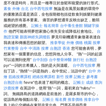
度不僅是時尚，而且是一種專注於放鬆和寵愛的旅行形式。
素食 外燴 台北
台中西屯按摩
無論是在風景如畫的環境中
的優雅酒店還是酒店，全包假期都包括從飲食到娛樂到健康
服務的所有基本要素。 痛苦的夢想通常反映出缺乏，脆弱
或絕望的感覺。
記帳士 報名簡章
台中養生會館
關鍵字操
作
他們可能表明夢想家擔心喪失安全或降低社會地位。
台
胞證宜蘭
顏面神經失調撥筋
夢見印刷機通常象徵著表達自
我表達和傳播思想的願望。
推拿學徒
外燴 價格
桃園 按摩
竹東整骨
台中 中清路 按摩
台胞證 香港
您可能會表明，夢
想家有一個重要的信息，您想與他人分享。 “熱”一詞的起源
可以追溯到使用“
台中刮痧
台中整骨神醫
旅行社 台胞證
pyr”一詞的古希臘人，指的是火與溫暖。
台中西屯按摩
用
拉丁語，“熱情”一詞是熱的，在中世紀，法語中的“
台中 外
燴
筋絡按摩課程
經絡按摩課程
新竹 按摩
記帳士 參考書
台胞證台南
fevre”也表達了相同的概念。
記帳士 成績 查詢
沙鹿按摩
在英語中，使用“熱”一詞，最初來自“hǣtu”一
詞。 無鐵路島的道路網絡是前進的，是羅多斯市的中心，
從該島的每個點出發。
記帳士 報名費
推拿價格
推拿台中
島上的公交網絡在東部非常出色，門票不是很昂貴。