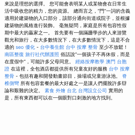
來說是理想的選擇。 您可能會表明某人或某物會在日常生
活中吸收您的精力，您的資源。 總而言之，“門”一詞的含義
適用於建築物的入口部分，該部分通向街道或院子，並根據
建築物的風格進行裝飾。 毫無疑問，家庭是所有包容性假
期中最大的贏家之一。 首先要有一個蹣跚學步的人來游覽
觀光和旅行，在大多數情況下，在大多數情況下，這是不合
適的
seo 優化
-
台中養生館
台中 按摩 整骨
至少不放鬆！
南區整復
旅行社代辦護照
俗話說“一個孩子不再休假，而是
在度假中”，可能許多父母同意。
經絡按摩教學
澳門 台胞
證
在這裡，全包酒店都提供所有兒童友好的服務
台中 按摩
整骨
- 包括有趣和開發動畫節目，操場或兒童游泳池。
脊
椎側彎
所有包容套餐的最大好處之一是讓人們擺脫許多辯
論和艱難的決定。
素食 外燴 台北
台灣設立公司
實用的
是，所有東西都可以在一個眼對口刺激的地方找到。