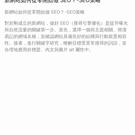
新網站如何從零開始做 SEO？-SEO策略
新網站如何從零開始做 SEO？-SEO策略
對於剛成立的新網站，做好 SEO（搜尋引擎優化）是提升曝光
與自然流量的關鍵第一步。首先，選擇一個與主題相關、簡潔
易記的網域名稱，並確認網站具備良好的結構與行動裝置相容
性。接著，進行關鍵字研究，瞭解目標受眾常搜尋的詞語，並
合理地應用於標題、內文與圖片 alt 屬性中。