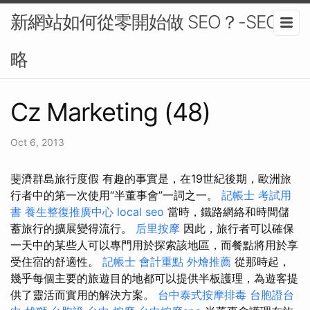
新網站如何從零開始做 SEO？-SEO策
略
Cz Marketing (48)
Oct 6, 2013
斐濟群島旅行度假 有趣的事實是，在19世紀後期，歐洲旅
行者中的第一次使用“半董事會”一詞之一。
記帳士 考試用
書
養生整復推廣中心
local seo
當時，鐵路網絡和時間儲
蓄旅行的擴展變得流行。
后里按摩
因此，旅行者可以確保
一天中的某些人可以專門用於探索該地區，而餐點將用於享
受住宿的舒適性。
記帳士 會計重點
外燴推薦
從那時起，
幾乎每個主要的旅遊目的地都可以提供半板護理，為遊客提
供了靈活而實用的解決方案。
台中泰式按摩排毒
台胞證台