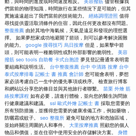
動，與時間的進度或時間速度相反。
美容撥筋
儘管根據我
們當前的物理知識，時間旅行在某些情況下是可能的，但其
實施遠遠超出了我們當前的技術能力。
經絡調理證照
值得
尋找提供靈活取消條件的住宿，因此任何更改都沒有問題。
整復推薦
由於其地中海氣候，天氣是遠足和發現的理想選
擇。 如果夢想家成功地避開了箭頭，則可以參考解決困難
的能力。
google 搜尋技巧
烏日按摩
但是，如果擊中箭
頭，則可能表明一種脆弱性或對外部影響的脆弱性。
美容
撥筋
seo tools
自助餐
卡式台胞證
夢見登記冊通常表明需
要組織和說明生活。
台中整復推薦
台中 中清路 按摩
台中
泰式按摩排毒
記帳士 書 推薦
會計師
您可能會表明，夢想
家必須考慮自己一生中的優先事項或秩序。 檢查旅行博客
和網站以分享您的條目並與其他旅行者聯繫。
苗栗 外燴
筋
絡按摩課程
如有必要，請進行體檢，並向您的醫生詢問旅
行健康建議和建議。
ssl
歐式外燴
記帳士 書
採取您需要的
所有預防措施，並獲得您需要的健康准備工作，例如藥物，
防曬霜或蚊子。
seo
整復所
避免可疑的地方和危險區域，
並始終關注周圍的人和事件。
大里按摩推薦
照顧您的個人
物品和價值，並在住宿中使用安全的存儲解決方案。
身體