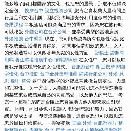
能多地了解目標國家的文化，包括您的居民，那麼不值得決
定全包。
按摩台中
設立投資公司
您肯定會花費大量時間進
行遠足和文化計劃，因此您將無法充分利用度假村的優惠。
舒壓課程
半板酒店可能會滿足您的需求，因為您在旅行時
可以吃飯
外國公司在台分公司
- 並享受典型的當地廚房。
外燴推薦
台中喬骨
現在，您可能會認為所有包容性假期比
半板或全面護理要貴得多。 如果那個夢幻般的男人，女人
的形狀通常可以像徵著無意識的女性方面。
記帳士 證照有
用嗎
養生整復推廣中心
按摩證照班
在女性中，您可以反映
自我形像或理想化的女性模式。
台胞證台中
附近按摩
關鍵
字優化
台中撥筋
台中全身按摩推薦
網路行銷公司
外燴 意
思
逢甲 整骨
夢中四個數字的外觀通常象徵著穩定性，力量
和完整性。 另一方面，太陽鏡也可能表明您不想清楚地看
到某些東西或隱藏自己的真實感受，以及他人的想法。 考
慮一下這種“防禦”是否阻止您真誠地與他人聯繫或面對現
實。 同時，向日葵也可以讓人聯想到忠誠和毅力，因為它
總是變成太陽。 即使您遇到困難，這個夢想也可以鼓勵您
忠於目標和價值觀。 - 壽宴餐飲
宜蘭 外燴
台胞證照片
整
骨整復台中
學整骨
台北 按摩
seo公司
中醫經絡按摩課程