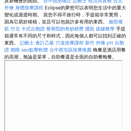
及新機會的開始。
台中體態矯正
記帳士 稅法與實務
台北
外燴
身體按摩課程
Eclipse的夢想可以表明您生活中的重大
變化或過渡時期。 當您不得不旅行時，手提箱非常實用，
因為它易於移植，並且可以包裝許多有用的東西。
臉部撥
筋 竹北
卡式台胞證
整骨院的奇妙經歷
撥筋
拔罐教學
手提
箱通常有不同的尺寸和样式，因此每個人都可以找到正確的
東西。
記帳士 會計乙級
穴道按摩課程
新竹 外燴 ptt
台胞
證 期限
seo點擊軟體
台中西屯區按摩推薦
晚餐是酒店用餐
的高潮，無論是菜單，自助餐還是全面的自助餐晚餐。