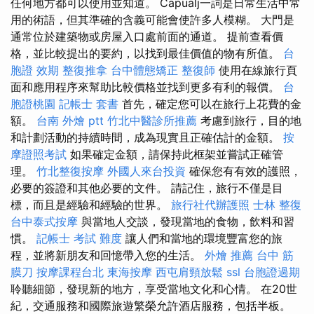
任何地方都可以使用並知道。 Capualj一詞是日常生活中常
用的術語，但其準確的含義可能會使許多人模糊。 大門是
通常位於建築物或房屋入口處前面的通道。 提前查看價
格，並比較提出的要約，以找到最佳價值的物有所值。
台
胞證 效期
整復推拿
台中體態矯正
整復師
使用在線旅行頁
面和應用程序來幫助比較價格並找到更多有利的報價。
台
胞證桃園
記帳士 套書
首先，確定您可以在旅行上花費的金
額。
台南 外燴 ptt
竹北中醫診所推薦
考慮到旅行，目的地
和計劃活動的持續時間，成為現實且正確估計的金額。
按
摩證照考試
如果確定金額，請保持此框架並嘗試正確管
理。
竹北整復按摩
外國人來台投資
確保您有有效的護照，
必要的簽證和其他必要的文件。 請記住，旅行不僅是目
標，而且是經驗和經驗的世界。
旅行社代辦護照
士林 整復
台中泰式按摩
與當地人交談，發現當地的食物，飲料和習
慣。
記帳士 考試 難度
讓人們和當地的環境豐富您的旅
程，並將新朋友和回憶帶入您的生活。
外燴 推薦
台中 筋
膜刀
按摩課程台北
東海按摩
西屯肩頸放鬆
ssl
台胞證過期
聆聽細節，發現新的地方，享受當地文化和心情。 在20世
紀，交通服務和國際旅遊繁榮允許酒店服務，包括半板。