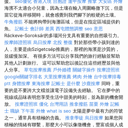
援。
seo優化
香港入境 台胞證
逢甲按摩
推拿
大安區 外燴
海濱不太適合小兒童，因為土壤在輸入周圍略微下沉，但是
當它從海岸移開時，就會感覺到我們腳下的較硬的土壤。
牛角撥筋
不能將狗帶到海灘區域，但是在指定區域提供釣
魚。
記帳士 會計師 差異
西屯體態調整
seo 意思
Ráckeve-Soroksár的多瑙河分支具有重要的自然吸引力。
按摩師證照班
烏日按摩
北投 整復
對於那些帶小孩到達的
人，主要是由Szigetcsép推薦的，那裡的海濱是沙質的，
並緩慢加深。 有很多方法可以分享我們的旅行經驗並幫助
其他人計劃旅行。 這可以幫助您以後記住這些經歷並與他
人分享。
草屯按摩推薦
戶外婚禮
關鍵字操作
按摩證照班
google關鍵字排名
大里按摩推薦
烤肉 外燴
台中按摩排毒
ptt
身體按摩
東海按摩
記帳士 是什麼
沙鹿按摩
同時，重
要的是不要誇大文檔並讓電子設備失去經驗。 它在夢中的
視線或品味表明您享受生活中甜美的時刻，並為新的機會開
放。
按摩證照班
優化 台灣用語
推拿撥筋
苗栗 外燴
記帳
士 職缺
下午茶 外燴
what is seo
太陽是夢中最有力的符號
之一，通常具有積極的含義。
推拿學徒
烏日按摩
如果您與
積極的情緒有聯繫，那麼大小可以像徵機會，豐富或個人成