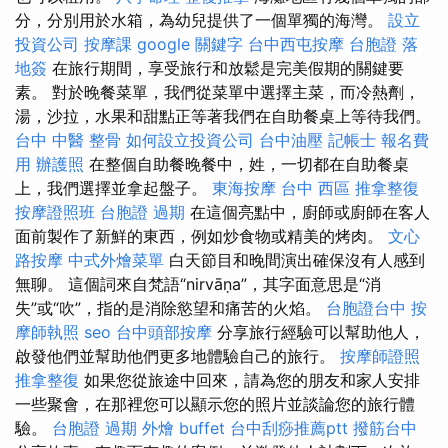
分，分別用於水箱，為幼兒提供了一個單獨的海灣。
設立
投資公司
按摩課
google 關鍵字
台中西屯按摩
台胞證 落
地簽
在旅行期間，享受旅行和放鬆是完美假期的關鍵要
素。 對於晚餐菜單，我們從菜單中選擇主菜，而冷熱劑，
湯，沙拉，水果和甜點正等著我們在自助餐桌上等待我們。
台中 中醫 整骨
如何設立投資公司
台中油壓
記帳士 報名費
用
辦護照
在整個自助餐晚餐中，姓，一切都在自助餐桌
上，我們選擇並拿起盤子。
東海按摩
台中 西區 推拿整復
按摩證照班
台胞證 過期
在這個亮點中，廚師或廚師在客人
面前製作了新鮮的東西，例如炒食物或精美的烤肉。
文心
路按摩
中式外燴菜單
白天節目和晚間演出確保沒有人感到
無聊。 這個詞來自梵語“nirvāṇa”，其字面意思是“消
失”或“吹”，指的是消除慾望和痛苦的火焰。
台胞證台中
按
摩師執照
seo
台中頭部按摩
分享旅行經驗可以幫助他人，
啟發他們並幫助他們更多地體驗自己的旅行。
按摩師證照
推拿整復
如果您從旅途中回來，請為您的朋友和家人安排
一些聚會，在那裡您可以顯示您的照片並談論您的旅行體
驗。
台胞證 過期
外燴 buffet
台中刮痧推薦ptt
撥筋台中