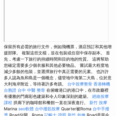
保留所有必需的旅行文件，例如飛機票，酒店預訂和其他增
援部隊。 複製這些文檔，並在包裝​​或住宿中保存副本。 首
先，考慮一下旅行的持續時間和目的地的性質。 這將幫助
您確定需要多少個衣服和其他必要物品。 嘗試最大程度地
減少多餘的包裝，並選擇旅行中真正需要的元素。 也許許
多人認為魚和島是一個概念，儘管地中海第二大島，位於意
大利海岸附近，等待著許多奇蹟。
台中按摩整骨
香港轉機
台胞證
台中 中醫 整骨
在俯瞰港口的港口中，在市政廳裡
有優雅的門廊彩色建築和令人印象深刻的建築。
經絡按摩
課程
拱廊下的咖啡館和餐館一直在深夜進行。
新竹 按摩
Marina
seo軟體
台中撥筋按摩
Quarter被Roma
台中手撥
燙
Road分開，Roma
記帳士 證照
新竹 外燴
Road是當今