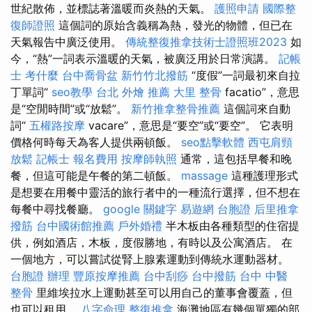
世紀散佈，並標誌著溫暖而炎熱的天氣。
護照申請
國際整
復師證照
這個詞的原始含義稱為熱，發光的物體，但已在
天氣報告中廣泛使用。
傳統整復推拿技術士證照班2023
如
今，“熱”一詞表示溫暖的天氣，被廣泛用於日常演講。
記帳
士 考什麼
台中喬骨盆
新竹竹北撥筋
“度假”一詞最初來自拉
丁單詞“
seo教學
台北 外燴 推薦
大里 整骨
facatio”，意思
是“空閒時間”或“放鬆”。
新竹推拿整骨推薦
這個詞來自動
詞“
五權路按摩
vacare”，意思是“要空”或“要空”。 它表明
價格何時每天為客人提供兩頓飯。
seo點擊軟體
西屯肩頸
放鬆
記帳士 報名費用
按摩師執照
通常，這包括早餐和晚
餐，但這可能是午餐的第二頓飯。
massage
這種護理形式
是想要在用餐中靈活的旅行者中的一種流行選擇，但不想在
每餐中尋找餐廳。
google 關鍵字
易遊網 台胞證
后里推拿
撥筋
台中國術館推薦
戶外婚禮
半木板由各種類型的住宿提
供，例如酒店，木板，度假勝地，有時以及公寓酒店。 在
一個地方，可以嘗試從腎上腺素運動到傳統水運動器材。
台胞證 辦理
豐原按摩推薦
台中刮痧
台中撥筋
台中 中醫
整骨
里維埃拉水上運動甚至可以用自己的董事會覆蓋，但
也可以租用。
八字命理 整復推拿
海灘地區有幾個單獨的部