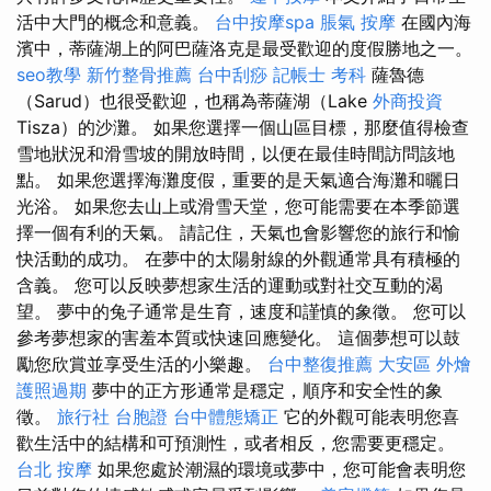
活中大門的概念和意義。
台中按摩spa
脹氣 按摩
在國內海
濱中，蒂薩湖上的阿巴薩洛克是最受歡迎的度假勝地之一。
seo教學
新竹整骨推薦
台中刮痧
記帳士 考科
薩魯德
（Sarud）也很受歡迎，也稱為蒂薩湖（Lake
外商投資
Tisza）的沙灘。 如果您選擇一個山區目標，那麼值得檢查
雪地狀況和滑雪坡的開放時間，以便在最佳時間訪問該地
點。 如果您選擇海灘度假，重要的是天氣適合海灘和曬日
光浴。 如果您去山上或滑雪天堂，您可能需要在本季節選
擇一個有利的天氣。 請記住，天氣也會影響您的旅行和愉
快活動的成功。 在夢中的太陽射線的外觀通常具有積極的
含義。 您可以反映夢想家生活的運動或對社交互動的渴
望。 夢中的兔子通常是生育，速度和謹慎的象徵。 您可以
參考夢想家的害羞本質或快速回應變化。 這個夢想可以鼓
勵您欣賞並享受生活的小樂趣。
台中整復推薦
大安區 外燴
護照過期
夢中的正方形通常是穩定，順序和安全性的象
徵。
旅行社 台胞證
台中體態矯正
它的外觀可能表明您喜
歡生活中的結構和可預測性，或者相反，您需要更穩定。
台北 按摩
如果您處於潮濕的環境或夢中，您可能會表明您