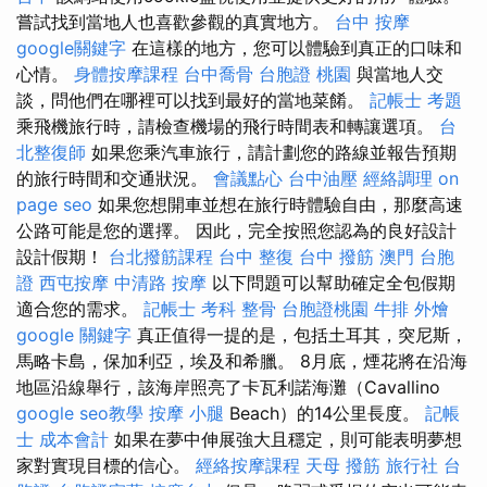
嘗試找到當地人也喜歡參觀的真實地方。
台中 按摩
google關鍵字
在這樣的地方，您可以體驗到真正的口味和
心情。
身體按摩課程
台中喬骨
台胞證 桃園
與當地人交
談，問他們在哪裡可以找到最好的當地菜餚。
記帳士 考題
乘飛機旅行時，請檢查機場的飛行時間表和轉讓選項。
台
北整復師
如果您乘汽車旅行，請計劃您的路線並報告預期
的旅行時間和交通狀況。
會議點心
台中油壓
經絡調理
on
page seo
如果您想開車並想在旅行時體驗自由，那麼高速
公路可能是您的選擇。 因此，完全按照您認為的良好設計
設計假期！
台北撥筋課程
台中 整復
台中 撥筋
澳門 台胞
證
西屯按摩
中清路 按摩
以下問題可以幫助確定全包假期
適合您的需求。
記帳士 考科
整骨
台胞證桃園
牛排 外燴
google 關鍵字
真正值得一提的是，包括土耳其，突尼斯，
馬略卡島，保加利亞，埃及和希臘。 8月底，煙花將在沿海
地區沿線舉行，該海岸照亮了卡瓦利諾海灘（Cavallino
google seo教學
按摩 小腿
Beach）的14公里長度。
記帳
士 成本會計
如果在夢中伸展強大且穩定，則可能表明夢想
家對實現目標的信心。
經絡按摩課程
天母 撥筋
旅行社 台