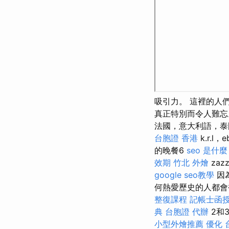
吸引力。 這裡的人
真正特別而令人難忘
法國，意大利語，泰國，k
台胞證 香港
k.r.l，
的晚餐6
seo 是什麼
效期
竹北 外燴
zaz
google seo教學
因為
何熱愛歷史的人都會
整復課程
記帳士函
典
台胞證 代辦
2和
小型外燴推薦
優化