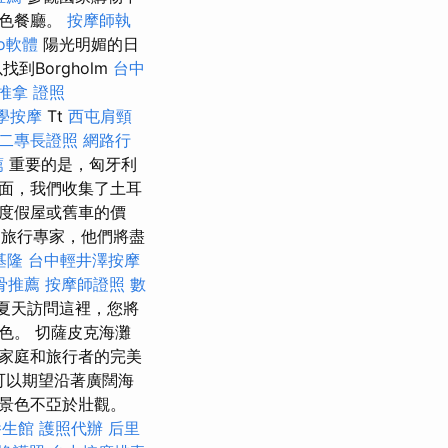
出色餐廳。
按摩師執
eo軟體
陽光明媚的日
Borgholm
台中
推拿 證照
學按摩
Tt
西屯肩頸
二專長證照
網路行
薦
重要的是，匈牙利
下面，我們收集了土耳
度假屋或舊車的價
旅行專家，他們將盡
基隆
台中輕井澤按摩
骨推薦
按摩師證照
數
夏天訪問這裡，您將
色。 切薩皮克海灘
家庭和旅行者的完美
可以期望沿著廣闊海
景色不亞於壯觀。
養生館
護照代辦
后里