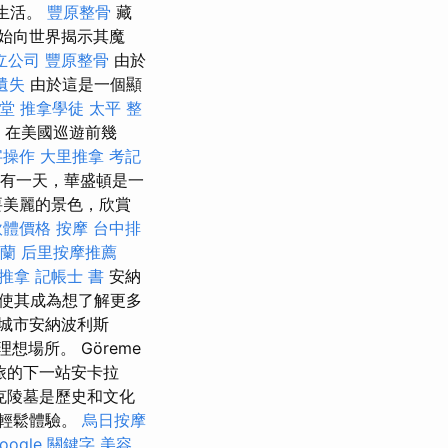
諧生活。
豐原整骨
藏
開始向世界揭示其魔
立公司
豐原整骨
由於
遺失
由於這是一個顯
堂
推拿學徒
太平 整
在美國巡遊前幾
字操作
大里推拿
考記
有一天，華盛頓是一
要美麗的景色，欣賞
軟體價格
按摩
台中排
蘭
后里按摩推薦
推拿
記帳士 書
安納
使其成為想了解更多
城市安納波利斯
想場所。 Göreme
旅的下一站安卡拉
克陵墓是歷史和文化
輕鬆體驗。
烏日按摩
oogle 關鍵字
美容