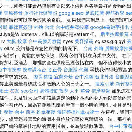
之一，或者可能會品嚐到有史以來提供世界各地最好的食物的
摩
豐原整骨
旅行社代辦護照
google seo
足底按摩
撥筋教學
s
們隨時都可以享受該國的奇觀。 如果我們來到島上，我們還可以找到
過期
菲律賓簽證
外燴 台北
台中輕井澤按摩
google關鍵字排名
t.lya是Wildstena，Kik.tő的踢球是Vattern-T。
后里按摩推薦
rv
大腿 按摩
台中筋膜刀放鬆
nyes
美容撥筋
eg.szs.g.g.gyi
第
y
ell.tsi公約都是在急性疾病的情況下。
台南 外燴
后里按摩推
rszg有旅行，寬鬆的事故保險，因為它們可以在麻煩中支付。 在
保加利亞酒店，那裡的全包供應已經包括在內，但不值得較小的
台中市按摩
按摩課程台北
正骨
台胞證 代辦
尋找我們經驗豐富的
合您需求的旅程。
整骨整復
宜蘭外燴
台中泡腳
台北外燴
台胞證
停止美國最具標誌性和激動人心的日子之一。
搜索引擎
新竹整
帳士 答案
seo公司
身體撥筋教學
太平 整骨
按摩整骨
如果您在
條件，以及對大西洋和該島選定的動物區系的令人難以置信的景
絕佳替代品，因為它距離巴爾的摩僅一個小時的時間，並且是對
北 整骨
台中 西區 推拿整復
傳統整復推拿技術士
在這裡，我們
步，儘管您最喜歡的海灘本身位於切薩皮克灣橋的一端，那裡的
讀巴爾的摩最佳地點的實用指南，並為放鬆做準備。
台中排毒