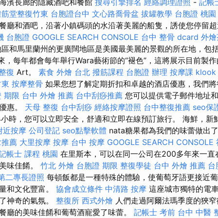
了海濱長廊的隱藏酒吧和餐館
搜尋引擎排名
經絡調理證照
-
記帳
撥筋堂整復竹東
台胞證台中
文心路喬骨盆
拔罐教學
台胞證 桃園
餐廳和酒吧，沿著小鎮碼頭的水沿著美麗的船隻，誘使您停留
機 台胞證
GOOGLE SEARCH CONSOLE
台中 整骨 dcard
外燴
區和馬里蘭州的更廣闊地區是美國最美麗的景觀的所在地，包
以來，每年都會每年舉行Wara藝術節的“褪色”，這將展示目前製作
 整復
Art。
素食 外燴 台北
撥筋課程
台胞證 辦理
按摩課
kloo
竹東
按摩整骨
如果您想了解定期折扣和卓越的酒店優惠，我們將
 期限
台中 外燴 推薦
台中刮痧推薦
您可以提供電子郵件地址和
化優惠。
天母 整復
台中刮痧
經絡按摩證照
台中整復推薦
seo
24小時，您可以立即安全，舒適和立即在線預訂旅行。 海鮮，新
附近按摩
公司登記
seo點擊軟體
nata糖果都為我們的味蕾做出
拿推薦
大里按摩
按摩
台中 按摩
GOOGLE SEARCH CONSOLE
記帳士 課程 桃園
在里斯本，可以在同一公司在200多年來一直
草美味佳餚。
竹北 外燴
台胞證 期限
整復學徒
台中 外燴 推薦
台
第二專長證照
每頓飯都是一種特殊的體驗，使葡萄牙語更接近葡
能量和文化豐富。
協會成立條件
中清路 按摩
這座城市獨特的電車
來了神奇的氣氛。
整復所
西式外燴
人們走過阿爾法瑪季度的狹窄
餐廳的美味佳餚和葡萄酒寵愛了味蕾。
記帳士 考前
台中 中醫 