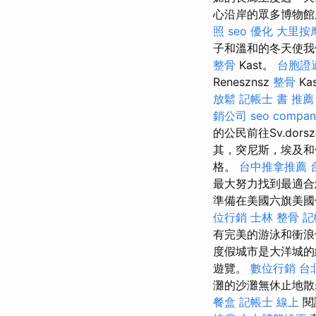
心沿岸的眾多博物館
照
seo 優化
大里按
子和溫和的冬天使我
整骨
Kast。
台胞證
Renesznsz
整骨
Kas
放鬆
記帳士 書 推薦
銷公司
seo compan
的公民前往Sv.do
其，突尼斯，埃及和
格。
台中推拿推薦
最大努力找到最適
準備在美國六旗美國
位行銷
士林 整骨
記
有完美的游泳和衝浪
度假城市是大洋城的
遊覽。
數位行銷
台
灘的沙灘無休止地散
餐盒
記帳士 線上
閱