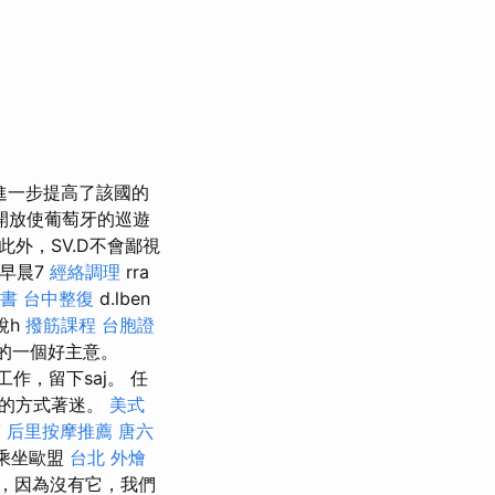
進一步提高了該國的
開放使葡萄牙的巡遊
此外，SV.D不會鄙視
早晨7
經絡調理
rra
套書
台中整復
d.lben
說h
撥筋課程
台胞證
zz的一個好主意。
上工作，留下saj。 任
產的方式著迷。
美式
筋
后里按摩推薦
唐六
乘坐歐盟
台北 外燴
，因為沒有它，我們