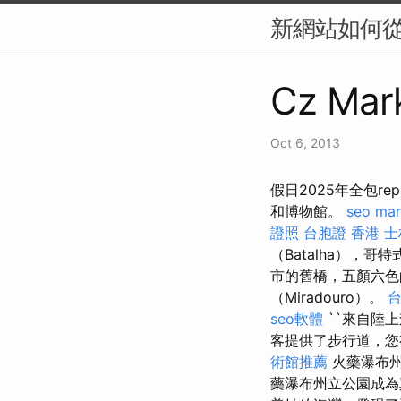
新網站如何從零
Cz Mark
Oct 6, 2013
假日2025年全包
和博物館。
seo mar
證照
台胞證 香港
士
（Batalha），
市的舊橋，五顏六色
（Miradouro）。
seo軟體
``來自陸上
客提供了步行道，您
術館推薦
火藥瀑布州
藥瀑布州立公園成