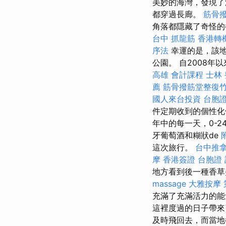
美妙的海灣，發現
都穿過長廊。
筋骨
角落都隱藏了奇怪的
台中 抓龍筋
香港轉
序法
幸運的是，該地
公園。 自2008年
高雄 會計課程
士林
薦
筋骨撥筋堂整復
國人來台投資
台胞證
件定期收到的個性
年中的每一天，0-
牙葡萄酒和糊狀de
這次旅行。
台中推
摩
香港簽證 台胞證
地方看到後一種香
massage
大雅按摩
充滿了充滿活力的
這裡度過的日子帶
及時飛回去，而當地