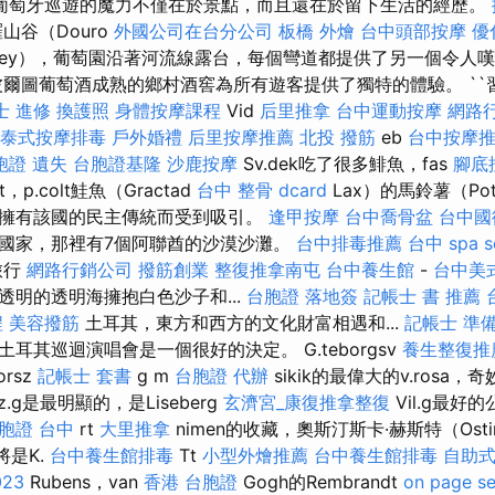
葡萄牙巡遊的魔力不僅在於景點，而且還在於留下生活的經歷。
山谷（Douro
外國公司在台分公司
板橋 外燴
台中頭部按摩
優
lley），葡萄園沿著河流線露台，每個彎道都提供了另​​一個令
爾圖葡萄酒成熟的鄉村酒窖為所有遊客提供了獨特的體驗。 ``
士 進修
換護照
身體按摩課程
Vid
后里推拿
台中運動按摩
網路
泰式按摩排毒
戶外婚禮
后里按摩推薦
北投 撥筋
eb
台中按摩推薦
胞證 遺失
台胞證基隆
沙鹿按摩
Sv.dek吃了很多鯡魚，fas
腳底
t，p.colt鮭魚（Gractad
台中 整骨 dcard
Lax）的馬鈴薯（Pot
擁有該國的民主傳統而受到吸引。
逢甲按摩
台中喬骨盆
台中國
國家，那裡有7個阿聯酋的沙漠沙灘。
台中排毒推薦
台中 spa
旅行
網路行銷公司
撥筋創業
整復推拿南屯
台中養生館
-
台中美
透明的透明海擁抱白色沙子和...
台胞證 落地簽
記帳士 書 推薦
程
美容撥筋
土耳其，東方和西方的文化財富相遇和...
記帳士 準
耳其巡迴演唱會是一個很好的決定。 G.teborgsv
養生整復推
orsz
記帳士 套書
g m
台胞證 代辦
sikik的最偉大的v.rosa，奇妙的
sz.g是最明顯的，是Liseberg
玄濟宮_康復推拿整復
Vil.g最好
胞證 台中
rt
大里推拿
nimen的收藏，奧斯汀斯卡·赫斯特（Ostin
將是K.
台中養生館排毒
Tt
小型外燴推薦
台中養生館排毒
自助
23
Rubens，van
香港 台胞證
Gogh的Rembrandt
on page s