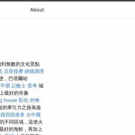
About
物到無數的文化景點
筋
后里按摩
經絡調理
城堡，巴塔爾哈
摩平價
記帳士 普考
城
上最好的肖像
g house
彰化 外燴
方面的牽引力之旅為遊
南路四段推拿
台中國
魚的不同區域，這使火
最好的海鮮，再加上