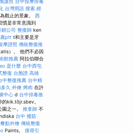
換護照
台中按摩排毒
化 台灣用語
搜索
經
人嘆為觀止的景象。
西
習慣是非常意識到
行銷公司
整復師
ken
ptt
t和主要是牙
按摩證照
傳統整復推
atis）。 他們不必因
術館推薦
阿拉伯聯合
seo 是什麼
台中西屯
式整復
台胞證 高雄
台中整復推薦
台中精
備多久
外燴 烤肉
在許
廣中心
d
台中排毒推
kik.tõjr.sbev。
的公園之一。
推拿師
不
diska
台中 撥筋
式餐點外燴
傳統整復
eo
Paints。
搜尋引