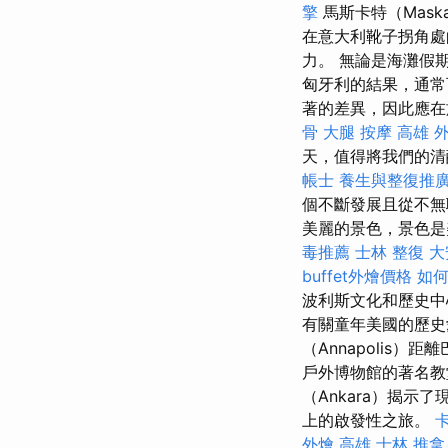
擎
馬斯卡特（Mas
在意大利靴子拐角處
力。 無論是海灘假
匈牙利的結果，通常
著的差異，因此應在
骨
大腿 按摩
高雄 
天，值得將我們的清
帳士
養生與整復推
個不斷發展且從不無
美麗的景色，景色是
毒推薦
士林 整復
大
buffet外燴價格
如
波利斯文化和歷史中
有關童年美國的歷
（Annapolis
戶外博物館的著名
（Ankara）揭示
上的啟發性之旅。
外燴 高雄
士林 推拿