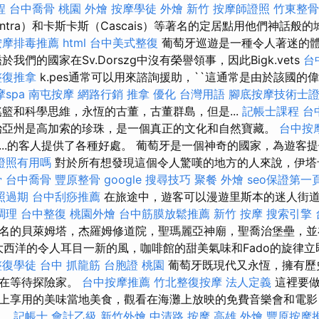
程
台中喬骨
桃園 外燴
按摩學徒
外燴 新竹
按摩師證照
竹東整骨
ntra）和卡斯卡斯（Cascais）等著名的定居點用他們神話般
按摩排毒推薦
html
台中美式整復
葡萄牙巡遊是一種令人著迷的
我們的國家在Sv.Dorszg中沒有榮譽領事，因此Bigk.vets
台
整復推拿
k.pes通常可以用來諮詢援助，``這通常是由於該國的
spa
南屯按摩
網路行銷
推拿
優化 台灣用語
腳底按摩技術士
籃和科學思維，永恆的古董，古董群島，但是...
記帳士課程
台
亞州是高加索的珍珠，是一個真正的文化和自然寶藏。
台中按
...的客人提供了各種好處。 葡萄牙是一個神奇的國家，為遊客
證照有用嗎
對於所有想發現這個令人驚嘆的地方的人來說，伊塔卡·
骨
台中喬骨
豐原整骨
google 搜尋技巧
聚餐 外燴
seo保證第一
照過期
台中刮痧推薦
在旅途中，遊客可以漫遊里斯本的迷人街
調理
台中整復
桃園外燴
台中筋膜放鬆推薦
新竹 按摩
搜索引擎
名的貝萊姆塔，杰羅姆修道院，聖瑪麗亞神廟，聖喬治堡壘，並
輸掉。 大西洋的令人耳目一新的風，咖啡館的甜美氣味和Fado的旋律
整復學徒
台中 抓龍筋
台胞證 桃園
葡萄牙既現代又永恆，擁有歷
道在等待探險家。
台中按摩推薦
竹北整復按摩
法人定義
這裡要做
上享用的美味當地美食，觀看在海灘上放映的免費音樂會和電影
天。
記帳士 會計乙級
新竹外燴
中清路 按摩
高雄 外燴
豐原按摩