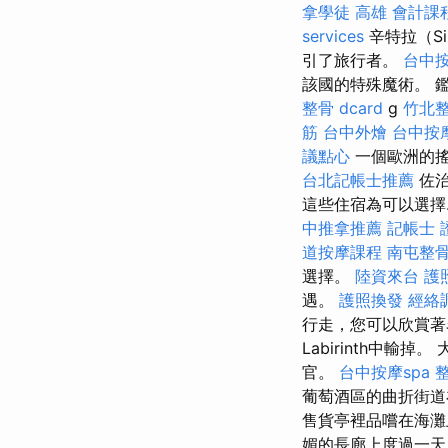
拿學徒
高雄 會計課
services
辛特拉（Si
引了旅行者。
台中
該國的特殊魔術。 鑑於
整骨 dcard
g
竹北
筋
台中外燴
台中按摩
議點心
一個歐洲的搖
台北記帳士推薦
佐治
這些住宿為可以選擇
中推拿推薦
記帳士 
道按摩課程
南屯整
選擇。
陸資來台
護
遇。
護照換發
經絡
行走，您可以欣賞著
Labirinth中
官。
台中按摩spa
葡萄酒區的曲折街
售貨亭裡品嚐在海灘
媚的長廊上度過一