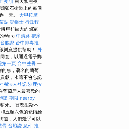
士 受訓
白天和黑夜
鵝卵石街道上的每個
超過一天。
大甲按摩
茶點
記帳士 行政程
括海岸和巨大的國家
的Wara
中清路 按摩
k 台胞證
台中排毒推
很樂意提供幫助！
外
同意，以通過電子郵
保證第一頁
台中整骨
一
鮮的魚，著名的葡萄
了貢獻，永遠不會忘記
社團法人登記
沙鹿按
在葡萄牙人最喜歡的
胞證 期限
nearby
萄牙。 首都里斯本
和五顏六色的瓷磚給
街道，人們幾乎可以
整骨
台胞證 急件
推