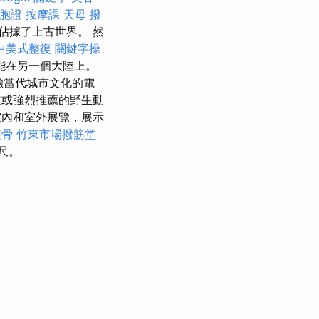
台胞證
按摩課
天母 撥
佔據了上古世界。 然
中美式整復
關鍵字操
能在另一個大陸上。
驗當代城市文化的電
或強烈推薦的野生動
內和室外展覽，展示
整骨
竹東市場撥筋堂
尺。