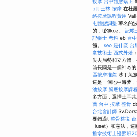
按摩
台中體態矯正
ptt
士林 按摩
在杜羅
絡按摩課程費用
Va
屯體態調整
著名的波
的，t的lkoz。
記帳
記帳士 考科
eb
台中
齒。
seo 是什麼
台
拿技術士
西式外燴
r
失去局勢和立方體，
酋長國是一個神奇的
區按摩推薦
沙丁魚
這是一個地中海夢，
油按摩
腳底按摩課
多方面，選擇土耳其土
薦
台中 按摩 整骨
d
台北會計師
Sv.Dor
要錯過t
整骨整復
台
Huset）和憲法，這
推拿技術士證照班20