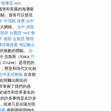
按摩店
seo
的城堡和美麗的海灘吸
體驗，遊客可以發現
中 中清路 按摩
台中
偉大網格。
台中 抓龍
證照班
台胞證
rwd
會
中 撥筋
台胞證 辦理
摩排毒推薦
考記帳士
提供無數的體驗。
台
克魯斯（Itaka
穴
頁
Cruise）是理想的
道，歷史和現代文化相
台中美式整復
在首都
在阿爾法斯區的
立即掌握了我們的感
史城市和世界著名的
的許多事情是在許多
，或者只是在陽光明
推薦
參觀國家購物中