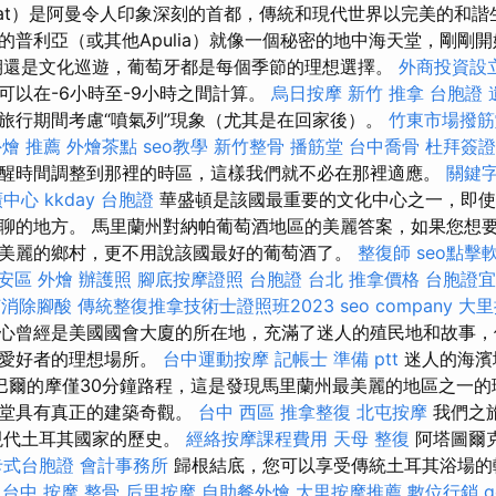
kat）是阿曼令人印象深刻的首都，傳統和現代世界以完美的和
的普利亞（或其他Apulia）就像一個秘密的地中海天堂，剛剛
期還是文化巡遊，葡萄牙都是每個季節的理想選擇。
外商投資設
可以在-6小時至-9小時之間計算。
烏日按摩
新竹 推拿
台胞證 
旅行期間考慮“噴氣列”現象（尤其是在回家後）。
竹東市場撥筋
外燴 推薦
外燴茶點
seo教學
新竹整骨
播筋堂
台中喬骨
杜拜簽證
醒時間調整到那裡的時區，這樣我們就不必在那裡適應。
關鍵
廣中心
kkday 台胞證
華盛頓是該國最重要的文化中心之一，即使
聊的地方。 馬里蘭州對納帕葡萄酒地區的美麗答案，如果您想
美麗的鄉村，更不用說該國最好的葡萄酒了。
整復師
seo點擊
安區 外燴
辦護照
腳底按摩證照
台胞證 台北
推拿價格
台胞證宜
何消除腳酸
傳統整復推拿技術士證照班2023
seo company
大里
心曾經是美國國會大廈的所在地，充滿了迷人的殖民地和故事，
史愛好者的理想場所。
台中運動按摩
記帳士 準備 ptt
迷人的海濱
）距離巴爾的摩僅30分鐘路程，這是發現馬里蘭州最美麗的地區之一的理
教堂具有真正的建築奇觀。
台中 西區 推拿整復
北屯按摩
我們之
了現代土耳其國家的歷史。
經絡按摩課程費用
天母 整復
阿塔圖爾
卡式台胞證
會計事務所
歸根結底，您可以享受傳統土耳其浴場的
台中 按摩 整骨
后里按摩
自助餐外燴
大里按摩推薦
數位行銷
g