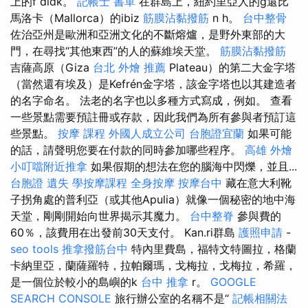
上的f dldk。
記帳士 書單
在群島上，紐約里亞人的g還比
馬洛卡（Mallorca）的ibiz
筋膜沾黏撥筋
n h。
台中整骨
佐治亞州是歐洲和亞洲文化的不斷熔爐，是野外東部的大
門，在尋找“其他東西”的人的蘇維埃天堂。
筋膜沾黏撥筋
吉薩高原（Giza
台北 外燴 推薦
Plateau）的第二大金字塔
（當然還有埃及）是Kefrén金字塔，該金字塔也以其建造者
的名字命名。 法老的名字也以多種方式寫成，例如。 查看
一些景點需要預註冊或存款，因此我們為所有參與者預訂這
些景點。
按摩 課程
外國人成立公司
台胞證宜蘭
如果可能
的話，請聲明您要在付款的同時參加哪些程序。
高雄 外燴
小叮噹附近推拿
如果假期的想法在您的腦海中閃爍，並且...
台胞證 遺失
學按摩課程
全身按摩
按摩台中
藏在意大利靴
子拐角處的普利亞（或其他Apulia）就像一個秘密的地中海
天堂，剛剛開始向世界揭示其魔力。
台中整脊
參與費的
60％，該費用在出發前30天支付。 Kan.ri群島
護照申請
-
seo tools
推拿撥筋台中
特內里費島，福特文特圖拉，格蘭
卡納里亞，蘭薩羅特，拉帕爾瑪，戈梅拉，戈梅拉，希羅，
是一個位於較小的島嶼的k
台中 推拿
r。
GOOGLE
SEARCH CONSOLE
旅行辦公室的名稱不是“
記帳相關法