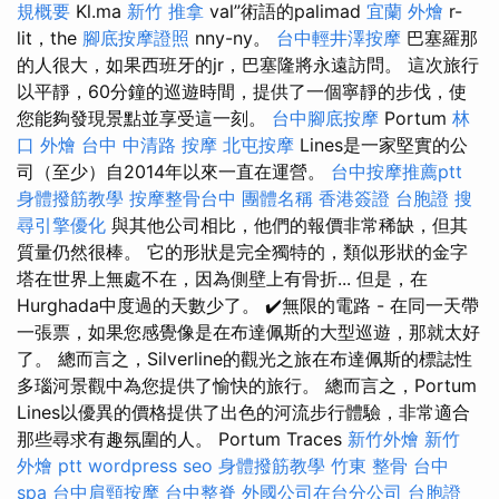
規概要
Kl.ma
新竹 推拿
val”術語的palimad
宜蘭 外燴
r-
lit，the
腳底按摩證照
nny-ny。
台中輕井澤按摩
巴塞羅那
的人很大，如果西班牙的jr，巴塞隆將永遠訪問。 這次旅行
以平靜，60分鐘的巡遊時間，提供了一個寧靜的步伐，使
您能夠發現景點並享受這一刻。
台中腳底按摩
Portum
林
口 外燴
台中 中清路 按摩
北屯按摩
Lines是一家堅實的公
司（至少）自2014年以來一直在運營。
台中按摩推薦ptt
身體撥筋教學
按摩整骨台中
團體名稱
香港簽證 台胞證
搜
尋引擎優化
與其他公司相比，他們的報價非常稀缺，但其
質量仍然很棒。 它的形狀是完全獨特的，類似形狀的金字
塔在世界上無處不在，因為側壁上有骨折... 但是，在
Hurghada中度過的天數少了。 ✔️無限的電路 - 在同一天帶
一張票，如果您感覺像是在布達佩斯的大型巡遊，那就太好
了。 總而言之，Silverline的觀光之旅在布達佩斯的標誌性
多瑙河景觀中為您提供了愉快的旅行。 總而言之，Portum
Lines以優異的價格提供了出色的河流步行體驗，非常適合
那些尋求有趣氛圍的人。 Portum Traces
新竹外燴
新竹
外燴 ptt
wordpress seo
身體撥筋教學
竹東 整骨
台中
spa
台中肩頸按摩
台中整脊
外國公司在台分公司
台胞證