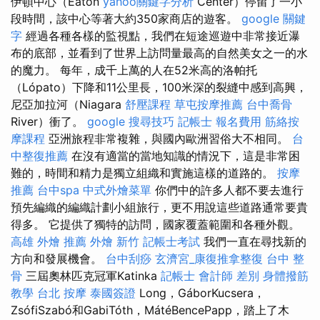
伊頓中心（Eaton
yahoo關鍵字分析
Center）停留了一小
段時間，該中心等著大約350家商店的遊客。
google 關鍵
字
經過各種各樣的監視點，我們在短途巡遊中非常接近瀑
布的底部，並看到了世界上訪問量最高的自然美女之一的水
的魔力。 每年，成千上萬的人在52米高的洛帕托
（Lópato）下降和11公里長，100米深的裂縫中感到高興，
尼亞加拉河（Niagara
舒壓課程
草屯按摩推薦
台中喬骨
River）衝了。
google 搜尋技巧
記帳士 報名費用
筋絡按
摩課程
亞洲旅程非常複雜，與國內歐洲習俗大不相同。
台
中整復推薦
在沒有適當的當地知識的情況下，這是非常困
難的，時間和精力是獨立組織和實施這樣的道路的。
按摩
推薦
台中spa
中式外燴菜單
你們中的許多人都不要去進行
預先編織的編織計劃小組旅行，更不用說這些道路通常要貴
得多。 它提供了獨特的訪問，國家覆蓋範圍和各種外觀。
高雄 外燴 推薦
外燴 新竹
記帳士考試
我們一直在尋找新的
方向和發展機會。
台中刮痧
玄濟宮_康復推拿整復
台中 整
骨
三屆奧林匹克冠軍Katinka
記帳士 會計師 差別
身體撥筋
教學
台北 按摩
泰國簽證
Long，GáborKucsera，
ZsófiSzabó和GabiTóth，MátéBencePapp，踏上了木