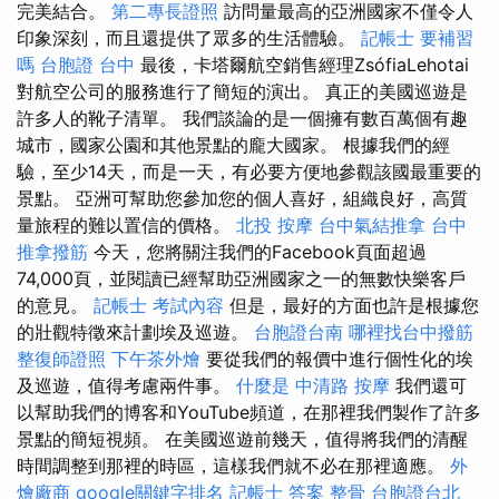
完美結合。
第二專長證照
訪問量最高的亞洲國家不僅令人
印象深刻，而且還提供了眾多的生活體驗。
記帳士 要補習
嗎
台胞證 台中
最後，卡塔爾航空銷售經理ZsófiaLehotai
對航空公司的服務進行了簡短的演出。 真正的美國巡遊是
許多人的靴子清單。 我們談論的是一個擁有數百萬個有趣
城市，國家公園和其他景點的龐大國家。 根據我們的經
驗，至少14天，而是一天，有必要方便地參觀該國最重要的
景點。 亞洲可幫助您參加您的個人喜好，組織良好，高質
量旅程的難以置信的價格。
北投 按摩
台中氣結推拿
台中
推拿撥筋
今天，您將關注我們的Facebook頁面超過
74,000頁，並閱讀已經幫助亞洲國家之一的無數快樂客戶
的意見。
記帳士 考試內容
但是，最好的方面也許是根據您
的壯觀特徵來計劃埃及巡遊。
台胞證台南
哪裡找台中撥筋
整復師證照
下午茶外燴
要從我們的報價中進行個性化的埃
及巡遊，值得考慮兩件事。
什麼是
中清路 按摩
我們還可
以幫助我們的博客和YouTube頻道，在那裡我們製作了許多
景點的簡短視頻。 在美國巡遊前幾天，值得將我們的清醒
時間調整到那裡的時區，這樣我們就不必在那裡適應。
外
燴廠商
google關鍵字排名
記帳士 答案
整骨
台胞證台北