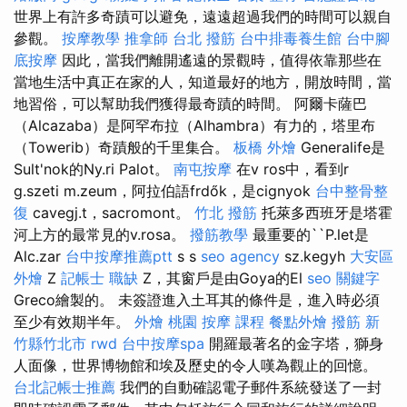
世界上有許多奇蹟可以避免，遠遠超過我們的時間可以親自
參觀。
按摩教學
推拿師
台北 撥筋
台中排毒養生館
台中腳
底按摩
因此，當我們離開遙遠的景觀時，值得依靠那些在
當地生活中真正在家的人，知道最好的地方，開放時間，當
地習俗，可以幫助我們獲得最奇蹟的時間。 阿爾卡薩巴
（Alcazaba）是阿罕布拉（Alhambra）有力的，塔里布
（Towerib）奇蹟般的千里集合。
板橋 外燴
Generalife是
Sult'nok的Ny.ri Palot。
南屯按摩
在v ros中，看到r
g.szeti m.zeum，阿拉伯語frdők，是cignyok
台中整骨整
復
cavegj.t，sacromont。
竹北 撥筋
托萊多西班牙是塔霍
河上方的最常見的v.rosa。
撥筋教學
最重要的``P.let是
Alc.zar
台中按摩推薦ptt
s s
seo agency
sz.kegyh
大安區
外燴
Z
記帳士 職缺
Z，其窗戶是由Goya的El
seo 關鍵字
Greco繪製的。 未簽證進入土耳其的條件是，進入時必須
至少有效期半年。
外燴 桃園
按摩 課程
餐點外燴
撥筋 新
竹縣竹北市
rwd
台中按摩spa
開羅最著名的金字塔，獅身
人面像，世界博物館和埃及歷史的令人嘆為觀止的回憶。
台北記帳士推薦
我們的自動確認電子郵件系統發送了一封