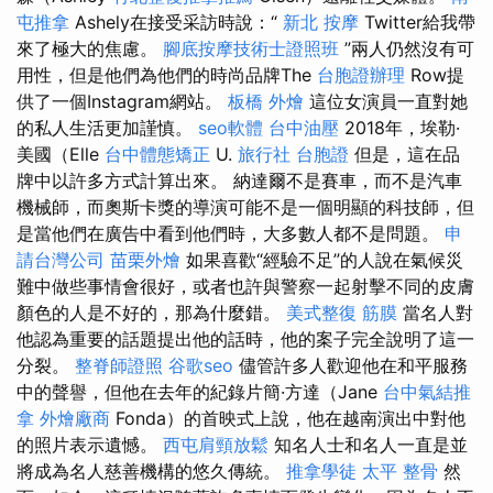
屯推拿
Ashely在接受采訪時說：“
新北 按摩
Twitter給我帶
來了極大的焦慮。
腳底按摩技術士證照班
”兩人仍然沒有可
用性，但是他們為他們的時尚品牌The
台胞證辦理
Row提
供了一個Instagram網站。
板橋 外燴
這位女演員一直對她
的私人生活更加謹慎。
seo軟體
台中油壓
2018年，埃勒·
美國（Elle
台中體態矯正
U.
旅行社 台胞證
但是，這在品
牌中以許多方式計算出來。 納達爾不是賽車，而不是汽車
機械師，而奧斯卡獎的導演可能不是一個明顯的科技師，但
是當他們在廣告中看到他們時，大多數人都不是問題。
申
請台灣公司
苗栗外燴
如果喜歡“經驗不足”的人說在氣候災
難中做些事情會很好，或者也許與警察一起射擊不同的皮膚
顏色的人是不好的，那為什麼錯。
美式整復 筋膜
當名人對
他認為重要的話題提出他的話時，他的案子完全說明了這一
分裂。
整脊師證照
谷歌seo
儘管許多人歡迎他在和平服務
中的聲譽，但他在去年的紀錄片簡·方達（Jane
台中氣結推
拿
外燴廠商
Fonda）的首映式上說，他在越南演出中對他
的照片表示遺憾。
西屯肩頸放鬆
知名人士和名人一直是並
將成為名人慈善機構的悠久傳統。
推拿學徒
太平 整骨
然