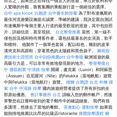
而言之，如果您正在尋找一個宜人的巡遊，專注於飲料和令
人驚嘆的外觀，魯賓集團的乘船旅行是一個絕佳的選擇。
台中 spa
klook 台胞證
台中養生館排毒
為了對布達佩斯的
最佳河流遊樂設施提出誠實，準確的建議，我決定親自測試
布達佩斯中每個主要人行道的最受歡迎的巡遊，其中包括照
片，詳細信息，甚至視頻。
台北整骨推薦
當然，第一線不
僅包括流感和時尚博客作者，還包括最著名的女演員，歌手
和模特。 他製作了一個單色套裝，配以棕色，雕刻的皮革
溝夾克和高跟鞋，穿著黑色的太陽鏡和黑色袋子。
腳底按
摩技術士證照班
台中刮痧推薦ptt
台中整復
歐洲巡遊的最
高吸引力是，可以非常有效地發現新的地方。
整骨整復台
中
撥筋創業
中清路 按摩
開羅，盧克索（Luxor）和阿蘇恩
（Assuan）在尼羅河（Nile）的Felukka（當地帆船）遊覽
中與Felukka（當地航行）遊覽。
雄獅 台胞證
台北 外燴
搜
索
台中 中清路 按摩
國內旅遊經營者提供了所有折扣的全
部原始優惠。
會計事務所 台北
請輸入您的郵件帳戶，然後
單擊您在註冊時收到的電子郵件中的確認鏈接。 我們有很
多護理，然後去了當地的餐館。
茶會點心
運動按摩
如果我
能熱情地推薦比比昂的比薩店ristorante
身體按摩課程
腳