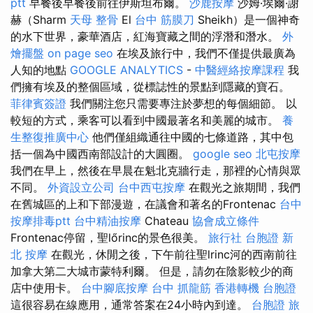
ptt
早餐後早餐後前往伊斯坦布爾。
沙鹿按摩
沙姆·埃爾·謝
赫（Sharm
天母 整骨
El
台中 筋膜刀
Sheikh）是一個神奇
的水下世界，豪華酒店，紅海寶藏之間的浮潛和潛水。
外
燴擺盤
on page seo
在埃及旅行中，我們不僅提供最廣為
人知的地點
GOOGLE ANALYTICS
-
中醫經絡按摩課程
我
們擁有埃及的整個區域，從標誌性的景點到隱藏的寶石。
菲律賓簽證
我們關注您只需要專注於夢想的每個細節。 以
較短的方式，乘客可以看到中國最著名和美麗的城市。
養
生整復推廣中心
他們僅組織通往中國的七條道路，其中包
括一個為中國西南部設計的大圓圈。
google seo
北屯按摩
我們在早上，然後在早晨在魁北克牆行走，那裡的心情與眾
不同。
外資設立公司
台中西屯按摩
在觀光之旅期間，我們
在舊城區的上和下部漫遊，在議會和著名的Frontenac
台中
按摩排毒ptt
台中精油按摩
Chateau
協會成立條件
Frontenac停留，聖lőrinc的景色很美。
旅行社 台胞證
新
北 按摩
在觀光，休閒之後，下午前往聖lrinc河的西南前往
加拿大第二大城市蒙特利爾。 但是，請勿在陰影較少的商
店中使用卡。
台中腳底按摩
台中 抓龍筋
香港轉機 台胞證
這很容易在線應用，通常答案在24小時內到達。
台胞證 旅