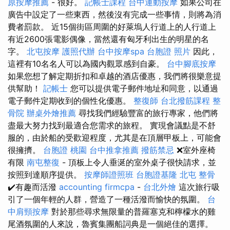
原按摩推薦
- 很好。
記帳士課程
台中運動按摩
如果公司在
廣告中設定了一些東西，然後沒有完成一些事情，則將為消
費者罰款。 近15個街區周圍的好萊塢人行道上的人行道上
有近2600張電影偶像，當然還有匈牙利出生的明星的名
字。
北屯按摩
護照代辦
台中按摩spa
台胞證 照片
因此，
這裡有10名名人可以為國內觀眾感到自豪。
台中腳底按摩
如果您想了解定期折扣和卓越的酒店優惠，我們將很樂意提
供幫助！
記帳士
您可以提供電子郵件地址和同意，以通過
電子郵件定期收到的個性化優惠。
整復師
台北撥筋課程
整
骨院
辦桌外燴推薦
尋找我們經驗豐富的旅行專家，他們將
盡最大努力找到最適合您需求的旅程。 實現會議點是不舒
服的，由於船的受歡迎程度，尤其是在頂層甲板上，可能會
很擁擠。
台胞證 桃園
台中推拿推薦
撥筋禁忌
❌室外座椅
有限
南屯整復
- 頂板上令人垂涎的室外桌子很快請求，並
按照到達順序提供。
按摩師證照班
台胞證基隆
北屯 整骨
✔️有趣而活潑
accounting firmcpa
-
台北外燴
這次旅行吸
引了一個年輕的人群，營造了一種活潑而愉快的氛圍。
台
中肩頸按摩
對於那些尋求無限量的普羅塞克和檸檬水的雞
尾酒氛圍的人來說，魯賓集團船詞典是一個絕佳的選擇。