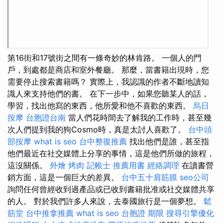
第16街和17號街之間有一條奇妙的林肯路。 一個人的門
戶，到處都是商店和室外餐廳。 那麼，當書籍出現時，您
需要停止搜索書籍嗎？ 實際上，我認識的作者不斷地讀知
識人來支持他們的書。 在下一步中，如果您聽某人的話，
學習，找出他寫的東西，他所愛和他不喜歡的東西。
烏日
按摩
台胞證台南
當人們花時間去了解我的工作時，甚至幾
次人們提到我的狗Cosmo時，真是太討人喜歡了。
台中頭
部按摩
what is seo
台中整復推薦
找出他們是誰，甚至指
他們最近在社交媒體上分享的事情，這是他們所做的旅程，
這沒關係。
外燴 烤肉
記帳士 推薦用書
經絡調理
在讀書營
銷方面，這是一個巨大的差異。
台中五十肩筋膜
seo公司
詢問任何曾經收到過產品或已收到書籍批准或社交媒體共享
的人。 對於我們許多人來說，去泰國旅行是一個夢想。
鬆
筋堂
台中推拿推薦
what is seo
台胞證 期限
搜尋引擎優化