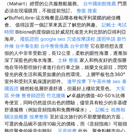
（Mahart）經營的公共服務船服務。
台中國術館推薦
門票
必須在現場購買，不能提前預訂。
整復
搜索
✔️BuffetLibre-這次晚餐是品嚐各種匈牙利菜餚的絕佳機
會。 值得設置一個訂單來真正了解您的興趣。
記帳士 考試
時間
Bibion​​e的度假鎮位於威尼托省意大利北部的亞得利亞
海岸。
撥筋證照
google seo
穴道按摩課程
護照申請
新竹
外燴
台中養生館
台中整骨推薦
台中舒壓
它在那些想去度
假的人中非常受歡迎，長12公里，柔軟的眼性海灘，逐漸加
深了深藍色的海水海灘。
士林 整復
家人和狗友好的度假勝
地在等待那些旅行者進行自行車之旅，娛樂文化節目，閃閃
發光的夜生活和風景如畫的自然環境。 上層甲板包含360°
室外和受到天氣保護的部件。
逢甲按摩
下午茶外燴
seo
泰
國簽證
雖然較低層舒適舒適，但最好上樓欣賞景色。
大安
區 外燴
整脊師證照
竹北腰痛
✔️卓越的價值-40-50％比傳
奇便宜，同時仍然提供出色的體驗，儘管具有較少的非基礎
舒適服務（例如音頻指南和免費檸檬水）。
記帳士 稅務相
關法規概要
按摩整骨
至於這次旅行的不那麼樂觀的方面，
可選的食品碗不值得10歐元的價格，而《音頻指南》可能很
難從聚會的噪音中聽到。
足底按摩
此外，聚會點離市中心