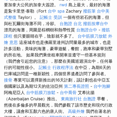
要加拿大公民的加拿大簽證。
rwd
島上最大，最好的海灘
是紮卡里堡·泰勒（Fort
台中 spa
Zachary
撥筋筆
台中美
式整復
Taylor）。
記帳士 受訓
一個有些岩石的海灘，但
與杜瓦爾街海灘不同，冷卻。
台胞證 台北
撥筋按摩台中
漂亮的海灘，周圍是棕櫚樹和熱帶性質
台胞證台中
-
撥筋
課程
但只要眼睛在乎，陰影就不多了。
台中筋膜刀放鬆
外
燴 意思
這座城市也是佛羅里達州訪問量最多的城市，也是
許多活動，美味的海灘，豪華遊艇，餐館，跑車和豪華別墅
的所在地。 如果我們乘坐租車開車並遵守一些基本規則
（我們會引起您的注意），那麼在美國巡迴演出中，任何暴
行的可能性很小。
記帳士 行政程序法
在中亞，為期6天的
巴庫城訪問是一種新穎性，四個世界遺產訪問了參與者。
接骨
專業可以選擇新推出的16天計劃，該計劃也在中亞五
個國家以及為期12天的佐治亞州
第二專長證照
-
台中泡腳
阿梅尼亞人
台中筋膜刀放鬆
-
台中喬骨
艾希比揚
（Azerbaijan Cruise）推出。
東南旅行社 台胞證
早餐，
然後在多倫多的早晨觀光，我們參觀了該市歷史和現代行政
大樓，議會和五顏六色的唐人街。
高級外燴
我們在著名的