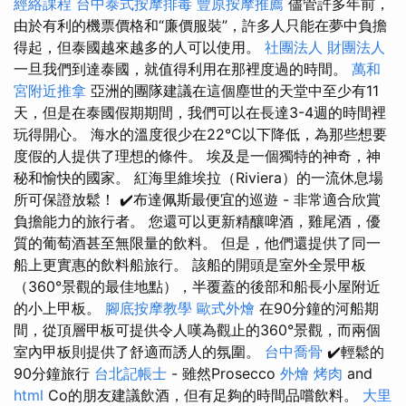
經絡課程
台中泰式按摩排毒
豐原按摩推薦
儘管許多年前，
由於有利的機票價格和“廉價服裝”，許多人只能在夢中負擔
得起，但泰國越來越多的人可以使用。
社團法人 財團法人
一旦我們到達泰國，就值得利用在那裡度過的時間。
萬和
宮附近推拿
亞洲的團隊建議在這個塵世的天堂中至少有11
天，但是在泰國假期期間，我們可以在長達3-4週的時間裡
玩得開心。 海水的溫度很少在22°C以下降低，為那些想要
度假的人提供了理想的條件。 埃及是一個獨特的神奇，神
秘和愉快的國家。 紅海里維埃拉（Riviera）的一流休息場
所可保證放鬆！ ✔️布達佩斯最便宜的巡遊 - 非常適合欣賞
負擔能力的旅行者。 您還可以更新精釀啤酒，雞尾酒，優
質的葡萄酒甚至無限量的飲料。 但是，他們還提供了同一
船上更實惠的飲料船旅行。 該船的開頭是室外全景甲板
（360°景觀的最佳地點），半覆蓋的後部和船長小屋附近
的小上甲板。
腳底按摩教學
歐式外燴
在90分鐘的河船期
間，從頂層甲板可提供令人嘆為觀止的360°景觀，而兩個
室內甲板則提供了舒適而誘人的氛圍。
台中喬骨
✔️輕鬆的
90分鐘旅行
台北記帳士
- 雖然Prosecco
外燴 烤肉
and
html
Co的朋友建議飲酒，但有足夠的時間品嚐飲料。
大里