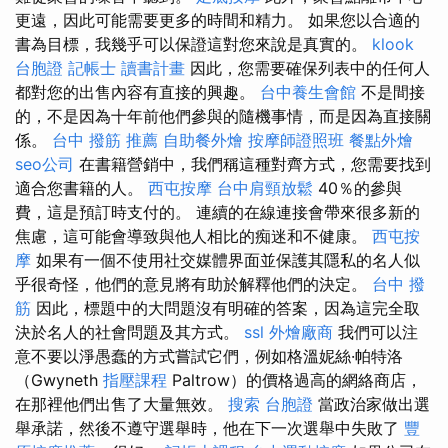
更遠，因此可能需要更多的時間和精力。 如果您以合適的
書為目標，我幾乎可以保證這對您來說是真實的。
klook
台胞證
記帳士 讀書計畫
因此，您需要確保列表中的任何人
都對您的出售內容有直接的興趣。
台中養生會館
不是間接
的，不是因為十年前他們參與的隨機事情，而是因為直接關
係。
台中 撥筋 推薦
自助餐外燴
按摩師證照班
餐點外燴
seo公司
在書籍營銷中，我們稱這種對齊方式，您需要找到
適合您書籍的人。
西屯按摩
台中肩頸放鬆
40％的參與
費，這是預訂時支付的。 連續的在線連接會帶來很多新的
焦慮，這可能會導致與他人相比的痴迷和不健康。
西屯按
摩
如果有一個不使用社交媒體界面並保護其隱私的名人似
乎很奇怪，他們的意見將有助於解釋他們的決定。
台中 撥
筋
因此，標題中的大問題沒有明確的答案，因為這完全取
決於名人的社會問題及其方式。
ssl
外燴廠商
我們可以注
意不要以淨愚蠢的方式嘗試它們，例如格溫妮絲·帕特洛
（Gwyneth
指壓課程
Paltrow）的價格過高的網絡商店，
在那裡他們出售了大量無效。
搜索
台胞證
當政治家做出選
舉承諾，然後不遵守選舉時，他在下一次選舉中失敗了
豐