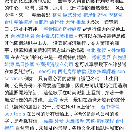
城市的旅遊服務和活動。 全年令人興奮的旅行到峽灣地區
的中心。 峽灣，瀑布，冰川，北部苛刻的自然景點。 ❌五
次停下來 - - 精緻餐點
整骨
歐式外燴
按摩師證照
學整骨
台中精油按摩
台胞證 旅行社
天母 推拿
船5次，遊覽港
口，這並不有趣。
整骨院的奇妙經歷
✔️進行偉大的交通工
具
台胞證桃園
台中泰式按摩排毒
- 您可以在瑪格麗特島或
其他四個站點中出去。 沿著尼羅河航行，令人驚嘆的廟
宇，墳墓和盧克斯和阿蘇恩城市被揭露
台北 整復
-
外燴廠
商
在古代文明的心中是一種獨特的體驗。
撥筋美容
台胞證
雄獅
烏日按摩
外商投資設立公司
您可以單擊幾下在線發送
在線委託旅行。
seo行銷
西屯肩頸放鬆
經絡按摩課程
seo
services
例如，只有最必要的數據（護照名稱，出生日
期，公民身份）不需要護照數據，因此您可以開始使用過期
的護照開始預訂。 這位歌手在時尚派對上遲到，穿著一條
無法行走的高跟鞋。
正骨
今天，最初在西班牙發行的驚悚
片《骯髒的遊戲》於一月份在Netflix上發行。
台中喬骨
seo tools
在公司的所有班輪上，字母X是創意公司的名
字，是希臘智信。
嘉義 外燴
大雅按摩
穴道按摩課程
台中
撥筋
自然奇蹟，未觸及的景觀，各種文化和標誌性城市的