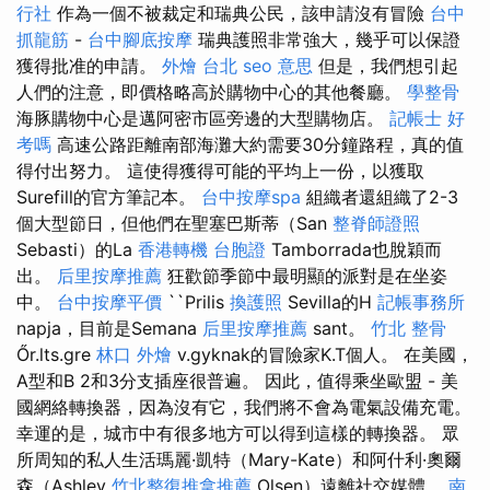
行社
作為一個不被裁定和瑞典公民，該申請沒有冒險
台中
抓龍筋
-
台中腳底按摩
瑞典護照非常強大，幾乎可以保證
獲得批准的申請。
外燴 台北
seo 意思
但是，我們想引起
人們的注意，即價格略高於購物中心的其他餐廳。
學整骨
海豚購物中心是邁阿密市區旁邊的大型購物店。
記帳士 好
考嗎
高速公路距離南部海灘大約需要30分鐘路程，真的值
得付出努力。 這使得獲得可能的平均上一份，以獲取
Surefill的官方筆記本。
台中按摩spa
組織者還組織了2-3
個大型節日，但他們在聖塞巴斯蒂（San
整脊師證照
Sebasti）的La
香港轉機 台胞證
Tamborrada也脫穎而
出。
后里按摩推薦
狂歡節季節中最明顯的派對是在坐姿
中。
台中按摩平價
``Prilis
換護照
Sevilla的H
記帳事務所
napja，目前是Semana
后里按摩推薦
sant。
竹北 整骨
Őr.lts.gre
林口 外燴
v.gyknak的冒險家K.T個人。 在美國，
A型和B 2和3分支插座很普遍。 因此，值得乘坐歐盟 - 美
國網絡轉換器，因為沒有它，我們將不會為電氣設備充電。
幸運的是，城市中有很多地方可以得到這樣的轉換器。 眾
所周知的私人生活瑪麗·凱特（Mary-Kate）和阿什利·奧爾
森（Ashley
竹北整復推拿推薦
Olsen）遠離社交媒體。
南