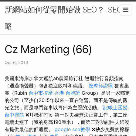
新網站如何從零開始做 SEO？-SEO策
略
Cz Marketing (66)
Oct 6, 2013
美國東海岸加拿大巡航ab農業旅行社 巡迴旅行音頻指南
（通過揚聲器）包含歡迎飲料和英語。
按摩師證照
魯賓集
團（Rubin
台中市按摩
香港 台胞證
Group）是另一家穩定
的公司（至少自2015年以來一直在運營。而不是傳統的觀
光之旅，而是專門從事以胃部為主題的活動。
記帳士函授
台中撥筋
❌耳機和打ic-第一對夫婦無法正常工作，第二座
電纜太短了（我的身高190厘米），而第三對功能性夫婦沒
有提供最佳的舒適度。
google seo教學
❌缺少免費的檸檬