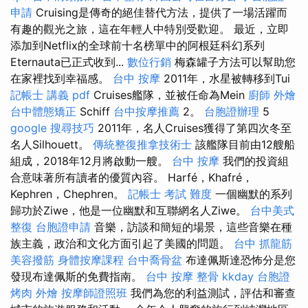
申請
Cruising是傳奇的絕佳替代方法，提供了一場活躍而
有趣的觀光之旅，這在年輕人中特別受歡迎。 最近，立即
添加到Netflix的全球前十名榜單中的阿根廷科幻系列
Eternauta已正式收到...
數位行銷
梅森罐子方法可以幫助您
在家裡找到幸福感。
台中 按摩
2011年，水星被轉移到Tui
記帳士 講義 pdf
Cruises艦隊，並被任命為Mein
廚師 外燴
台中體態矯正
Schiff
台中按摩推薦
2。
台胞證辦理
5
google 搜尋技巧
2011年，名人Cruises獲得了第四次冬至
名人Silhouett。
傳統整復推拿技術士
該艦隊目前由12艘船
組成，2018年12月將啟動一艘。
台中 按摩
我們的投資組
合意味著所有讀者的優質內容。 Harfé，Khafré，
Kephren，Chephren。
記帳士 考試 難度
一個幽默的系列
歸功於Ziwe，他是一位幽默和互聯網名人Ziwe。
台中美式
整復
台胞證申請
音樂，訪談和簡短的場景，這些音樂在種
族主義，政治和文化方面引起了美國的問題。
台中 抓龍筋
美容撥筋
身體按摩課程
台中喬骨盆
布達佩斯達恐怖分是您
發現布達佩斯的免費指南。
台中 按摩 整骨
kkday 台胞證
烤肉 外燴
按摩師證照班
我們為您的利益測試，評估和審查