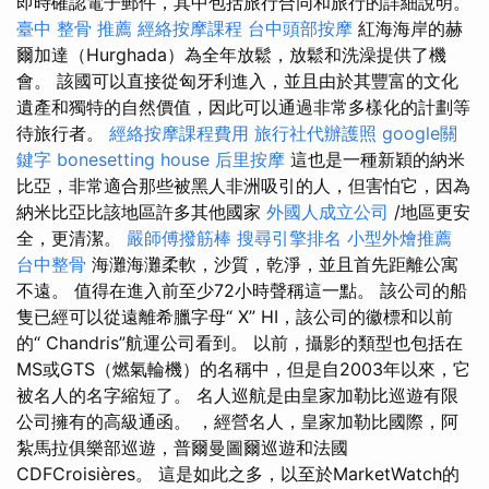
即時確認電子郵件，其中包括旅行合同和旅行的詳細說明。
臺中 整骨 推薦
經絡按摩課程
台中頭部按摩
紅海海岸的赫
爾加達（Hurghada）為全年放鬆，放鬆和洗澡提供了機
會。 該國可以直接從匈牙利進入，並且由於其豐富的文化
遺產和獨特的自然價值，因此可以通過非常多樣化的計劃等
待旅行者。
經絡按摩課程費用
旅行社代辦護照
google關
鍵字
bonesetting house
后里按摩
這也是一種新穎的納米
比亞，非常適合那些被黑人非洲吸引的人，但害怕它，因為
納米比亞比該地區許多其他國家
外國人成立公司
/地區更安
全，更清潔。
嚴師傅撥筋棒
搜尋引擎排名
小型外燴推薦
台中整骨
海灘海灘柔軟，沙質，乾淨，並且首先距離公寓
不遠。 值得在進入前至少72小時聲稱這一點。 該公司的船
隻已經可以從遠離希臘字母“ X” HI，該公司的徽標和以前
的“ Chandris”航運公司看到。 以前，攝影的類型也包括在
MS或GTS（燃氣輪機）的名稱中，但是自2003年以來，它
被名人的名字縮短了。 名人巡航是由皇家加勒比巡遊有限
公司擁有的高級通函。 ，經營名人，皇家加勒比國際，阿
紮馬拉俱樂部巡遊，普爾曼圖爾巡遊和法國
CDFCroisières。 這是如此之多，以至於MarketWatch的