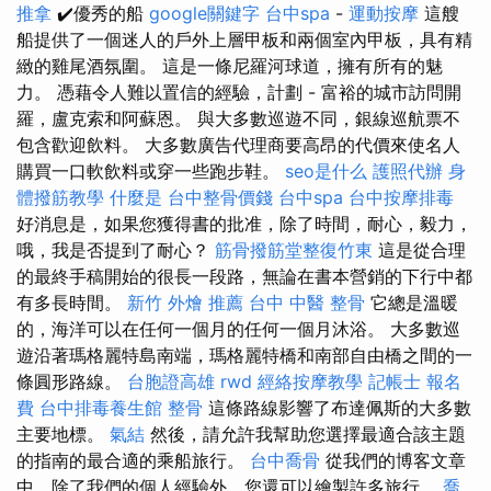
推拿
✔️優秀的船
google關鍵字
台中spa
-
運動按摩
這艘
船提供了一個迷人的戶外上層甲板和兩個室內甲板，具有精
緻的雞尾酒氛圍。 這是一條尼羅河球道，擁有所有的魅
力。 憑藉令人難以置信的經驗，計劃 - 富裕的城市訪問開
羅，盧克索和阿蘇恩。 與大多數巡遊不同，銀線巡航票不
包含歡迎飲料。 大多數廣告代理商要高昂的代價來使名人
購買一口軟飲料或穿一些跑步鞋。
seo是什么
護照代辦
身
體撥筋教學
什麼是
台中整骨價錢
台中spa
台中按摩排毒
好消息是，如果您獲得書的批准，除了時間，耐心，毅力，
哦，我是否提到了耐心？
筋骨撥筋堂整復竹東
這是從合理
的最​​終手稿開始的很長一段路，無論在書本營銷的下行中都
有多長時間。
新竹 外燴 推薦
台中 中醫 整骨
它總是溫暖
的，海洋可以在任何一個月的任何一個月沐浴。 大多數巡
遊沿著瑪格麗特島南端，瑪格麗特橋和南部自由橋之間的一
條圓形路線。
台胞證高雄
rwd
經絡按摩教學
記帳士 報名
費
台中排毒養生館
整骨
這條路線影響了布達佩斯的大多數
主要地標。
氣結
然後，請允許我幫助您選擇最適合該主題
的指南的最合適的乘船旅行。
台中喬骨
從我們的博客文章
中，除了我們的個人經驗外，您還可以繪製許多旅行。
喬