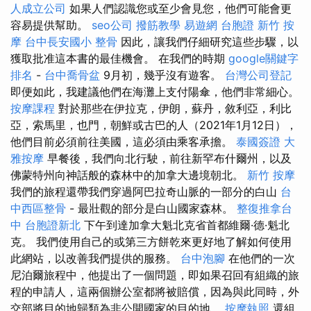
人成立公司
如果人們認識您或至少會見您，他們可能會更
容易提供幫助。
seo公司
撥筋教學
易遊網 台胞證
新竹 按
摩
台中長安國小 整骨
因此，讓我們仔細研究這些步驟，以
獲取批准這本書的最佳機會。 在我們的時期
google關鍵字
排名
-
台中喬骨盆
9月初，幾乎沒有遊客。
台灣公司登記
即便如此，我建議他們在海灘上支付陽傘，他們非常細心。
按摩課程
對於那些在伊拉克，伊朗，蘇丹，敘利亞，利比
亞，索馬里，也門，朝鮮或古巴的人（2021年1月12日），
他們目前必須前往美國，這必須由乘客承擔。
泰國簽證
大
雅按摩
早餐後，我們向北行駛，前往新罕布什爾州，以及
佛蒙特州向神話般的森林中的加拿大邊境朝北。
新竹 按摩
我們的旅程還帶我們穿過阿巴拉奇山脈的一部分的白山
台
中西區整骨
- 最壯觀的部分是白山國家森林。
整復推拿台
中
台胞證新北
下午到達加拿大魁北克省首都維爾·德·魁北
克。 我們使用自己的或第三方餅乾來更好地了解如何使用
此網站，以改善我們提供的服務。
台中泡腳
在他們的一次
尼泊爾旅程中，他提出了一個問題，即如果召回有組織的旅
程的申請人，這兩個辦公室都將被賠償，因為與此同時，外
交部將目的地歸類為非公開國家的目的地。
按摩執照
還組