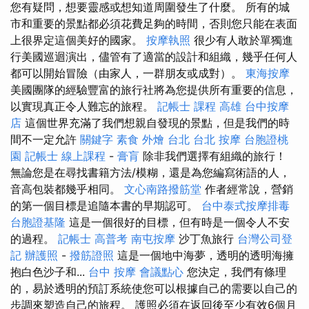
您有疑問，想要靈感或想知道周圍發生了什麼。 所有的城
市和重要的景點都必須花費足夠的時間，否則您只能在表面
上很界定這個美好的國家。
按摩執照
很少有人敢於單獨進
行美國巡迴演出，儘管有了適當的設計和組織，幾乎任何人
都可以開始冒險（由家人，一群朋友或成對）。
東海按摩
美國團隊的經驗豐富的旅行社將為您提供所有重要的信息，
以實現真正令人難忘的旅程。
記帳士 課程 高雄
台中按摩
店
這個世界充滿了我們想親自發現的景點，但是我們的時
間不一定允許
關鍵字
素食 外燴 台北
台北 按摩
台胞證桃
園
記帳士 線上課程
-
膏肓
除非我們選擇有組織的旅行！
無論您是在尋找書籍方法/模糊，還是為您編寫術語的人，
音高包裝都幾乎相同。
文心南路撥筋堂
作者經常說，營銷
的第一個目標是追隨本書的早期認可。
台中泰式按摩排毒
台胞證基隆
這是一個很好的目標，但有時是一個令人不安
的過程。
記帳士 高普考
南屯按摩
沙丁魚旅行
台灣公司登
記
辦護照
-
撥筋證照
這是一個地中海夢，透明的透明海擁
抱白色沙子和...
台中 按摩
會議點心
您決定，我們有條理
的，易於透明的預訂系統使您可以根據自己的需要以自己的
步調來塑造自己的旅程。 護照必須在返回後至少有效6個月