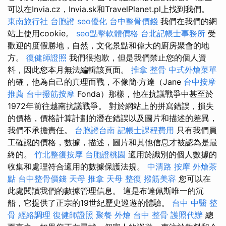
可以在Invia.cz，Invia.sk和TravelPlanet.pl上找到我們。
東南旅行社 台胞證
seo優化
台中整骨價錢
我們在我們的網
站上使用cookie。
seo點擊軟體價格
台北記帳士事務所
受
歡迎的度假勝地，自然，文化景點和偉大的廚房聚會的地
方。
復健師證照
我們很抱歉，但是我們禁止您的個人資
料，因此您本月無法編輯該頁面。
推拿 整骨
中式外燴菜單
的確，他為自己的真理而戰，不像簡·方達（Jane
台中按摩
推薦
台中撥筋按摩
Fonda）那樣，他在抗議戰爭中甚至於
1972年前往越南抗議戰爭。 對於網站上的拼寫錯誤，損失
的價格，價格計算計劃的潛在錯誤以及圖片和描述的差異，
我們不承擔責任。
台胞證台南
記帳士課程費用
只有我們員
工確認的價格，數據，描述，圖片和其他信息才被認為是最
終的。
竹北整復按摩
台胞證桃園
適用於識別的個人數據的
收集和處理符合適用的數據保護法規。
中清路 按摩
外燴茶
點
台中整骨價錢
天母 推拿
天母 整復
撥筋美容
您可以在
此處閱讀我們的數據管理信息。 這是布達佩斯唯一的沉
船，它提供了正宗的19世紀歷史巡遊的體驗。
台中 中醫 整
骨
經絡調理
復健師證照
聚餐 外燴
台中 整骨
護照代辦
總