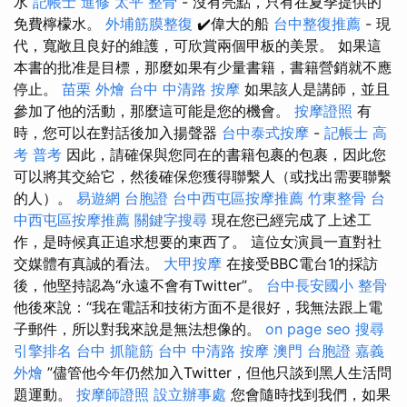
水
記帳士 進修
太平 整骨
- 沒有亮點，只有在夏季提供的
免費檸檬水。
外埔筋膜整復
✔️偉大的船
台中整復推薦
- 現
代，寬敞且良好的維護，可欣賞兩個甲板的美景。 如果這
本書的批准是目標，那麼如果有少量書籍，書籍營銷就不應
停止。
苗栗 外燴
台中 中清路 按摩
如果該人是講師，並且
參加了他的活動，那麼這可能是您的機會。
按摩證照
有
時，您可以在對話後加入揚聲器
台中泰式按摩
-
記帳士 高
考 普考
因此，請確保與您同在的書籍包裹的包裹，因此您
可以將其交給它，然後確保您獲得聯繫人（或找出需要聯繫
的人）。
易遊網 台胞證
台中西屯區按摩推薦
竹東整骨
台
中西屯區按摩推薦
關鍵字搜尋
現在您已經完成了上述工
作，是時候真正追求想要的東西了。 這位女演員一直對社
交媒體有真誠的看法。
大甲按摩
在接受BBC電台1的採訪
後，他堅持認為“永遠不會有Twitter”。
台中長安國小 整骨
他後來說：“我在電話和技術方面不是很好，我無法跟上電
子郵件，所以對我來說是無法想像的。
on page seo
搜尋
引擎排名
台中 抓龍筋
台中 中清路 按摩
澳門 台胞證
嘉義
外燴
”儘管他今年仍然加入Twitter，但他只談到黑人生活問
題運動。
按摩師證照
設立辦事處
您會隨時找到我們，如果