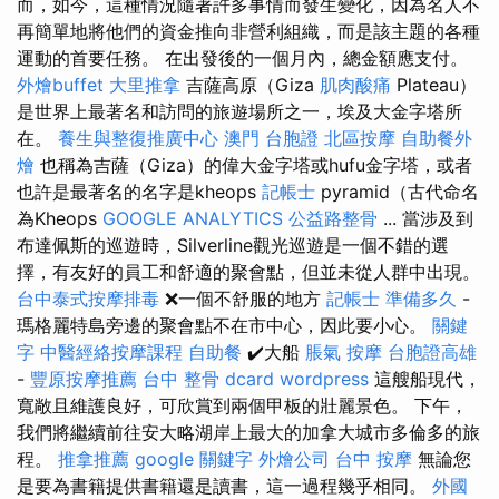
而，如今，這種情況隨著許多事情而發生變化，因為名人不
再簡單地將他們的資金推向非營利組織，而是該主題的各種
運動的首要任務。 在出發後的一個月內，總金額應支付。
外燴buffet
大里推拿
吉薩高原（Giza
肌肉酸痛
Plateau）
是世界上最著名和訪問的旅遊場所之一，埃及大金字塔所
在。
養生與整復推廣中心
澳門 台胞證
北區按摩
自助餐外
燴
也稱為吉薩（Giza）的偉大金字塔或hufu金字塔，或者
也許是最著名的名字是kheops
記帳士
pyramid（古代命名
為Kheops
GOOGLE ANALYTICS
公益路整骨
... 當涉及到
布達佩斯的巡遊時，Silverline觀光巡遊是一個不錯的選
擇，有友好的員工和舒適的聚會點，但並未從人群中出現。
台中泰式按摩排毒
❌一個不舒服的地方
記帳士 準備多久
-
瑪格麗特島旁邊的聚會點不在市中心，因此要小心。
關鍵
字
中醫經絡按摩課程
自助餐
✔️大船
脹氣 按摩
台胞證高雄
-
豐原按摩推薦
台中 整骨 dcard
wordpress
這艘船現代，
寬敞且維護良好，可欣賞到兩個甲板的壯麗景色。 下午，
我們將繼續前往安大略湖岸上最大的加拿大城市多倫多的旅
程。
推拿推薦
google 關鍵字
外燴公司
台中 按摩
無論您
是要為書籍提供書籍還是讀書，這一過程幾乎相同。
外國