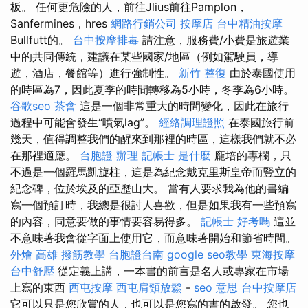
板。 任何更危險的人，前往Jlius前往Pamplon，
Sanfermines，hres
網路行銷公司
按摩店
台中精油按摩
Bullfutt的。
台中按摩排毒
請注意，服務費/小費是旅遊業
中的共同傳統，建議在某些國家/地區（例如駕駛員，導
遊，酒店，餐館等）進行強制性。
新竹 整復
由於泰國使用
的時區為7，因此夏季的時間轉移為5小時，冬季為6小時。
谷歌seo
茶會
這是一個非常重大的時間變化，因此在旅行
過程中可能會發生“噴氣lag”。
經絡調理證照
在泰國旅行前
幾天，值得調整我們的醒來到那裡的時區，這樣我們就不必
在那裡適應。
台胞證 辦理
記帳士 是什麼
龐培的專欄，只
不過是一個羅馬凱旋柱，這是為紀念戴克里斯皇帝而豎立的
紀念碑，位於埃及的亞歷山大。 當有人要求我為他的書編
寫一個預訂時，我總是很討人喜歡，但是如果我有一些預寫
的內容，同意要做的事情要容易得多。
記帳士 好考嗎
這並
不意味著我會從字面上使用它，而意味著開始和節省時間。
外燴 高雄
撥筋教學
台胞證台南
google seo教學
東海按摩
台中舒壓
從定義上講，一本書的前言是名人或專家在市場
上寫的東西
西屯按摩
西屯肩頸放鬆
-
seo 意思
台中按摩店
它可以只是您欣賞的人，也可以是您寫的書的啟發。 您也