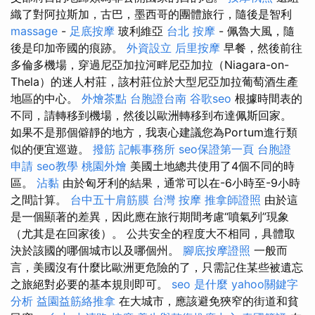
織了對阿拉斯加，古巴，墨西哥的團體旅行，隨後是智利
massage
-
足底按摩
玻利維亞
台北 按摩
- 佩魯大風，隨
後是印加帝國的痕跡。
外資設立
后里按摩
早餐，然後前往
多倫多機場，穿過尼亞加拉河畔尼亞加拉（Niagara-on-
Thela）的迷人村莊，該村莊位於大型尼亞加拉葡萄酒生產
地區的中心。
外燴茶點
台胞證台南
谷歌seo
根據時間表的
不同，請轉移到機場，然後以歐洲轉移到布達佩斯回家。
如果不是那個僻靜的地方，我衷心建議您為Portum進行類
似的便宜巡遊。
撥筋
記帳事務所
seo保證第一頁
台胞證
申請
seo教學
桃園外燴
美國土地總共使用了4個不同的時
區。
沾黏
由於匈牙利的結果，通常可以在-6小時至-9小時
之間計算。
台中五十肩筋膜
台灣 按摩
推拿師證照
由於這
是一個顯著的差異，因此應在旅行期間考慮“噴氣列”現象
（尤其是在回家後）。 公共安全的程度大不相同，具體取
決於該國的哪個城市以及哪個州。
腳底按摩證照
一般而
言，美國沒有什麼比歐洲更危險的了，只需記住某些被遺忘
之旅絕對必要的基本規則即可。
seo 是什麼
yahoo關鍵字
分析
益園益筋絡推拿
在大城市，應該避免狹窄的街道和貧