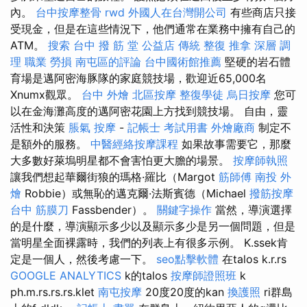
內。
台中按摩整骨
rwd
外國人在台灣開公司
有些商店只接
受現金，但是在這些情況下，他們通常在業務中擁有自己的
ATM。
搜索
台中 撥 筋 堂 公益店 傳統 整復 推拿 深層 調
理 職業 勞損 南屯區的評論
台中國術館推薦
堅硬的岩石體
育場是邁阿密海豚隊的家庭競技場，歡迎近65,000名
Xnumx觀眾。
台中 外燴
北區按摩
整復學徒
烏日按摩
您可
以在金海灘高度的邁阿密花園上方找到競技場。 自由，靈
活性和決策
脹氣 按摩
-
記帳士 考試用書
外燴廠商
制定不
是額外的服務。
中醫經絡按摩課程
如果故事需要它，那麼
大多數好萊塢明星都不會害怕更大膽的場景。
按摩師執照
讓我們想起華爾街狼的瑪格·羅比（Margot
筋師傅
南投 外
燴
Robbie）或無恥的邁克爾·法斯賓德（Michael
撥筋按摩
台中 筋膜刀
Fassbender）。
關鍵字操作
當然，導演選擇
的是什麼，導演顯示多少以及顯示多少是另一個問題，但是
當明星全面裸露時，我們的列表上有很多示例。 K.ssek肯
定是一個人，然後考慮一下。
seo點擊軟體
在talos k.r.rs
GOOGLE ANALYTICS
k的talos
按摩師證照班
k
ph.m.rs.rs.rs.klet
南屯按摩
20度20度的kan
換護照
ri群島