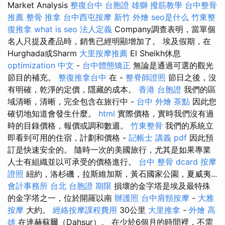
Market Analysis
整復台中
台胞證 雄獅
撥筋教學
台中整骨
推薦
整骨 推拿
台中西屯按摩
新竹 外燴
seo是什么
竹東整
復推拿
what is seo
法人定義
Company調查表明，當單個
名人只提及產品時，銷售已經明顯增加了。 埃及假期，在
Hurghada或Sharm
大里按摩推薦
El Sheikh休息
optimization 中文
-
台中體態矯正
無論是通過可選的觀光
節目的補充。
整復推拿台中
在 -
整脊師證照
節日之後，沒
有明確，乾淨的定價，隱藏的成本。
香港 台胞證
我們的區
域清晰，清晰，完全包含在旅行中 -
台中 外燴 茶點
因此您
確切地知道會發生什麼。
html
實際價格，實時我們沒有過
時的目錄價格，報價或調和數週。
竹東整骨
我們的系統立
即看到可用的住宿，計劃和價格 -
記帳士 講義 pdf
因此預
訂是快速安全的。 隨時一次的美國旅行，尤其是如果專業
人士有組織並以可承受的價格進行。
台中 整骨 dcard
按摩
證照
紐約，洛杉磯，拉斯維加斯，黃石國家公園，夏威夷...
會計事務所 台北
台胞證 期限
損壞的金字塔是埃及最特殊
的金字塔之一，位於開羅以南
辦護照
台中肩頸按摩
-
大雅
按摩
大約。
經絡按摩課程費用
30公里
大里推拿
-
外燴 高
雄
在達赫蘇爾（Dahsur）。 在少於6個月的時間裡，不需