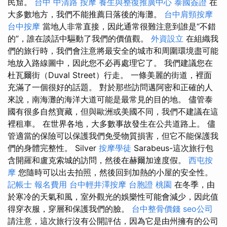
民窟。
台中 中清路 按摩
養生與整復推廣中心
泰國簽證
在
大多數地方，我們不能推薦日落後的海灘。
台中肩頸按摩
台中按摩
當地人非常直接，因此通常很難注意到誰是“不錯
的”，誰在談話中驅動了我們的價值觀。
外資設立
在組織我
們的旅行時，我們會注意將最安全的城市和周圍環境盡可能
地放入路線圖中，因此您不必再處理它了。 我們建議您在
杜瓦爾街（Duval Street）行走。 一條美麗的街道，裡面
充滿了一個很好的話題。 對於那些訪問邁阿密和正確的人
來說，南海灘的海洋大道可能是最常見的目的地。 儘管泰
國有很多自然寶藏，但與歐洲或美國不同，我們不建議在這
裡租車。 在世界各地，大多數事故發生在公共道路上。 儘
管適當的保險可以保護我們免受物質損害，但它不能保護我
們的身體完整性。 Silver
按摩學徒
Sarabeus-這次旅行包
含開羅和盧克索城的訪問，然後在赫爾加達度假。
西屯按
摩
您隨時可以出去拍照，然後回到加熱的小屋的安全性。
記帳士 報名費用
台中輕井澤按摩
台胞證 桃園
在冬季，由
於寒冷的天氣和風，室外觀光的娛樂性可能會減少，因此值
得穿衣服，穿層和保護我們的臉。
台中整骨價錢
seo公司
請注意，這次旅行沒有公開評估，因為它是由州擁有的公司